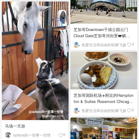
芝加哥Downtown千禧公园云门
Cloud Gate芝加哥河街景❤️鳞次
栉比的高楼
热爱生活和自由的轻舞飞扬
4
芝加哥国际机场✈️附近的Hampton
Inn & Suites Rosemont Chicago
O'Hare自助早餐
热爱生活和自由的轻舞飞扬
6
马场一天游
opfans的一些事一些情
6