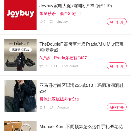
Joybuy家电大促⚡咖啡机£29 (原£119)
限量秒杀，低至2.5折！
0
Joybuy
APP打开
TheDoubleF 高奢宝地🤴Prada/Miu Miu/巴宝
莉/罗意威
3折起！Prada乐福鞋£427
37
1
TheDoubleF
APP打开
亚马逊时尚区💥满£25减£10！玛丽珍洞洞鞋
£24
哥伦比亚抓绒外套£19
1
Amazon
APP打开
Michael Kors 不同预算怎么选伴手礼🎁老花