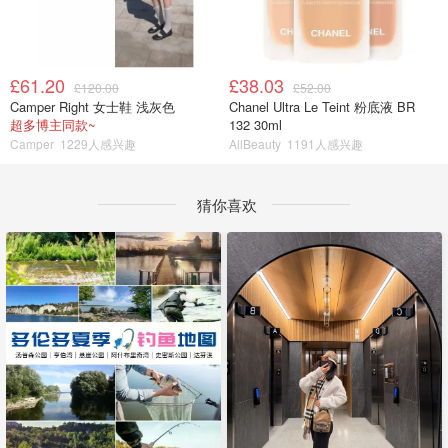
£61.20
£38.03
£120.00
£52.00
Camper Right 女士鞋 浅灰色
Chanel Ultra Le Teint 粉底液 BR
超多博主同款~
132 30ml
Camper
1229人感兴趣
AllBeauty
1191人感兴趣
猜你喜欢