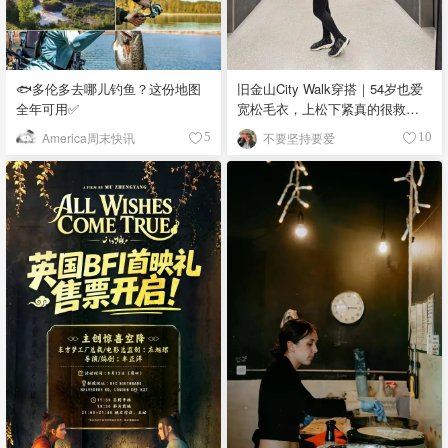
🐟多伦多去哪儿钓鱼？这份地图
旧金山City Walk穿搭｜54岁也爱
全年可用✅
宽松毛衣，上松下紧真的很救比
例
America周末快讯
不要坚持要爱
5
10