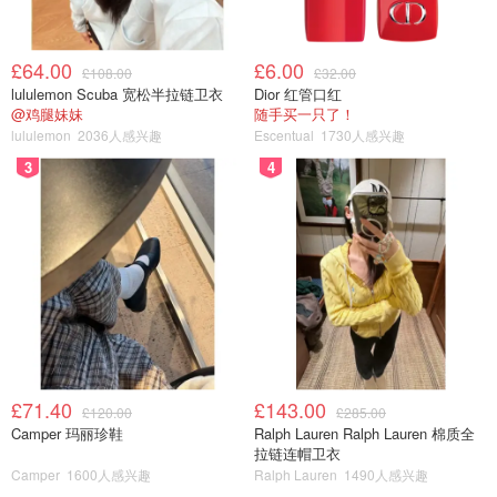
£64.00
£6.00
£108.00
£32.00
lululemon Scuba 宽松半拉链卫衣
Dior 红管口红
@鸡腿妹妹
随手买一只了！
lululemon
2036人感兴趣
Escentual
1730人感兴趣
3
4
£71.40
£143.00
£120.00
£285.00
Camper 玛丽珍鞋
Ralph Lauren Ralph Lauren 棉质全
拉链连帽卫衣
Camper
1600人感兴趣
Ralph Lauren
1490人感兴趣