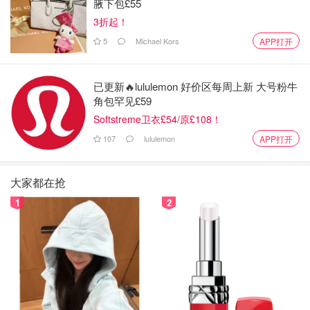
腋下包£55
3折起！
5
Michael Kors
APP打开
已更新🔥lululemon 好价区每周上新 大号粉牛
角包罕见£59
Softstreme卫衣£54/原£108！
107
lululemon
APP打开
大家都在抢
1
2