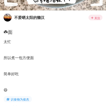
不爱晒太阳的懒汉
关注
☘️面
太忙
所以煮一包方便面
简单好吃
😄
识食物为俊杰