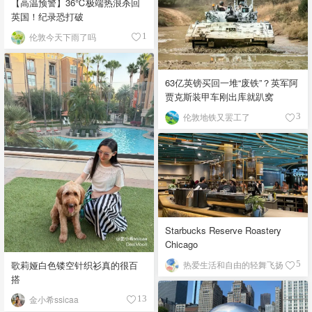
【高温预警】36℃极端热浪杀回
英国！纪录恐打破
伦敦今天下雨了吗
1
63亿英镑买回一堆“废铁”？英军阿
贾克斯装甲车刚出库就趴窝
伦敦地铁又罢工了
3
Starbucks Reserve Roastery
Chicago
歌莉娅白色镂空针织衫真的很百
热爱生活和自由的轻舞飞扬
5
搭
金小希ssicaa
13