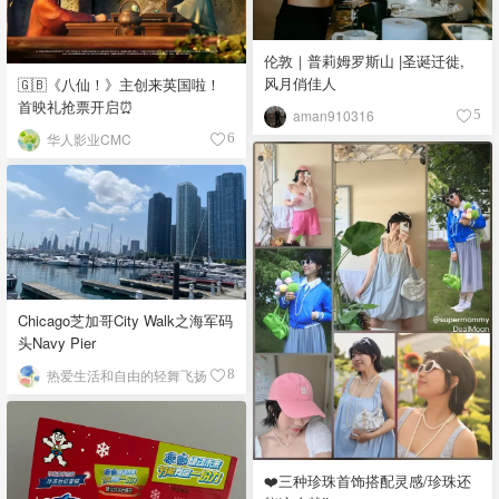
伦敦｜普莉姆罗斯山 |圣诞迁徙,
风月俏佳人
🇬🇧《八仙！》主创来英国啦！
首映礼抢票开启⏰
aman910316
5
华人影业CMC
6
Chicago芝加哥City Walk之海军码
头Navy Pier
热爱生活和自由的轻舞飞扬
8
❤️三种珍珠首饰搭配灵感/珍珠还