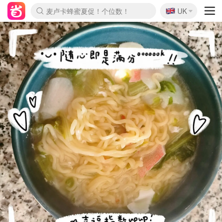
🇬🇧
Prada/Miu 4.8折！
UK
麦卢卡蜂蜜夏促！个位数！
啥？必胜客披萨5折！