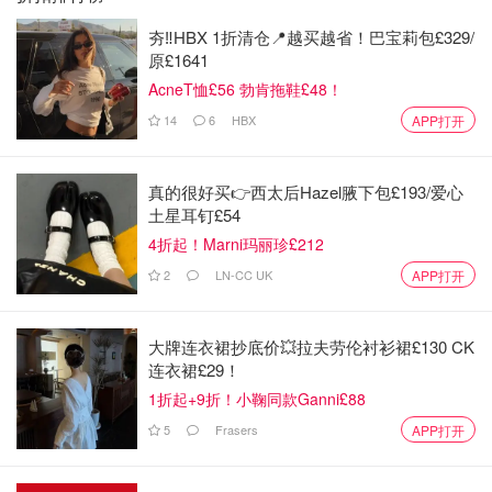
夯‼️HBX 1折清仓📍越买越省！巴宝莉包£329/
原£1641
AcneT恤£56 勃肯拖鞋£48！
14
6
HBX
APP打开
真的很好买👉西太后Hazel腋下包£193/爱心
土星耳钉£54
4折起！Marni玛丽珍£212
2
LN-CC UK
APP打开
大牌连衣裙抄底价💥拉夫劳伦衬衫裙£130 CK
连衣裙£29！
1折起+9折！小鞠同款Ganni£88
5
Frasers
APP打开