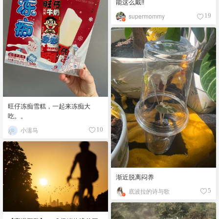
能这么戴‼️
supermommy
19
旺仔冻痴雪糕，一起来冻痴大
吃。。
小濡马
10
渐近脱离闷养
底波拉的诗与歌
5