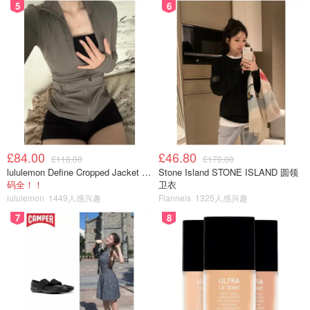
5
6
£84.00
£46.80
£118.00
£170.00
lululemon Define Cropped Jacket Nulu 短款夹克
Stone Island STONE ISLAND 圆领
码全！！
卫衣
lululemon
1449人感兴趣
Flannels
1325人感兴趣
7
8