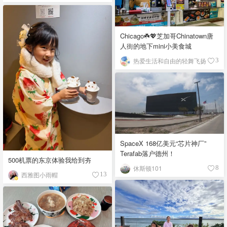
Chicago☘️💖芝加哥Chinatown唐
人街的地下mini小美食城
热爱生活和自由的轻舞飞扬
3
SpaceX 168亿美元“芯片神厂”
Terafab落户德州！
500机票的东京体验我给到夯
休斯顿101
8
西雅图小雨帽
13