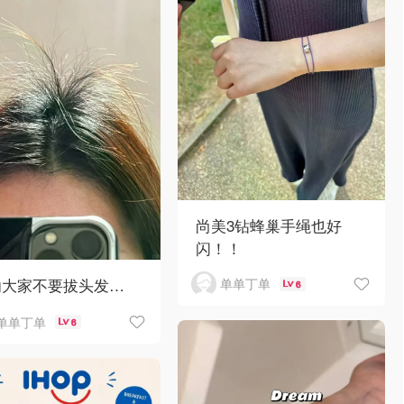
尚美3钻蜂巢手绳也好
闪！！
劝大家不要拔头发…
单单丁单
6
单单丁单
6