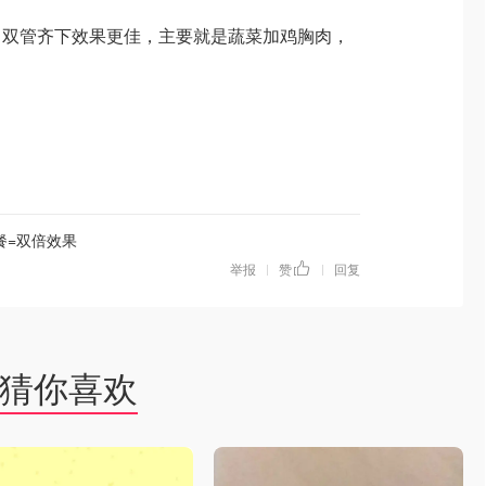
，双管齐下效果更佳，主要就是蔬菜加鸡胸肉，
餐=双倍效果
举报
赞
回复
|
|
猜你喜欢