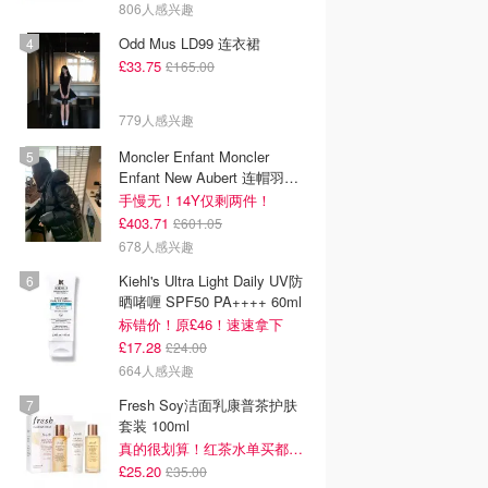
806人感兴趣
Odd Mus LD99 连衣裙
£33.75
£165.00
779人感兴趣
Moncler Enfant Moncler
Enfant New Aubert 连帽羽绒
服
手慢无！14Y仅剩两件！
£403.71
£601.05
678人感兴趣
Kiehl's Ultra Light Daily UV防
晒啫喱 SPF50 PA++++ 60ml
标错价！原£46！速速拿下
£17.28
£24.00
664人感兴趣
Fresh Soy洁面乳康普茶护肤
套装 100ml
真的很划算！红茶水单买都要£35！
£25.20
£35.00