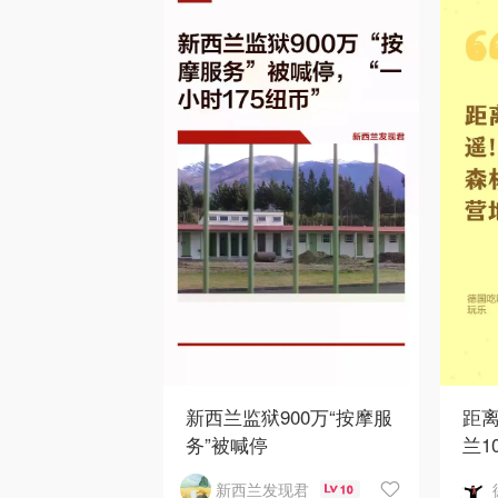
新西兰监狱900万“按摩服
距
务”被喊停
兰1
新西兰发现君
10