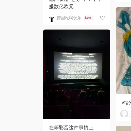
赚数亿欧元
德国吃喝玩乐
8
vtg
在等彩蛋这件事情上