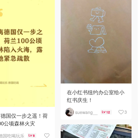
在小红书纽约办公室给小
红书庆生！
3
suewang__
12
离德国仅一步之遥！荷
00公顷森林火灾
德国吃喝玩乐
8