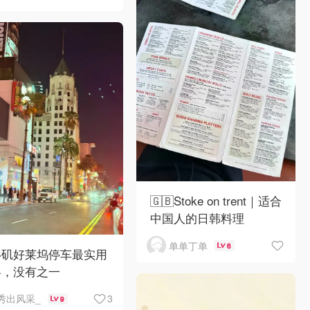
🇬🇧Stoke on trent｜适合
中国人的日韩料理
单单丁单
6
杉矶好莱坞停车最实用
略，没有之一
3
秀出风采_
9