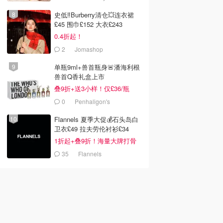
史低‼️Burberry清仓💥连衣裙
£45 围巾£152 大衣£243
0.4折起！
2
Jomashop
单瓶9ml+兽首瓶身🚨潘海利根
兽首Q香礼盒上市
叠9折+送3小样！仅£36/瓶
0
Penhaligon's
Flannels 夏季大促💰石头岛白
卫衣£49 拉夫劳伦衬衫£34
1折起+叠9折！海量大牌打骨
折！
35
Flannels