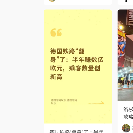
洛
攻
德国铁路“翻身”了：半年