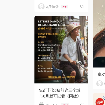
丸子脑袋
8
奉
9/2🇫🇷公映前这三个城
市8月就可以看《阿嬷》