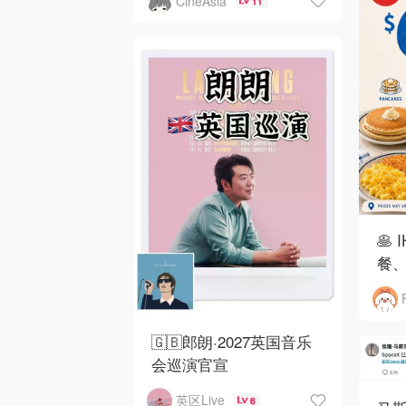
CineAsia
11
🥞
餐、
🇬🇧郎朗·2027英国音乐
会巡演官宣
英区Live
6