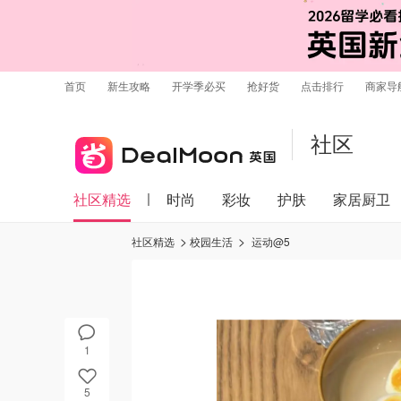
首页
新生攻略
开学季必买
抢好货
点击排行
商家导
社区
社区精选
时尚
彩妆
护肤
家居厨卫
社区精选
校园生活
运动@5
1
5