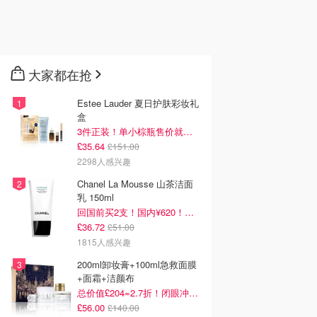
大家都在抢
Estee Lauder 夏日护肤彩妆礼
盒
3件正装！单小棕瓶售价就要£65！
£35.64
£151.00
2298人感兴趣
Chanel La Mousse 山茶洁面
乳 150ml
回国前买2支！国内¥620！立省近一半！
£36.72
£51.00
1815人感兴趣
200ml卸妆膏+100ml急救面膜
+面霜+洁颜布
总价值£204=2.7折！闭眼冲这套！
£56.00
£140.00