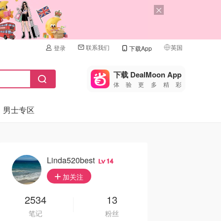
联系我们
英国
登录
下载App
🇺🇸
美国
下载 DealMoon App
体验更多精彩
🇨🇳
中国
男士专区
🇨🇦
加拿大
🇬🇧
英国
🇩🇪
德国
Linda520best
14
🇫🇷
加关注
法国
🇮🇹
2534
13
意大利
笔记
粉丝
🇦🇺
澳洲