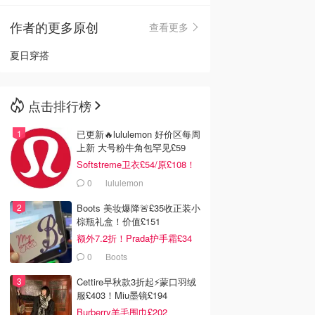
作者的更多原创
查看更多
🇳🇿
新西兰
夏日穿搭
点击排行榜
已更新🔥lululemon 好价区每周
上新 大号粉牛角包罕见£59
Softstreme卫衣£54/原£108！
0
lululemon
Boots 美妆爆降🚨£35收正装小
棕瓶礼盒！价值£151
额外7.2折！Prada护手霜£34
0
Boots
Cettire早秋款3折起⚡️蒙口羽绒
服£403！Miu墨镜£194
Burberry羊毛围巾£202