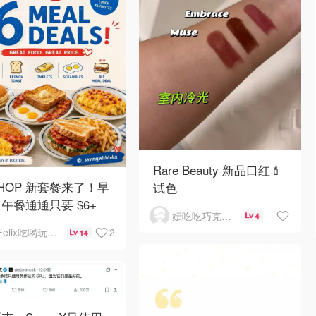
Rare Beauty 新品口红💄
 IHOP 新套餐来了！早
试色
午餐通通只要 $6+
妘吃吃巧克力芒果干
4
2
Felix吃喝玩乐不破产
14