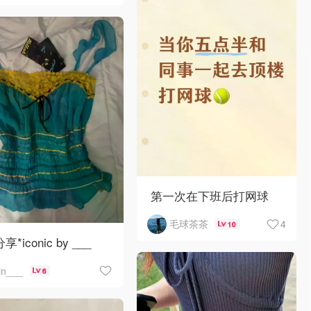
第一次在下班后打网球
4
毛球茶茶
10
分享*iconic by ___
jin___
6