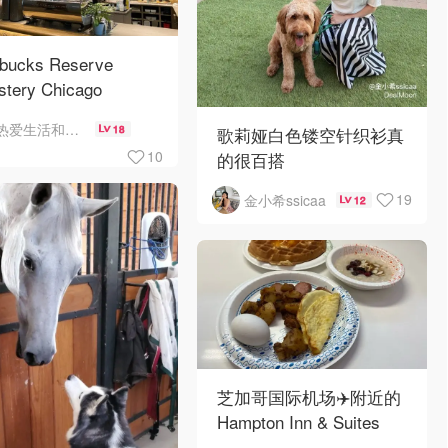
rbucks Reserve
stery Chicago
热爱生活和自由的轻舞飞扬
18
歌莉娅白色镂空针织衫真
10
的很百搭
19
金小希ssicaa
12
芝加哥国际机场✈️附近的
Hampton Inn & Suites
Rosemont Chicago