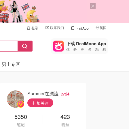
联系我们
英国
登录
下载App
🇺🇸
美国
下载 DealMoon App
体验更多精彩
🇨🇳
中国
男士专区
🇨🇦
加拿大
🇬🇧
英国
🇩🇪
德国
Summer在漂流
24
🇫🇷
加关注
法国
🇮🇹
5350
423
意大利
笔记
粉丝
🇦🇺
澳洲