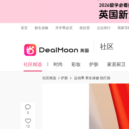
首页
新生攻略
开学季必买
抢好货
点击排行
商家导
社区
社区精选
时尚
彩妆
护肤
家居厨卫
社区精选
护肤
运动季 养生保健 拍打袋
0
12