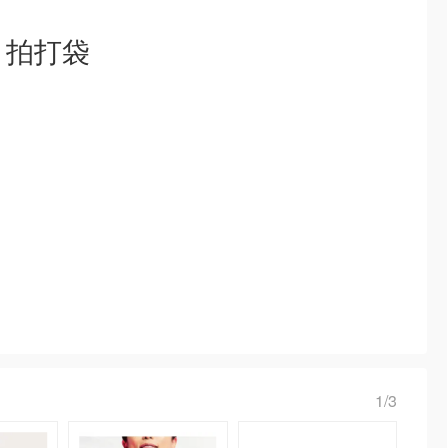
 拍打袋
1/3