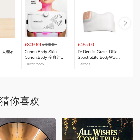
£809.99
£465.00
£138.
£899.99
ers 大理石
CurrentBody Skin
Dr Dennis Gross DRx
Sarah
CurrentBody 全身红光
SpectraLite BodyWare
致仪
治疗仪
Pro 红光美容仪
Currentbody
Harrods
Feeluni
去购买
去购买
猜你喜欢