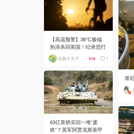
【高温预警】36℃极端
热浪杀回英国！纪录恐打
破
1
伦敦今天下雨了吗
8
渐
63亿英镑买回一堆“废
铁”？英军阿贾克斯装甲