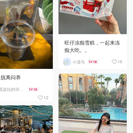
旺仔冻痴雪糕，一起来冻
痴大吃。。
16
小濡马
16
近脱离闷养
底波拉的诗与歌
15
12