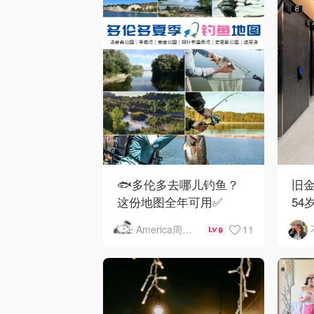
🐟多伦多去哪儿钓鱼？
旧金
这份地图全年可用✅
54
下
11
America周末快讯
9