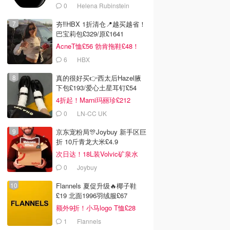
£1138！
0
Helena Rubinstein
夯‼️HBX 1折清仓📍越买越省！
巴宝莉包£329/原£1641
AcneT恤£56 勃肯拖鞋£48！
6
HBX
00
£399.95
£149.95
真的很好买👉西太后Hazel腋
 Chapman 面部紧
THE TECH BAR Bian
THE TECH BAR Joie
下包£193/爱心土星耳钉£54
Stone 迷你筋膜枪
按摩枪 微型
4折起！Marni玛丽珍£212
que
Selfridges
Selfridges
0
LN-CC UK
去购买
去购买
去购买
京东宠粉局🎊Joybuy 新手区巨
折 10斤青龙大米£4.9
次日达！18L装Volvic矿泉水
£11
0
Joybuy
Flannels 夏促升级🔥椰子鞋
£19 北面1996羽绒服£67
额外9折！小马logo T恤£28
1
Flannels