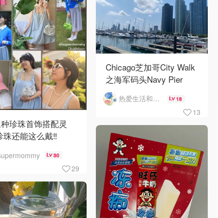
Chicago芝加哥City Walk
之海军码头Navy Pier
热爱生活和自由的轻舞飞扬
18
13
三种珍珠首饰搭配灵
珍珠还能这么戴‼️
supermommy
30
29