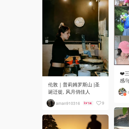
❤️
感/
伦敦｜普莉姆罗斯山 |圣
诞迁徙, 风月俏佳人
9
aman910316
14