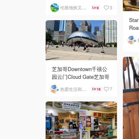
车刚出库就趴窝
3
伦敦地铁又罢工了
8
Sta
Roa
芝加哥Downtown千禧公
园云门Cloud Gate芝加哥
河街景❤️鳞次栉比的高楼
7
热爱生活和自由的轻舞飞扬
18