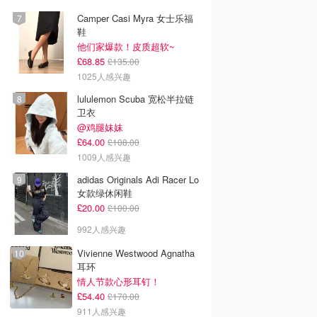
Camper Casi Myra 女士乐福
鞋
他们家爆款！皮质超软~
£68.85
£135.00
1025人感兴趣
lululemon Scuba 宽松半拉链
卫衣
@鸡腿妹妹
£64.00
£108.00
1009人感兴趣
adidas Originals Adi Racer Lo
女款绿休闲鞋
£20.00
£100.00
992人感兴趣
Vivienne Westwood Agnatha
耳环
情人节款心形耳钉！
£54.40
£170.00
911人感兴趣