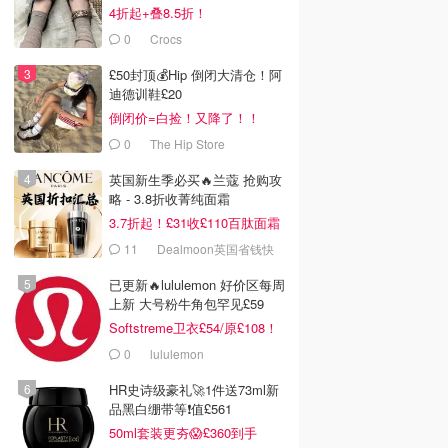
4折起+叠8.5折！
0
Crocs
£50封顶💰Hip 倒闭大清仓！阿
迪德训鞋£20
倒闭价=白捡！又降了！！
0
The Hip Store
英国新生季必买🔥兰蔻 抢购攻
略 - 3.8折收菁纯面霜
3.7折起！£31收£110百肽面霜
套装
11
Dealmoon英国省钱快
报
已更新🔥lululemon 好价区每周
上新 大号粉牛角包罕见£59
Softstreme卫衣£54/原£108！
0
lululemon
HR史诗级豪礼🚀1件送73ml新
品黑白绷带等❗️值£561
50ml套装更夯😱£360到手