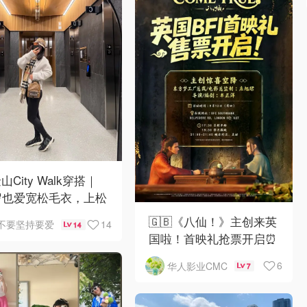
山City Walk穿搭｜
岁也爱宽松毛衣，上松
紧真的很救比例
🇬🇧《八仙！》主创来英
14
不要坚持要爱
14
国啦！首映礼抢票开启⏰
6
华人影业CMC
7