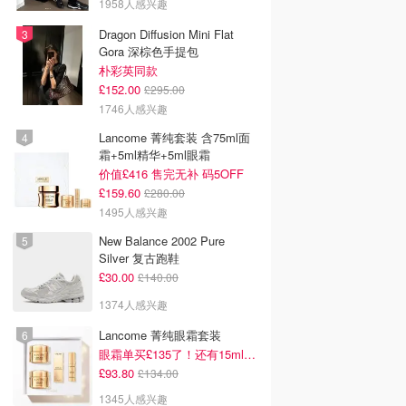
1958人感兴趣
Dragon Diffusion Mini Flat
Gora 深棕色手提包
朴彩英同款
£152.00
£295.00
1746人感兴趣
Lancome 菁纯套装 含75ml面
霜+5ml精华+5ml眼霜
价值£416 售完无补 码5OFF
£159.60
£280.00
1495人感兴趣
New Balance 2002 Pure
Silver 复古跑鞋
£30.00
£140.00
1374人感兴趣
Lancome 菁纯眼霜套装
眼霜单买£135了！还有15ml面霜+5ml精华~！
£93.80
£134.00
1345人感兴趣