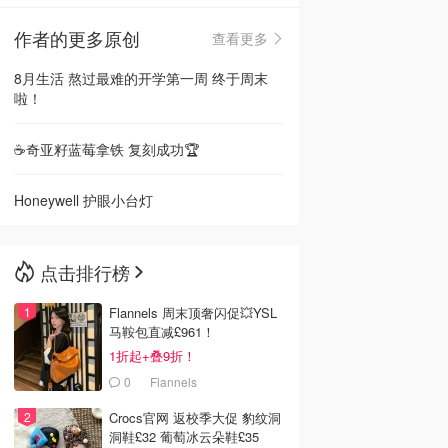
作者的更多原创
查看更多
🇳🇿
新西兰
8月生活 熬过最难的开学第一周 终于周末
啦！
☕️奇亚籽蓝莓拿铁 复刻成功🏆
Honeywell 护眼小台灯
点击排行榜
Flannels 周末顶奢闪促💥YSL
马鞍包直减£961！
1折起+叠9折！
0
Flannels
Crocs官网 返校季大促 豹纹洞
洞鞋£32 葡萄冰云朵鞋£35