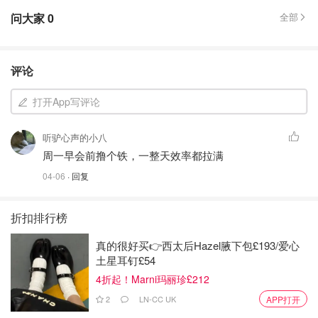
问大家
0
全部
评论
打开App写评论
听驴心声的小八
周一早会前撸个铁，一整天效率都拉满
04-06
· 回复
折扣排行榜
真的很好买👉西太后Hazel腋下包£193/爱心
土星耳钉£54
4折起！Marni玛丽珍£212
2
LN-CC UK
APP打开