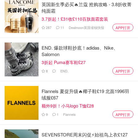
英国新生季必买🔥兰蔻 抢购攻略 - 3.8折收菁
纯面霜
3.7折起！£31收£110百肽面霜套装
287
11
Dealmoon英国省钱快报
APP打开
END. 爆款球鞋抄底！adidas、Nike、
Salomon
3折起 Puma赛车鞋£27
8
END.
APP打开
Flannels 夏促升级🔥椰子鞋£19 北面1996羽
绒服£67
额外9折！小马logo T恤£28
9
1
Flannels
APP打开
SEVENSTORE周末闪促⚡️始祖鸟上衣£127