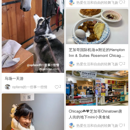
热爱生活和自由的轻舞飞扬
2
芝加哥国际机场✈️附近的Hampton
Inn & Suites Rosemont Chicago
O'Hare自助早餐
热爱生活和自由的轻舞飞扬
2
马场一天游
opfans的一些事一些情
2
Chicago☘️💖芝加哥Chinatown唐
人街的地下mini小美食城
热爱生活和自由的轻舞飞扬
1