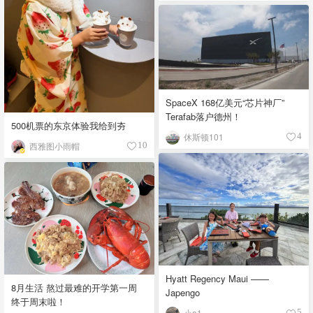
SpaceX 168亿美元“芯片神厂”
Terafab落户德州！
500机票的东京体验我给到夯
休斯顿101
4
西雅图小雨帽
10
Hyatt Regency Maui ——
8月生活 熬过最难的开学第一周
Japengo
终于周末啦！
小a1
5