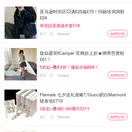
亚马逊时尚区💥满£25减£10！玛丽珍洞洞鞋
£24
哥伦比亚抓绒外套£19
1
Amazon
APP打开
疑似霸哥❗️Camper 官网折上折🔥绑带芭蕾鞋
£61！
5折起+叠8.5折！爆款乐福£68！
0
Camper
APP打开
Flannels 七夕送礼攻略💘Gucci奶白Marmont
链条包£719
3折起+叠9折! bbr围巾£211
1
Flannels
APP打开