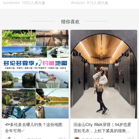
lululemon
1022人感兴趣
Amazon
913人感兴趣
猜你喜欢
🐟多伦多去哪儿钓鱼？这份地图
旧金山City Walk穿搭｜54岁也爱
全年可用✅
宽松毛衣，上松下紧真的很救比
例