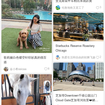
贾克斯装甲车刚出库就趴窝
伦敦地铁又罢工了
3
Starbucks Reserve Roastery
Chicago
歌莉娅白色镂空针织衫真的很百
热爱生活和自由的轻舞飞扬
2
搭
金小希ssicaa
8
芝加哥Downtown千禧公园云门
Cloud Gate芝加哥河街景❤️鳞次
栉比的高楼