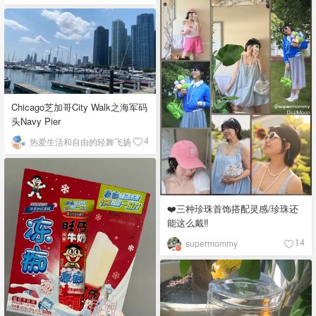
Chicago芝加哥City Walk之海军码
头Navy Pier
热爱生活和自由的轻舞飞扬
4
❤️三种珍珠首饰搭配灵感/珍珠还
能这么戴‼️
supermommy
14