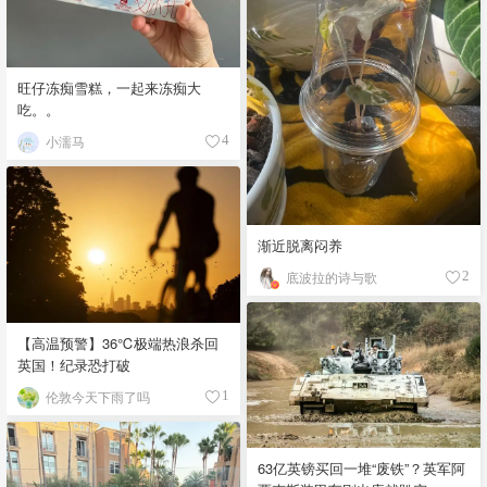
旺仔冻痴雪糕，一起来冻痴大
吃。。
小濡马
4
渐近脱离闷养
底波拉的诗与歌
2
【高温预警】36℃极端热浪杀回
英国！纪录恐打破
伦敦今天下雨了吗
1
63亿英镑买回一堆“废铁”？英军阿