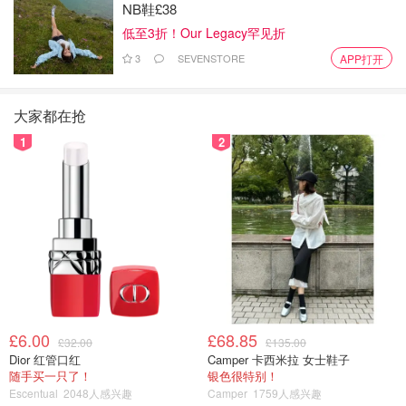
NB鞋£38
低至3折！Our Legacy罕见折
3
SEVENSTORE
APP打开
大家都在抢
1
2
£6.00
£68.85
£32.00
£135.00
Dior 红管口红
Camper 卡西米拉 女士鞋子
随手买一只了！
银色很特别！
Escentual
2048人感兴趣
Camper
1759人感兴趣