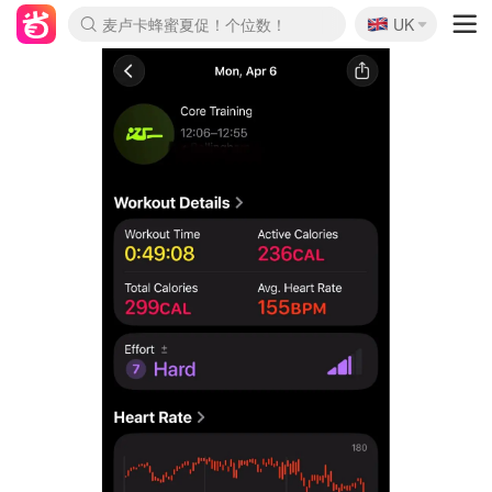
🇬🇧
Prada/Miu 4.8折！
UK
麦卢卡蜂蜜夏促！个位数！
啥？必胜客披萨5折！