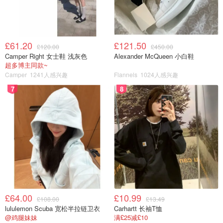
£61.20
£121.50
£120.00
£450.00
Camper Right 女士鞋 浅灰色
Alexander McQueen 小白鞋
超多博主同款~
Camper
1241人感兴趣
Flannels
1024人感兴趣
7
8
£64.00
£10.99
£108.00
£13.49
lululemon Scuba 宽松半拉链卫衣
Carhartt 长袖T恤
@鸡腿妹妹
满£25减£10