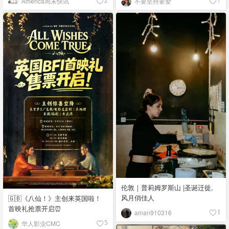
America周末快讯
不要坚持要爱
2
7
伦敦｜普莉姆罗斯山 |圣诞迁徙,
风月俏佳人
🇬🇧《八仙！》主创来英国啦！
首映礼抢票开启⏰
aman910316
1
华人影业CMC
5