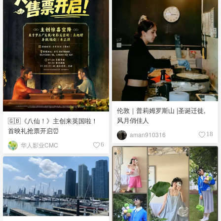
伦敦｜普莉姆罗斯山 |圣诞迁徙,
风月俏佳人
🇬🇧《八仙！》主创来英国啦！
首映礼抢票开启⏰
aman910316
18
华人影业CMC
6