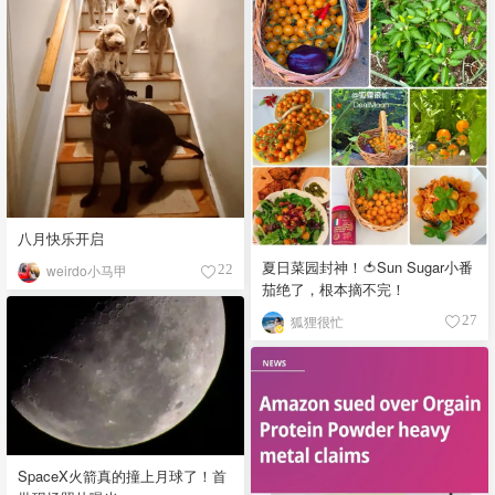
八月快乐开启
夏日菜园封神！🍅Sun Sugar小番
weirdo小马甲
22
茄绝了，根本摘不完！
狐狸很忙
27
SpaceX火箭真的撞上月球了！首