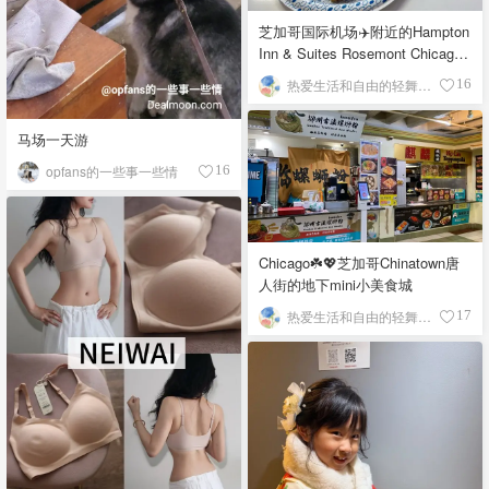
芝加哥国际机场✈️附近的Hampton
Inn & Suites Rosemont Chicago
O'Hare自助早餐
热爱生活和自由的轻舞飞扬
16
马场一天游
opfans的一些事一些情
16
Chicago☘️💖芝加哥Chinatown唐
人街的地下mini小美食城
热爱生活和自由的轻舞飞扬
17