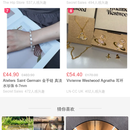
The Hip Store
537人感兴趣
Secret Sales
494人感兴趣
7
8
£44.90
£54.40
£483.90
£170.00
Ateliers Saint Germain 金手链 真淡
Vivienne Westwood Agnatha 耳环
水珍珠 6-7mm
Secret Sales
472人感兴趣
LN-CC UK
402人感兴趣
猜你喜欢