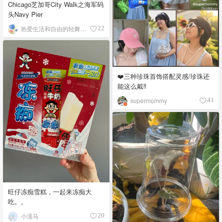
Chicago芝加哥City Walk之海军码
头Navy Pier
热爱生活和自由的轻舞飞扬
22
❤️三种珍珠首饰搭配灵感/珍珠还
能这么戴‼️
supermommy
41
旺仔冻痴雪糕，一起来冻痴大
吃。。
小濡马
20