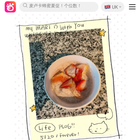
🇬🇧
Prada/Miu 4.8折！
UK
麦卢卡蜂蜜夏促！个位数！
啥？必胜客披萨5折！