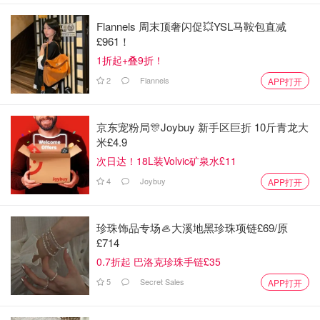
Flannels 周末顶奢闪促💥YSL马鞍包直减
£961！
1折起+叠9折！
2
Flannels
APP打开
京东宠粉局🎊Joybuy 新手区巨折 10斤青龙大
米£4.9
次日达！18L装Volvic矿泉水£11
4
Joybuy
APP打开
珍珠饰品专场🦪大溪地黑珍珠项链£69/原
£714
0.7折起 巴洛克珍珠手链£35
5
Secret Sales
APP打开