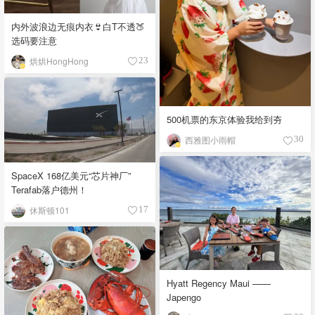
内外波浪边无痕内衣👙白T不透🍑
选码要注意
烘烘HongHong
23
500机票的东京体验我给到夯
西雅图小雨帽
30
SpaceX 168亿美元“芯片神厂”
Terafab落户德州！
休斯顿101
17
Hyatt Regency Maui ——
Japengo