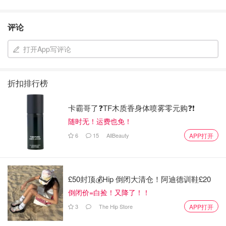
评论
打开App写评论
折扣排行榜
卡霸哥了❓TF木质香身体喷雾零元购❓❗
随时无！运费也免！
6
15
AllBeauty
APP打开
£50封顶💰Hip 倒闭大清仓！阿迪德训鞋£20
倒闭价=白捡！又降了！！
3
The Hip Store
APP打开