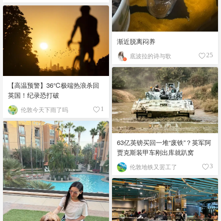
渐近脱离闷养
底波拉的诗与歌
25
【高温预警】36℃极端热浪杀回
英国！纪录恐打破
伦敦今天下雨了吗
1
63亿英镑买回一堆“废铁”？英军阿
贾克斯装甲车刚出库就趴窝
伦敦地铁又罢工了
3