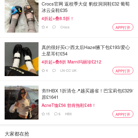
Crocs官网 返校季大促 豹纹洞洞鞋£32 葡萄
冰云朵鞋£35
4折起+叠8.5折！
4
Crocs
APP打开
真的很好买👉西太后Hazel腋下包£193/爱心
土星耳钉£54
4折起+叠8折 Marni玛丽珍£212
4
LN-CC UK
APP打开
夯‼️HBX 1折清仓📍越买越省！巴宝莉包£329/
原£1641
AcneT恤£56 勃肯拖鞋£48！
15
6
HBX
APP打开
大家都在抢