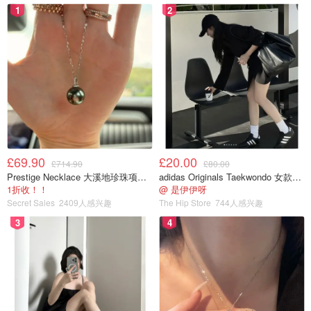
1
2
£69.90
£20.00
£714.90
£80.00
Prestige Necklace 大溪地珍珠项链 10-11mm
adidas Originals Taekwondo 女款黑色运动鞋
1折收！！
@ 是伊伊呀
Secret Sales
2409人感兴趣
The Hip Store
744人感兴趣
3
4