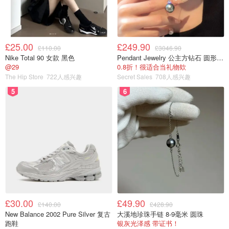
£25.00
£249.90
£110.00
£3046.90
Nike Total 90 女款 黑色
Pendant Jewelry 公主方钻石 圆形大溪地珍珠吊坠 11-12mm
@29
0.8折！很适合当礼物欸
The Hip Store
722人感兴趣
Secret Sales
708人感兴趣
5
6
£30.00
£49.90
£140.00
£428.90
New Balance 2002 Pure Silver 复古
大溪地珍珠手链 8-9毫米 圆珠
跑鞋
银灰光泽感 带证书！