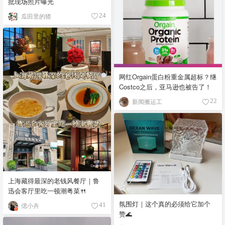
批现场照片曝光
瓜田里的猹
24
网红Orgain蛋白粉重金属超标？继
Costco之后，亚马逊也被告了！
新闻搬运工
22
上海藏得最深的老钱风餐厅｜鲁
迅会客厅里吃一顿潮粤菜🍴
氛围灯｜这个真的必须给它加个
偲小卉
41
赞🌊