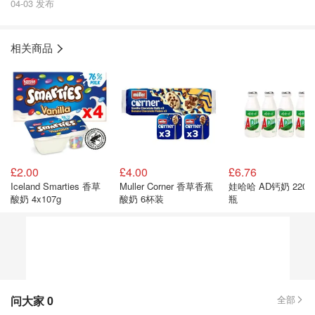
04-03 发布
相关商品
£2.00
£4.00
£6.76
Iceland Smarties 香草
Muller Corner 香草香蕉
娃哈哈 AD钙奶 220ml 4
酸奶 4x107g
酸奶 6杯装
瓶
问大家
0
全部