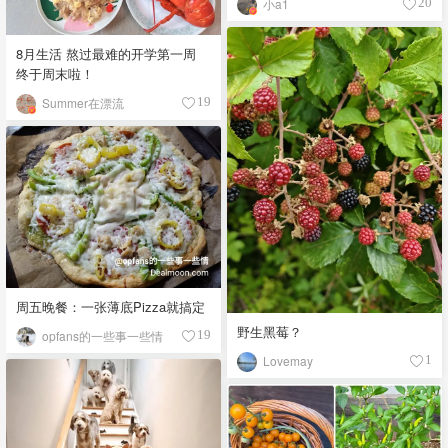
小a1
20
8月生活 熬过最难的开学第一周
终于周末啦！
Summer在漂流
19
周五晚餐：一张薄底Pizza就搞定
野生黑莓？
opfans的一些事一些情
19
Lovemay
1