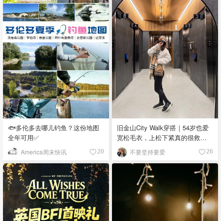
🐟多伦多去哪儿钓鱼？这份地图
旧金山City Walk穿搭｜54岁也爱
全年可用✅
宽松毛衣，上松下紧真的很救比
例
America周末快讯
不要坚持要爱
20
26