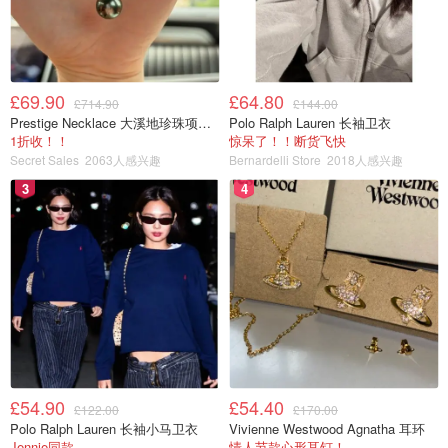
£69.90
£64.80
£714.90
£144.00
Prestige Necklace 大溪地珍珠项链 10-11mm
Polo Ralph Lauren 长袖卫衣
1折收！！
惊呆了！！断货飞快
Secret Sales
2063人感兴趣
Bernardelli Store
2018人感兴趣
3
4
£54.90
£54.40
£122.00
£170.00
Polo Ralph Lauren 长袖小马卫衣
Vivienne Westwood Agnatha 耳环
Jennie同款
情人节款心形耳钉！