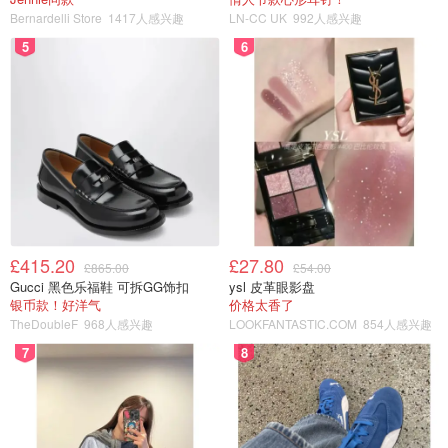
Bernardelli Store
1417人感兴趣
LN-CC UK
992人感兴趣
5
6
£415.20
£27.80
£865.00
£54.00
Gucci 黑色乐福鞋 可拆GG饰扣
ysl 皮革眼影盘
银币款！好洋气
价格太香了
TheDoubleF
968人感兴趣
LOOKFANTASTIC.COM
854人感兴趣
7
8