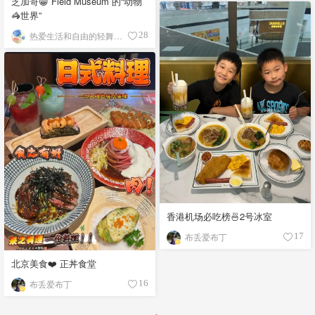
芝加哥😁 Field Museum 的“动物
🦓世界”
热爱生活和自由的轻舞飞扬
28
香港机场必吃榜🍜2号冰室
布丢爱布丁
17
北京美食❤️ 正丼食堂
布丢爱布丁
16