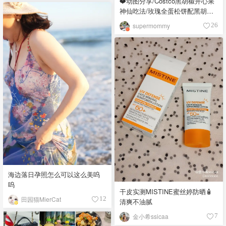
❤️动图分享/Costco黑胡椒开心果
神仙吃法/玫瑰全蛋松饼配黑胡椒
开心果碎太惊艳😍
supermommy
26
海边落日孕照怎么可以这么美呜
呜
干皮实测MISTINE蜜丝婷防晒🧴
田园猫MierCat
12
清爽不油腻
金小希ssicaa
7