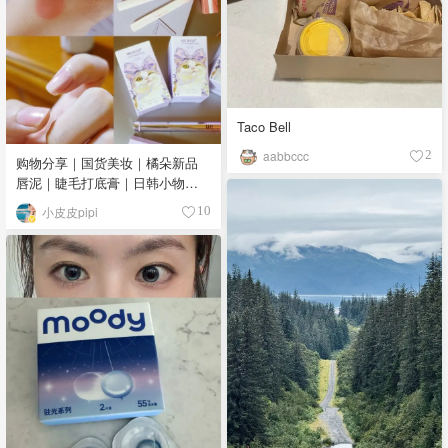
Taco Bell
aabbccc
2
购物分享｜国货美妆｜橘朵新品
唇泥｜睫毛打底膏｜日韩小物｜
眼线笔｜美甲DIY💅
小皮皮pipi
10