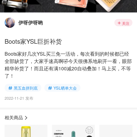
伊呀伊呀哟
关注
Boots家YSL巨折补货
Boots家好几次YSL买三免一活动，每次看到的时候都已经
全部缺货了，大家手速高啊🤣今天很佛系地刷开一看，眼部
精华补货了！而且还有满100减20自动叠加！马上买，不等
了！
黑五血拼到底
YSL晒单大会
2022-11-21 发布
相关商品