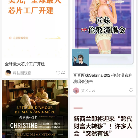
全球最大芯片工厂开建
科技圈观察
22
🇬🇧匠妹Sabrina·2027伦敦温布利
演唱会预告
英区Live