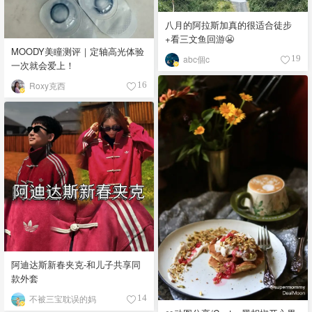
八月的阿拉斯加真的很适合徒步
+看三文鱼回游😬
MOODY美瞳测评｜定轴高光体验
abc個c
19
一次就会爱上！
Roxy克西
16
阿迪达斯新春夹克-和儿子共享同
款外套
不被三宝耽误的妈
14