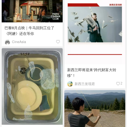
巴黎8月点映｜牛马回到工位了
《阿嬷》还在等你
CineAsia
新西兰即将迎来“跨代财富大转
移”！
新西兰发现君
2