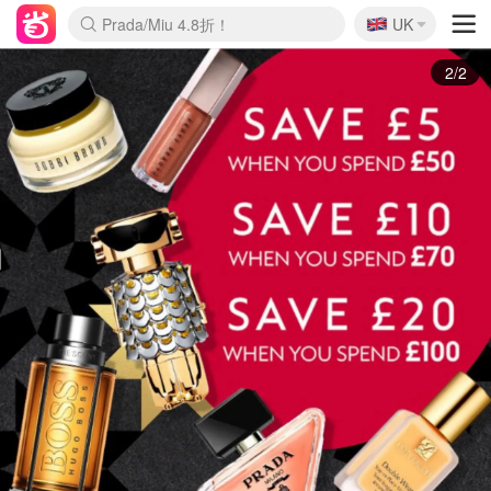
🇬🇧
Prada/Miu 4.8折！
UK
麦卢卡蜂蜜夏促！个位数！
啥？必胜客披萨5折！
1/2