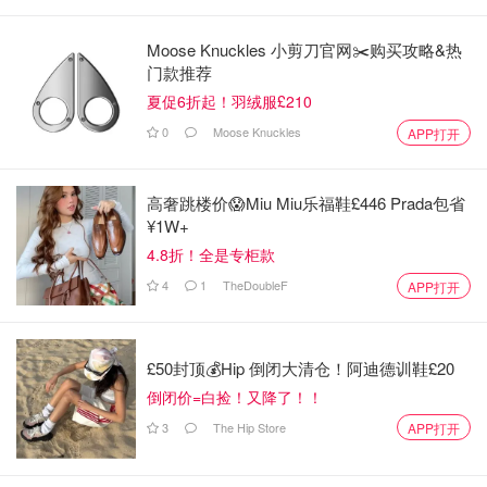
Moose Knuckles 小剪刀官网✂️购买攻略&热
门款推荐
夏促6折起！羽绒服£210
0
Moose Knuckles
APP打开
高奢跳楼价😱Miu Miu乐福鞋£446 Prada包省
¥1W+
4.8折！全是专柜款
4
1
TheDoubleF
APP打开
£50封顶💰Hip 倒闭大清仓！阿迪德训鞋£20
倒闭价=白捡！又降了！！
3
The Hip Store
APP打开