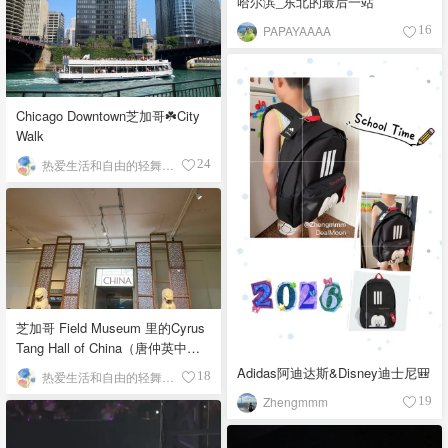
哈尔滨_东北的最后一站
PAPAYAAAA
16
Chicago Downtown芝加哥☘️City
Walk
热爱生活和自由的轻舞飞扬
24
芝加哥 Field Museum 里的Cyrus
Tang Hall of China（唐仲英中国
馆）
Adidas阿迪达斯&Disney迪士尼🎒
热爱生活和自由的轻舞飞扬
18
Zhengmmm
19