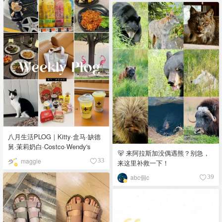
八月生活PLOG｜Kitty·盒马·缺德
舅·茉莉奶白·Costco·Wendy's
🐻 来阿拉斯加没偶遇熊？别急，
maggie
33
来这里补救一下！
abc個c
39