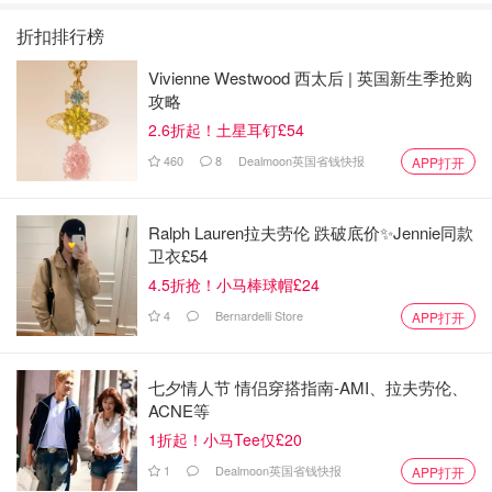
折扣排行榜
Vivienne Westwood 西太后 | 英国新生季抢购
攻略
2.6折起！土星耳钉£54
460
8
Dealmoon英国省钱快报
APP打开
Ralph Lauren拉夫劳伦 跌破底价✨Jennie同款
卫衣£54
4.5折抢！小马棒球帽£24
4
Bernardelli Store
APP打开
七夕情人节 情侣穿搭指南-AMI、拉夫劳伦、
ACNE等
1折起！小马Tee仅£20
1
Dealmoon英国省钱快报
APP打开