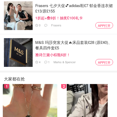
Frasers 七夕大促💕adidas鞋£7 郁金香连衣裙
£13/原£155
1折起+叠9折！抽奖£100礼卡
0
Frasers
APP打开
M&S 玛莎突发大促🔥床品套装£28 (原£40)、
餐具四件套£5
雅诗兰黛小棕瓶6折！
4
1
Marks & Spencer
APP打开
大家都在抢
1
2