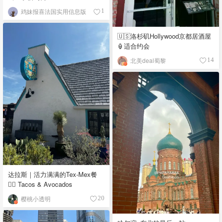
鸡妹报喜法国实用信息版
1
🇺🇸洛杉矶Hollywood京都居酒屋
🏮适合约会
北美deal蜀黎
14
达拉斯｜活力满满的Tex-Mex餐
👉🏼 Tacos & Avocados
樱桃小透明
20