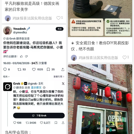
平凡到极致就是高级！德国女画
家的日常美学
鸡妹报喜法国实用信息版
1
☀️ 安全观日食！教你DIY简易投影
仪，绝不伤眼
鸡妹报喜法国实用信息版
1
当AI学会骂街：