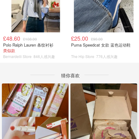
£48.60
£25.00
£108.00
£90.00
Polo Ralph Lauren 条纹衬衫
Puma Speedcat 女款 蓝色运动鞋
类似款
Bernardelli Store
846人感兴趣
The Hip Store
776人感兴趣
猜你喜欢