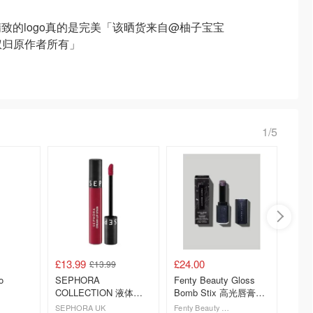
致的logo真的是完美「该晒货来自@柚子宝宝
版权归原作者所有」
1/5
£13.99
£24.00
£17.0
£13.99
o
SEPHORA
Fenty Beauty Gloss
Sepho
COLLECTION 液体唇
Bomb Stix 高光唇膏棒
Glos
釉
Caviar Crystalz
酰胺唇
SEPHORA UK
Fenty Beauty UK
SEPHO