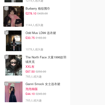
1219人感兴趣
Burberry 格纹围巾
£278.10
£435.00
1144人感兴趣
Odd Mus LD99 连衣裙
£33.75
£165.00
1078人感兴趣
The North Face 大童1996款羽
绒夹克
XXL有
£67.50
£250.00
765人感兴趣
Ganni Smock 女士连衣裙
泡泡袖版
£44.10
£245.00
765人感兴趣