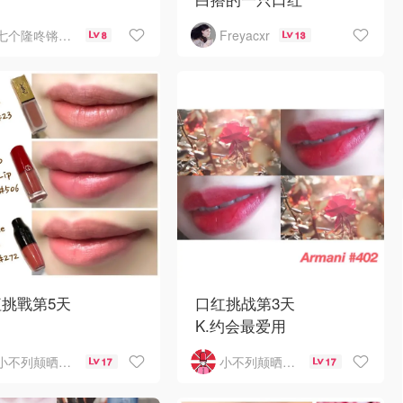
丁506 偏粉色的豆沙
七个隆咚锵小小
Freyacxr
8
13
今年买了YSL 8号色哑光
显白 黄皮友好
唇釉，颜色是干枯的玫瑰
润 不显唇纹
色，
必备 好气色的不二
很日常的颜色，无论涂
择～
挑戰第5天
口红挑战第3天
K.约会最爱用
 霧面
约会的时候喜欢白成一道
小不列颠晒晒君
小不列颠晒晒君
17
17
光～用阿玛尼黑管402准
三支唇釉真的是超～好
没错🍒非常非常显白，红