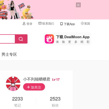
联系我们
英国
登录
下载App
🇺🇸
美国
下载 DealMoon App
体验更多精彩
🇨🇳
中国
男士专区
🇨🇦
加拿大
🇬🇧
英国
🇩🇪
德国
小不列颠晒晒君
17
🇫🇷
加关注
法国
🇮🇹
2233
2523
意大利
笔记
粉丝
🇦🇺
澳洲