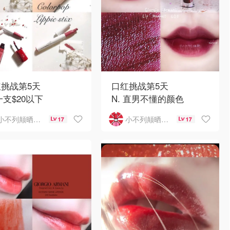
挑战第5天
口红挑战第5天
 一支$20以下
N. 直男不懂的颜色
小不列颠晒晒君
小不列颠晒晒君
17
17
要分享的是$20以内
🎂🎂🎂
以买3支 而且很好用
顺便㊗️我自己生日快乐❤️
嗨森
olourpop Li
这支是我朋友送我的
一开始我以为这颜色