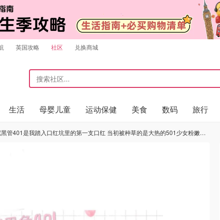
航
英国攻略
社区
兑换商城
生活
母婴儿童
运动保健
美食
数码
旅行
红 当初被种草的是大热的501少女粉嫩色 去丝芙兰试色的时候发现果然唇色深星人hold不住这么粉嫩粉嫩的颜色 就拿了一支深色调的涂完觉得还不错就买单啦 也算我的