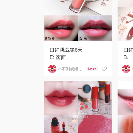
口红挑战第6天
口红
E: 雾面
B.
小不列颠晒晒君
17
登榜原因: 不吵不闹 微微
今天
一笑
就可
的
听说Armani小胖墩504很
✨✨C
日常 但是涂上有些荧
光。。