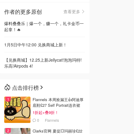
作者的更多原创
查看更多
🇳🇿
新西兰
爆料叠叠乐｜爆一个，赚一个，礼卡金币一
起拿！🔥
1月5日中午12:00 兑换商城上新！
【兑换商城】12.25上新Jellycat!泡泡玛特!
乐高!Airpods 4!
点击排行榜
Flannels 本周捡漏王👍阿迪厚
底鞋£27 Self Portrait连衣裙
£63
1折起+叠9折！
0
Flannels
Clarks官网 夏促💥玛丽珍£22