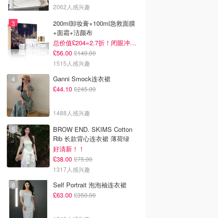
2062人感兴趣
200ml卸妆膏+100ml急救面膜
+面霜+洁颜布
总价值£204=2.7折！闭眼冲这套！
£56.00
£140.00
1515人感兴趣
Ganni Smock连衣裙
£44.10
£245.00
1488人感兴趣
BROW END. SKIMS Cotton
Rib 长款背心连衣裙 薄荷绿
好清新！！
£38.00
£75.00
1317人感兴趣
Self Portrait 泡泡袖连衣裙
£63.00
£350.00