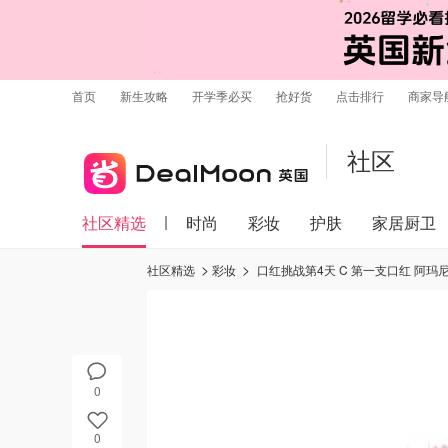
首页
新生攻略
开学季必买
抢好货
点击排行
商家导
社区
社区精选
时尚
彩妆
护肤
家居厨卫
社区精选
彩妆
口红挑战第4天 C 第一支口红 阿玛尼黑管401是我踏入口红坑里的第一支口
0
0