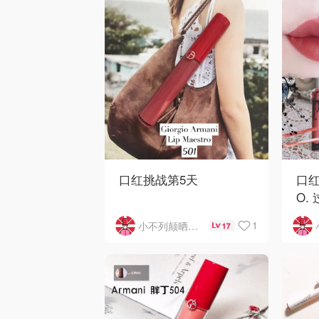
不管白皮还是黄皮通通都
～
hold住❤️
我
豆沙粉色低调优雅
紅
紋
口红挑战第5天
口红
O.
K. 约会最爱用
1
小不列颠晒晒君
17
之前
👑我昨天太忙好像忘记打
频
卡了，无所谓了，断了就
流行
断了吧，懒得从头来，继
大
续吧😂其实约会喜