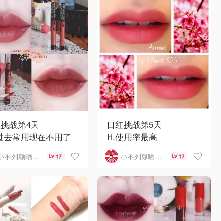
用～
色带一丢丢橘🍊
是個不太喜歡擦霧面口
我不
的人，因為香腸嘴+唇
深，霧面口紅
挑战第4天
口红挑战第5天
 过去常用现在不用了
H.使用率最高
小不列颠晒晒君
小不列颠晒晒君
17
17
看Pony出的化妆视
小胖丁506是我使用率最
就立马入了
高的一支，因为颜色气质
的MLBB色
又日常！吃饭可以涂，逛
家应该也人手一支了
街可以涂，上班可以