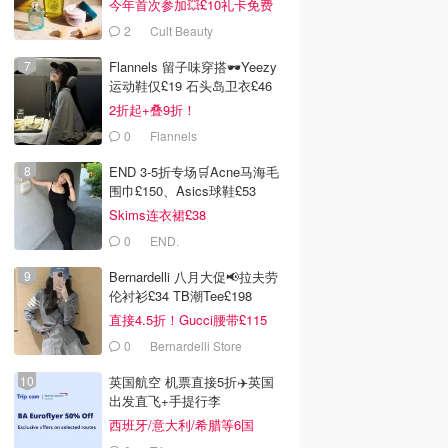
今年首次参加💥£10礼卡免费
拿
2
Cult Beauty
Flannels 留子味穿搭🕶️Yeezy
运动鞋仅£19 石头岛卫衣£46
2折起+叠9折！
0
Flannels
END 3-5折专场🛒Acne马海毛
围巾£150、Asics球鞋£53
Skims连衣裙£38
0
END.
Bernardelli 八月大促📢拉夫劳
伦衬衫£34 TB潮Tee£198
直接4.5折！Gucci腰带£115
0
Bernardelli Store
0
£70.00
£14.90
£17.00
英国航空 机票直接5折✈️英国
ra YEPODA The
P.Louise 唇油礼盒 10支
Sephora Huda Beauty
出发直飞+手提行李
s Boss 樱桃籽神经
高光保湿
Faux Filler 唇彩 高亮
西班牙/意大利/希腊等6国
油
RA UK
P.Louise
SEPHORA UK