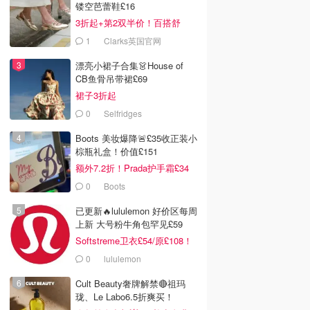
镂空芭蕾鞋£16
3折起+第2双半价！百搭舒
服！
1
Clarks英国官网
漂亮小裙子合集👗House of
CB鱼骨吊带裙£69
裙子3折起
0
Selfridges
Boots 美妆爆降🚨£35收正装小
棕瓶礼盒！价值£151
额外7.2折！Prada护手霜£34
0
Boots
已更新🔥lululemon 好价区每周
上新 大号粉牛角包罕见£59
Softstreme卫衣£54/原£108！
0
lululemon
Cult Beauty奢牌解禁🔴祖玛
珑、Le Labo6.5折爽买！