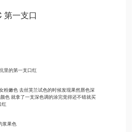
C 第一支口
红坑里的第一支口红
少女粉嫩色 去丝芙兰试色的时候发现果然唇色深
嫩的颜色 就拿了一支深色调的涂完觉得还不错就买
口红
的浆果色