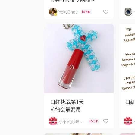
小胖
YokyChou
16
YSL肯定是我买过最多支
色
唇妆的品牌，唇釉、唇
非常
油、各种系列唇膏！最喜
很水
欢的是这支金管
上班
选
口红挑战第1天
口紅
K.约会最爱用
E.
小不列颠晒晒君
17
🌟断货王小胖丁506柔雾
唇釉🌟
這