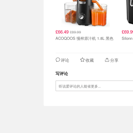
£66.49
£69.
£89.99
ACOQOOS 慢榨原汁机 1.8L 黑色
Silo
评论
收藏
分享
写评论