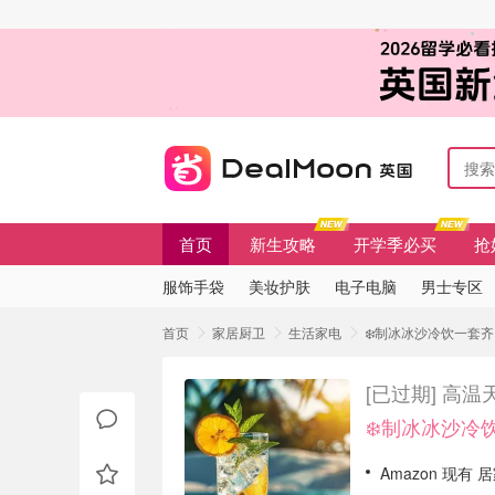
首页
新生攻略
开学季必买
抢
服饰手袋
美妆护肤
电子电脑
男士专区
首页
家居厨卫
生活家电
❄️制冰冰沙冷饮一套齐
[已过期]
高温
❄️制冰冰沙冷
Amazon 现有