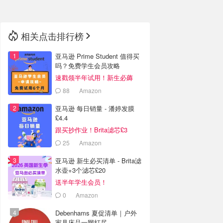
相关点击排行榜
亚马逊 Prime Student 值得买
吗？免费学生会员攻略
速戳领半年试用！新生必薅
88
Amazon
亚马逊 每日销量 - 潘婷发膜
£4.4
跟买抄作业！Brita滤芯£3
25
Amazon
亚马逊 新生必买清单 - Brita滤
水壶+3个滤芯£20
送半年学生会员！
0
Amazon
Debenhams 夏促清单｜户外
家具床品一网打尽