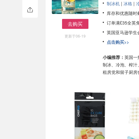
制冰机
|
冰格
|
库存和优惠随时
订单满£35全英免
去购买
去购买
英国亚马逊学生
更新于06-19
点击购买>>
小编推荐：
英国一
制冰、冷泡、榨汁
租房党和留子厨房