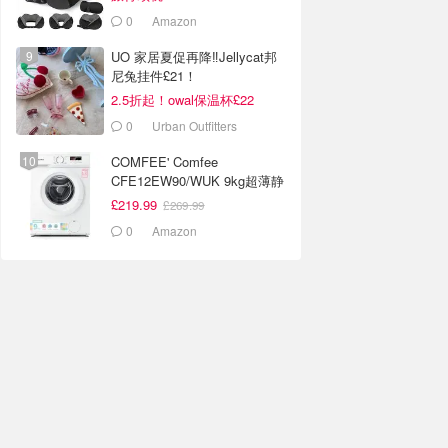
0
Amazon
UO 家居夏促再降‼️Jellycat邦
尼兔挂件£21！
2.5折起！owal保温杯£22
0
Urban Outfitters
COMFEE' Comfee
CFE12EW90/WUK 9kg超薄静
音洗衣机 白色
£219.99
£269.99
0
Amazon