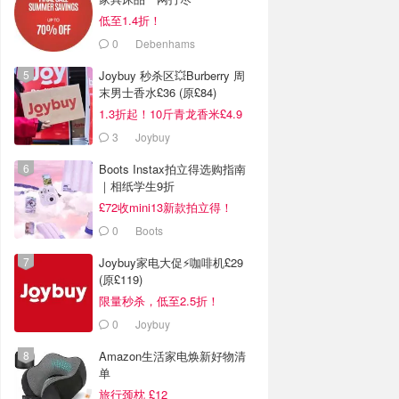
低至1.4折！
0
Debenhams
Joybuy 秒杀区💥Burberry 周
末男士香水£36 (原£84)
1.3折起！10斤青龙香米£4.9
3
Joybuy
Boots Instax拍立得选购指南
｜相纸学生9折
£72收mini13新款拍立得！
0
Boots
Joybuy家电大促⚡咖啡机£29
(原£119)
限量秒杀，低至2.5折！
0
Joybuy
Amazon生活家电焕新好物清
单
旅行颈枕 £12