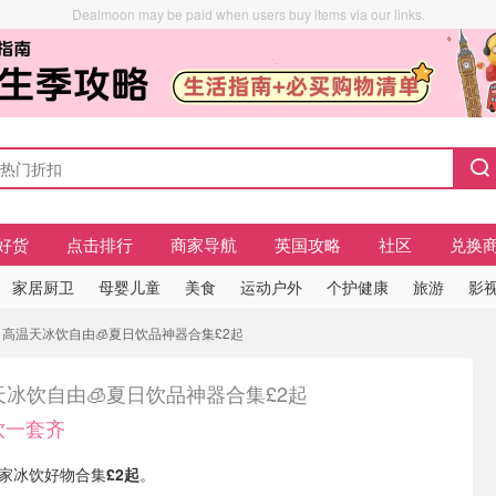
Dealmoon may be paid when users buy items via our links.
好货
点击排行
商家导航
英国攻略
社区
兑换
家居厨卫
母婴儿童
美食
运动户外
个护健康
旅游
影视
 高温天冰饮自由🧊夏日饮品神器合集£2起
天冰饮自由🧊夏日饮品神器合集£2起
饮一套齐
 居家冰饮好物合集
£2起
。