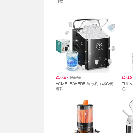
口径
£50.97
£56.
£69.99
HOME FOHERE 制冰机 14KG便
TUUM
携款
色