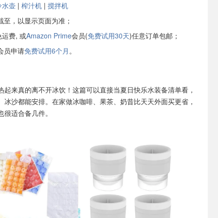
冷水壶
|
榨汁机
|
搅拌机
截至，以显示页面为准；
运费, 或
Amazon Prime
会员(
免费试用30天
)任意订单包邮；
会员申请
免费试用6个月
。
热起来真的离不开冰饮！这篇可以直接当夏日快乐水装备清单看，
、冰沙都能安排。在家做冰咖啡、果茶、奶昔比天天外面买更省，
也很适合备几件。