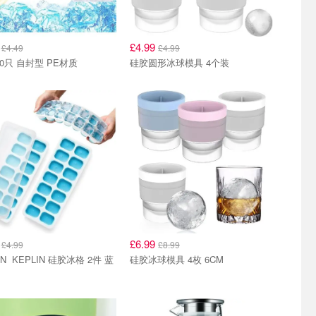
9
£4.99
£4.49
£4.99
20只 自封型 PE材质
硅胶圆形冰球模具 4个装
9
£6.99
£4.99
£8.99
冰格 2件 蓝
硅胶冰球模具 4枚 6CM