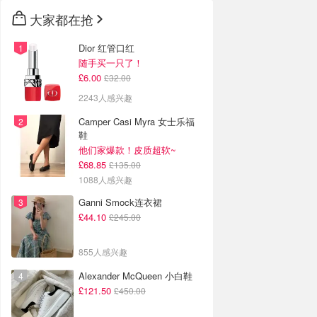
大家都在抢
Dior 红管口红
随手买一只了！
£6.00
£32.00
2243人感兴趣
Camper Casi Myra 女士乐福
鞋
他们家爆款！皮质超软~
£68.85
£135.00
1088人感兴趣
Ganni Smock连衣裙
£44.10
£245.00
855人感兴趣
Alexander McQueen 小白鞋
£121.50
£450.00