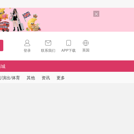
英国
登录
联系我们
APP下载
🇺🇸
美国
商城
🇨🇳
中国
/演出/体育
其他
资讯
更多
🇨🇦
加拿大
扫码下载 App
🇬🇧
英国
Download on the
App Store
🇩🇪
德国
Download the
Android App
🇫🇷
法国