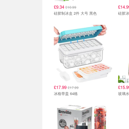
£9.34
£14.
£10.99
硅胶制冰盒 2件 大号 黑色
硅胶冰
£17.99
£15.
£17.99
冰格带盖 64格
玻璃水