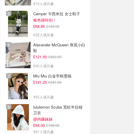
810人感兴趣
Camper 卡西米拉 女士鞋子
银色很特别！
£68.85
£135.00
632人感兴趣
Alexander McQueen 厚底小白
鞋
£121.50
£450.00
630人感兴趣
Miu Miu 白金窄框墨镜
£191.25
£341.00
493人感兴趣
lululemon Scuba 宽松半拉链
卫衣
@鸡腿妹妹
£64.00
£108.00
491人感兴趣