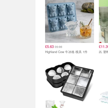
£5.63
£11.
£6.98
Highland Cow 牛冰格 模具 1件
2L 