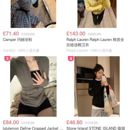
£71.40
£143.00
£120.00
£285.00
Camper 玛丽珍鞋
Ralph Lauren Ralph Lauren 棉质全
拉链连帽卫衣
Camper
1600人感兴趣
Ralph Lauren
1490人感兴趣
5
6
£84.00
£46.80
£118.00
£170.00
lululemon Define Cropped Jacket Nulu 短款夹克
Stone Island STONE ISLAND 圆领