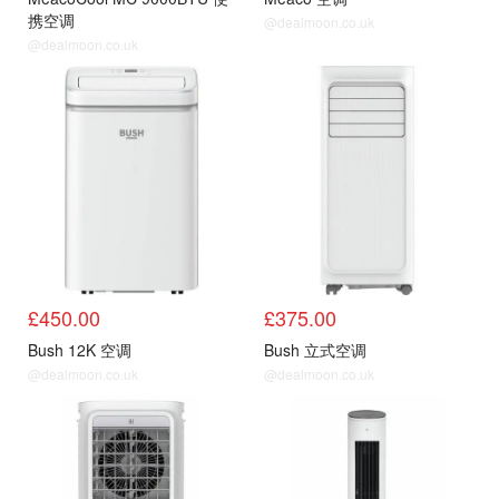
携空调
@dealmoon.co.uk
@dealmoon.co.uk
Argos
Argos
£450.00
£375.00
Bush 12K 空调
Bush 立式空调
@dealmoon.co.uk
@dealmoon.co.uk
Argos
Argos