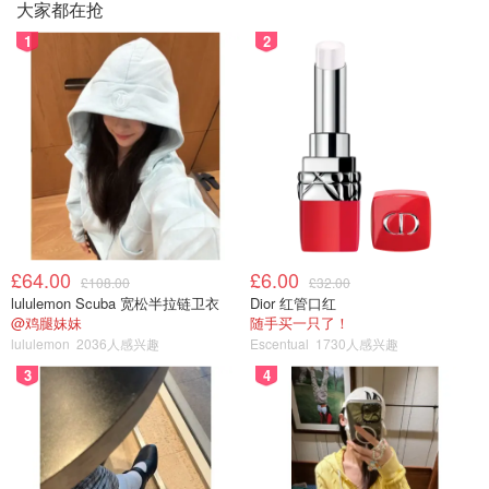
大家都在抢
1
2
£64.00
£6.00
£108.00
£32.00
lululemon Scuba 宽松半拉链卫衣
Dior 红管口红
@鸡腿妹妹
随手买一只了！
lululemon
2036人感兴趣
Escentual
1730人感兴趣
3
4