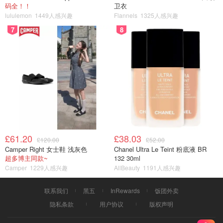
码全！！
卫衣
lululemon
1449人感兴趣
Flannels
1325人感兴趣
7
8
£61.20
£38.03
£120.00
£52.00
Camper Right 女士鞋 浅灰色
Chanel Ultra Le Teint 粉底液 BR
超多博主同款~
132 30ml
Camper
1229人感兴趣
AllBeauty
1191人感兴趣
联系我们
黑五
InRewards
饭团外卖
隐私条款
用户协议
版权声明