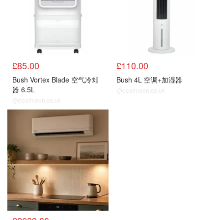
£85.00
£110.00
Bush Vortex Blade 空气冷却
Bush 4L 空调+加湿器
器 6.5L
@dealmoon.co.uk
@dealmoon.co.uk
Argos