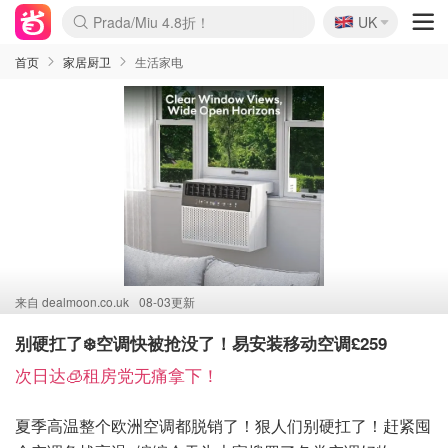
🇬🇧
Prada/Miu 4.8折！
UK
麦卢卡蜂蜜夏促！个位数！
啥？必胜客披萨5折！
首页
家居厨卫
生活家电
来自
dealmoon.co.uk
08-03更新
别硬扛了❄️空调快被抢没了！易安装移动空调£259
次日达🧊租房党无痛拿下！
夏季高温整个欧洲空调都脱销了！狠人们别硬扛了！赶紧囤