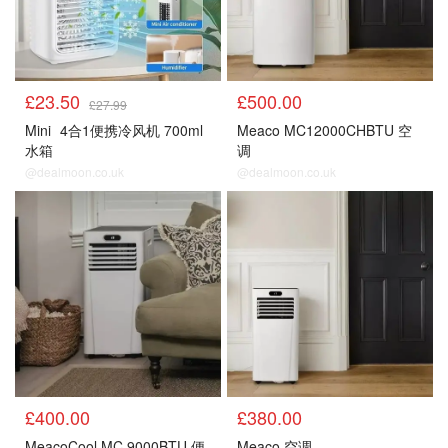
£23.50
£500.00
£27.99
Mini
4合1便携冷风机 700ml
Meaco MC12000CHBTU 空
水箱
调
@dealmoon.co.uk
@dealmoon.co.uk
Argos
Argos
£400.00
£380.00
MeacoCool MC 9000BTU 便
Meaco 空调