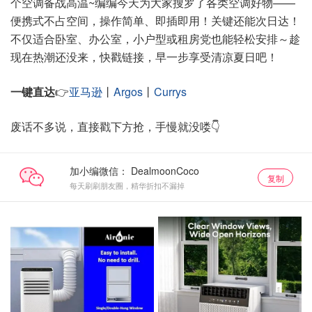
个空调备战高温~编编今天为大家搜罗了各类空调好物——
便携式不占空间，操作简单、即插即用！关键还能次日达！
不仅适合卧室、办公室，小户型或租房党也能轻松安排～趁
现在热潮还没来，快戳链接，早一步享受清凉夏日吧！
一键直达
👉
亚马逊
丨
Argos
丨
Currys
废话不多说，直接戳下方抢，手慢就没喽👇
加小编微信：
复制
每天刷刷朋友圈，精华折扣不漏掉
亚马逊
亚马逊