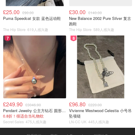
£25.00
£30.00
£90.00
£140.00
Puma Speedcat 女款 蓝色运动鞋
New Balance 2002 Pure Silver 复古
跑鞋
The Hip Store
619人感兴趣
The Hip Store
589人感兴趣
7
8
£249.90
£96.80
£3046.90
£220.00
Pendant Jewelry 公主方钻石 圆形大溪地珍珠吊坠 11-12mm
Vivienne Westwood Celestia 小号吊
0.8折！很适合当礼物欸
坠项链
Secret Sales
475人感兴趣
LN-CC UK
445人感兴趣