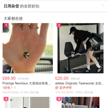
日用杂货
的全部折扣
大家都在抢
1
2
£69.90
£20.00
£714.90
£80.00
Prestige Necklace 大溪地珍珠项链 10-11mm
adidas Originals Taekwondo 女款黑色运动鞋
1折收！！
@ 是伊伊呀
Secret Sales
2148人感兴趣
The Hip Store
1085人感兴趣
3
4