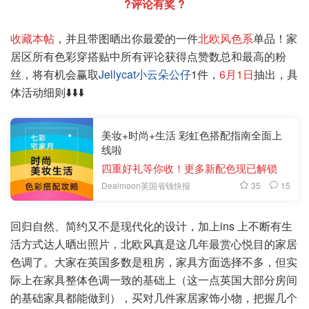
?评论有奖 ?
收藏本帖
，并且带图晒出你最爱的一件
北欧风色
系
单品！家
居区所有色彩穿搭贴中所有评论获得点赞数总和最高的粉
丝，将有机会赢取
Jellycat小云朵公仔
1件，
6月1日
抽出，具
体活动细则⬇️⬇️⬇️
美妆+时尚+生活 彩虹色搭配指南全面上
线啦
四重好礼等你收！更多新配色现已解锁
35
15
Dealmoon英国省钱快报
回归自然、简约又不是现代化的设计，加上ins 上不断有生
活方式达人晒出照片，北欧风真是这几年最赏心悦目的家居
色调了。大家在英国多数是租房，家具方面选择不多，但实
际上在家具整体色调一致的基础上（这一点英国大部分房间
的基础家具都能做到），买对几件家居家饰小物，把握几个