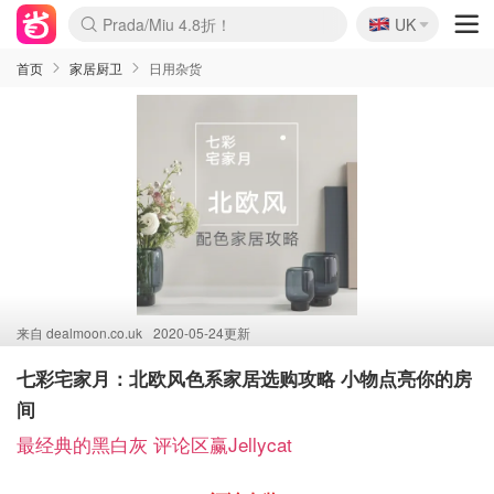
🇬🇧
Prada/Miu 4.8折！
UK
麦卢卡蜂蜜夏促！个位数！
啥？必胜客披萨5折！
首页
家居厨卫
日用杂货
来自
dealmoon.co.uk
2020-05-24更新
七彩宅家月：北欧风色系家居选购攻略 小物点亮你的房
间
最经典的黑白灰 评论区赢Jellycat