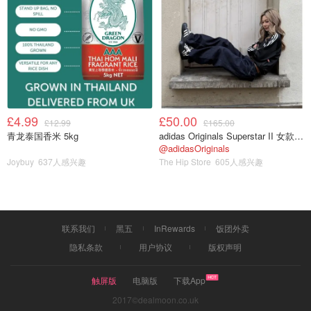
£4.99
£50.00
£12.99
£165.00
青龙泰国香米 5kg
adidas Originals Superstar II 女款串珠休闲鞋 黑色
@adidasOriginals
Joybuy
637人感兴趣
The Hip Store
605人感兴趣
联系我们
黑五
InRewards
饭团外卖
隐私条款
用户协议
版权声明
触屏版
电脑版
下载App
2017©dealmoon.co.uk