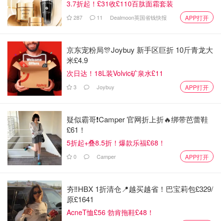
3.7折起！£31收£110百肽面霜套装
287
11
Dealmoon英国省钱快报
APP打开
京东宠粉局🎊Joybuy 新手区巨折 10斤青龙大
米£4.9
次日达！18L装Volvic矿泉水£11
3
Joybuy
APP打开
疑似霸哥❗️Camper 官网折上折🔥绑带芭蕾鞋
£61！
5折起+叠8.5折！爆款乐福£68！
0
Camper
APP打开
夯‼️HBX 1折清仓📍越买越省！巴宝莉包£329/
原£1641
AcneT恤£56 勃肯拖鞋£48！