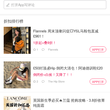
打开App写评论
折扣排行榜
Flannels 周末顶奢闪促💥YSL马鞍包直减
£961！
1折起+叠9折！
1
Flannels
APP打开
£50封顶💰Hip 倒闭大清仓！阿迪德训鞋£20
倒闭价=白捡！又降了！！
2
The Hip Store
APP打开
英国新生季必买🔥兰蔻 抢购攻略 - 3.8折收菁
纯面霜