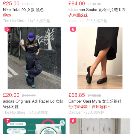
£25.00
£64.00
£110.00
£108.00
Nike Total 90 女款 黑色
lululemon Scuba 宽松半拉链卫衣
@29
@鸡腿妹妹
The Hip Store
1140人感兴趣
lululemon
806人感兴趣
5
6
£20.00
£68.85
£100.00
£135.00
adidas Originals Adi Racer Lo 女款
Camper Casi Myra 女士乐福鞋
绿休闲鞋
他们家爆款！皮质超软~
The Hip Store
754人感兴趣
Camper
735人感兴趣
7
8