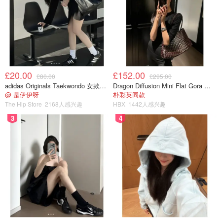
£20.00
£152.00
£80.00
£295.00
adidas Originals Taekwondo 女款黑色运动鞋
Dragon Diffusion Mini Flat Gora 深棕色手提包
@ 是伊伊呀
朴彩英同款
The Hip Store
2168人感兴趣
HBX
1442人感兴趣
3
4