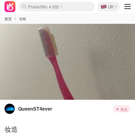
🇬🇧
Prada/Miu 4.8折！
UK
麦卢卡蜂蜜夏促！个位数！
啥？必胜客披萨5折！
首页
攻略
QueenST4ever
关注
妆造