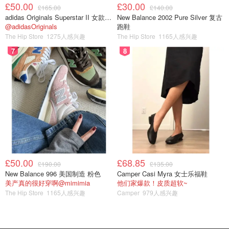
£50.00
£30.00
£165.00
£140.00
adidas Originals Superstar II 女款串珠休闲鞋 黑色
New Balance 2002 Pure Silver 复古
这款也是我♾️无限回购的好物，
La Roche-Posay 理肤泉
@adidasOriginals
跑鞋
The Hip Store
1275人感兴趣
The Hip Store
1165人感兴趣
非常适合敏感肌的大人和孩子，脸部、手部和身体都可以，
7
8
特别是针对eczema，是我用过的最有效果的非处方产品💯
👍，详细晒货请看：
亲测有效-成人eczema护理
咪咪猫仔
888
£50.00
£68.85
£190.00
£135.00
过敏大作战之皮肤用品
New Balance 996 美国制造 粉色
Camper Casi Myra 女士乐福鞋
美产真的很好穿啊@mimimia
他们家爆款！皮质超软~
The Hip Store
1165人感兴趣
Camper
979人感兴趣
咪咪猫仔
325
4