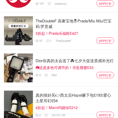
107
lululemon
APP打开
TheDoubleF 高奢宝地🤴Prada/Miu Miu/巴宝
莉/罗意威
3折起！Prada乐福鞋£427
37
1
TheDoubleF
APP打开
Dior你真的太会送了💑七夕大促送质感补光灯
这款也是小样，无功无过，但是香的不行能熏死个人，我本
📷还是多色可调节的！吊坠唇蜜£33
着不浪费的原则用完了，但是绝对不会花钱买
2
Dior
APP打开
⭐️ 图五： Kiehl's 科颜氏 当家花旦ultra facial cream ✅
真的很好买👉西太后Hazel腋下包£193/爱心
土星耳钉£54
4折起！Marni玛丽珍£212
2
LN-CC UK
APP打开