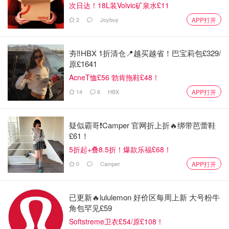
次日达！18L装Volvic矿泉水£11
2
Joybuy
APP打开
这款
卸妆啫喱是我买东西送的小样，我本来
Sisley 希思黎
夯‼️HBX 1折清仓📍越买越省！巴宝莉包£329/
就想它比较小好携带，出门时随便用用来着，没想到用完我
原£1641
就种草了❤️。虽然它是针对眼唇部位的，但是我都是配合卸
AcneT恤£56 勃肯拖鞋£48！
妆巾来做全脸卸妆的，清洁效果好又温和，用完不会紧绷、
14
6
HBX
APP打开
不会拔干、不会泛红，后续再用洗面奶洗干净即可👌
⭐️ 图四： OUAI scalp and body scrub 头皮身体磨砂膏 ❌
疑似霸哥❗️Camper 官网折上折🔥绑带芭蕾鞋
£61！
5折起+叠8.5折！爆款乐福£68！
0
Camper
APP打开
已更新🔥lululemon 好价区每周上新 大号粉牛
角包罕见£59
Softstreme卫衣£54/原£108！