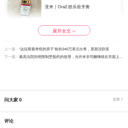
亚米｜Ora2 皓乐齿牙膏
咪咪猫仔
687
5
展开全文
上一篇：
“达拉斯最奇怪的房子”标价240万美元出售，里面没卧室
⭐️ 图二： Sisley 希思黎 金腰带眼霜 ✅
下一篇：
最高法院拒绝限制堕胎药的使用，允许米非司酮继续在市面上销售
问大家
0
全部
评论