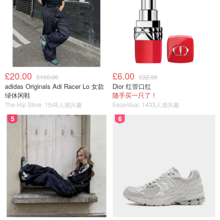
⭐️ 图六： La Roche-Posay 理肤泉 eczema护肤霜 ✅
£20.00
£6.00
£100.00
£32.00
adidas Originals Adi Racer Lo 女款
Dior 红管口红
绿休闲鞋
随手买一只了！
The Hip Store
1548人感兴趣
Escentual
1433人感兴趣
5
6