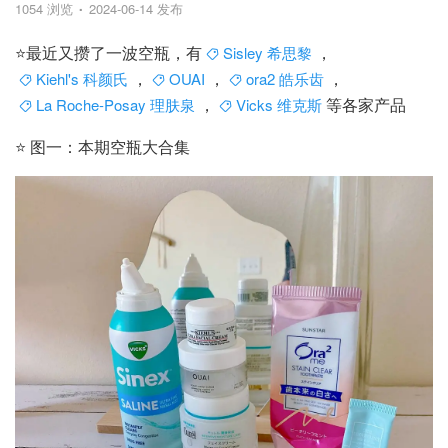
1054 浏览
2024-06-14 发布
⭐️最近又攒了一波空瓶，有
，
Sisley 希思黎
，
，
，
Kiehl's 科颜氏
OUAI
ora2 皓乐齿
，
等各家产品
La Roche-Posay 理肤泉
Vicks 维克斯
⭐️ 图一：本期空瓶大合集