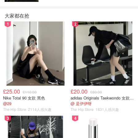
大家都在抢
1
2
£25.00
£20.00
£110.00
£80.00
Nike Total 90 女款 黑色
adidas Originals Taekwondo 女款黑色运动鞋
@29
@ 是伊伊呀
的这款面霜我久仰大名，一直很想尝试，
Kiehl's 科颜氏
The Hip Store
2114人感兴趣
The Hip Store
1831人感兴趣
但是我的囤货太多，没机会买它。这次买东西收到个小样，
3
4
非常激动，用完后我想说果然名不虚传，滋润度够又不会油
腻，舒适度好不会致敏，这款我是肯定会自己花钱买的