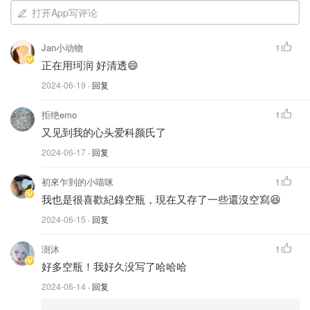
打开App写评论
Jan小动物
1
正在用珂润 好清透😄
2024-06-19
· 回复
拒绝emo
1
又见到我的心头爱科颜氏了
这款眼霜我以前就写过，♾️无限回购的好用
Sisley 希思黎
2024-06-17
· 回复
眼霜，肉眼可见的淡纹效果，好过我用过的任何一款眼霜❤️
初來乍到的小喵咪
1
❤️❤️，宝宝们感兴趣可以看我以前的笔记：
我也是很喜歡紀錄空瓶，現在又存了一些還沒空寫😆
2024-06-15
· 回复
❤️是什么神仙眼霜🧐我连买5罐‼️
澍沐
1
好多空瓶！我好久没写了哈哈哈
咪咪猫仔
994
6
2024-06-14
· 回复