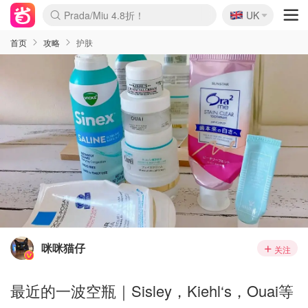
🇬🇧
Prada/Miu 4.8折！
UK
麦卢卡蜂蜜夏促！个位数！
啥？必胜客披萨5折！
首页
攻略
护肤
咪咪猫仔
关注
最近的一波空瓶｜Sisley，Kiehl‘s，Ouai等