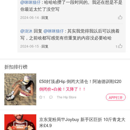
:
哈哈哈攒了一段时间的。我还在想是不是
@咪咪猫仔
你最近太忙了没空写
⭐️ 图三： Sisley 希思黎 眼唇卸妆啫喱 ✅
2024-06-14
· 回复
回复
:
其实我觉得我以后可以挑着
@澍沐
@咪咪猫仔
写，之前啥都写感觉有些重复的内容没必要哈哈
2024-06-15
· 回复
1
折扣排行榜
£50封顶💰Hip 倒闭大清仓！阿迪德训鞋£20
倒闭价=白捡！又降了！！
1
The Hip Store
APP打开
京东宠粉局🎊Joybuy 新手区巨折 10斤青龙大
米£4.9