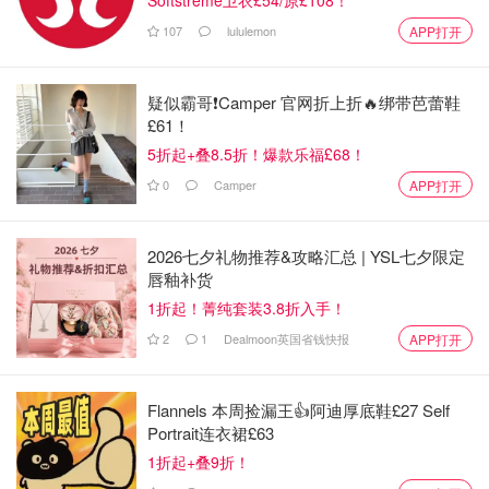
107
lululemon
APP打开
疑似霸哥❗️Camper 官网折上折🔥绑带芭蕾鞋
£61！
5折起+叠8.5折！爆款乐福£68！
0
Camper
APP打开
2026七夕礼物推荐&攻略汇总 | YSL七夕限定
唇釉补货
1折起！菁纯套装3.8折入手！
⚠️晚餐需要预定 每一道菜都很好吃，还有Omakase，我以
2
1
Dealmoon英国省钱快报
APP打开
为这种全包酒店的饭菜和之前Hyatt的一样，意思意思那
种，竟然用这么新鲜的鱼肉，大虾和手掌一样大
Flannels 本周捡漏王👍阿迪厚底鞋£27 Self
Portrait连衣裙£63
1折起+叠9折！