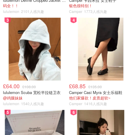
lululemon Define Cropped Jacket Nulu 短款夹克
Camper 卡西米拉 女士鞋子
码全！！
银色很特别！
lululemon
2101人感兴趣
Camper
1773人感兴趣
3
4
Dinner from 17:30 to 23:00
早餐也好吃，早餐是日式自助，有matcha松饼🥞荔枝豆
£64.00
£68.85
£108.00
£135.00
花，miso soup，三文鱼洋葱烤串，和其他美式墨西哥风格
lululemon Scuba 宽松半拉链卫衣
Camper Casi Myra 女士乐福鞋
@鸡腿妹妹
他们家爆款！皮质超软~
的早餐选择。
lululemon
1540人感兴趣
Camper
1416人感兴趣
5
6