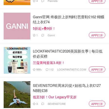
4
Flannels
APP打开
Ganni官网 终极折上折❗️铆钉芭蕾鞋£162 蝴蝶
结上衣£74
5折起+叠9折！
1
Ganni
APP打开
LOOKFANTASTIC2026英国新生季 | 每日低
价必买榜
兰蔻菁纯套装3.8折！
999+
112
LOOKFANTASTIC.COM
APP打开
SEVENSTORE周末闪促⚡️始祖鸟上衣£127
NB鞋£38
低至3折！Our Legacy罕见折
3
SEVENSTORE
APP打开