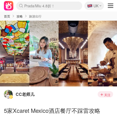
🇬🇧
Prada/Miu 4.8折！
UK
麦卢卡蜂蜜夏促！个位数！
啥？必胜客披萨5折！
首页
攻略
旅游出行
CC老师儿
关注
5家Xcaret Mexico酒店餐厅不踩雷攻略