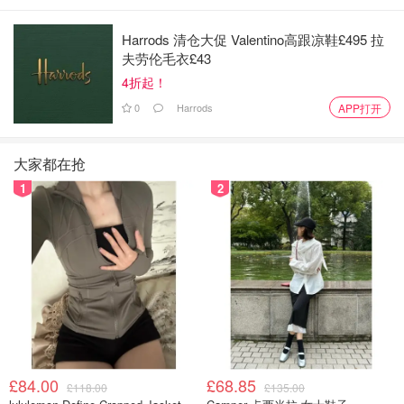
Harrods 清仓大促 Valentino高跟凉鞋£495 拉
夫劳伦毛衣£43
这一顿下来在湾区也得300刀了吧。强烈推荐🌟
4折起！
0
Harrods
APP打开
大家都在抢
1
2
£84.00
£68.85
£118.00
£135.00