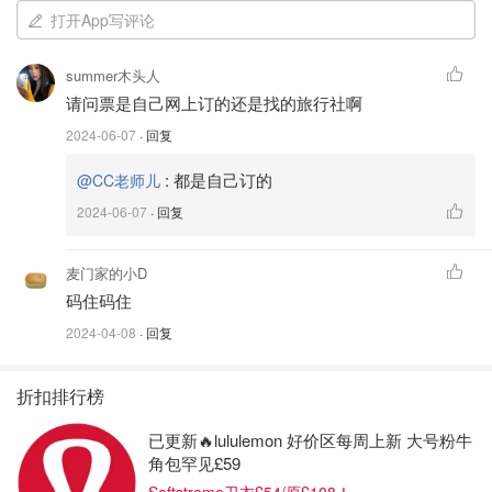
打开App写评论
Breakfast from 6:30 to 12:00
Lunch from 13:00 to 17:00
summer木头人
Dinner from 18:00 to 23:00
请问票是自己网上订的还是找的旅行社啊
2024-06-07
· 回复
🍣🍙XIN-GAO 日本料理
:
都是自己订的
@CC老师儿
2024-06-07
· 回复
麦门家的小D
码住码住
2024-04-08
· 回复
折扣排行榜
已更新🔥lululemon 好价区每周上新 大号粉牛
角包罕见£59
Softstreme卫衣£54/原£108！