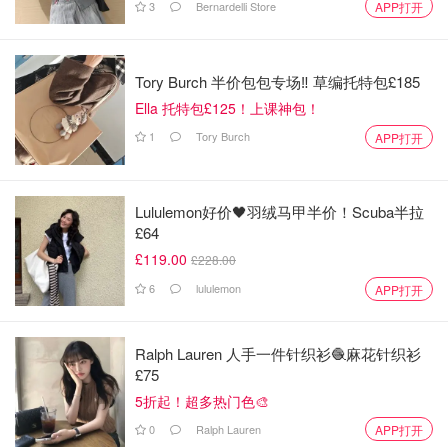
3
Bernardelli Store
APP打开
必吃垦丁夜市美食（划重点）：
50岚奶茶，一品卤味，原住民石板烤肉山猪肉，三杯酒、咸
Tory Burch 半价包包专场‼️ 草编托特包£185
酥鸡、鲨鱼咬吐司、各种热炒、脆皮汤包、蚵仔煎、大肠包
Ella 托特包£125！上课神包！
小肠
1
Tory Burch
APP打开
住得方面
有着很特色的垦丁当地民宿，很有家的感觉。
Lululemon好价🖤羽绒马甲半价！Scuba半拉
£64
这会让来游玩的人身心愉悦。
£119.00
£228.00
6
lululemon
APP打开
Ralph Lauren 人手一件针织衫🧶麻花针织衫
£75
5折起！超多热门色🎨
0
Ralph Lauren
APP打开