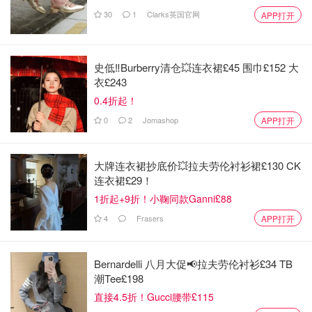
30
1
Clarks英国官网
APP打开
史低‼️Burberry清仓💥连衣裙£45 围巾£152 大
衣£243
0.4折起！
0
2
Jomashop
APP打开
大牌连衣裙抄底价💥拉夫劳伦衬衫裙£130 CK
连衣裙£29！
1折起+9折！小鞠同款Ganni£88
4
Frasers
APP打开
一到夜晚，整个垦丁活了。
Bernardelli 八月大促📢拉夫劳伦衬衫£34 TB
热闹，带劲的音乐，夜猫全出动了。
潮Tee£198
直接4.5折！Gucci腰带£115
路边美食的香味，垦丁大街特有的烟火气。