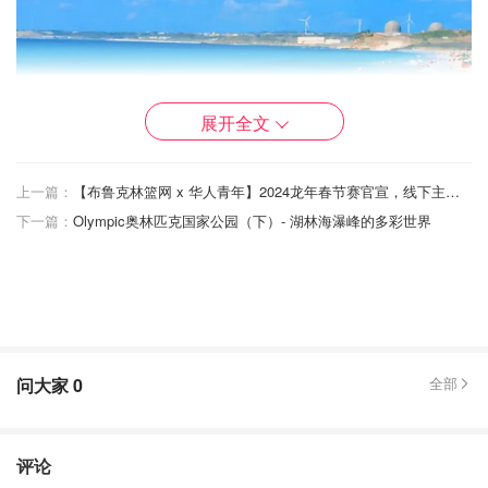
展开全文
上一篇：
【布鲁克林篮网 x 华人青年】2024龙年春节赛官宣，线下主场年味超浓！
下一篇：
Olympic奥林匹克国家公园（下）- 湖林海瀑峰的多彩世界
李安导演的《少年派的冒险》，就是在垦丁白沙滩取景的。
有着tiffany般蓝的海水，让人心都醉了，还有那细细的白
沙，软绵绵的踩上去真是一种享受。
玩
问大家
0
全部
到垦丁 一定要去玩一下水上项目，听说便价格宜到不行。
可玩项目，有拖曳伞、水上摩托车、香蕉船、浮潜，深潜，
冲浪，等等
评论