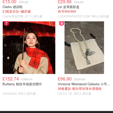
£15.00
£29.86
£55.00
£54.00
Clarks 德训鞋
ysl 皮革眼影盘
幻视某吉拉~贼舒服
色号500/600
看年末时间安排，去垦丁。锁定特价机票，垦丁游玩小攻略
Clarks英国官网
977人感兴趣
LOOKFANTASTIC.COM
960人感兴趣
整起~
7
8
今年一定去
宝藏撰稿人
£152.74
£96.80
£380.01
£220.00
Burberry 格纹羊绒真丝围巾
Vivienne Westwood Celestia 小号吊坠项链
26春夏款 锁头带珍珠水滴项链
Jomashop
922人感兴趣
LN-CC UK
820人感兴趣