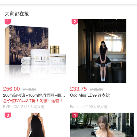
大家都在抢
1
2
行
垦丁主要交通公交车少，全靠浪的机车加持，这个很适合时
下热血的年轻人。
£56.00
£33.75
£140.00
£165.00
200ml卸妆膏+100ml急救面膜+面霜+洁颜布
Odd Mus LD99 连衣裙
总价值£204=2.7折！闭眼冲这套！
EVE LOM
2123人感兴趣
Frasers
2009人感兴趣
3
4