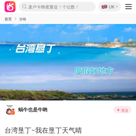
🇬🇧
麦卢卡蜂蜜夏促！个位数！
UK
Prada/Miu 4.8折！
啥？必胜客披萨5折！
首页
攻略
蜗牛也是牛哟
关注
台湾垦丁~我在垦丁天气晴