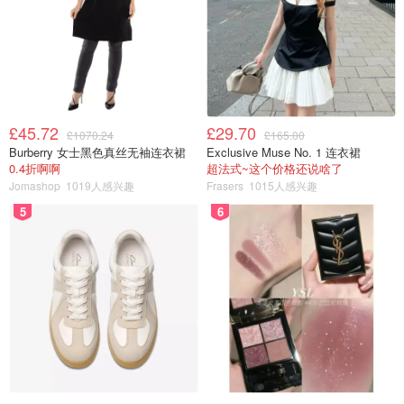
玩转垦丁价格不贵，值得去。
至于签证问题美国护照可免签入境台湾，无需提前申请签
£45.72
£29.70
£1070.24
£165.00
证，这个无疑太省事了。
Burberry 女士黑色真丝无袖连衣裙
Exclusive Muse No. 1 连衣裙
0.4折啊啊
超法式~这个价格还说啥了
Jomashop
1019人感兴趣
Frasers
1015人感兴趣
5
6