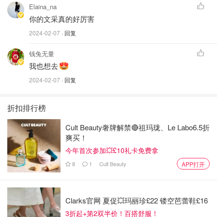
Elaina_na
你的文采真的好厉害
2024-02-07
· 回复
钱兔无量
我也想去
2024-02-07
· 回复
折扣排行榜
Cult Beauty奢牌解禁🔴祖玛珑、Le Labo6.5折
爽买！
今年首次参加💥£10礼卡免费拿
8
1
Cult Beauty
APP打开
生鱼片100台币，相当于3美元，新鲜量足，这是让人吃到
嗨的价格。
还有绝对要去夜晚下的垦丁大街
Clarks官网 夏促💥玛丽珍£22 镂空芭蕾鞋£16
3折起+第2双半价！百搭舒服！