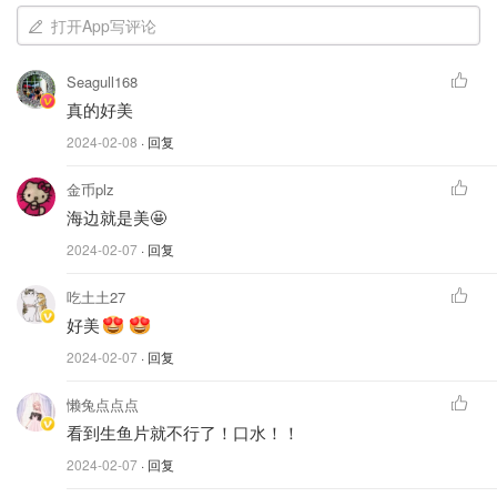
打开App写评论
Seagull168
真的好美
2024-02-08
· 回复
金币plz
海边就是美🤩
2024-02-07
· 回复
吃土土27
好美
2024-02-07
· 回复
只要够胆，脚不软，绝对不虚此行。
懒兔点点点
还有玩水上项目全程给免费拍照，比较实在的服务优惠。
看到生鱼片就不行了！口水！！
2024-02-07
· 回复
后壁湖吃海鲜