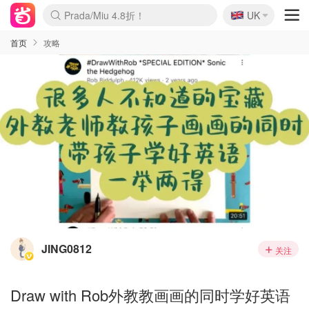
🇬🇧
Prada/Miu 4.8折！
UK
麦卢卡蜂蜜夏促！个位数！
啥？必胜客披萨5折！
首页
攻略
JING0812
关注
Draw with Rob外教教画画的同时学好英语