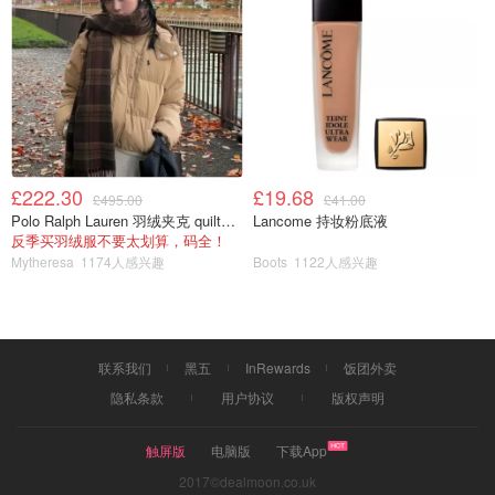
£222.30
£19.68
£495.00
£41.00
Polo Ralph Lauren 羽绒夹克 quilted款
Lancome 持妆粉底液
反季买羽绒服不要太划算，码全！
Mytheresa
1174人感兴趣
Boots
1122人感兴趣
联系我们
黑五
InRewards
饭团外卖
隐私条款
用户协议
版权声明
触屏版
电脑版
下载App
2017©dealmoon.co.uk