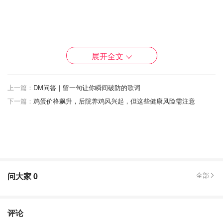
Rob老师说：只要画得神似就好，不用一模一样，🉑️以加入
展开全文
自己的想法，比如：老师选择蓝色画笔🖌️画正方形，孩子可
以选择自己喜欢的粉色画笔画小三角形……
上一篇：
DM问答｜留一句让你瞬间破防的歌词
下一篇：
鸡蛋价格飙升，后院养鸡风兴起，但这些健康风险需注意
问大家
0
全部
评论