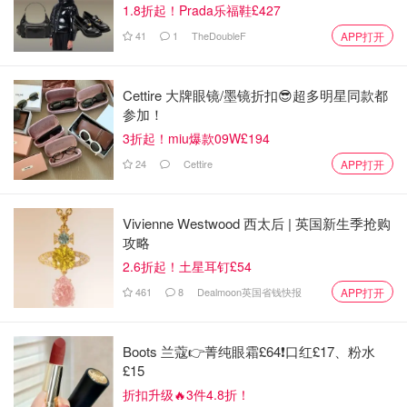
1.8折起！Prada乐福鞋£427
41
1
TheDoubleF
APP打开
Cettire 大牌眼镜/墨镜折扣😎超多明星同款都
参加！
3折起！miu爆款09W£194
24
Cettire
APP打开
Vivienne Westwood 西太后 | 英国新生季抢购
攻略
2.6折起！土星耳钉£54
461
8
Dealmoon英国省钱快报
APP打开
Boots 兰蔻👉菁纯眼霜£64❗口红£17、粉水
£15
折扣升级🔥3件4.8折！