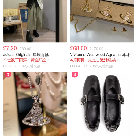
£7.20
£68.00
£80.00
£170.00
adidas Originals 厚底雨靴
Vivienne Westwood Agnatha 耳环
个位数下雨穿！黄金码全！
4折啊啊！先点击激活链接！
Frasers
2082人感兴趣
LN-CC UK
2069人感兴趣
3
4