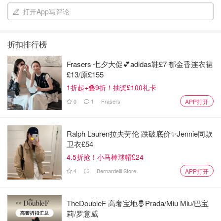
打开App写评论
老师只是教画画技巧，而画画最重要之一是：想象力！运用
折扣排行榜
自己的创造力画出属于自己独一无二的创作！
Frasers 七夕大促💕adidas鞋£7 郁金香连衣裙
£13/原£155
画画时需用到左脑的逻辑思维能力，还会用到右脑的想象创
1折起+叠9折！抽奖£100礼卡
造能力，同时还锻练了孩子的手部运动（这会进一步促进孩
子的左大脑🧠智力开发）……
0
1
Frasers
APP打开
Ralph Lauren拉夫劳伦 跌破底价✨Jennie同款
卫衣£54
4.5折抢！小马棒球帽£24
4
Bernardelli Store
APP打开
TheDoubleF 高奢宝地🤴Prada/Miu Miu/巴宝
莉/罗意威