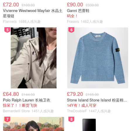
£72.00
£90.00
£100.00
£330.00
Vivienne Westwood Mayfair 水晶土
Ganni 芭蕾鞋
星项链
码全！
Flannels
1686人感兴趣
Frasers
1462人感兴趣
Rob每次不仅是纯教画画，而是旁边会坐着一个小孩子现场
5
6
指导孩子如何下笔去画，在什么位置下笔之类的技巧指导，
语速偏慢，很适合孩子们学画画的同时，还能磨耳朵，对提
高孩子的英语听力很有帮助！
iPad画画
爱画画不捣蛋
£64.80
£79.20
£144.00
£165.00
Polo Ralph Lauren 长袖卫衣
Stone Island Stone Island 粉蓝棉混纺针织衫
惊呆了！！断货飞快
14Y有！成人可穿
Bernardelli Store
1451人感兴趣
TheDoubleF
1447人感兴趣
7
8