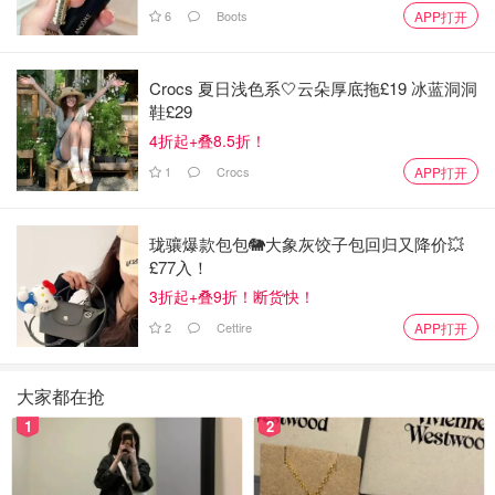
6
Boots
APP打开
Rob的画风多样，包括🈶️折叠式的2⃣️🈴️1⃣️创意画，我儿子
Crocs 夏日浅色系🤍云朵厚底拖£19 冰蓝洞洞
Gregory 超爱，寒假时他跟着Rob老师视频画了12幅，开学
鞋£29
后拿去学校分享去了[笑哭R]这种创意画作深受同学们喜爱
4折起+叠8.5折！
1
Crocs
APP打开
珑骧爆款包包🐘大象灰饺子包回归又降价💥
£77入！
3折起+叠9折！断货快！
2
Cettire
APP打开
大家都在抢
1
2