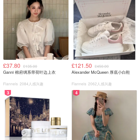
£37.80
£121.50
£135.00
£450.00
Ganni 棉府绸系带荷叶边上衣
Alexander McQueen 厚底小白鞋
Flannels
2084人感兴趣
Flannels
2062人感兴趣
3
4