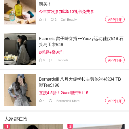
爽买！
今年首次参加💥£10礼卡免费拿
11
2
Cult Beauty
APP打开
Flannels 留子味穿搭🕶️Yeezy运动鞋仅£19 石
头岛卫衣£46
2折起+叠9折！
0
Flannels
APP打开
Bernardelli 八月大促📢拉夫劳伦衬衫£34 TB
潮Tee£198
直接4.5折！Gucci腰带£115
4
Bernardelli Store
APP打开
大家都在抢
1
2