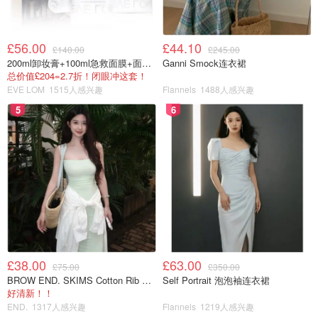
£56.00
£44.10
£140.00
£245.00
200ml卸妆膏+100ml急救面膜+面霜+洁颜布
Ganni Smock连衣裙
总价值£204=2.7折！闭眼冲这套！
EVE LOM
1515人感兴趣
Flannels
1488人感兴趣
5
6
£38.00
£63.00
£75.00
£350.00
BROW END. SKIMS Cotton Rib 长款背心连衣裙 薄荷绿
Self Portrait 泡泡袖连衣裙
好清新！！
END.
1317人感兴趣
Flannels
1219人感兴趣