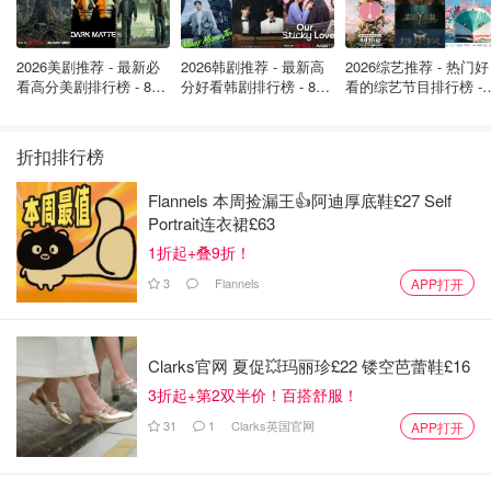
2026美剧推荐 - 最新必
2026韩剧推荐 - 最新高
2026综艺推荐 - 热门好
看高分美剧排行榜 - 8月
分好看韩剧排行榜 - 8月
看的综艺节目排行榜 - 
最新: 《​​足球教练 》第
最新：丁海寅《我的荒
月最新:《​​伦敦合伙人
四季回归！
糖恋爱 》上线❣️
回归啦
折扣排行榜
Flannels 本周捡漏王👍阿迪厚底鞋£27 Self
Portrait连衣裙£63
1折起+叠9折！
3
Flannels
APP打开
Clarks官网 夏促💥玛丽珍£22 镂空芭蕾鞋£16
3折起+第2双半价！百搭舒服！
31
1
Clarks英国官网
APP打开