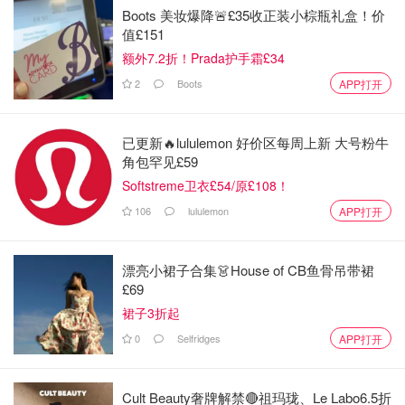
Boots 美妆爆降🚨£35收正装小棕瓶礼盒！价
值£151
额外7.2折！Prada护手霜£34
2
Boots
APP打开
已更新🔥lululemon 好价区每周上新 大号粉牛
角包罕见£59
Softstreme卫衣£54/原£108！
106
lululemon
APP打开
漂亮小裙子合集👗House of CB鱼骨吊带裙
£69
裙子3折起
0
Selfridges
APP打开
Cult Beauty奢牌解禁🔴祖玛珑、Le Labo6.5折