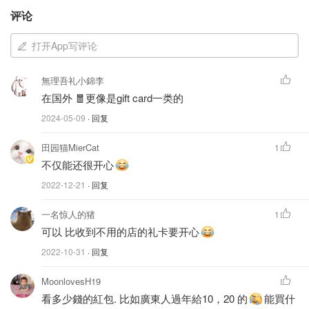
评论
打开App写评论
無理吾礼小錦李
在国外 🧧更像是gift card一类的
2024-05-09
· 回复
田园猫MierCat
1
不仅能还很开心
2022-12-21
· 回复
一名惊人的猪
1
可以 比收到不用的店的礼卡要开心
2022-10-31
· 回复
MoonlovesH19
看多少錢的紅包. 比如廣東人過年給10，20 的
能買什