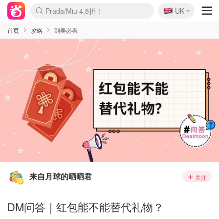
🇬🇧
Prada/Miu 4.8折！
UK
麦卢卡蜂蜜夏促！个位数！
啥？必胜客披萨5折！
首页
攻略
到美必看
来自月球的晒晒君
关注
DM问答｜红包能不能替代礼物？