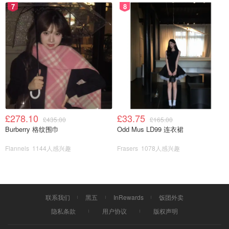
7
8
£278.10
£33.75
£435.00
£165.00
Burberry 格纹围巾
Odd Mus LD99 连衣裙
Flannels
1144人感兴趣
Frasers
1078人感兴趣
联系我们
黑五
InRewards
饭团外卖
隐私条款
用户协议
版权声明