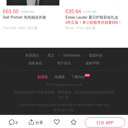
£63.00
£35.64
£350.00
£151.00
Self Portrait 泡泡袖连衣裙
Estee Lauder 夏日护肤彩妆礼盒
3件正装！单小棕瓶售价就要£65！
Flannels
495人感兴趣
Boots
474人感兴趣
联系我们
黑五
InRewards
饭团外卖
隐私条款
用户协议
版权声明
触屏版
电脑版
下载App
2017©dealmoon.co.uk
页面信息由用户分享或品牌、商家提供，由Dealmoon核实后发布折
扣广告
Dealmoon may get paid by brands or deals when user buy
through links
2
分享
打开 APP