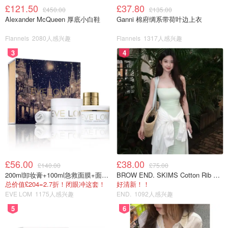
£121.50
£37.80
£450.00
£135.00
Alexander McQueen 厚底小白鞋
Ganni 棉府绸系带荷叶边上衣
Flannels
2080人感兴趣
Flannels
1317人感兴趣
3
4
£56.00
£38.00
£140.00
£75.00
200ml卸妆膏+100ml急救面膜+面霜+洁颜布
BROW END. SKIMS Cotton Rib 长款背心连衣裙 薄荷绿
总价值£204=2.7折！闭眼冲这套！
好清新！！
EVE LOM
1175人感兴趣
END.
1092人感兴趣
5
6