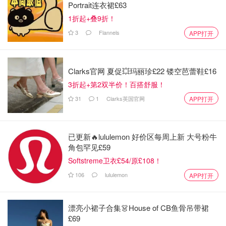
Portrait连衣裙£63
1折起+叠9折！
3
Flannels
APP打开
Clarks官网 夏促💥玛丽珍£22 镂空芭蕾鞋£16
3折起+第2双半价！百搭舒服！
31
1
Clarks英国官网
APP打开
已更新🔥lululemon 好价区每周上新 大号粉牛
角包罕见£59
Softstreme卫衣£54/原£108！
106
lululemon
APP打开
漂亮小裙子合集👗House of CB鱼骨吊带裙
£69