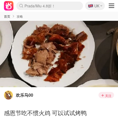
🇬🇧
Prada/Miu 4.8折！
UK
麦卢卡蜂蜜夏促！个位数！
啥？必胜客披萨5折！
首页
攻略
欢乐马00
关注
感恩节吃不惯火鸡 可以试试烤鸭