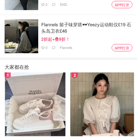
2
END.
APP打开
Flannels 留子味穿搭🕶️Yeezy运动鞋仅£19 石
头岛卫衣£46
2折起+叠9折！
0
Flannels
APP打开
大家都在抢
1
2