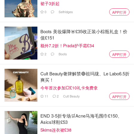
裙子3折起
0
Selfridges
APP打开
Boots 美妆爆降🚨£35收正装小棕瓶礼盒！价
值£151
额外7.2折！Prada护手霜£34
2
Boots
APP打开
Cult Beauty奢牌解禁🔴祖玛珑、Le Labo6.5折
爽买！
今年首次参加💥£10礼卡免费拿
11
2
Cult Beauty
APP打开
END 3-5折专场🛒Acne马海毛围巾£150、
Asics球鞋£53
Skims连衣裙£38