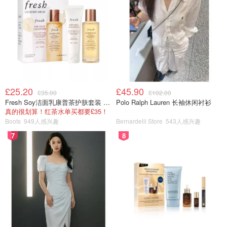
£25.20
£45.90
£35.00
£102.00
Fresh Soy洁面乳康普茶护肤套装 100ml
Polo Ralph Lauren 长袖休闲衬衫
真的很划算！红茶水单买都要£35！
Boots
949人感兴趣
Bernardelli Store
543人感兴趣
7
8