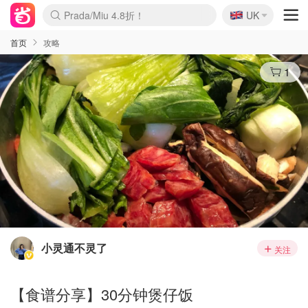
🇬🇧
Prada/Miu 4.8折！
UK
麦卢卡蜂蜜夏促！个位数！
啥？必胜客披萨5折！
首页
攻略
1
小灵通不灵了
关注
【食谱分享】30分钟煲仔饭