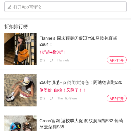
打开App写评论
折扣排行榜
Flannels 周末顶奢闪促💥YSL马鞍包直减
£961！
1折起+叠9折！
2
Flannels
APP打开
£50封顶💰Hip 倒闭大清仓！阿迪德训鞋£20
倒闭价=白捡！又降了！！
2
The Hip Store
APP打开
Crocs官网 返校季大促 豹纹洞洞鞋£32 葡萄
冰云朵鞋£35