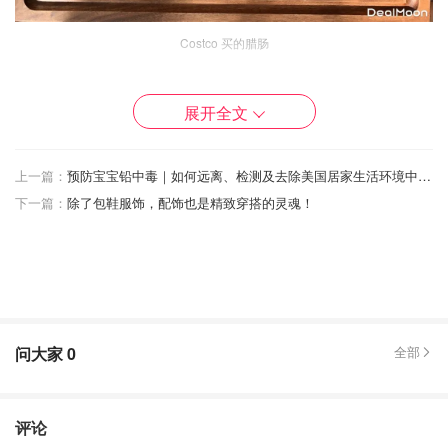
Costco 买的腊肠
食材：
展开全文
✅剩饭（我家刚好剩了3杯左右）
上一篇：
预防宝宝铅中毒｜如何远离、检测及去除美国居家生活环境中的铅
✅腊肠5条（因为我比较爱吃腊肠所以多放点）
下一篇：
除了包鞋服饰，配饰也是精致穿搭的灵魂！
✅小唐菜2大颗
✅香菇（我顺便加了2片自家种的菇🍄）
✅鸡肉适量/鸡蛋1颗
问大家
0
全部
评论