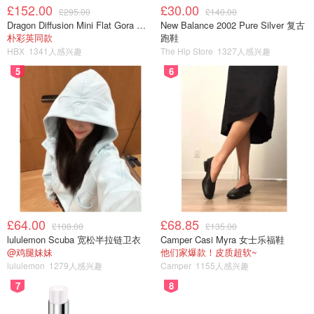
£152.00
£30.00
£295.00
£140.00
Dragon Diffusion Mini Flat Gora 深棕色手提包
New Balance 2002 Pure Silver 复古
朴彩英同款
跑鞋
HBX
1341人感兴趣
The Hip Store
1327人感兴趣
5
6
锅要刷油
3、开小火焖煮十分钟左右，这时可以调一下煲仔饭的汁，
酱油、糖、耗油、少许水，根据自己的口味来调。⚠️小心水
£64.00
£68.85
£108.00
£135.00
不要放太多，因为水放多了饭会很粘。
lululemon Scuba 宽松半拉链卫衣
Camper Casi Myra 女士乐福鞋
@鸡腿妹妹
他们家爆款！皮质超软~
lululemon
1279人感兴趣
Camper
1155人感兴趣
7
8
4、焖上十分钟后打开锅盖淋上酱汁（爱吃葱的可以撒上葱
花）盖上锅盖再继续焖十五分钟，过程中会听到“嘶嘶”的声