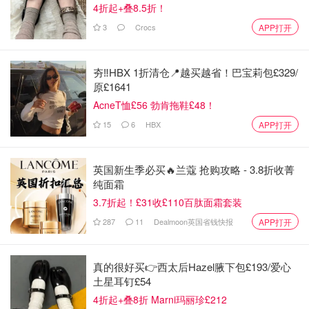
4折起+叠8.5折！
煲仔饭的酱油：
3
Crocs
APP打开
✅酱油
夯‼️HBX 1折清仓📍越买越省！巴宝莉包£329/
✅糖
原£1641
AcneT恤£56 勃肯拖鞋£48！
✅耗油
15
6
HBX
APP打开
✅少许水
英国新生季必买🔥兰蔻 抢购攻略 - 3.8折收菁
纯面霜
3.7折起！£31收£110百肽面霜套装
287
11
Dealmoon英国省钱快报
APP打开
真的很好买👉西太后Hazel腋下包£193/爱心
土星耳钉£54
4折起+叠8折 Marni玛丽珍£212