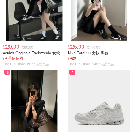
糖的份量
步骤：
1、准备好的香菇、青菜，腊肠切片备用。香菇泡发洗净之
£20.00
£25.00
后切片备用，青菜洗净焯水备用。
£80.00
£110.00
adidas Originals Taekwondo 女款黑色运动鞋
Nike Total 90 女款 黑色
@ 是伊伊呀
@29
The Hip Store
2077人感兴趣
The Hip Store
1487人感兴趣
2、准备好一个“煲”，若家里没有的，也可以像我一样，用
3
4
小汤锅 - 就是那种煮方便面的小锅就可以了。刷上油，把米
饭平铺放在里面，放上少许水，之后放上腊肠、青菜、香菇
片，和鸡肉（熟的）。