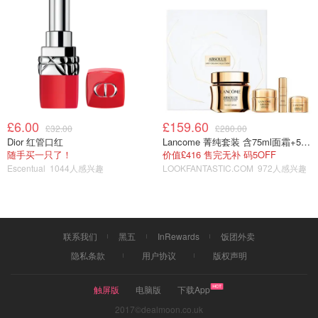
音，没关系，那是锅巴形成的声音。
5、十五分之后就可以开锅吃了。
£6.00
£159.60
£32.00
£280.00
Dior 红管口红
Lancome 菁纯套装 含75ml面霜+5ml精华+5ml眼霜
随手买一只了！
价值£416 售完无补 码5OFF
Escentual
1044人感兴趣
LOOKFANTASTIC.COM
972人感兴趣
联系我们
黑五
InRewards
饭团外卖
隐私条款
用户协议
版权声明
触屏版
电脑版
下载App
2017©dealmoon.co.uk