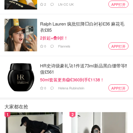
2
LN-CC UK
APP打开
Ralph Lauren 疯批狂降💥白衬衫£36 麻花毛
衣£85
煲仔饭的酱油
2折起+叠9折！
0
Flannels
APP打开
HR史诗级豪礼🚀1件送73ml新品黑白绷带等❗️
值£561
50ml套装更夯😱£360到手£1138！
0
Helena Rubinstein
APP打开
大家都在抢
1
2