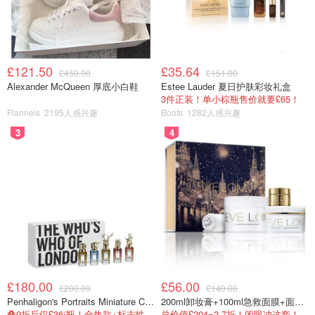
🧛‍♂️ Curious George系列
🧗‍♂️推荐原因: George是一只小猴子，他跟他的好朋友 - 一个
喜欢带黄帽子穿黄衣服的男人生活在一起，以及他们在生活
中发生的各种各样的事情，有信息也有趣味，可以挖掘小朋
£121.50
£35.64
£450.00
£151.00
友探索世界的兴趣。
Alexander McQueen 厚底小白鞋
Estee Lauder 夏日护肤彩妆礼盒
3件正装！单小棕瓶售价就要£65！
Flannels
2195人感兴趣
Boots
1282人感兴趣
🧗‍♂️适合年龄段: 这套小猴子有很多系列，有入门级的简单点
的绘本，也有长长的故事，看家里小朋友的需要购买即可。
3
4
£180.00
£56.00
£200.00
£140.00
Penhaligon's Portraits Miniature Collection 香氛套装 5瓶装
200ml卸妆膏+100ml急救面膜+面霜+洁颜布
叠9折后仅£36/瓶！全热款+标志性兽首头
总价值£204=2.7折！闭眼冲这套！