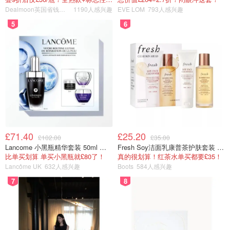
Dealmoon英国省钱快报
1190人感兴趣
EVE LOM
793人感兴趣
5
6
£71.40
£25.20
£102.00
£35.00
Lancome 小黑瓶精华套装 50ml 价值£162
Fresh Soy洁面乳康普茶护肤套装 100ml
比单买划算 单买小黑瓶就£80了！
真的很划算！红茶水单买都要£35！
Lancôme UK
632人感兴趣
Boots
584人感兴趣
7
8
🧛‍♂️ There was an old lady系列
🧗‍♂️推荐原因: 这套书角度比较新奇，比如她其实想堆个雪
人，故事会说她吞了什么东西到肚子里，又吞了什么东西到