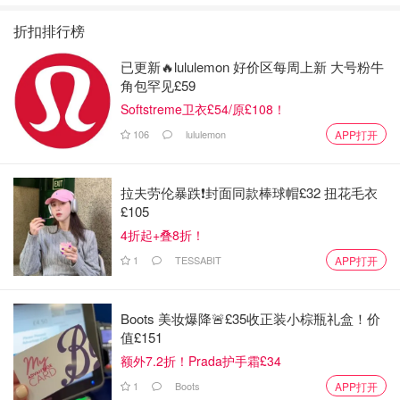
折扣排行榜
已更新🔥lululemon 好价区每周上新 大号粉牛
角包罕见£59
Softstreme卫衣£54/原£108！
106
lululemon
APP打开
拉夫劳伦暴跌❗️封面同款棒球帽£32 扭花毛衣
£105
4折起+叠8折！
1
TESSABIT
APP打开
Boots 美妆爆降🚨£35收正装小棕瓶礼盒！价
值£151
额外7.2折！Prada护手霜£34
1
Boots
APP打开