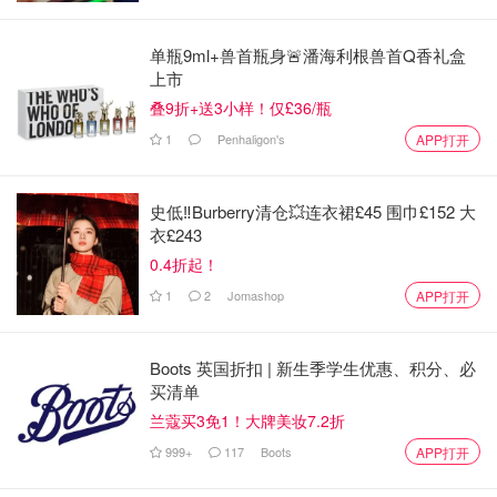
单瓶9ml+兽首瓶身🚨潘海利根兽首Q香礼盒
🧛‍♂️ Fly Guy系列
上市
叠9折+送3小样！仅£36/瓶
🧗‍♂️推荐原因: Fly guy(一只小苍蝇)是一个叫Buzz的小男孩养
1
Penhaligon's
APP打开
的宠物，讲的就是他们在生活中发生的各种小故事，比较有
趣，所以我家小儿对这套书的兴趣一直很大。有时候可以从
学校借书回家，他基本上也都是选这套书。这套比较简单，
史低‼️Burberry清仓💥连衣裙£45 围巾£152 大
还有一套是Fly guy presents, 那套信息量大，属于知识型，
衣£243
后面会写。
0.4折起！
1
2
Jomashop
APP打开
🧗‍♂️适合年龄段: 跟Pete the Cat差不多。
Boots 英国折扣 | 新生季学生优惠、积分、必
买清单
兰蔻买3免1！大牌美妆7.2折
999+
117
Boots
APP打开