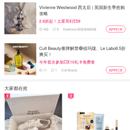
Vivienne Westwood 西太后 | 英国新生季抢购
攻略
2.6折起！土星耳钉£59
452
8
Dealmoon英国省钱快报
APP打开
Cult Beauty奢牌解禁🔴祖玛珑、Le Labo6.5折
爽买！
今年首次参加💥£10礼卡免费拿
11
1
Cult Beauty
APP打开
大家都在抢
1
2