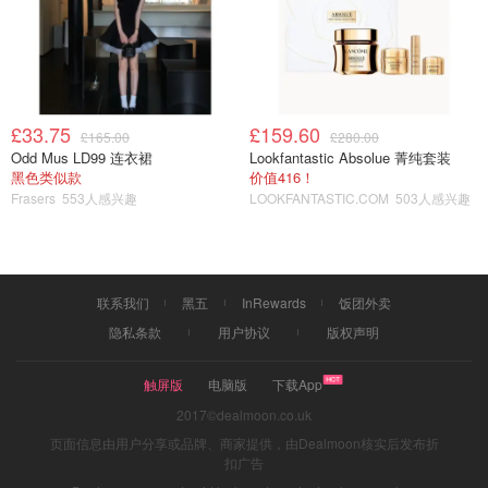
肚子里，就是把堆雪人需要的东西都吞了，然后太饱了就打
个喷嚏喷出来，然后就形成了一个雪人的形状啦。
🧗‍♂️适合年龄段: 同Pete the Cat
£33.75
£159.60
£165.00
£280.00
Odd Mus LD99 连衣裙
Lookfantastic Absolue 菁纯套装
黑色类似款
价值416！
Frasers
553人感兴趣
LOOKFANTASTIC.COM
503人感兴趣
联系我们
黑五
InRewards
饭团外卖
隐私条款
用户协议
版权声明
触屏版
电脑版
下载App
2017©dealmoon.co.uk
页面信息由用户分享或品牌、商家提供，由Dealmoon核实后发布折
扣广告