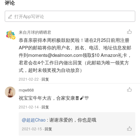
评论
打开App写评论
来自月球的晒晒君
恭喜亲获得本周积极鼓励奖啦！请在2月25日前用注册
APP的邮箱将你的用户名、姓名、电话、地址信息发邮
件到moments@dealmoon.com领取$10 Amazon礼卡，
🧛‍♂️ Pete the Cat系列
君君会在4个工作日内做出回复（此邮箱为唯一领奖方
🧗‍♂️推荐原因: 这套书的主人公是一只叫Pete的小猫，以及小
式，超时未领奖视为自动放弃）
猫生活中发生的事情，通过各种小故事让小朋友参与到小猫
2021-02-22
· 回复
的生活中去。
mqw868
祝宝宝牛年大吉，合家安康🧧🧨🎊
🧗‍♂️适合年龄段: 小朋友自己阅读的话5岁左右就可以啦。如
果是父母读给小朋友听的话多大都行。
2021-02-14
· 回复
:
谢谢亲爱的，你也是哦
@超超Chao
2021-02-15
· 回复