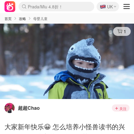
🇬🇧
Prada/Miu 4.8折！
UK
麦卢卡蜂蜜夏促！个位数！
啥？必胜客披萨5折！
首页
攻略
母婴儿童
1
超超Chao
关注
大家新年快乐😀 怎么培养小怪兽读书的兴