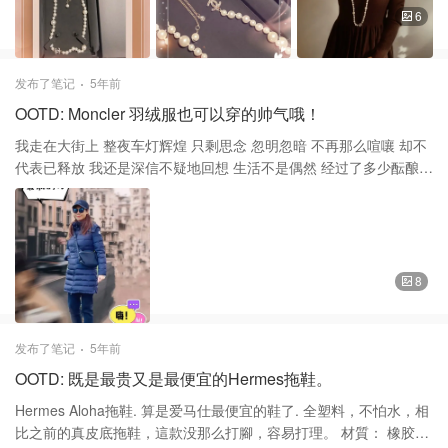
你的成熟和干练， 2:、佩戴多层珍珠项链，提亮肤色又使项颈显得
6
修长挺拔，单纯而不失韵味，简洁而不失优雅。 在这个彰显个性和
魅力的时代，如果你想选择找到一件百搭的珠宝，珍珠项链虽说不
是唯一的选择，但一定是恰当的选择！ 谢谢大家的支持和喜欢❤️❤️
发布了笔记
5年前
一口气打完了20篇，完成了这个活动！接下来的日子，我要休息一
OOTD: Moncler 羽绒服也可以穿的帅气哦！
下啦，以后再抽时间上来，跟大家见面，继续分享好物。 祝大家周
末愉快！🌹🎈 项链Chanel 香奈儿
我走在大街上 整夜车灯辉煌 只剩思念 忽明忽暗 不再那么喧嚷 却不
代表已释放 我还是深信不疑地回想 生活不是偶然 经过了多少酝酿
让我们活得得那么狂 一半甜蜜 一半艰苦 走在大街上，突然想起这首
歌曲 新的一年開始了，尽情享受生活吧！让自己不在遗憾! 为了抵抗
严寒，大家也纷纷地穿上了羽绒服。虽然天气冷只有三十多度，但
却风雪不改，要带小孩子去游泳训练，舒适休闲的打扮是最适合
的。 Moncler 盟可睐 的羽绒服做的很好，衣服非常修身，这一个款
8
式是他的经典款式，每年都会出。相比，其他款这款算是厚的。背
后面有收腰，而且高高的领子挡住寒冷的风入侵，天冷的时候还可
以把帽子拿出来戴上就一点也不怕冷了。保暖而一点也不臃肿。 谢
发布了笔记
5年前
谢大家的喜欢和支持。❤️❤️ 16/21 外套Moncler 盟可睐 裤子Adidas
OOTD: 既是最贵又是最便宜的Hermes拖鞋。
阿迪达斯 鞋子Jill Stuart 吉尔·斯图尔特
Hermes Aloha拖鞋. 算是爱马仕最便宜的鞋了. 全塑料，不怕水，相
比之前的真皮底拖鞋，這款没那么打腳，容易打理。 材質： 橡胶凉