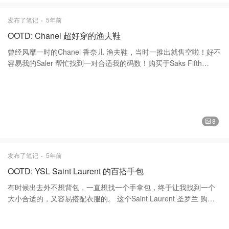
孩子有一个礼拜的假期，就定了机票，来了一场说走就走的旅行。
今年只去了一次短途的滑雪，估计长途的去不了了，希望明年还可
发布了笔记
5年前
以再去。 谢谢大家的喜欢和支持。❤️❤️这几天參加活動刷屏，感謝
OOTD: Chanel 超好穿的渔夫鞋
大家的点贊！😘😘 Burton 滑雪服
曾经风靡一时的Chanel 香奈儿 渔夫鞋，当时一推出就售空啦！好不
容易我的Saler 帮忙找到一对合适我的码数！购买于Saks Fifth
Avenue $725，全羊皮的，生胶底，穿上去，像踩在棉花上一样舒
服！太喜欢了，后来又买了一双米色的，一米一黑交替穿。有谁和
我一样喜欢的东西同款会买不同的颜色呢！😂 香奈儿每一双精致鞋
履都经过才华横溢的鞋艺师们将制楦、裁剪、缝合等工序分工协作
完成,创造永恒经典象征. 谢谢大家的喜欢和支持！❤️❤️
8
发布了笔记
5年前
OOTD: YSL Saint Laurent 的百搭手包
有时候出去外不想背包，一直想找一个手拿包，终于让我找到一个
大小合适的，又容易搭配衣服的。 这个Saint Laurent 圣罗兰 购买
于Saks Fifth Avenue ，当时买$800减$200的活动时买的，凑了
单，大概650入手吧！ ❤️❤️这款细长的matelassé皮革小袋包，饰有