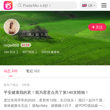
🇬🇧
啥？必胜客披萨5折！
UK
麦卢卡蜂蜜夏促！个位数！
Prada/Miu 4.8折！
关注
mqw868
15
164 关注
557 粉丝
25039 被喜欢
动态
335
笔记
322
发布了笔记
5年前
平安健康我的君！我为君君点亮了第140支蜡烛！
度过非同寻常的2020，君君奔12啦，生日快乐！ 我们一起许个愿：
身体健康乐无边！ @Aprilsky、@蜜糖小日子、@YOYO莫姑娘 一起