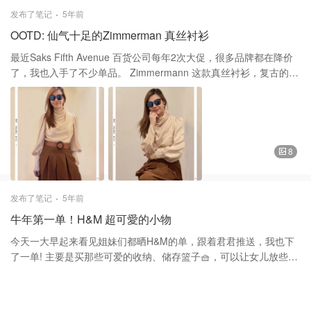
NICHOLAS KIRKWOOD 擅长在鞋跟上大做文章。它家的鞋跟有金
发布了笔记
5年前
属和珍珠两大元素为主。 每双Nicholas Kirkwood Beya鞋都采用几
OOTD: 仙气十足的Zimmerman 真丝衬衫
何设计。 其多面鞋跟经过精心设计，具有图形效果。 这款Beya乐福
鞋可搭配任何衣服，可盐可甜。全羊皮的料子，不打上脚，好穿又
最近Saks Fifth Avenue 百货公司每年2次大促，很多品牌都在降价
容易搭配。 谢谢大家的喜欢和支持。❤️❤️ 鞋子Nicholas Kirkwood
了，我也入手了不少单品。 Zimmermann 这款真丝衬衫，复古的高
尼可拉斯·科克伍德
颈领的设计、搭配浪漫的防风袖和细长的袖口。釆用重磅真丝面
料、有厚度而又不厚重、柔软而又有飘逸感面料自带光着，带有满
满的高级感，无论是搭配宽腿裤、牛仔裤，裙子都好看。原价
$450，折后再税$180。价格相当不错。 ❤️品牌介绍： 澳大利亚创
始人兼姊妹二人Nicky和Simone Zimmermann设计时具有标志性的
8
女性美感，每件作品都充满了不同层次的面料，丰富的刺绣和醒目
的印花。 从荷叶边比基尼和沙滩装，到奢华，错综复杂的图案长裙
（和迷你裙），一切都以最轻松自在的方式公开展现浪漫气氛。 风
发布了笔记
5年前
格 ❤️搭配示范：这一款是淡金色的，而我搭配了意大利设计师大品
牛年第一单！H&M 超可愛的小物
牌。同样带有面料光泽的深色系的高腰百褶裙，复古又有高级感，
官图搭配的宽腿裤也可以。 謝謝大家的喜歡和支持❤️❤️ 衣服
今天一大早起来看见姐妹们都晒H&M的单，跟着君君推送，我也下
Zimmermann 裙子 意大利小众品牌 皮带Sezane 鞋子Vince
了一单! 主要是买那些可爱的收纳、储存篮子🧺，可以让女儿放些小
物、袜子之类的！ ❤️操作： 1: 满$75额外8折+新会员额外9折特
卖， 需要使用折扣码JSN630。 2: 另外，额外满$60享8折， 需要使
用折扣码FC9941。 3: 订单满$40美国境内免运费。 4: 两个码可以