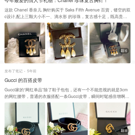
今年最爱的情人节礼物：Chanel 珍珠复古胸针！
这款 Chanel 香奈儿 胸针购买于 Saks Fifth Avenue 百貨，镂空的双
c设计,配上三颗大小不一、滴水形 的珍珠，复古感十足，既高贵又
复古，无论是搭配大 衣、西装都气质满满的。原价$650，用了$100
礼 卡，到手$607。价格还是相当不错的，现在连二手 的配饰也差不
多这样的价钱了。 一枚精致的胸针，让衣橱里的每件旧衣服都换新
颜 从那一刻起，我的风格由我做主，一个小小的配件， 能够为整个
的装扮的增添不少色彩。 谢谢大家的喜欢和支持，这几天刷屏了！
6
❤️❤️祝福大家情人节快乐！🌹
发布了笔记
5年前
Gucci 的百搭皮带
Gucci家的“网红单品”除了鞋子包包，还有一个不能忽视的就是3cm
的网红腰带，普通的衣服搭配一条Gucci皮带，瞬间时髦感倍增啊！
这条 Gucci 古驰 的皮帶购于 Saks Fifth Avenue 百货公司，当时用
了买护肤品送的礼卡换的，这款是3cm的，我觉得2厘米小巧的，只
能配裙子，而4厘米的双G扣太大啦。而这3厘米的尺寸刚刚好，无
论搭配裙子、褲子和西装大衣都好看极啦！ 謝謝大家的支持和喜歡
❤️❤️这几天刷屏啦！感谢你们的点赞哦！
8