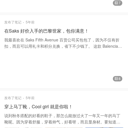
也更别具一格，低调耐看，造型感十足，而且里面有加棉，特别暖
7
和，适合深秋初冬季节，配上一双马丁鞋，整条街最帅的，就是你
了。 謝謝大家的喜歡和支持❤️❤️
发布了笔记
5年前
在Saks 好价入手的巴黎世家，包你满意！
我最喜欢在 Saks Fifth Avenue 百货公司买包包了，因为不仅有折
扣，而且可以用礼卡和积分兑换，省下不少钱了。 这款 Balenciaga
巴黎世家 的包包购买 Saks Fifth Avenue ，当时$1650,打折后再加
税$1050到手，非常划算！全牛皮，设计双B的金属扣和金属链的搭
配,既复古又实用！里面有三隔层，像是风琴包一样哦！巴黎世家不
仅只有机车包，现在这两年推出了不少新产品了。这一款牛皮包包
不仅可以单肩背也可以斜背呢，大家可以看到它多次出现在我的穿
8
戴中。 品牌简介 Balenciaga 巴黎世家 标志性的高级时装屋由克里
斯托瓦尔·巴伦西亚加（CristóbalBalenciaga）于1919年在西班牙成
立，以突破性的雕塑造型和现代工艺闻名。 该品牌现位于巴黎，由
发布了笔记
5年前
创意总监Demna Gvasalia掌管，继续打造精心定制的成衣以及创新
穿上马丁靴，Cool girl 就是你啦！
手袋，鞋子和配饰。 谢谢大家的喜欢和支持。❤️❤️
说到秋冬搭配的好看的鞋子，那怎么能放过火了一年又一年的马丁
靴呢。因为穿着舒服，穿着帅气，好看呀，而且显身材。要知道，