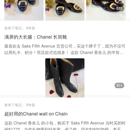
啦。漆皮材质，前面大大的金色扣，复古风十足，无论搭配裙子、
小脚裤都棒极了，鞋底也是真皮的。 ❤️品牌简介 出生于1907年的
7
Roger Vivier先生，自1937年位于巴黎皇家大道开立首家门店，并为
YSL、Dior等老牌时装屋制鞋起，就开始将方扣元素发扬光大。 谢
谢大家的喜欢和支持！❤️❤️
发布了笔记
5年前
满屏的大长腿：Chanel 长筒靴
最喜欢去 Saks Fifth Avenue 百货公司，买这个牌子了，因为不仅可
以用礼卡、积分！而且款式也很多！ 这款 Chanel 香奈儿 的半筒长
靴购买于 Saks Fifth Avenue ，当时原价$1900，打了7折，到手
$1445，全靠我那个好Saler 帮我留着呢！ 里外全皮，小小圆头、经
典棱格子的设计，一脚蹬鞋套脚，方跟大概4、5厘米左右，暴走没
有问题，后跟部有小个双C的Logo. 可以套小脚裤和牛仔裤,非常帅气
有型，每次穿出去都被别人称赞。 谢谢大家的喜欢和支持❤️❤️❤️ 长
9
👢 Chanel 香奈儿
发布了笔记
5年前
超好用的Chanel wall on Chain
这款 Chanel 香奈儿 的小包，购买于 Saks Fifth Avenue 当时买的时
候$1775，当作礼物寄到好友家，省了稅，現在$2650加税，差不多