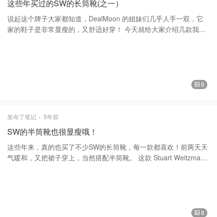
这些年买过的SW的长筒靴(之一）
1952年首次亮相，推出了缝睡袋和羽绒服，偶受到明星博主们的喜
欢而走红。如今，Moncler的向外的设计范围更广,包括男女，儿童
说起这个牌子大家都知道，DealMoon 的姐妹们几乎人手一双，它
的aprés滑雪款式以及鞋子和冬季配饰。 谢谢大家的喜欢和支持。❤️
家的鞋子是非常显瘦的，又舒适好穿！ 今天就给大家介绍几款我入
❤️
手的长筒靴。 第一款： Jocey,Over the Knee boot, 这双过膝靴子购
买于 Saks Off 5th ，原价$795，折后$249，当时只有最后一对啦，
大了半码，心想，反正是靴子大半码也没有关系，价钱这么便宜就
买回来了。这款靴子，平跟的，过了膝盖，后面有绑带可以了绑紧
不怕下滑。中国产的。 Stuart Weitzman Jocey Over-The-Knee
8
Faux Suede Boots on SALE | Saks OFF 5TH $249(到手价) 第二款
Reserve, 是的，他家的经典款，中等跟，好穿又显瘦，西班牙产，
我选择了这双特别的蓝色。原价$695，在 Saks Fifth Avenue 购
发布了笔记
5年前
买，減价$399 reserve过膝靴 第三款：5050,这款超经典，我起码穿
SW的半筒靴也很显瘦哦！
了有八年了。当年买也是很便宜，大概是400多块钱。 5050 过膝靴
第四款：Kneezie, 这款购买 Saks Off 5th ，前面有晒过货的，超容
这些年来，真的也买了不少SW的长筒靴，每一款都喜欢！前两天天
易搭配，可以套穿牛仔裤和窄腿裤都可以。 Stuart Weitzman
气暖和，又把裙子穿上，当然搭配半筒靴。 这款 Stuart Weitzman
Kneezie Suede Tall Boots on SALE | Saks OFF 5TH $249(到手价)
斯图尔特·韦茨曼 的半筒靴购买于 Saks Off 5th , 当时是看上这对鞋
第五款：Lilene boots 这款也是超级好穿，可以套进牛仔裤穿，可以
靴子的颜色，因为我的靴子都是深色的，这一双系灰色中带咖啡色
暴走不累，容易穿脱！见图6 以上是我这几年入手的长筒靴，当然我
颜色很特别，而且容易搭配，我有几双过膝的了，所以又入手了这
还买了些短的，下次再分享，希望对你们有帮助。 谢谢大家的喜欢
一双可以塞牛仔裤和窄腿裤都可以。原价$695，折后$199。价格还
和支持。❤️❤️
是相当不错的。 衣服 Sandro 的毛衣，学院风，V领显得脸小，搭配
8