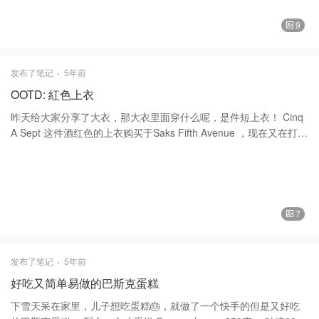
叠加，相当于6.5折 ❤️订单 1: 棉质斜纹布大号储物篮，正面有可爱
的小熊头像设计。 两个手柄。 顶部编织轻质面料，抽绳开合。 内部
9
有塑料涂层。 直径13 1/2英寸高度20 1/2英寸 2:超级可爱的小🐻编
织海草圆筒形篮子。 盖子顶部带有耳形手柄。 还有一些头饰和运动
裤之类的。小女孩嘛总是爱打扮的。 姐妹们啊，冲啊，一起买吧。
发布了笔记
5年前
谢谢大家的喜欢和支持。❤️❤️ 篮子H&M
OOTD: 紅色上衣
昨天给大家分享了大衣，那大衣里面穿什么呢，是件短上衣！ Cinq
A Sept 这件酒红色的上衣购买于Saks Fifth Avenue ，现在又在打折
呢！原价$295,折后$88 七分䄂的娃娃款设计，面料高档帶有光泽！
充滿可爱气息的袖子和荷叶边装饰营造出轻便的款式。既可愛而又
不失女人味。 Yeezy 鞋子购买于Saks Off 5th 当时原价$795，后来
年中打折$$299入手，全羊皮的，非常柔軟，跟也不高，大概5厘米
左右，穿上非常显腿瘦呢！ 而裤子是Uniqlo 优衣库 的，舒服而又百
7
搭，由于上衣比较宽松，而下身搭配一条紧身裤，上松下紧，显得
人高挑。 谢谢大家的支持和喜欢❤️❤️ 上衣Cinq A Sept 裤子Uniqlo
优衣库 鞋子Yeezy 包包Saint Laurent 圣罗兰
发布了笔记
5年前
好吃又简单易做的巴斯克蛋糕
下雪天呆在家里，儿子想吃蛋糕🎂，就做了一个快手的但是又好吃