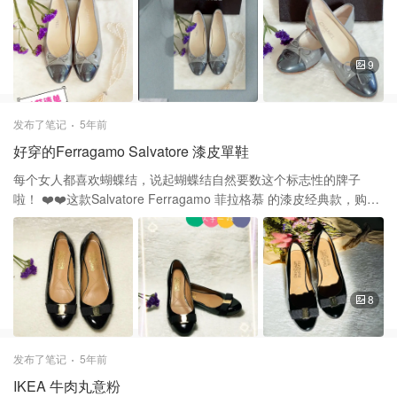
是裙子、牛仔裤都可以！之前我有两双羊皮的芭蕾鞋了，好穿极
了。虽然现在旧啦！但还是一直还有穿。所以这次碰上漆皮的，而
且是灰色,高级的颜色,又入手了这双。 香奈儿每一双精致鞋履都经过
才华横溢的鞋艺师们将制楦、裁剪、缝合等工序分工协作完成,创造
9
永恒经典象征. 谢谢大家的喜欢和支持❤️❤️ 鞋子Chanel 香奈儿
发布了笔记
5年前
好穿的Ferragamo Salvatore 漆皮單鞋
每个女人都喜欢蝴蝶结，说起蝴蝶结自然要数这个标志性的牌子
啦！ ❤️❤️这款Salvatore Ferragamo 菲拉格慕 的漆皮经典款，购买
于Saks Fifth Avenue 百貨公司。圓圓的鞋头处饰有标志性罗缎蝴蝶
结，倍受青睐。 一腳套穿款式，皮革衬里和鞋底衬垫鞋垫，由意大
利制造。无论是搭配裤装或裙装，都非常淑女。这双鞋一穿就是好
多年啦，也不記得当时多少錢入手的！ ❤️❤️品牌简介 意大利设计师
萨尔瓦多·菲拉格慕（Salvatore Ferragamo）于1927年开始在意大
8
利的旅程，他的愿望是打造世界上最漂亮的鞋子。 自成立以来，在
Paul Andrew的创意指导下，该品牌已扩展至包括服装，配饰和美
容，Paul Andrew为品牌带来了极简主义，极简主义和极简主义的美
发布了笔记
5年前
感。 谢谢大家的喜欢和支持！❤️❤️ 鞋子Salvatore Ferragamo 菲拉
IKEA 牛肉丸意粉
格慕 Salvatore Ferragamo Varina Patent Leather Ballet Flats |