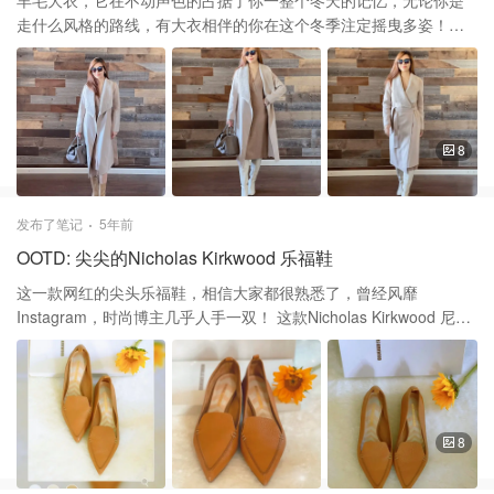
羊毛大衣，它在不动声色的占据了你一整个冬天的记忆，无论你是
走什么风格的路线，有大衣相伴的你在这个冬季注定摇曳多姿！
Mackage 购买于Saks Fifth Avenue ，超大毛领设计为这款双面羊
毛包裹大衣增添了皮革边饰口袋。颜色是浅米色而又有点带着灰，
高级色系。 披肩领的羊毛一体领子，舒服而又暖和，长袖腰部自系
领带、腰部贴袋、不对称裙边设计，可以敞开穿，或者是系上腰带
都可以！原价$990，最近打折到手$646 非常划算，平时这个牌子打
8
折都很少。 这件羊毛羊绒的大衣，上面写着零下5度都可以穿呢！
关于品牌： Eran Elfassy受兄弟的皮革专业知识启发，于1999年在
加拿大蒙特利尔创立了Mackage。 两年后，他们与设计师Elisa
发布了笔记
5年前
Dahan共同创立了一个全面的外套品牌，提供从精致的皮夹克到量
OOTD: 尖尖的Nicholas Kirkwood 乐福鞋
身定制的羊毛大衣和羽绒大衣等各种产品。 该品牌的高性能装备设
计既舒适又温暖，还可以在冰冻温度下保暖！ 谢谢大家的喜欢和支
这一款网红的尖头乐福鞋，相信大家都很熟悉了，曾经风靡
持❤️❤️ 大衣Mackage 裙子Club Monaco 摩纳哥会馆 鞋子Zara 包包
Instagram，时尚博主几乎人手一双！ 这款Nicholas Kirkwood 尼可
Hermes 爱马仕
拉斯·科克伍德 的尖头鞋购买于Saks Fifth Avenue 百貨公司，当时
买$400减100的活动买的，到手$400左右，挑了经典百搭的颜色，
其他的款有打折，但是经典色就比较少打折了。 品牌介绍 尼古拉斯·
柯克伍德（Nicholas Kirkwood）是这一代全球知名的鞋履设计师之
一。 他毕业后感觉到非凡品质的个性鞋市场的空白，于2005年推出
8
了他的同名品牌。此后，他继续赢得了赞誉。 英国时尚大奖，鞋类
新闻以及BFC / Vogue基金会奖。 被誉为“鞋履界的米开朗琪罗”的