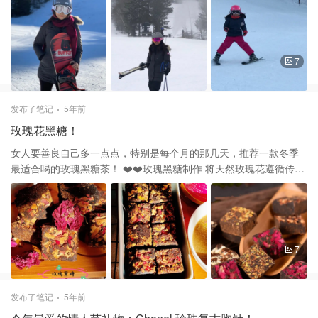
英格兰最大的滑雪场景之一，吸引着大批的滑雪者。其155条小径包
括 比任何其他山更专业的地形有60条小径和16条空地，但中级和初
级滑雪者有很多可供选择，分别有53和43条小径。它的大小允许
Killington提供各种各样的滑雪风格，以及穿过树林的老式狭窄小
7
径，宽阔的巡航小径，滑雪板和自由滑雪者的选择也各不相同，有
六个地形公园，包括The Stash，这是一个拥有50多个特色的全天然
公园。 滑雪真的要注意安全，头盔、眼镜不能少。 谢谢大家的喜欢
发布了笔记
5年前
和支持❤️❤️
玫瑰花黑糖！
女人要善良自己多一点点，特别是每个月的那几天，推荐一款冬季
最适合喝的玫瑰黑糖茶！ ❤️❤️玫瑰黑糖制作 将天然玫瑰花遵循传统
工艺精炼后溶入黑糖中，浓缩成大块的糖砖，然后以手工切成小
块，黑糖的加入同时让酸苦的四物变得味道更顺口，同时散发出玫
瑰的清香和中药的微微甘甜…就变成可口无比的玫瑰黑糖。 ❤️❤️食
用方法 可冲泡、可直接取食。取1块放置杯中加入100cc左右开水冲
泡溶解即可。浓度及甜度随个人喜好自行调整。 ❤️❤️功效 滋阴补
7
血、清血、消脂、清肠、调理女性经络。 这款亚米网有卖呢！谢谢
大家的支持和喜欢❤️🧧
发布了笔记
5年前