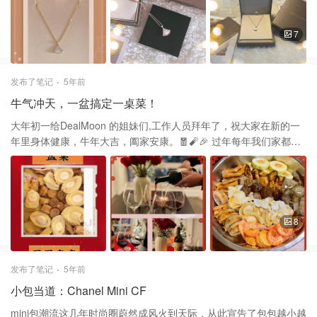
Pearl & Diamond Pendant Necklace | SaksFifthAvenue 这条扇子
项链是Bvlgari 宝格丽 珠宝首饰的DIVAS' DREAM系列之一！ 项链从
女性的优雅气质和永恒之城的迷人气息中汲取灵感，以独树一帜的
7
罗马精神向最迷人的女性致敬。 极具女性气质、精美雅致，呈现卡
拉卡拉大浴场大理石的华美和扇形马赛克的迷人曲线，体现意大利
美学的真正精髓。 谢谢大家的喜欢和支持。❤️❤️ 项链Bvlgari 宝格
发布了笔记
5年前
丽
牛气冲天，一盆搞定一桌菜！
大年初一给DealMoon 的姐妹们,工作人员拜年了，祝大家在新的一
年里身体健康，牛年大吉，阖家安康。🧧🧨🎉 过年每年我们家都是
吃盆菜，以前是妈妈、婆婆做，今年了我就在酒楼订餐啦！吃完盆
菜，让大家平平安安，大年大吉。这个盆菜有三层： 第一层有鲍
鱼、海参、虾、花胶、带子、鸡、鹅掌，蠔蚝、发菜！ 第二层有节
瓜、酿冬瓜、莲藕、猪皮、豆腐、香菇 第三层萝卜蔬菜 盆菜，这种
源于元朗围村的传统菜式，一盆菜里可荟萃有百菜百味，盆菜实质
8
烹饪方法十分考究，分别要经过煎、炸、烧、煮、焖、卤后，再层
层装盆而成，内里更有乾坤，由鸡、鸭、鱼、蚝、腐竹、萝卜、香
菇、猪肉等十几种原料组成。盆菜吃法大家手持筷子，在盆中不停
发布了笔记
5年前
地翻找，越是在盆深处的菜，味道越鲜美。传统的盆菜以木盆装
小包当道：Chanel Mini CF
载，现时多数改用不锈钢盆。 最后希望大家在新的一年里，平平安
安。❤️❤️
mini包潮流这几年时尚圈蔚然成风火到天际，从此宣告了包包越小越