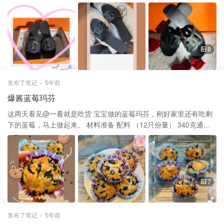
鞋，饰有“Chaine d'Ancre”图案。 打造悠闲风格。意大利制造。雖
然是塑料照的但是它的價格卻很貴$390 这款鞋跟不高，大概只有差
不多两厘米左右， 非常柔软，不打脚，去沙滩、下雨天都不怕水，
而且走路几个小时都没有问题。 总的来说这对鞋在配货中还是值得
买的，毕竟这么多爱马仕的鞋子这么多，这是其最便宜的，其实也
8
很好穿。 谢谢大家的喜欢和支持。❤️❤️ 谢谢大家的喜欢和支持❤️❤️
发布了笔记
5年前
爆酱蓝莓玛芬
这两天看见@一看就是吃货 宝宝做的蓝莓玛芬，刚好家里还有吃剩
下的蓝莓，马上做起来。 材料准备 配料 （12只份量） 340克通用
面粉（2 1/3杯； ） 145克糖（3/4杯; ） 2茶匙（8克）发酵粉 3/4茶
匙（3克）钻石水晶洁食盐； 对于食用盐，使用一半的体积或相同的
重量 1/4茶匙小苏打 170克无盐黄油（1 1/2条）切成1/2英寸的立方
体 115克牛奶，任意百分比（1/2杯；） 2个大鸡蛋， 2茶匙（9毫
升）香草精（可选） 340克新鲜蓝莓（2杯； 340克） 55克糖粉
7
（1/3杯）（可选） 具体做法可以参考我的文章！ 新鲜做出来的很
好，吃酸酸甜甜的一口咬下去，真的是爆酱！ 谢谢大家的喜欢和支
持。❤️❤️
发布了笔记
5年前