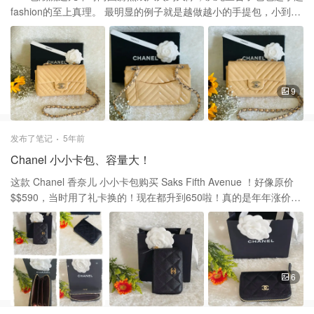
fashion的至上真理。 最明显的例子就是越做越小的手提包，小到可
能只适合你的手机和口红，甚至仅仅只能放下AirPods。 这款
Chanel 香奈儿 的Mini CF 杏色漆皮包包购买于 Saks Fifth Avenue
，这款包包，真心不好买的，当年我买了一个黑色的，背了很久、
耐用，一直想要一个浅色的小包包，作为夏天用，也等了好久。终
于有一天我的Saler 告诉我来了一个新色的漆皮，马上叫他帮我留
9
下。当时原价3100加税，当礼物寄到朋友家免税了。现在价格升到
$3900加税啦！ 谢谢大家的喜欢和支持！新年快乐哦！❤️❤️🎊🧧🍾️
发布了笔记
5年前
Chanel 小小卡包、容量大！
这款 Chanel 香奈儿 小小卡包购买 Saks Fifth Avenue ！好像原价
$$590，当时用了礼卡换的！现在都升到650啦！真的是年年涨价。
这一款也是比较难买的，但是有个相熟的Saler的真好。一有货，他
马上通知你帮你留着呢！ 这款是荔枝皮牛皮质，耐用耐磨。拉链设
计，打开里面有三隔，通常第一隔放几张常用的卡，第二隔放纸
币、第三隔放些硬币等，完全不仅仅是是个卡包，简直是个小钱
包！非常实用！特别现在小包当道，大钱包放不下，这个小小的卡
6
包了就派上用场啦！ 真心推荐这一款！一包两用，既可以当卡包，
又可以当钱包，真的不错。现在Chanel 的钱包最便宜都差不多要