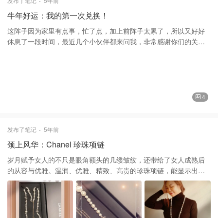
发布了笔记
5年前
来看到这个副线打折，虽然码数是大了一个码，但是心想价钱还可
牛年好运：我的第一次兑换！
以就拿下了。 全身都暗色，搭配了购买于Saks Fifth Avenue 的
Burberry 巴宝莉 的围巾，点缀一下，提亮了脸色！ 谢谢大家的喜欢
这阵子因为家里有点事，忙了点，加上前阵子太累了，所以又好好
和支持❤️❤️ 大衣Max Mara 麦丝玛拉 上衣Cinq A Sept 鞋子Yeezy
休息了一段时间，最近几个小伙伴都来问我，非常感谢你们的关
围巾Burberry 巴宝莉
心，我也想你们啦，所以又冒泡上来，继续和大家分享好物。 一直
以来都不知道金币，原来可以兑换东西，看见小伙伴们兑换了，刚
好碰见有需要的，而且名额又多，马上设闹钟，终于换了亚米网的
礼卡，又可以买吃的了。
4
发布了笔记
5年前
颈上风华：Chanel 珍珠项链
岁月赋予女人的不只是眼角额头的几缕皱纹，还带给了女人成熟后
的从容与优雅。温润、优雅、精致、高贵的珍珠项链，能显示出你
典雅、华贵的风度，将女人优雅的气质,展现无遗的同时更能增加奢
华感。 这款Chanel 香奈儿 的珍珠項鍊，由3个水晶镶嵌的双c和大
小不一的珍珠构成！简单却又经典，彰显优雅知性气质！ 有两种戴
法： 1: 单层经典珍珠项链，低调中却不失优雅之美，完美的衬托出