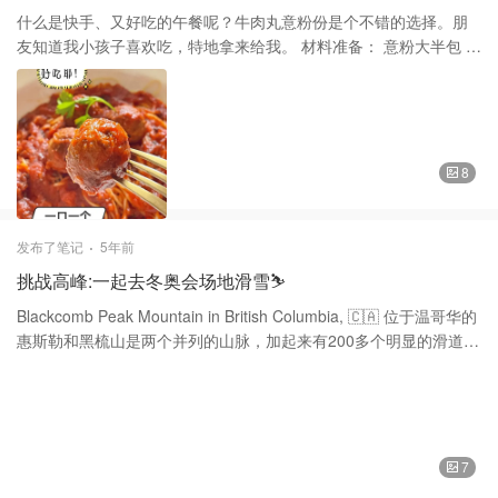
SaksFifthAvenue
什么是快手、又好吃的午餐呢？牛肉丸意粉份是个不错的选择。朋
友知道我小孩子喜欢吃，特地拿来给我。 材料准备： 意粉大半包 牛
肉丸若干 意粉番茄酱少许 蒜头2枚 牛油少许 做法 1: 放锅热水，把
意粉煮开捞起备用。 2: 蒜头拍碎成料，加入牛油放在平底锅和蒜头
爆炒。 3: 加入牛肉丸转小火慢煎，煎至金黄色转自另一面。 4: 煎好
牛肉丸之后，倒入意粉酱。搅拌均匀。 5: 把意粉装在盘子底部，加
上牛肉丸和酱料即可。 快手又简单的牛肉丸意粉，好吃又美味。家
8
里上网课时最适合做给小孩子的午餐了。 谢谢大家的喜欢和支持。
❤️❤️这几天刷屏了，终于打卡完，谢谢大家的点赞，祝大家周末愉
快。😘😘
发布了笔记
5年前
挑战高峰:一起去冬奥会场地滑雪⛷️
Blackcomb Peak Mountain in British Columbia, 🇨🇦 位于温哥华的
惠斯勒和黑梳山是两个并列的山脉，加起来有200多个明显的滑道，
8,171英亩的地形，16个高山碗，三个冰川，平均每年平均积雪超过
1,164厘米（458英寸）。 惠斯勒黑梳山（Whistler Blackcomb）是
一个四季皆宜的世界级度假胜地，是北美最长的滑雪和骑行季节之
一，并在春季，夏季和秋季提供可升降的山地自行车和高山徒步旅
行。这里是冬奥会的举办地点！喜欢滑雪的小伙伴不可放弃的地方
7
哦！ 这是前年的时候，和朋友们一起去滑雪后拍照下来的。当时小