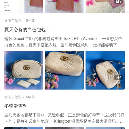
饰等等！ 🌟🌟🚛运输物流： Zulily上的产品直接来自供应商，因此
9
Zulily的运输时间通常为12天。但是Zulily有一些产品发货速度更快：
1-3天，这些产品在网站上会带有橙色飞船图标。如果亲在周五或周
六下订单，则在太平洋时间周日晚上11:59之前下达的后续订单将免
发布了笔记
5年前
费送货。 运费一般$5.99起，不免邮，不过物品价格已經夠低，运費
夏天必备的白色包包！
还是值得的。下了一单后，当天12:00之前还可以任意下单，不收邮
費用啦！ 🌟🌟购买操作 首先可以在网站或者下载app，登记注册了
这款 Gucci 古驰 的相机包购买于 Saks Fifth Avenue ，一直想买个
会员，才能够看到产品和购买产品。 首页归类整理清晰，有些特別
白色的包包，夏天来搭配衣服，当时看到这款时，觉得能够装下夏
的牌子、有ending soon 等，容易操作！ 购物体驗：🌟🌟🌟 我是星
天出门的东西，而且复古金扣，很喜欢，而且能够用了礼卡，这样
期四下的单，发货超快，星期一就收到了。 我这次购买的是一个
就买了回来啦！ 这款相机包，白色单肩包，采用皮革面料绗缝设
Kate Spade的手拿包，想不到居然在这里都可以买到这个牌子，看
计。马衔索和皮革肩带，正面徽标牌，背面绗缝徽标。主隔层拉链
到这个樱花粉的，简直是颜值太高了，颜色粉嫩粉嫩的好喜欢。而
开合，附有皮革拉袢，黄褐色仿麂皮绒内里，内附贴袋和徽标皮
且实用性非常高，可以装下我的iPhone 12和一个小卡包，钥匙包、
牌。复古金色五金。尺寸约为：长 24cm x 高 15cm x 宽 7.5cm。
6
还有一些零碎的东西，最适合出外遛狗或买点的东西。 Kate Spade
这款挺能装东西的，又不重，是夏天必备的单品！ 谢谢大家的支持
New York Black Nadine Leather Bi-fold Card Holder | Best Price
和喜欢❤️❤️这阵子打卡了好多，又要休息一段时间了。但还是会抽
and Reviews | Zulily 总的来说这个平台还是非常棒的，日常生活中
点时间上来给大家点赞的。
发布了笔记
5年前
的服饰，到家具用品、应有尽有。会继续在这个网站购买。再次感
冬季滑雪⛷️
谢君君的pick 啦！
这几天各地都是下雪❄️，又逢冬假，正是滑雪的好季节！这次我们打
卡的，是每年必来的地方。 Killington 滑雪场是美东最大滑雪场，滑
雪爱好者一定不能错过！ Killington拥有佛蒙特州最滑雪的地形和新