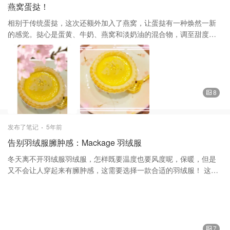
燕窝蛋挞！
相别于传统蛋挞，这次还额外加入了燕窝，让蛋挞有一种焕然一新
的感觉。挞心是蛋黄、牛奶、燕窝和淡奶油的混合物，调至甜度适
中，烤出后形成奶香四溢的燕窝布丁层。 清润的燕窝被蛋奶液形成
的布丁温柔地裹住，口感香甜嫩滑，入口即化。 原料： 鸡蛋黄4个
牛奶克140 淡奶油200克 蛋挞皮若干 白砂糖 60克 炼奶少许 做法：
燕窝洗净后用炖盅炖好捞出备用。 1: 取牛奶加适量白砂糖加热至融
化，冷却备用 2: 分离蛋清蛋黄，只取蛋黄 3: 淡奶油和蛋黄一起搅拌
8
均匀 4: 与练奶、牛奶混合（可过筛，使蛋挞液细腻无气泡） 5: 在蛋
挞皮底部戳几个小洞 6: 先在底部放入适量燕窝， 7: 蛋挞液倒入蛋挞
皮七八分满即可 8: 预热后，上下180度，20分钟即可出炉 9: 燕窝蛋
发布了笔记
5年前
挞完成，可将即食燕窝放于蛋挞上。 谢谢大家的支持和喜爱！❤️❤️
告别羽绒服臃肿感：Mackage 羽绒服
冬天离不开羽绒服羽绒服，怎样既要温度也要风度呢，保暖，但是
又不会让人穿起来有臃肿感，这需要选择一款合适的羽绒服！ 这款
Mackage 的羽绒服，来自于加拿大的一个牌子，90%的鹅绒，知道
鹅绒比鸭毛更要保暖，非常轻盈，没有一根毛梗。而且设计非常的
修身，把女性的优点全部表现出来，加上大大的狐狸毛嵌在帽子
上。真皮的拉链包边，一件羽绒服，满满的设计、细节感。穿上去
既修身女人味又贵气十足。 裤子Aritzia 上次晒过货的，羊毛羊绒料
7