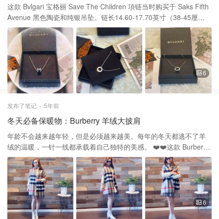
这款 Bvlgari 宝格丽 Save The Children 項链当时购买于 Saks Fifth
Avenue 黑色陶瓷和纯银吊坠。链长14.60-17.70英寸（38-45厘
米）。每一枚销售所得中的将捐献给“救助儿童会”。 当时宝格丽意
识到教育的力量越来越重要，因此自2009年以来便与“拯救儿童”组
织合作。宝格丽利用“拯救儿童”珠宝系列的收益来资助非营利组织的
活动，“珠宝”系列是定制设计的珠宝，灵感来自标志性的B.zero1
线。 当时想既可以做慈善又买到了心头的爱的东西，一举两得呢！
6
我的这一款慈善项链是前几年买的啦，现在网上已经没有卖，但是
有这系列的类似款。 BVLGARI B.zero1 18K Rose Gold & Black
Ceramic Necklace | SaksFifthAvenue 謝謝大家的支持和喜歡❤️❤️!
发布了笔记
5年前
冬天必备保暖物：Burberry 羊绒大披肩
年龄不会越来越年轻，但是必须越来越美。每年的冬天都逃不了羊
绒的温暖，一针一线都承载着自己独特的美感。 ❤️❤️这款 Burberry
巴宝莉 的双面羊绒大披肩巾，购买于 Saks Fifth Avenue ，外层招
牌格纹内层黑色有2个口袋。100%羊绒，超柔软而厚实保暖！ ❤️❤️
品牌简介： 该品牌由21岁的Thomas Burberry于1856年创立，最初
的使命是时尚地抵御英国天气的侵扰-Burberry的标志性风衣诞生
了。 在1920年代，其著名的格纹图案被用作大衣的衬里。 现在，这
6
个传统品牌提供手袋，美容和儿童成衣，在创意总监Riccardo Tisci