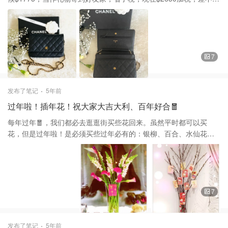
升了1000，早买早赚到！ 这款是荔枝皮，耐磨耐用，里面有夹层，
（见图6）可以放大张紙币哦！可以放8张卡、手机、唇膏！挺好使
用的！出去的时候装上这些重要东西，在拿个购物袋！不怕弄丢。
背后还有一小格可以放些小卡之类的。 有几种用法：1: 可以单链斜
背。2:可以把链子要1圈双肩背穿，搭配裙装、裤装都可。（见图4
7
）3: 可以把链子绕2圈，留下一节套手里当手拿包用。（见图5） 总
之我非常喜欢这一款，平时出街或者出去旅游都会带上这一个小
包。 谢谢大家的喜欢和支持。❤️❤️❤️
发布了笔记
5年前
过年啦！插年花！祝大家大吉大利、百年好合🧧
每年过年🧧，我们都必去逛逛街买些花回来。虽然平时都可以买
花，但是过年啦！是必须买些过年必有的：银柳、百合、水仙花
等，然后小朋友负责裝饰、剪好红包贴上起，寓意大吉大利、百年
好合花開富貴！ 银柳。🧧 银柳是过年首选之花。只需要为银柳枝条
浇足水之后， 然后放遮阴处十到二十天左右，就可以看见银柳 出现
生根发叶的情况。 银柳的花语：自由、无拘无束、生命的光辉。 银
柳的花芽是白色的。 水仙花🧧 水仙性喜温暖、湿润、排水良好。在
7
中国已有一千多年栽培历史，为传统观赏花卉，是中国十大名花之
十。 水仙花的花语是敬意、美好时光、欣欣向荣，过年时在客厅桌
子上放在水仙花，让来拜年的人自然感觉得到你对这份情谊的尊
发布了笔记
5年前