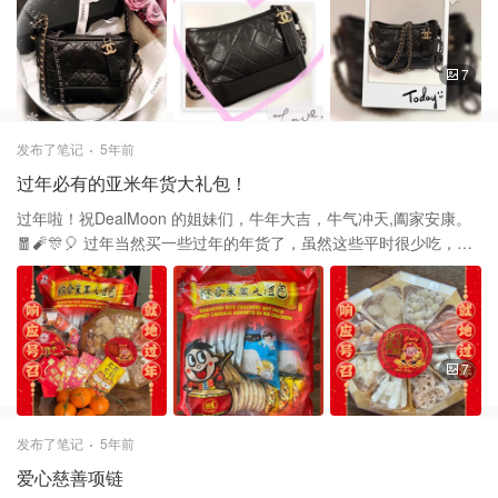
色、纯黑、蓝黑拼色和米黑拼色，都是Gabrielle很经典的颜色。米
色、白色和深蓝本身也是很耐看的颜色，和黑色拼色，完全不用考
虑过时的问题。 我的这款 Chanel 香奈儿 的流浪包购买于 Saks
7
Fifth Avenue ，当时原价$3100，现在是$4100! 我的这款是小号，
大小很适合身材娇小的亚洲女孩儿，背在身上大小合适，会有一点
可爱的感觉，比起正常size，更加适合年轻的女孩儿。小号的容量也
发布了笔记
5年前
不错，女孩儿日常出门需要的小东西都能装下。 Gabrielle的背法还
过年必有的亚米年货大礼包！
有很多很多，网上有人甚至总结了三十多种，大家也可以去探索一
下到底还有些什么背法，再玩出一些新花样来吧。 谢谢大家的支持
过年啦！祝DealMoon 的姐妹们，牛年大吉，牛气冲天,阖家安康。
和喜欢❤️❤️
🧧🧨🎊🎈 过年当然买一些过年的年货了，虽然这些平时很少吃，但
是过年还是必须要有的。 1: 旺旺大礼包。购买于亚米网，每包$8.9
里面有很多 不同的米果。 2: 糖果礼盒，虽然甜了点，但是拿个好㝢
头！里面有糖冬瓜、糖橘子、糖莲藕、糖莲子等等。 3: 应子礼盒，
喜欢吃梅子的，这个全都是没有核的嘉应子。 4: 年桔、大吉大利🧧
5: 有雪花酥、和芝麻糖！多种口味，任君选择。 最后祝大家在新的
7
一年里一切顺利，身体健康。🧧🎈🧨❤️🎊
发布了笔记
5年前
爱心慈善项链