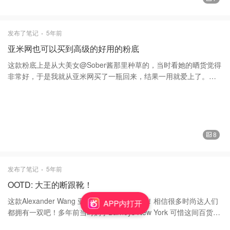
子，高腰設計，简单却非常保暖，这几天气只有30度左右，这一身
真的非常保暖足够，现在这裤子正在打折呢！ 谢谢大家的喜欢和支
持❤️❤️ 羽絨服Mackage 裤子Aritzia 包包Gucci 古驰 靴子Stuart
发布了笔记
5年前
Weitzman 斯图尔特·韦茨曼
亚米网也可以买到高级的好用的粉底
这款粉底上是从大美女@Sober酱那里种草的，当时看她的晒货觉得
非常好，于是我就从亚米网买了一瓶回来，结果一用就爱上了。
Kanebo 佳丽宝 CENTURY—— TWANY史上最顶级再生保养护肤系
列，绝对的贵妇顶级，CENTURY会令你非常惊艳。 ❤️ 成份 新增亲
水性氨基酸，可使粉底与美容成分很好地渗透入肌肤，使肌肤在化
妆的同时得到更好地养护。可以得到梦寐以求的质感，透明感和弹
性。采用埃及睡莲香氛，象征着每天的再生。 ❤️价格也比较高，而
8
实际效果是对得起如此高价的。能感觉到更饱满，更柔嫩。几乎人
人都说它对得起$250的售价~ ❤️❤️感受也是如此，皮肤擦完细腻、
柔软、对得起这个售价~越是带在皮肤的时间久，就越贴合，10+小
发布了笔记
5年前
时都完全不会浮粉和脱妆。搭配CPB的隔离，绝对就是打造无暇美
OOTD: 大王的断跟靴！
肌！ ❤️❤️用量很省，最特别的是它的养肤功能～卸妆之后会发现脸
非常的光亮～！不含紫外线吸收剂。质地和乳液一样的粉底，非常
这款Alexander Wang 亚历山大·王 的断根靴！相信很多时尚达人们
APP内打开
适合干燥的秋冬。 总之…这个粉底！滋润光感好到爆,搭配蜜粉定妝
都拥有一双吧！多年前当时购于Barneys New York 可惜这间百货公
就能搞定，挑不出任何缺点~我从亚米买，日本直邮过来的。 谢谢大
司现在已经关闭了！ 这款是一脚蹬进去的，非常方便，玫瑰金羊