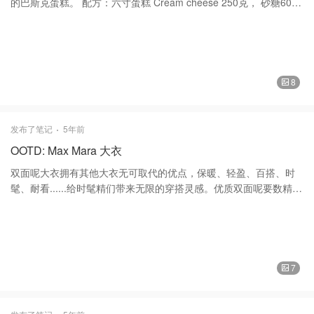
的巴斯克蛋糕。 配方：六寸蛋糕 Cream cheese 250克， 砂糖60
克， 鸡蛋两个 蛋奶油120克 蛋糕粉10克 香草精几滴 做法： 1:
Cream chess 隔水融化后加糖搅拌均匀 2: 加蛋黄拌匀 3: 两个鸡
蛋，搅匀,分次加入 4: 淡奶油拌匀，筛入低筋面粉，加入香草精 5:
在模具中铺好油纸，倒入搅拌均匀的面糊。 6: 烤20分钟，400度。
简单又好吃的蛋糕，在下雪天冲杯热奶茶是最好的下午茶了。 谢谢
8
大家的喜欢和支持。❤️❤️
发布了笔记
5年前
OOTD: Max Mara 大衣
双面呢大衣拥有其他大衣无可取代的优点，保暖、轻盈、百搭、时
髦、耐看......给时髦精们带来无限的穿搭灵感。优质双面呢要数精仿
羊毛、全羊绒或是羊绒皮草的款了，加上版型的优秀，整体呈现时
尚大气，手感细腻，顺滑质地紧密挺括而有弹性，其实打破秋冬的
沉闷很简单，一件双面呢大衣即可，任意搭配一条宽腿裤或小黑
裤，干淨利落。 这款Max Mara 麦丝玛拉 的副线品牌羊毛羊绒大衣
购买于Saks Fifth Avenue ，成份羊毛、羊绒和丝！使这件羊绒大衣
7
手感非常好，柔软很有筋骨。西装领的设计，可以敞开穿可加上腰
带的。去年Saks Fifth Avenue 年中大促原价$1250，折后$420！因
为我之前有一件是主线驼色的，很喜欢这个牌子的料子和版型，后