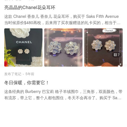
重，给人一种很舒服的感觉。 过年啦，把花插上，带给大家美好的
亮晶晶的Chanel花朵耳环
祝福，祝大家新年快乐，幸福美满。❤️❤️
这款 Chanel 香奈儿 香奈儿 花朵耳环，购买于 Saks Fifth Avenue
当时候原价$480再稅，后来用了买衣服赠送的礼卡买的，相当于不
用在花钱啦，特别划算啦！材料是合金和水晶材质，花朵设计、正
中间有个小C.简简单单却大气！特别是在阳光下，闪闪发光，彰显
你的个性和气质！ 香奈儿耳钉带给女人的是一份精致和小女人的气
质，其真谛在于能够与周围的环境、个人的气质、脸型、发型、着
装等结合为一体，而达到最美好的饰美效果。所以香奈儿耳钉价格
7
已不在是重点，重点是哪款耳钉更能彰显你的独特气质和魅力 谢谢
大家的喜欢和支持❤️❤️
发布了笔记
5年前
冬日保暖，你需要它！
这条经典的 Burberry 巴宝莉 格子羊绒围巾，三角形，双面颜色，带
有流苏，带上它，整个人都包围住，冬天不会再冷了。购买于 Saks
Fifth Avenue 原价590，后来打折395，我喜欢这种三角形方巾的，
非常好造型。 Burberry Reversible Giant Check To Solid
Cashmere Scarf | SaksFifthAvenue 搭配Vince 的机车外套，日常
低调，有光泽，日常好穿好搭配，不会过于夸张，比常见机车夹克