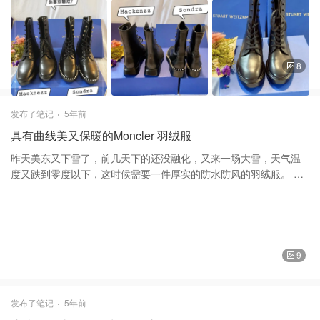
马丁靴其实不管怎么搭配，搭配的稍微合理一些，就可以显示出很
好的搭配效果的，渐渐的你会发现，它就跟小白鞋一样也是百搭
的！ 这款 Stuart Weitzman 斯图尔特·韦茨曼 的Mcknezz 马丁靴、
轻盈、皮质好，穿上去暴走无障碍！原价$650，当时$350入手的。
毛毛马丁靴 而另外一款珍珠之前哂过货的啦！去年到处断货，好多
8
博主也晒过货的！原价$650，当时$420到手。 珍珠马丁靴 谢谢大
家的喜欢和支持！❤️❤️
发布了笔记
5年前
具有曲线美又保暖的Moncler 羽绒服
昨天美东又下雪了，前几天下的还没融化，又来一场大雪，天气温
度又跌到零度以下，这时候需要一件厚实的防水防风的羽绒服。 这
款 Moncler 盟可睐 的羽绒服购买于 Saks Fifth Avenue ，厚实的防
风防水面料大大的真毛领子又暖和，显得脸又小，最喜欢的还是它
的设计，收腰，下摆有点像弧形裙子一样，长过了膝盖一点也不怕
冷。就算下雪，躺在雪地里，也不会湿。原价$2190，当时买的時候
送礼卡$500！后来拿了这个礼卡去买了个卡包。价格还是不错的。
9
拥有一件厚实暖和的羽绒服，在美东地区是必须的。 Moncler
Hermifur Fox Fur-Trim Quilted Down Parka | SaksFifthAvenue 品
牌简介 这个的外套品牌以法国格勒诺布尔附近美丽的阿尔卑斯山小
发布了笔记
5年前
镇莫内斯泰勒德克莱蒙（Monestier-de-Clermont）的名字命名，于