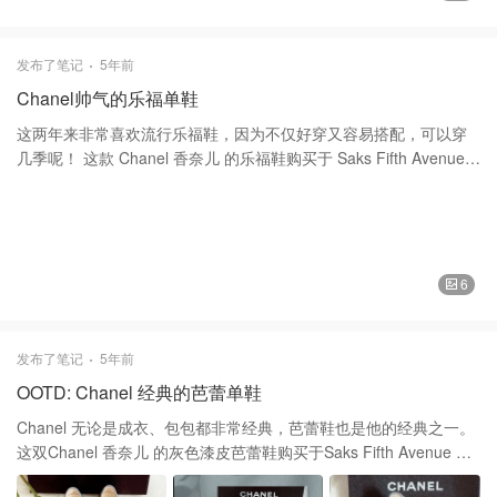
裙子和长筒靴显得青春而又有活力。 谢谢大家的喜欢和支持。❤️❤️
衣服 Sandro 裙子 Uniqlo 优衣库 靴子 Stuart Weitzman 斯图尔特·
韦茨曼
发布了笔记
5年前
Chanel帅气的乐福单鞋
这两年来非常喜欢流行乐福鞋，因为不仅好穿又容易搭配，可以穿
几季呢！ 这款 Chanel 香奈儿 的乐福鞋购买于 Saks Fifth Avenue
，那时候我有一个相熟的Saler,每次他一有什么活动第一时间就会通
知我，那次他发给我一些鞋子打折的图片，我一眼相中了这一款马
上拿下！原价$950折后$720！价格相當不錯，认识一个好的Saler
的真的非常作用了。 Chanel 香奈儿 每一双精致鞋履都经过才华横
溢的鞋艺师们将制楦、裁剪、缝合等工序分工协作完成,创造永恒经
6
典象征, 这双 Chanel 香奈儿 的乐福鞋，里外都是真皮的，连鞋底也
是！鞋子前面，是它经典的格子纹设计，加上双c扣帅气又时尚。而
且穿着舒服可以走远门。 谢谢大家的喜欢和支持❤️❤️
发布了笔记
5年前
OOTD: Chanel 经典的芭蕾单鞋
Chanel 无论是成衣、包包都非常经典，芭蕾鞋也是他的经典之一。
这双Chanel 香奈儿 的灰色漆皮芭蕾鞋购买于Saks Fifth Avenue ，
前几年入手的这一款经典的芭蕾鞋好穿，搭配衣服非常淑女，无论