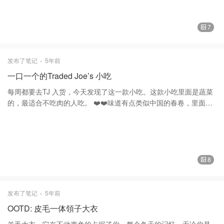
YSL徽章、可拆卸腕带，顶部拉链、五金配件，全衬里 9.5英寸宽X
6.5英寸高X 0.5英寸，由意大利制造。 ❤️❤️品牌 Yves Saint
Laurent创立于1961年，其开创性风格已成为标志性的文化和艺术参
7
照，其创始人女装设计师Yves Saint Laurent赢得了20世纪最重要的
设计师之一的声誉。 作为Kering集团的一部分，品牌秉承绝对的现
代性和时尚权威。后来在Anthony Vaccarello的创意指导下，提供种
发布了笔记
5年前
类繁多的男女成衣，皮革制品，鞋，珠宝和眼镜。 它也是香水和化
一口一个的Traded Joe’s 小吃
妆品的主要力量。 Saint Laurent Medium Monogram Matelassé
Leather Wristlet | SaksFifthAvenue $695(到手价) 谢谢大家的喜欢
每周都要去TJ 入货，今天发现了这一款小吃。这款小吃里面是蔬菜
和支持❤️❤️ 手包Saint Laurent 圣罗兰
的，最适合不吃肉的人吃。 ❤️❤️味道有点类似中国的春卷，里面是
蔬菜有红萝卜，马铃薯等吃起来外脆内软真是一口一个吃的停不了
口，我一个人都可以了一盒。 ❤️❤️这年代真的是靠外表吃饭了，连
这个小小的蔬菜卷也做得那么可爱。超萌的一个个像个小葫芦，萌
萌的。 ❤️❤️价格还是和理的，$3钱一盒，里面有12个。 ❤️❤️把它放
入空气炸锅375度8分钟即可。 下午的时候，冲一杯红茶、来一份蔬
8
菜小点，日子简单又快乐。 谢谢大家的喜欢和支持。❤️❤️ 炸锅
Macy's 梅西百货
发布了笔记
5年前
OOTD: 皮毛一体領子大衣