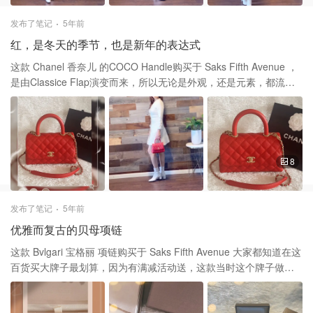
的领导下，该品牌继续发展并创造了永恒的经典单品。 謝謝大家的
喜歡和支持❤️❤️ Burberry Reversible Giant Check To Solid
发布了笔记
5年前
Cashmere Scarf | SaksFifthAvenue
红，是冬天的季节，也是新年的表达式
这款 Chanel 香奈儿 的COCO Handle购买于 Saks Fifth Avenue ，
是由Classice Flap演变而来，所以无论是外观，还是元素，都流露
出小香经典气息，让人最爱的地方就是手柄了！ 最早在小香2016秋
冬系列诞生的coco handle系列，比起经典口盖包它多了个手提，就
变成职业的风格，得到许多女性欢迎，此后每年都会推出新的色
彩，到了今年春夏系列，还推出了色彩鲜艳的迷你版，时尚又可爱
的小香包，一时被时尚妹子们疯抢。 这款Chanel 香奈儿 的Coco
8
handle一共有三个尺寸，Mini.小号适合春夏季，中号适合秋冬季，
不过相比下小size的是最受欢迎的，一年四季搭配都没问题，还有选
择尺寸的同时，也应该结合自己身高考滤的。 我的这款一个是mini
发布了笔记
5年前
的，可以斜背、手提两用。 谢谢大家的喜欢和支持。❤️❤️
优雅而复古的贝母项链
这款 Bvlgari 宝格丽 项链购买于 Saks Fifth Avenue 大家都知道在这
百货买大牌子最划算，因为有满减活动送，这款当时这个牌子做活
动买2000满300买的。18K玫瑰金材质，镶嵌珍珠母贝和钻石，现在
网上有卖哦！ BVLGARI Divas' Dream 18K Rose Gold, Mother-Of-