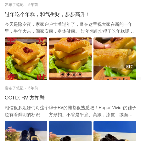
1000了。这一款几百块钱还是相当划算的。 最近参加活动，刷屏
发布了笔记
5年前
啦！谢谢大家的喜欢和支持！❤️❤️
过年吃个年糕，和气生财，步步高升！
今天是除夕夜，家家户户忙着过年了，🧧在这里祝大家在新的一年
里，牛年大吉，阖家安康，身体健康。 过年怎能少得了吃年糕呢，
吃块年糕，步步高升。 材料准备（8寸） 一盒年糕粉（购买于舅舅
家。） 2个鸡蛋 4茶匙牛油 1杯牛奶 红枣1粒 作法如下： 1: 预热炉
到350度 2:把牛油加热融化后倒入大碗中。 3:把年糕粉倒入一个碗
里加入牛奶，搅拌均匀。 4:把融化的牛油和鸡蛋倒入搅拌好的面糊
继续搅拌均匀。 5:在盘子中，剪好并铺上油纸，倒入搅拌好的面
7
糊！二 6: 放入烤箱350度，45分钟即可！ 极力推荐这一款年糕粉非
常好吃，带有清香的椰汁味道。又不是太甜，柔软而又有嚼头。连
一向不吃年糕的家属都吃了两块，称赞好吃。 谢谢大家的喜欢和支
发布了笔记
5年前
持。❤️❤️
OOTD: RV 方扣鞋
相信很多姐妹们对这个牌子RV的鞋都很熟悉吧！Roger Vivier的鞋子
也有着鲜明的标识——方形扣。不管是平底、高跟，漆皮、绒面
革，在RV的鞋子上总能看到各种不同材质的方扣设计。 ❤️这对
ReVive RéVive 的黑色漆皮金扣的单鞋购买于 Saks Fifth Avenue 当
时好像是原价买的！$680，用了礼卡和积分，也不记得多少钱入手