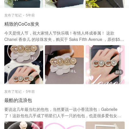
发布了笔记
5年前
精致的CoCo发夹
今天是情人节，祝大家情人节快乐哦！有情人终成眷属！ 这款
Chanel 香奈儿 的珍珠发夹，购买于 Saks Fifth Avenue ，原价$500
加税，没有折扣哦。最近出了不少好看的款式，Saler发了几款给
我，家属让我选些作为今年情人节礼物，我相中了珍珠系列的，订
了这款发夹和一个胸针，太谢谢家属啦，虽然老父老妻！但是仍然
被他宠着。 运用品牌CoCo的模样，再以珍珠布满勾勒而成。其中C
的字母是用小珍珠拼接而成的！O的字母是有一颗大珍珠在正中，然
6
后由小珍珠围一圈，做工精致。将它佩戴在乌黑秀发上，更显精致
亮眼！ 谢谢大家的喜欢和支持❤️❤️
发布了笔记
5年前
最酷的流浪包
要说这几年最当红的包包，当然要说一说小香流浪包：Gabrielle
了！这款包包几乎成了明星们人手一只的包包，也是很多爱包女孩
儿今年的愿望清单上一定要入手一只的包包。 Gabrielle已经逐渐成
为了经典的包款，也有了属于自己的很有代表性的颜色。黑白拼