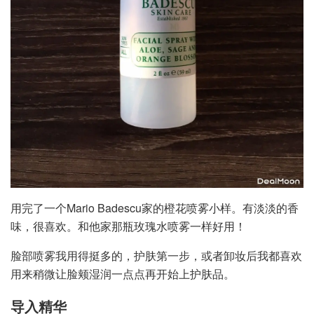
用完了一个Mario Badescu家的橙花喷雾小样。有淡淡的香
味，很喜欢。和他家那瓶玫瑰水喷雾一样好用！
脸部喷雾我用得挺多的，护肤第一步，或者卸妆后我都喜欢
用来稍微让脸颊湿润一点点再开始上护肤品。
导入精华