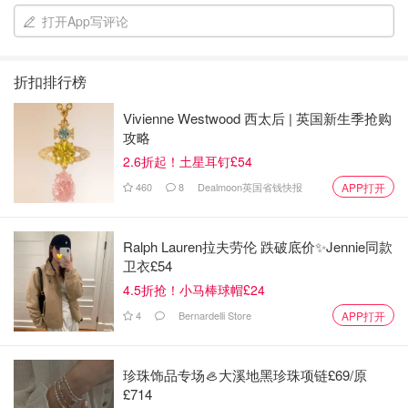
打开App写评论
折扣排行榜
Vivienne Westwood 西太后 | 英国新生季抢购
攻略
雪花秀家的这款润燥精华挺好用的。中草药香味，淡淡的，
2.6折起！土星耳钉£54
闻着很舒服。基本上喷完脸部喷雾，我就直接上导入精华，
460
8
Dealmoon英国省钱快报
再开始后续的护肤步骤。
APP打开
Toner
Ralph Lauren拉夫劳伦 跌破底价✨Jennie同款
卫衣£54
4.5折抢！小马棒球帽£24
4
Bernardelli Store
APP打开
珍珠饰品专场🦪大溪地黑珍珠项链£69/原
£714