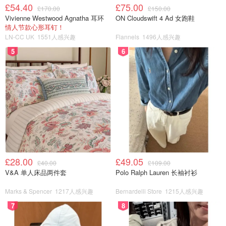
£54.40
£75.00
£170.00
£150.00
Vivienne Westwood Agnatha 耳环
ON Cloudswift 4 Ad 女跑鞋
情人节款心形耳钉！
LN-CC UK
1551人感兴趣
Flannels
1496人感兴趣
5
6
£28.00
£49.05
£40.00
£109.00
V&A 单人床品两件套
Polo Ralph Lauren 长袖衬衫
Marks & Spencer
1217人感兴趣
Bernardelli Store
1215人感兴趣
SK-II家的神仙水一直是心头好。家里有太多这款的小样，但
7
8
无奈一整年都没有出去玩过，一直没用上。那就直接在家里
用了吧，哈哈。混油皮亲妈！早上用，一整天控油！