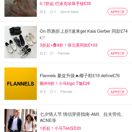
0.7折起 巴洛克珍珠手链£35
6
1
Secret Sales
APP打开
On 昂跑折上折‼️速来get Kaia Gerber 同款£74
👉
3折起+叠9折！张元英同款£103
2
Flannels
APP打开
Flannels 夏促升级🔥椰子鞋£19 define£76
额外9折！小马logo T恤£28
9
1
Flannels
APP打开
七夕情人节 情侣穿搭指南-AMI、拉夫劳伦、
ACNE等
Thayers家这款玫瑰水貌似挺火的。我是混油敏感皮，怕早
1折起！小马Tee仅£20
上用会太滋润，所以我是晚上用得这瓶。不含酒精，对敏感