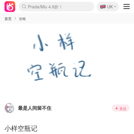
🇬🇧
Prada/Miu 4.8折！
UK
麦卢卡蜂蜜夏促！个位数！
啥？必胜客披萨5折！
首页
攻略
最是人间留不住
关注
小样空瓶记