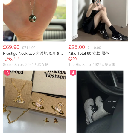
£69.90
£25.00
£714.90
£110.00
Prestige Necklace 大溪地珍珠项链 10-11mm
Nike Total 90 女款 黑色
雪花秀家的这款平衡水好好闻呀！一股淡淡的中药香味，含
1折收！！
@29
Secret Sales
2041人感兴趣
The Hip Store
1927人感兴趣
有枸杞，很滋润。质地有一点点粘稠，喜欢晚上用。
3
4