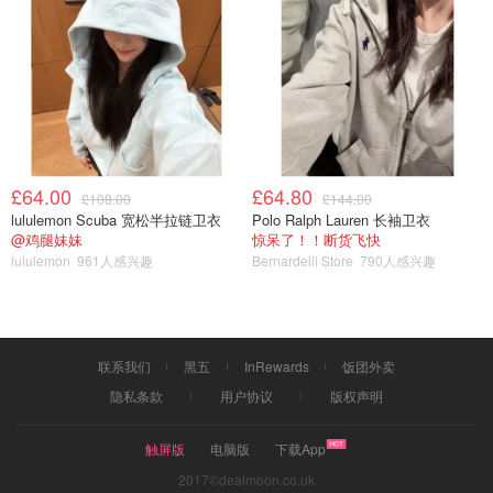
Moisturizer
£64.00
£64.80
£108.00
£144.00
lululemon Scuba 宽松半拉链卫衣
Polo Ralph Lauren 长袖卫衣
@鸡腿妹妹
惊呆了！！断货飞快
lululemon
961人感兴趣
Bernardelli Store
790人感兴趣
联系我们
黑五
InRewards
饭团外卖
隐私条款
用户协议
版权声明
触屏版
电脑版
下载App
2017©dealmoon.co.uk