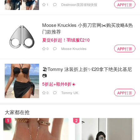
1
Dealmoon英国省钱快报
APP打开
肌肤太友好了！香味淡淡的，很喜欢！
Moose Knuckles 小剪刀官网✂️购买攻略&热
门款推荐
夏促6折起！羽绒服£210
0
Moose Knuckles
APP打开
🏖️Tommy 泳装折上折✨£20拿下绝美比基尼
📷
5折起+额外8折☀️
0
Tommy UK
APP打开
大家都在抢
1
2