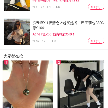
4
LN-CC UK
APP打开
夯‼️HBX 1折清仓📍越买越省！巴宝莉包£329/
原£1641
AcneT恤£56 勃肯拖鞋£48！
15
6
HBX
APP打开
大家都在抢
Amazon
1
2
Amazon.com : Nanfang Black Sesame 600g
(0.4g/100g Sugar Version) : Sesame Seeds
Spices And Herbs : Grocery &amp; Gourmet
$34.99
购买
Food
200g的
whipping cream
加入20g
糖
打发到出现纹路，混合到
之前的黑芝麻溶液中，混合均匀，放入容器中入冷藏室4个
小时，让溶液变得更加粘稠。