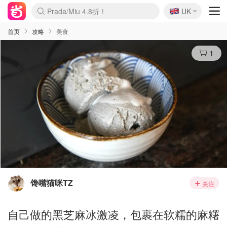
🇬🇧
Prada/Miu 4.8折！
UK
麦卢卡蜂蜜夏促！个位数！
啥？必胜客披萨5折！
首页
攻略
美食
1
馋嘴猫咪TZ
关注
自己做的黑芝麻冰激凌，包裹在软糯的麻糬