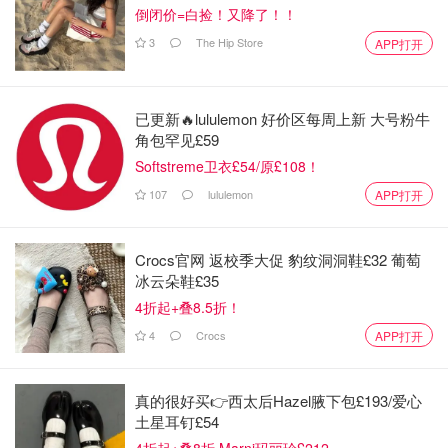
倒闭价=白捡！又降了！！
3
The Hip Store
APP打开
已更新🔥lululemon 好价区每周上新 大号粉牛
角包罕见£59
Softstreme卫衣£54/原£108！
之前有小伙伴问到黑芝麻糊的品牌，那自然是我从小喝到大
107
lululemon
APP打开
的
南方黑芝麻糊
啦。
Crocs官网 返校季大促 豹纹洞洞鞋£32 葡萄
冰云朵鞋£35
4折起+叠8.5折！
4
Crocs
APP打开
真的很好买👉西太后Hazel腋下包£193/爱心
土星耳钉£54
4折起+叠8折 Marni玛丽珍£212