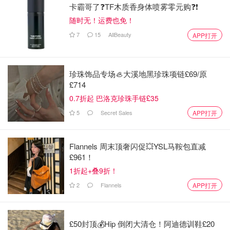
卡霸哥了❓TF木质香身体喷雾零元购❓❗
随时无！运费也免！
7
15
AllBeauty
APP打开
珍珠饰品专场🦪大溪地黑珍珠项链£69/原
£714
0.7折起 巴洛克珍珠手链£35
5
Secret Sales
APP打开
Flannels 周末顶奢闪促💥YSL马鞍包直减
£961！
1折起+叠9折！
2
Flannels
APP打开
£50封顶💰Hip 倒闭大清仓！阿迪德训鞋£20