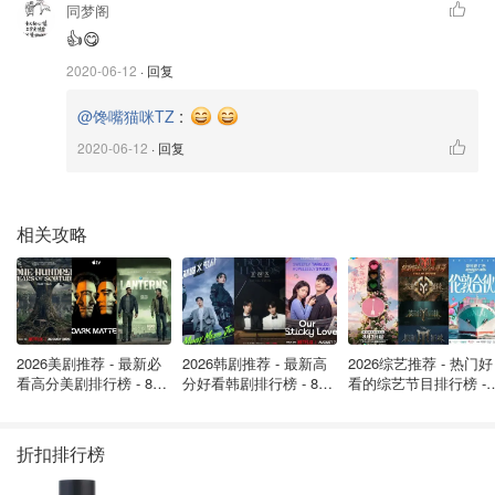
同梦阁
味了。
👍😋
2020-06-12
· 回复
:
@馋嘴猫咪TZ
2020-06-12
· 回复
相关攻略
2026美剧推荐 - 最新必
2026韩剧推荐 - 最新高
2026综艺推荐 - 热门好
看高分美剧排行榜 - 8月
分好看韩剧排行榜 - 8月
看的综艺节目排行榜 - 
100g左右的
黑芝麻糊粉末
混入150g
全脂牛奶
搅拌均匀后加
最新: 《​​足球教练 》第
最新：丁海寅《我的荒
月最新:《​​伦敦合伙人
四季回归！
糖恋爱 》上线❣️
回归啦
入蛋黄液，中火加热，这一步是为了消灭蛋黄里的细菌，加
折扣排行榜
热的过程中要不断地用蛋抽搅拌，等到混合溶液变得比较粘
稠的时候关火放凉。