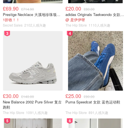
£69.90
£20.00
£714.90
£80.00
Prestige Necklace 大溪地珍珠项链 10-11mm
adidas Originals Taekwondo 女款黑色运动鞋
1折收！！
@ 是伊伊呀
Secret Sales
2102人感兴趣
The Hip Store
1110人感兴趣
3
4
£30.00
£25.00
£140.00
£90.00
New Balance 2002 Pure Silver 复古
Puma Speedcat 女款 蓝色运动鞋
跑鞋
The Hip Store
1091人感兴趣
The Hip Store
891人感兴趣
5
6