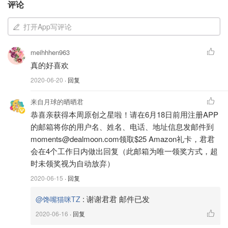
的大盘鸡裤带面，西安的凉皮肉夹馍冰峰，成都的串串配冰
评论
粉，美国的汉堡薯条，韩国的炸鸡啤酒
，我可以把这个清单
打开App写评论
一直写下去。最近无意间做了不少美食CP的大餐，比如之
前分享过的
水盆羊肉+月牙饼
和
咖喱鸡+印度烤饼
，错过的小
meihhhen963
伙伴不用急，文章末尾会附上链接，点击图片直达文章，给
真的好喜欢
你做参考。
2020-06-20
· 回复
今天要来分享的是用自己做出来的
黑芝麻冰激凌
，配搭
软糯
来自月球的晒晒君
弹牙的麻糬
，给这个突然热起来的初夏一份清凉的感觉。
恭喜亲获得本周原创之星啦！请在6月18日前用注册APP
的邮箱将你的用户名、姓名、电话、地址信息发邮件到
moments@dealmoon.com领取$25 Amazon礼卡，君君
会在4个工作日内做出回复（此邮箱为唯一领奖方式，超
时未领奖视为自动放弃）
2020-06-15
· 回复
:
谢谢君君 邮件已发
@馋嘴猫咪TZ
2020-06-16
· 回复