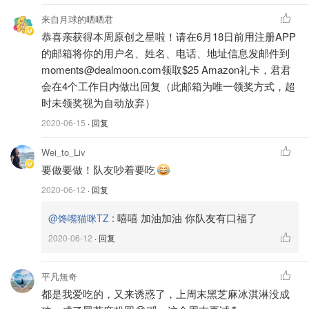
来自月球的晒晒君
恭喜亲获得本周原创之星啦！请在6月18日前用注册APP
的邮箱将你的用户名、姓名、电话、地址信息发邮件到
moments@dealmoon.com领取$25 Amazon礼卡，君君
会在4个工作日内做出回复（此邮箱为唯一领奖方式，超
时未领奖视为自动放弃）
2020-06-15
· 回复
Wei_to_Liv
要做要做！队友吵着要吃
2020-06-12
· 回复
:
嘻嘻 加油加油 你队友有口福了
@馋嘴猫咪TZ
2020-06-12
· 回复
黑芝麻冰激凌
平凡無奇
都是我爱吃的，又来诱惑了，上周末黑芝麻冰淇淋没成
我超爱吃冰激凌，而且只要目光所及之处有
黑芝麻
或者
抹茶