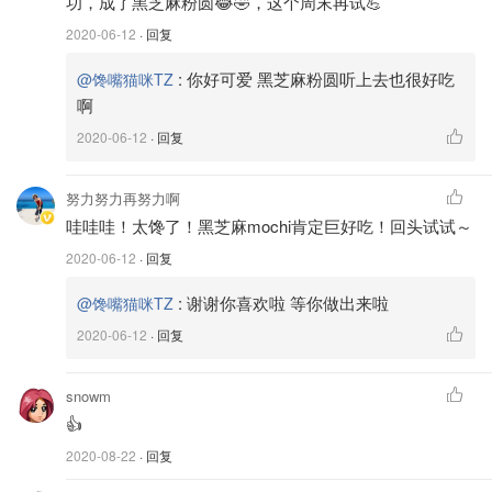
功，成了黑芝麻粉圆😂🤣，这个周末再试💪
口味的冰激凌，我一定不会再看其他口味一眼。可是不知道
是不是黑乎乎的颜值不高，好吃的黑芝麻冰激凌可遇不可
2020-06-12
· 回复
求，这次在家里做出来，以后就再也不用发愁买不到
口味清
:
你好可爱 黑芝麻粉圆听上去也很好吃
@馋嘴猫咪TZ
淡、芝麻味道浓郁的黑芝麻冰激凌
啦！
啊
2020-06-12
· 回复
努力努力再努力啊
哇哇哇！太馋了！黑芝麻mochi肯定巨好吃！回头试试～
2020-06-12
· 回复
:
谢谢你喜欢啦 等你做出来啦
@馋嘴猫咪TZ
2020-06-12
· 回复
snowm
👍
2020-08-22
· 回复
先取两个
蛋黄
，加入少许
糖
和半个
柠檬
挤出来的汁，搅拌均
匀。这里的糖甚至可以不用加，因为黑芝麻糊里面已经有甜