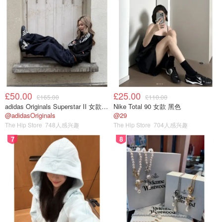
£50.00
£25.00
£165.00
£110.00
adidas Originals Superstar II 女款串珠休闲鞋 黑色
Nike Total 90 女款 黑色
@adidasOriginals
@29
The Hip Store
748人感兴趣
The Hip Store
704人感兴趣
7
8
接着用打蛋器打发，放入冷冻室冻3个小时左右，接着拿出