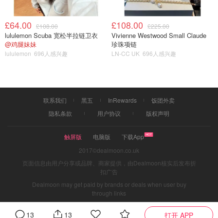
来再用打蛋器打发一次，让口感更加细滑。放入冰箱冷冻室
过夜，第二天就算再热，也有美味好吃的黑芝麻冰激凌等着
£64.00
£108.00
£108.00
£225.00
你啦！
lululemon Scuba 宽松半拉链卫衣
Vivienne Westwood Small Claude
@鸡腿妹妹
珍珠项链
lululemon
696人感兴趣
LN-CC UK
696人感兴趣
联系我们
黑五
InRewards
饭团外卖
隐私条款
用户协议
版权声明
触屏版
电脑版
下载App
2017©dealmoon.co.uk
页面信息由用户分享或品牌、商家提供，由Dealmoon核实后发布折
扣广告
Dealmoon may get paid by brands or deals when user buy
through links
13
13
打开 APP