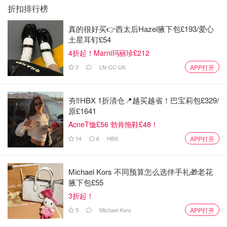
折扣排行榜
真的很好买👉西太后Hazel腋下包£193/爱心
土星耳钉£54
4折起！Marni玛丽珍£212
2
LN-CC UK
APP打开
夯‼️HBX 1折清仓📍越买越省！巴宝莉包£329/
原£1641
🌸Day 5
AcneT恤£56 勃肯拖鞋£48！
牛骨头汤：1.5cup，牛肉一小口，牛筋一小块儿
14
6
HBX
APP打开
青菜：1-2颗
Michael Kors 不同预算怎么选伴手礼🎁老花
蘑菇：一枚
腋下包£55
3折起！
粉丝：一小撮
5
Michael Kors
APP打开
鸡蛋白：一个（是我做蛋糕剩下的啦）