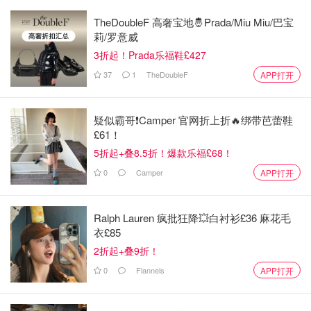
TheDoubleF 高奢宝地🤴Prada/Miu Miu/巴宝
牛骨头汤的热量很低，低胆固醇、低饱和脂肪酸；一碗不超
莉/罗意威
过250卡；减肥期间首先，包裹着牛骨头的筋和骨头里的骨
3折起！Prada乐福鞋£427
髓，既有营养又能补血补钙！辅以青菜、蘑菇、粉丝，蛋
37
1
TheDoubleF
APP打开
白，快乐减脂不是梦呀😄
疑似霸哥❗️Camper 官网折上折🔥绑带芭蕾鞋
£61！
5折起+叠8.5折！爆款乐福£68！
0
Camper
APP打开
Ralph Lauren 疯批狂降💥白衬衫£36 麻花毛
衣£85
2折起+叠9折！
0
Flannels
APP打开