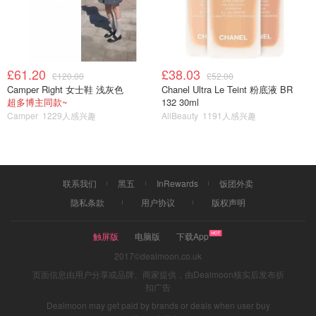
大盘估计也就最多100卡吧，可以吃很久还没有多少卡，简
直不要太划算了～
海带属于碱性食物，营养价值很高：富含碘、维生素、镁、
钾、钙、铁等矿物质和多种微量元素；口味也很鲜美。对我
£61.20
£38.03
£120.00
£52.00
Camper Right 女士鞋 浅灰色
Chanel Ultra Le Teint 粉底液 BR
来说多吃的原因有二：
超多博主同款~
132 30ml
Camper
1229人感兴趣
AllBeauty
1191人感兴趣
其一：海带里的膳食纤维能帮助肠蠕动，促消化；卡路里极
低，吃着毫无负担；
其二：富含碘，能够降血压降血脂，降低缺碘引起的高甲状
联系我们
黑五
InRewards
饭团外卖
腺值。
隐私条款
用户协议
版权声明
触屏版
电脑版
下载App
2017©dealmoon.co.uk
页面信息由用户分享或品牌、商家提供，由Dealmoon核实后发布折
扣广告
Dealmoon may get paid by brands or deals when user buy