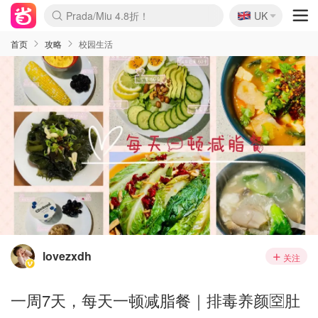
🇬🇧
Prada/Miu 4.8折！
UK
麦卢卡蜂蜜夏促！个位数！
啥？必胜客披萨5折！
首页
攻略
校园生活
lovezxdh
关注
一周7天，每天一顿减脂餐｜排毒养颜🈳️肚