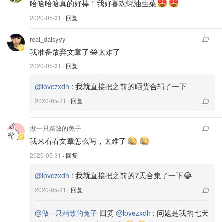
哈哈哈哈真的好棒！我好喜欢蚝油生菜
🌸Day 4
2020-05-31
· 回复
蚝油生菜：
real_daisyyy
我准备放弃文章了😂太难了
🍃只需要把生菜放进开水里稍微烫10秒就行
2020-05-31
· 回复
🍃切蒜末、干辣椒🌶️丁、姜丝和葱花备用
:
我就直接把之前的晒货合辑了一下
@lovezxdh
🍃锅里起油花椒爆香捞出，放入准备好的蒜末🌶️丁、姜丝葱
2020-05-31
· 回复
花炒香
🍃加一勺味极鲜、一勺蒸鱼豉油、半勺蚝油；稍微加一点温
做一只精致的兔子
我来看看文章怎么写，太难了
水
2020-05-31
· 回复
🍃酱汁均匀浇在煮好的生菜上即可
:
我就直接把之前的7天合集了一下😂
@lovezxdh
超级好做，清脆爽口好味道；最重要的是热量超级低啊，这
2020-05-31
· 回复
一盘目测不过100卡💖 晚上睡前得喝杯脱脂牛奶，130卡；
省得饿的睡不着觉😂
回复
:
问题是我的七天
@做一只精致的兔子
@lovezxdh