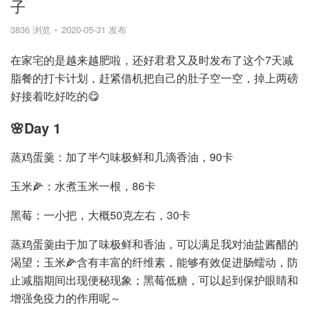
子
3836 浏览
2020-05-31 发布
在家宅的是越来越肥啦，还好君君又及时发布了这个7天减
脂餐的打卡计划，赶紧借机把自己的肚子空一空，掉上两磅
好接着吃好吃的😋
🌸Day 1
蒸鸡蛋羹：加了半勺味极鲜和几滴香油，90卡
玉米🌽：水煮玉米一根，86卡
黑莓：一小把，大概50克左右，30卡
蒸鸡蛋羹由于加了味极鲜和香油，可以满足我对油盐酱醋的
渴望；玉米🌽含有丰富的纤维素，能够有效促进肠蠕动，防
止减脂期间出现便秘现象；黑莓低糖，可以起到保护眼睛和
增强免疫力的作用呢～