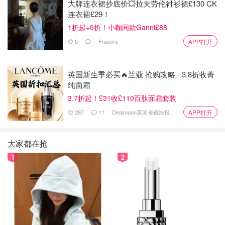
大牌连衣裙抄底价💥拉夫劳伦衬衫裙£130 CK
连衣裙£29！
1折起+9折！小鞠同款Ganni£88
5
Frasers
APP打开
英国新生季必买🔥兰蔻 抢购攻略 - 3.8折收菁
纯面霜
3.7折起！£31收£110百肽面霜套装
287
11
Dealmoon英国省钱快报
APP打开
大家都在抢
1
2