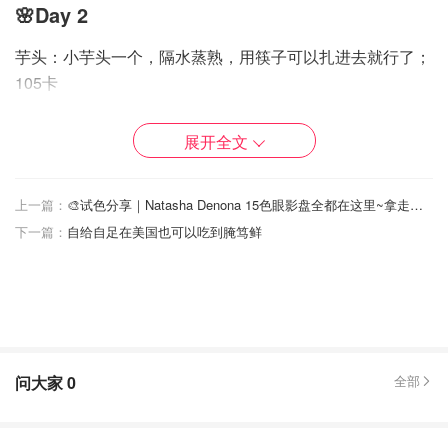
🌸Day 2
芋头：小芋头一个，隔水蒸熟，用筷子可以扎进去就行了；
105卡
酸奶：Chobani Greek Yogurt，110卡
展开全文
葡萄：一小撮70克左右，30卡
上一篇：
🎨试色分享｜Natasha Denona 15色眼影盘全都在这里~拿走不谢！🥰
芋头饱腹感很强，而且富含膳食纤维；酸奶补充蛋白质；葡
下一篇：
自给自足在美国也可以吃到腌笃鲜
萄🍇也不能缺，葡萄中含有大量葡萄糖和果糖，进入体内转
化成能量，能够迅速增强体力，减轻疲劳感～ 看着很普通
的东西却都有大作用呢～
问大家
0
全部