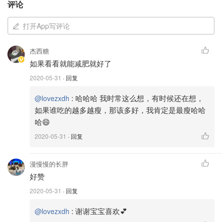
评论
打开App写评论
杰西糖
如果看看就能减肥就好了
2020-05-31
· 回复
:
哈哈哈 我时常这么想，有时候还在想，
@lovezxdh
🌸Day 3
如果谁吃的越多越瘦，那该多好，我肯定是最瘦哈哈
哈😄
煮糖心鸡蛋🥚一个：90卡
2020-05-31
· 回复
1/4颗牛油果🥑：60卡
漫慢慢的长胖
黄瓜🥒100克: 15卡
好赞
生菜🥬150克: 20卡
2020-05-31
· 回复
坚果🌰适量：60卡
:
谢谢宝宝喜欢💕
@lovezxdh