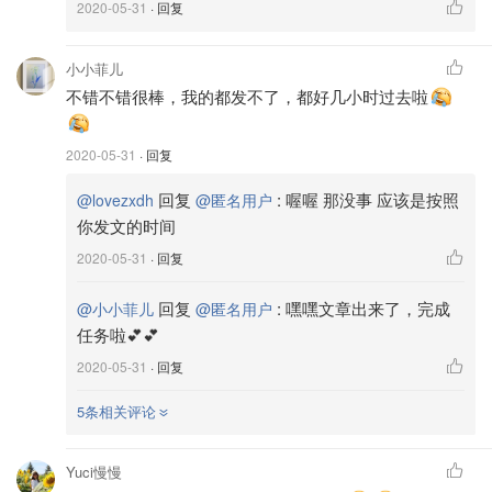
2020-05-31
· 回复
一定要注意⚠️千万不要放沙拉酱喔，沙拉酱的热量会让这盘
生菜沙拉前功尽弃！酱汁可以挤几滴柠檬🍋汁，半勺香醋，
小小菲儿
几滴藤椒油或者橄榄油；比较偏中式口味的生菜沙拉🥗也是
不错不错很棒，我的都发不了，都好几小时过去啦
很好吃滴😋
2020-05-31
· 回复
回复
:
喔喔 那没事 应该是按照
@lovezxdh
@匿名用户
你发文的时间
2020-05-31
· 回复
回复
:
嘿嘿文章出来了，完成
@小小菲儿
@匿名用户
任务啦💕💕
2020-05-31
· 回复
5条相关评论
Yuci慢慢