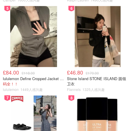
5
6
£84.00
£46.80
£118.00
£170.00
lululemon Define Cropped Jacket Nulu 短款夹克
Stone Island STONE ISLAND 圆领
码全！！
卫衣
lululemon
1449人感兴趣
Flannels
1325人感兴趣
🌸Day 6
7
8
Hmart买回来的干海带，拿出来了大概30克泡发，没想到泡
了满满一盆（图三）只拿了其中2/3来凉拌当晚餐。热油淋
上蒜片，加点蚝油和香醋，些许盐；拌一拌开吃～ 吃上一