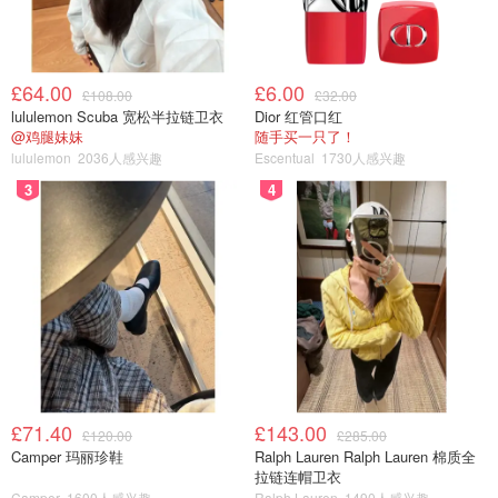
£64.00
£6.00
£108.00
£32.00
lululemon Scuba 宽松半拉链卫衣
Dior 红管口红
@鸡腿妹妹
随手买一只了！
lululemon
2036人感兴趣
Escentual
1730人感兴趣
3
4
£71.40
£143.00
£120.00
£285.00
Camper 玛丽珍鞋
Ralph Lauren Ralph Lauren 棉质全
拉链连帽卫衣
Camper
1600人感兴趣
Ralph Lauren
1490人感兴趣