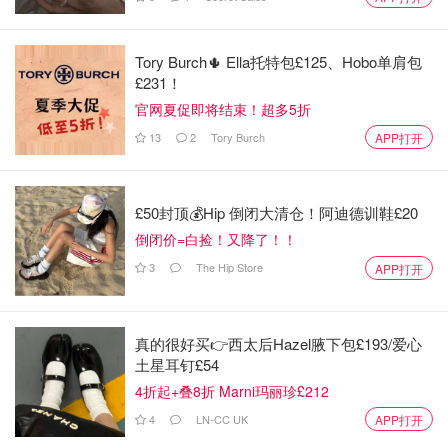
觉得所有家长们就得提高警惕，要么就别给孩子用，要么孩
子用的时候旁边最好有大人看着点儿，还是小心为好。
Tory Burch🌵 Ella托特包£125、Hobo单肩包
Matchstick monkey 火柴猴牙胶🐒
£231！
官网夏促即将结束！超多5折
13
2
Tory Burch
APP打开
£50封顶💰Hip 倒闭大清仓！阿迪德训鞋£20
倒闭价=白捡！又降了！！
3
The Hip Store
APP打开
真的很好买👉西太后Hazel腋下包£193/爱心
土星耳钉£54
4折起+叠8折 Marni玛丽珍£212
4
LN-CC UK
APP打开