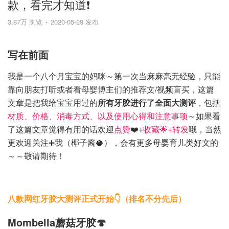
款，看完才知道❗️
3.87万 浏览
2020-05-28 发布
写在前面
我是一个八个月宝宝的妈咪～第一次当麻麻毫无经验，只能
靠向朋友打听或者看母婴博主们的推荐文/视频盲买，这篇
文章是把我给宝宝用过的
所有牙胶进行了全面大测评
，包括
材质、价格、消毒方式、以及使用心得和注意事项
～如果看
了这篇文章觉得有用的话欢迎
点赞
❤️+
收藏🌟+转发
哦，当然
更欢迎关注➕我（椰子酱🥥），会有更多母婴育儿类好文的
～～敬请期待！
八款网红牙胶大测评正式开始👇（排名不分先后）
Mombella蘑菇牙胶🍄