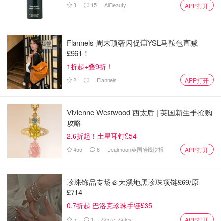
8
15
AllBeauty
APP打开
也相当多，最大的槽点就是据说这个牙胶头会被宝宝咬下来
😱 自从看网上评价和周围朋友也提过这个问题后，我就不
敢给宝宝用了。。。
Flannels 周末顶奢闪促💥YSL马鞍包直减
£961！
🍌 食品级硅胶材质，安全无毒，可以放心让宝宝使用。
1折起+叠9折！
🍌水煮（五分钟以内）或者蒸汽消毒都可以。
2
Flannels
APP打开
🍌有两个把手宝宝好抓握。
Vivienne Westwood 西太后 | 英国新生季抢购
🍌可以将口腔内残留的奶渍带出，起到清洁作用。
攻略
2.6折起！土星耳钉£54
🍌牙胶顶端可以够到后槽牙，整个口腔都能按摩到。
455
8
Dealmoon英国省钱快报
APP打开
补充说明：我不喜欢这款牙胶的一个原因是很容易戳到喉
咙，每次我儿子咬着咬着都会干呕或咳嗽，再加上看到很多
珍珠饰品专场🦪大溪地黑珍珠项链£69/原
宝妈反映宝宝容易把牙胶头咬下来，我真的好怕哪天我不注
£714
意他真的咬下来卡在喉咙里就麻烦了！虽然并不是所有宝宝
0.7折起 巴洛克珍珠手链£35
都会把牙胶头咬下来，但既然有并且反映的人数还不少，我
5
1
Secret Sales
APP打开