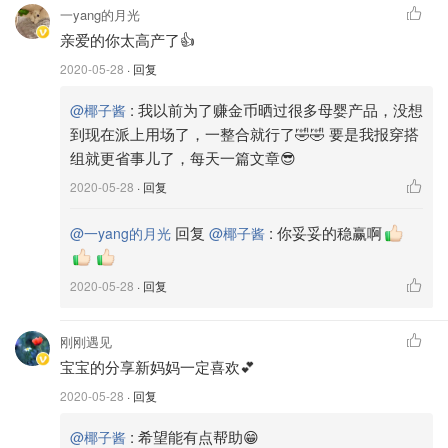
着，大概5个多月时他才真正可以自己随心所欲地拿着咬；
一yang的月光
但是每个宝宝抓握能力的发展快慢都有一定差别，只是作为
亲爱的你太高产了👍
参考哦～
2020-05-28
· 回复
🍄食品级硅胶绝对安全，非常柔软不会伤到宝宝牙床，却又
:
我以前为了赚金币晒过很多母婴产品，没想
@椰子酱
能满足磨牙期的口欲。
到现在派上用场了，一整合就行了🤣🤣 要是我报穿搭
组就更省事儿了，每天一篇文章😎
🍄小蘑菇的两个小啾啾是按照母乳设计的，宝宝很容易接
2020-05-28
· 回复
受；长度和大小都适中，即使像我家宝宝这种嘴很小的也不
回复
:
你妥妥的稳赢啊
会戳到喉咙。
@一yang的月光
@椰子酱
🍄蒸汽消毒机、微波炉、水煮、洗碗机都可以。
2020-05-28
· 回复
🍄造型可爱，颜色选择多样（蓝色、黄色、绿色、橙色），
刚刚遇见
而且还附赠了一个盒子方便外出携带，非常贴心。
宝宝的分享新妈妈一定喜欢💕
2020-05-28
· 回复
🍄特别便宜，是所有我囤的牙胶里价格最低的，但却最好
:
希望能有点帮助😁
@椰子酱
用！