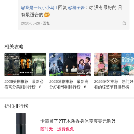
回复
:
对 没有最好的 只
@我是一只小小鸟II
@椰子酱
有最适合的
2020-05-28
· 回复
相关攻略
图片来自于@ 网络，版权属于原作者
适用月龄：
3个月以上
2026美剧推荐 - 最新必
2026韩剧推荐 - 最新高
2026综艺推荐 - 热门好
看高分美剧排行榜 - 8月
分好看韩剧排行榜 - 8月
看的综艺节目排行榜 - 
最新: 《​​足球教练 》第
最新：丁海寅《我的荒
月最新:《​​伦敦合伙人
价格：
$7
四季回归！
糖恋爱 》上线❣️
回归啦
折扣排行榜
推荐指数：🌟
使用心得：
卡霸哥了❓TF木质香身体喷雾零元购❓❗
随时无！运费也免！
这款香蕉牙胶褒贬不一，爱的夸得不行，但是diss的家长们