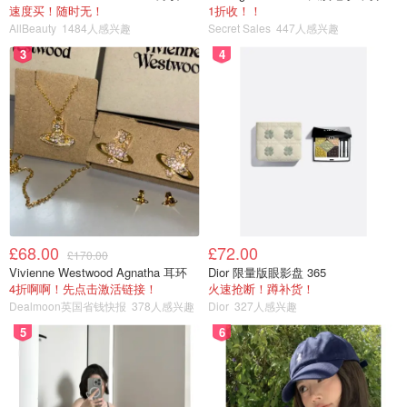
速度买！随时无！
1折收！！
AllBeauty
1484人感兴趣
Secret Sales
447人感兴趣
3
4
图片来自于@ 网络，版权属于原作者
适用月龄：
3个月以上
价格：
$14.99
推荐指数：🌟🌟🌟🌟
£68.00
£72.00
£170.00
使用心得：
Vivienne Westwood Agnatha 耳环
Dior 限量版眼影盘 365
4折啊啊！先点击激活链接！
火速抢断！蹲补货！
Dealmoon英国省钱快报
378人感兴趣
Dior
327人感兴趣
英国品牌，也是朋友强烈推荐才入的。分有尾巴和无尾巴
5
6
款，我买的是有尾巴的，后来和朋友的无尾巴款比较了一
下，其实我个人感觉差别不大，无非就是有尾巴的多了个好
啃咬的地方，宝宝也更容易抓住，对于小月龄抓握能力还不
太强的宝宝来说有尾巴的确实更方便些～