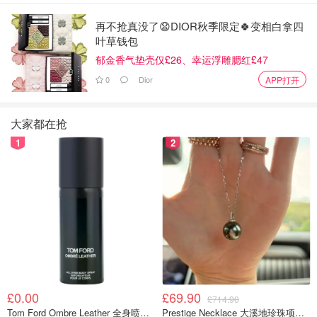
再不抢真没了😧DIOR秋季限定🍀变相白拿四
叶草钱包
郁金香气垫壳仅£26、幸运浮雕腮红£47
图片来自于@ 网络，版权属于原作者
0
Dior
APP打开
大家都在抢
1
2
£0.00
£69.90
£714.90
Tom Ford Ombre Leather 全身喷雾 150ml
Prestige Necklace 大溪地珍珠项链 10-11mm