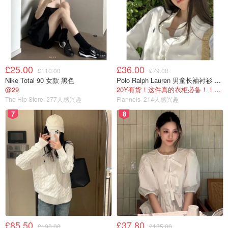
🐒 FDA硅胶材质，安全又柔软，不含BPA、铅和有害化学
物质，不易致敏。
£25.00
£36.00
£110.00
£79.00
Nike Total 90 女款 黑色
Polo Ralph Lauren 男童长袖衬衫 Oxford
🐒小猴子卡通立体造型，细长的手臂，宝宝更好抓握，而且
@29
20Y有货！这件真的衣柜必备！！@蜜子不爱吃
小头大身子的造型可防止宝宝吞入过度造成戳伤口腔。
The Hip Store
277人感兴趣
Flannels
214人感兴趣
7
8
🐒 颜色选择很多，造型也可爱，宝宝很喜欢。
🐒牙胶与牙刷二合一，柔软又有弹性的凸起颗粒刷头可以有
效按摩宝宝的牙床，缓解宝宝的出牙不适。
£85.50
£37.80
£190.00
£135.00