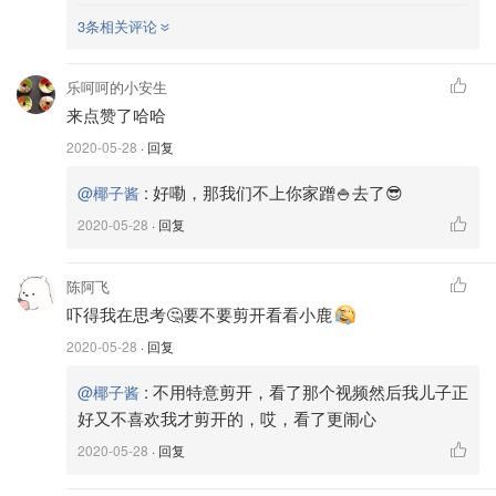
3条相关评论
乐呵呵的小安生
图片来自于@ 椰子酱，版权属于原作者
来点赞了哈哈
2020-05-28
· 回复
:
好嘞，那我们不上你家蹭🍚去了😎
@椰子酱
2020-05-28
· 回复
适用月龄：
3个月以上
价格：
$6
陈阿飞
吓得我在思考🤔要不要剪开看看小鹿
推荐指数：🌟🌟🌟🌟
半
2020-05-28
· 回复
这款蘑菇牙胶是新晋网红，很多妈妈们都在用，我国内的医
:
不用特意剪开，看了那个视频然后我儿子正
@椰子酱
生朋友给她的宝宝用的就是这款，后来发现小蛮的弟弟也用
好又不喜欢我才剪开的，哎，看了更闹心
的这款哦；我家是大概3个半月开始用的，刚开始他只会吸
2020-05-28
· 回复
允跟安抚奶嘴的作用差不多，而且他自己不会拿得大人举