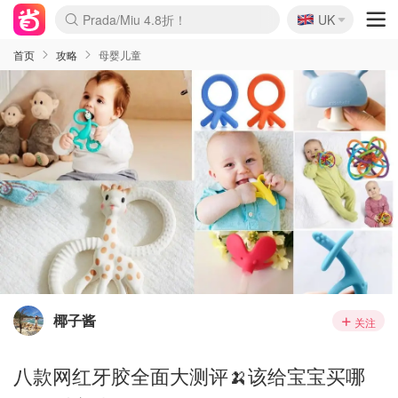
🇬🇧
Prada/Miu 4.8折！
UK
麦卢卡蜂蜜夏促！个位数！
啥？必胜客披萨5折！
首页
攻略
母婴儿童
椰子酱
关注
八款网红牙胶全面大测评🍌该给宝宝买哪