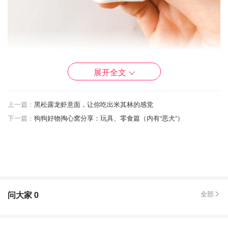
展开全文
图片来自于@ 椰子酱，版权属于原作者
上一篇：
黑松露龙虾意面，让你吃出米其林的感觉
下一篇：
狗狗好物掏心窝分享：玩具、零食篇（内有“恶犬”）
问大家
0
全部