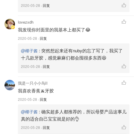
2020-05-28
· 回复
补充说明：其实在我心中这款牙胶已经很完美了，只是底座
吸力太好，有时候放宝宝的餐桌上他拿不下来会急哭😂非
lovezxdh
常推荐给初次接触牙胶的小月龄宝宝们，我身边的所有使用
我发现你封面里的我基本上都买了😂
过的宝妈们都一致觉得超好用的！！！
2020-05-28
· 回复
Baby Banana香蕉牙胶🍌
:
突然想起来还有nuby的忘了写了，我买了
@椰子酱
十几款牙胶，感觉麻麻们都会囤很多东西😆
2020-05-28
· 回复
我是一只小小鸟II
我喜欢香蕉🍌牙胶
2020-05-28
· 回复
:
确实超多人都推荐的，所以母婴产品这事儿
@椰子酱
真的适合自己宝宝就是好的👌
2020-05-28
· 回复