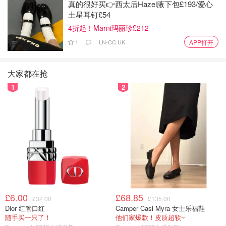
真的很好买👉西太后Hazel腋下包£193/爱心
土星耳钉£54
4折起！Marni玛丽珍£212
1
LN-CC UK
APP打开
大家都在抢
1
2
£6.00
£68.85
£32.00
£135.00
Dior 红管口红
Camper Casi Myra 女士乐福鞋
随手买一只了！
他们家爆款！皮质超软~