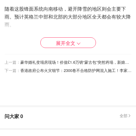
随着这股锋面系统向南移动，避开降雪的地区则会主要下
雨。预计英格兰中部和北部的大部分地区全天都会有较大降
雨。
12月15日晚9点的积雪覆盖图更是揭示了这股北极寒流的威
展开全文
力：经历21小时的持续降雪后，北威尔士、北爱尔兰、英格
兰北部以及苏格兰大部分地区，地面将彻底被白雪覆盖。
上一篇：
豪华婚礼变塌房现场！价值£1.6万镑“蒙古包”突然坍塌，新娘心碎泪崩“我的婚礼毁了”
下一篇：
香港政府公布火灾细节：2300卷不合格防护网混入施工！李家超表示将彻查到底！
问大家
0
全部