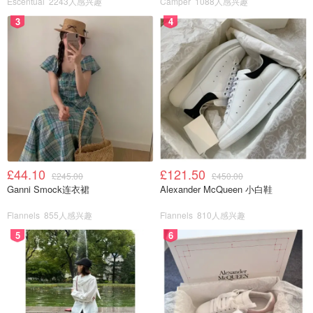
Escentual
2243人感兴趣
Camper
1088人感兴趣
3
4
£44.10
£121.50
£245.00
£450.00
Ganni Smock连衣裙
Alexander McQueen 小白鞋
Flannels
855人感兴趣
Flannels
810人感兴趣
5
6