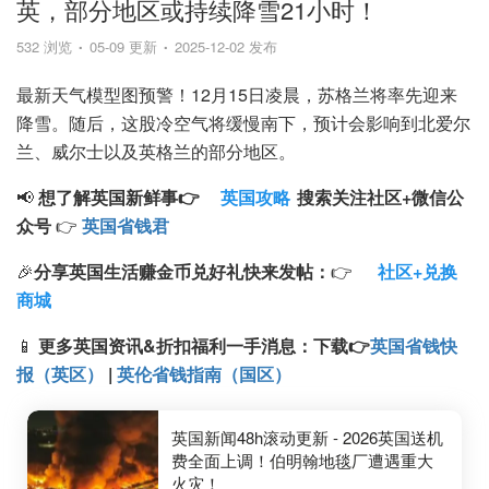
英，部分地区或持续降雪21小时！
532 浏览
05-09 更新
2025-12-02 发布
最新天气模型图预警！12月15日凌晨，苏格兰将率先迎来
降雪。随后，这股冷空气将缓慢南下，预计会影响到北爱尔
兰、威尔士以及英格兰的部分地区。
📢
想了解英国新鲜事👉
英国攻略
搜索
关注
社区+
微信公
众号
👉
英国省钱君
🎉
分享英国生活赚金币兑好礼快来发帖：
👉
社区+兑换
商城
📱
更多英国资讯&折扣福利一手消息：
下载
👉
英国省钱快
报（英区）
|
英伦省钱指南（国区）
英国新闻48h滚动更新 - 2026英国送机
费全面上调！伯明翰地毯厂遭遇重大
火灾！