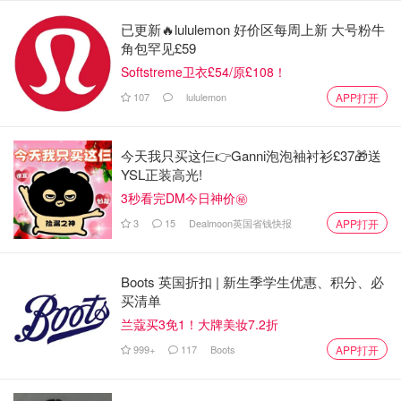
英国气象局也表示，12月下半月，英国部分地区依旧可能
已更新🔥lululemon 好价区每周上新 大号粉牛
“飘雪”。该机构对12月16日至30日的预测显示：“跟12月上
角包罕见£59
半月这‘动荡不安’的天气比起来，下半月高压天气的机会会
Softstreme卫衣£54/原£108！
大很多，也就意味着更干燥。这样一来，夜里起大雾、结霜
107
lululemon
APP打开
的几率也会增加。”
“不过，部分地区还是会有阵雨、小雨和强风，特别是西
今天我只买这仨👉Ganni泡泡袖衬衫£37🎁送
YSL正装高光!
部。北部山区也可能迎来降雪。总体来看，气温大概率会接
3秒看完DM今日神价㊙️
近或略高于平均水平，但如果天气长时间保持稳定，也不排
除会有几天特别冷。”
3
15
Dealmoon英国省钱快报
APP打开
如果你喜欢我们的文章记得
❤
喜欢+⭐收藏+📣分享
哦，也可
Boots 英国折扣 | 新生季学生优惠、积分、必
以加小编服务号（DMxQianDuoDuo）了解更多英国优质折
买清单
扣和攻略内容~
兰蔻买3免1！大牌美妆7.2折
来源：mirror.co.uk
999+
117
Boots
APP打开