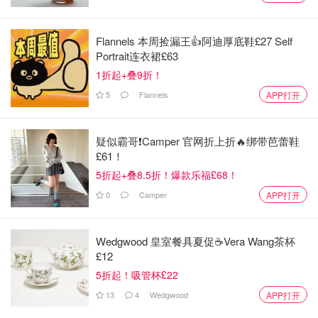
Flannels 本周捡漏王👍阿迪厚底鞋£27 Self
Portrait连衣裙£63
1折起+叠9折！
5
Flannels
APP打开
疑似霸哥❗️Camper 官网折上折🔥绑带芭蕾鞋
£61！
5折起+叠8.5折！爆款乐福£68！
目前来看，气温可能接近或略高于正常水平。但别高兴太
0
Camper
APP打开
早，如果晚上晴朗平静，霜冻和雾霾估计会悄悄“上线”。同
时，也存在高压系统在较高纬度地区增强的风险，这可能在
后期引发更冷的寒潮。反之，如果高压系统减弱或消散，潮
Wedgwood 皇室餐具夏促☕️Vera Wang茶杯
£12
湿天气则可能卷土重来。所以说，12月下半月的天气，真是
5折起！吸管杯£22
充满了各种变数！
13
4
Wedgwood
APP打开
气象局表示：12月下半旬英国还将迎来降雪