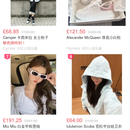
£68.85
£121.50
£135.00
£450.00
Camper 卡西米拉 女士鞋子
Alexander McQueen 厚底小白鞋
银色很特别！
Camper
632人感兴趣
Flannels
630人感兴趣
7
8
£191.25
£64.00
£341.00
£108.00
Miu Miu 白金窄框墨镜
lululemon Scuba 宽松半拉链卫衣