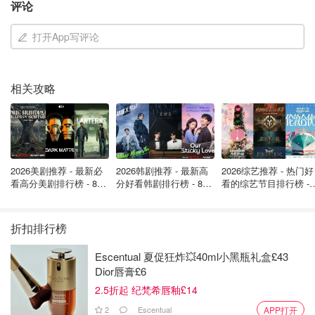
评论
打开App写评论
BBC预报直言：圣诞节前天气“很不靠谱”
相关攻略
英国广播公司（BBC）的天气预报直言，12月15日至28日
的天气，预报准确度可能“很不靠谱”。这不仅仅是因为预报
时间长，更是因为高层大气中的扰动不断。这些高空变化如
何影响到我们日常感受到的天气，目前看来还是个谜。
2026美剧推荐 - 最新必
2026韩剧推荐 - 最新高
2026综艺推荐 - 热门好
看高分美剧排行榜 - 8月
分好看韩剧排行榜 - 8月
看的综艺节目排行榜 - 
最新: 《​​足球教练 》第
最新：丁海寅《我的荒
月最新:《​​伦敦合伙人
预报称，天气模式可能会发生变化，目前初步预计英国和爱
四季回归！
糖恋爱 》上线❣️
回归啦
尔兰上空或附近的高压系统可能会持续一段时间。这将可能
折扣排行榜
导致降水减少，因此在圣诞节前，天气可能会比往常更干
燥。而高压系统的具体分布，将直接决定气温的变化。
Escentual 夏促狂炸💥40ml小黑瓶礼盒£43
Dior唇膏£6
2.5折起 纪梵希唇釉£14
2
Escentual
APP打开