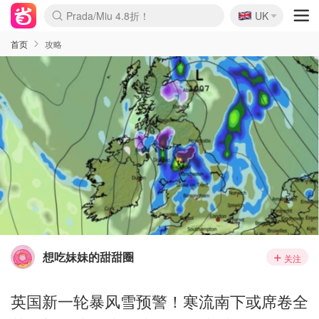
🇬🇧
Prada/Miu 4.8折！
UK
麦卢卡蜂蜜夏促！个位数！
啥？必胜客披萨5折！
首页
攻略
想吃妹妹的甜甜圈
关注
英国新一轮暴风雪预警！寒流南下或席卷全