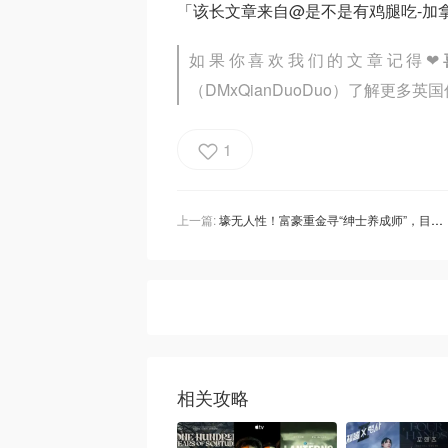
「该长文章来自@是不是有鸡腿吃-加
如果你喜欢我们的文章记得
❤
（DMxQianDuoDuo）了解更多
1
上一篇:
壕无人性！富豪重金寻“绅士养成师”，目标竟是1岁小萌娃？网友：这也太卷了！
相关攻略