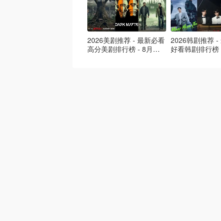
2026美剧推荐 - 最新必看
2026韩剧推荐 
高分美剧排行榜 - 8月最
好看韩剧排行榜 
新: 《​​足球教练 》第四季
新：丁海寅《我
回归！
爱 》上线❣️