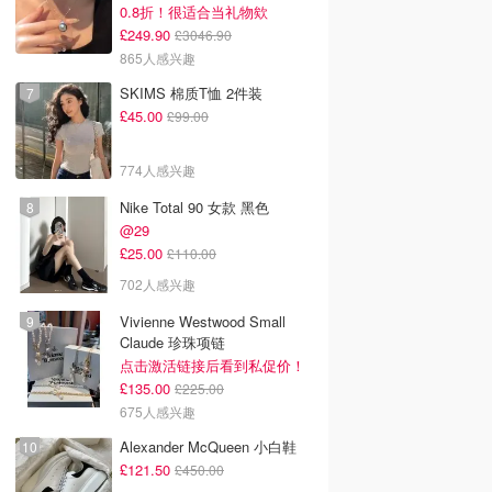
0.8折！很适合当礼物欸
£249.90
£3046.90
865人感兴趣
韩国电影推荐 | 最新
好看的电视剧推荐2026-
年度重磅巨制‼️💥诺兰新
SKIMS 棉质T恤 2件装
韩国电影排行榜，
高分大陆电视剧持续更
片《奥德赛》7月17日美
£45.00
£99.00
点！8月最新！(持
新-8月最新:《九门》、
国上映！众星云集！史
）
《天才，女友》
感拉满！
774人感兴趣
Nike Total 90 女款 黑色
@29
£25.00
£110.00
702人感兴趣
Vivienne Westwood Small
Claude 珍珠项链
点击激活链接后看到私促价！
£135.00
£225.00
675人感兴趣
Alexander McQueen 小白鞋
£121.50
£450.00