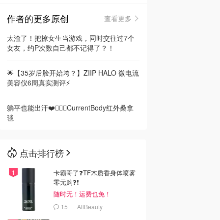
作者的更多原创
查看更多
🇳🇿
新西兰
太渣了！把撩女生当游戏，同时交往过7个
女友，约P次数自己都不记得了？！
🌟【35岁后脸开始垮？】ZIIP HALO 微电流
美容仪6周真实测评⚡️
躺平也能出汗❤️🧖🏻‍♀️CurrentBody红外桑拿
毯
点击排行榜
卡霸哥了❓TF木质香身体喷雾
零元购❓❗
随时无！运费也免！
15
AllBeauty