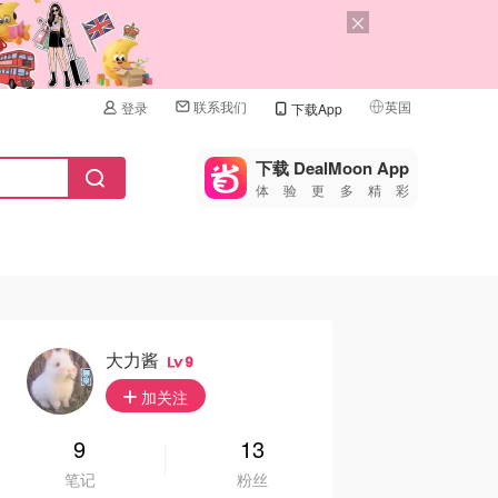
联系我们
英国
登录
下载App
🇺🇸
美国
下载 DealMoon App
体验更多精彩
🇨🇳
中国
🇨🇦
加拿大
🇬🇧
英国
🇩🇪
德国
大力酱
9
🇫🇷
加关注
法国
🇮🇹
9
13
意大利
笔记
粉丝
🇦🇺
澳洲