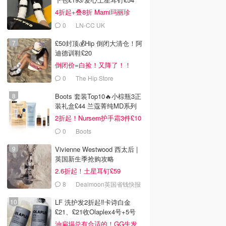
4折起+叠8折 Marni玛丽珍
£212
0
LN-CC UK
£50封顶💰Hip 倒闭大清仓！阿
迪德训鞋£20
倒闭价=白捡！又降了！！
0
The Hip Store
Boots 套装Top10🔥小棕瓶3正
装礼盒£44 兰蔻菁纯MD系列
首折
2折起！Nursem护手霜3件£10
0
Boots
Vivienne Westwood 西太后 |
英国新生季抢购攻略
2.6折起！土星耳钉£59
8
Dealmoon英国省钱快报
LF 洗护发2折起‼️卡诗白金
£21、£21收Olaplex4号+5号
油扁塌总有合适的！GG生发