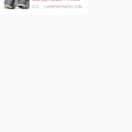
精华£5
0
LOOKFANTASTIC.COM