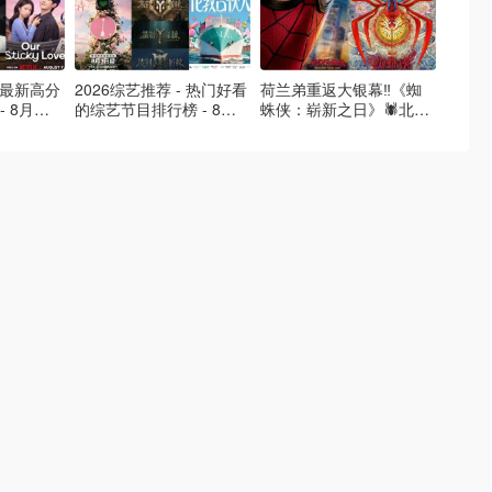
- 最新高分
2026综艺推荐 - 热门好看
荷兰弟重返大银幕‼️《蜘
2026
- 8月最
的综艺节目排行榜 - 8月
蛛侠：崭新之日》🕷️北美
好看的
的荒糖恋
最新:《​​伦敦合伙人》回归
热映中❣️阵容豪华✨🤩
必看盘
啦
续更新