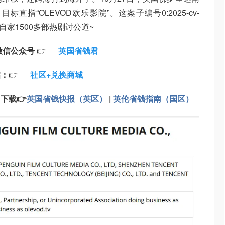
指“OLEVOD欧乐影院”。这案子编号0:2025-cv-
自家1500多部热剧讨公道~
微信公众号
👉
英国省钱君
帖：
👉
社区+兑换商城
：
下载
👉
英国省钱快报（英区）
|
英伦省钱指南（国区）