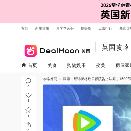
首页
新生攻略
开学季必买
抢好货
点击排行
商家导
英国攻略
首页
美食
购物娱乐
变美
房屋家
攻略首页
腾讯一纸诉状将欧乐影院告上法庭，1500
0
1
1
0