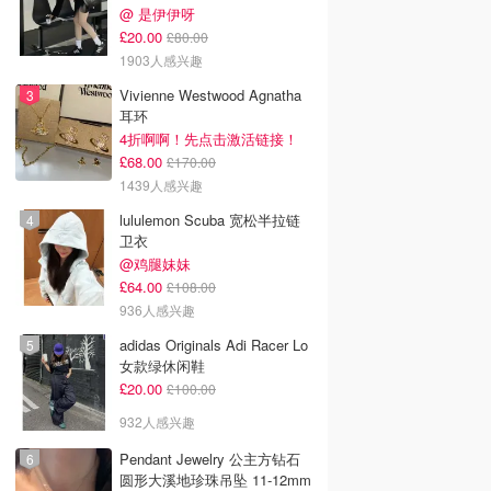
@ 是伊伊呀
£20.00
£80.00
1903人感兴趣
Vivienne Westwood Agnatha
耳环
4折啊啊！先点击激活链接！
£68.00
£170.00
1439人感兴趣
lululemon Scuba 宽松半拉链
卫衣
@鸡腿妹妹
£64.00
£108.00
936人感兴趣
adidas Originals Adi Racer Lo
女款绿休闲鞋
£20.00
£100.00
932人感兴趣
Pendant Jewelry 公主方钻石
圆形大溪地珍珠吊坠 11-12mm