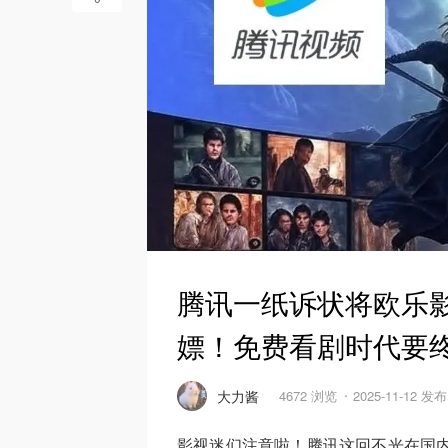
腾讯一纸诉状将欧乐影
嫖！免费看剧时代要
大力酱
4672 浏览
2025-11-12 发布
影视迷们注意啦！腾讯这回不光在国内