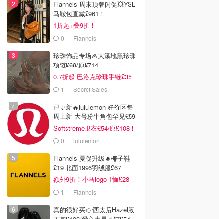
Flannels 周末顶奢闪促💥YSL
马鞍包直减£961！
1折起+叠9折！
0
Flannels
珍珠饰品专场🦪大溪地黑珍珠
项链£69/原£714
0.7折起 巴洛克珍珠手链£35
1
Secret Sales
已更新🔥lululemon 好价区每
周上新 大号粉牛角包罕见£59
Softstreme卫衣£54/原£108！
0
lululemon
Flannels 夏促升级🔥椰子鞋
£19 北面1996羽绒服£67
额外9折！小马logo T恤£28
1
Flannels
真的很好买👉西太后Hazel腋
下包£193/爱心土星耳钉£54