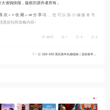
拿大省钱快报，版权归原作者所有」
喜欢+⭐收藏+📣分享
哦，也可以加小编服务号
英国优质折扣和攻略内容~
4672
1
0
0
下一篇:
£20–£50 英区新年礼物指南｜送给留学生真正会开心的实用+有面子礼物清单