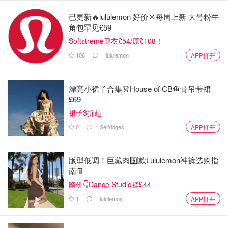
英国新闻
已更新🔥lululemon 好价区每周上新 大号粉牛
角包罕见£59
Softstreme卫衣£54/原£108！
106
lululemon
APP打开
漂亮小裙子合集👗House of CB鱼骨吊带裙
£69
裙子3折起
0
Selfridges
APP打开
版型低调！巨藏肉5️⃣款Lululemon神裤选购指
南👖
降价👇Dance Studio裤£44
1
lululemon
APP打开