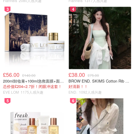
Flannels
2080人感兴趣
Flannels
1317人感兴趣
3
4
£56.00
£38.00
£140.00
£75.00
200ml卸妆膏+100ml急救面膜+面霜+洁颜布
BROW END. SKIMS Cotton Rib 长款背心连衣裙 薄荷绿
总价值£204=2.7折！闭眼冲这套！
好清新！！
EVE LOM
1175人感兴趣
END.
1092人感兴趣
5
6