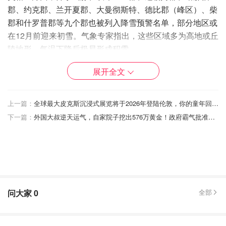
郡、约克郡、兰开夏郡、大曼彻斯特、德比郡（峰区）、柴
郡和什罗普郡等九个郡也被列入降雪预警名单，部分地区或
在12月前迎来初雪。气象专家指出，这些区域多为高地或丘
陵地形，气温下降后极易形成积雪。
展开全文
上一篇：
全球最大皮克斯沉浸式展览将于2026年登陆伦敦，你的童年回来了！
下一篇：
外国大叔逆天运气，自家院子挖出576万黄金！政府霸气批准：全归个人
问大家
0
全部
🧊英国寒潮影响范围扩大，夜间霜冻+雾气风险