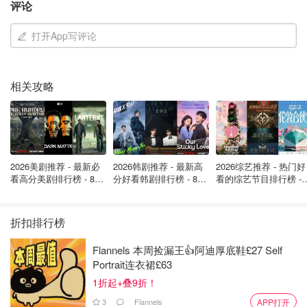
评论
上升
打开App写评论
英国气象局在11月下旬天气展望中指出，除苏格兰北部外，
大部分地区气温仍偏温和，但不排除出现缓慢移动的降雨或
降雪带。夜间若天空晴朗、风力较弱，霜冻和雾气的风险将
相关攻略
显著增加，尤其在英格兰北部和中部地区。
此外，威尔士的格温内斯郡和波伊斯郡也可能在12月前迎来
零星降雪，北爱尔兰的安特里姆郡、伦敦德里郡和唐郡则面
临沙尘暴风险。预计12月初天气将逐渐转干，夜间气温进一
2026美剧推荐 - 最新必
2026韩剧推荐 - 最新高
2026综艺推荐 - 热门好
步下降，霜冻频率增加。
看高分美剧排行榜 - 8月
分好看韩剧排行榜 - 8月
看的综艺节目排行榜 - 
最新: 《​​足球教练 》第
最新：丁海寅《我的荒
月最新:《​​伦敦合伙人
❄️寒潮来袭：在英华人留学生雪天出行生活小贴士
四季回归！
糖恋爱 》上线❣️
回归啦
折扣排行榜
如您居住在苏格兰高地或英格兰九郡等高风险区域，请提前
准备防滑鞋、防冻液、备用电源等冬季出行必备物资，关注
Flannels 本周捡漏王👍阿迪厚底鞋£27 Self
Portrait连衣裙£63
英国气象局（Met Office）官网或WXCharts降雪地图，及时
1折起+叠9折！
获取最新“英国降雪预警”信息，避免因突发天气影响生活与
通勤。
3
Flannels
APP打开