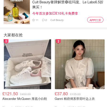
Cult Beauty奢牌解禁🔴祖玛珑、Le Labo6.5折
爽买！
今年首次参加💥£10礼卡免费拿
11
2
Cult Beauty
APP打开
大家都在抢
1
2
£121.50
£37.80
£450.00
£135.00
Alexander McQueen 厚底小白鞋
Ganni 棉府绸系带荷叶边上衣