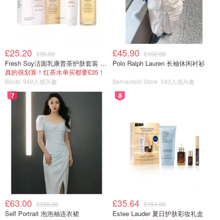
£25.20
£45.90
£35.00
£102.00
Fresh Soy洁面乳康普茶护肤套装 100ml
Polo Ralph Lauren 长袖休闲衬衫
真的很划算！红茶水单买都要£35！
Boots
949人感兴趣
Bernardelli Store
543人感兴趣
7
8
£63.00
£35.64
£350.00
£151.00
Self Portrait 泡泡袖连衣裙
Estee Lauder 夏日护肤彩妆礼盒