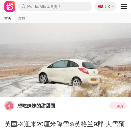
🇬🇧
Prada/Miu 4.8折！
UK
麦卢卡蜂蜜夏促！个位数！
啥？必胜客披萨5折！
首页
攻略
想吃妹妹的甜甜圈
关注
英国将迎来20厘米降雪❄️英格兰9郡“大雪预