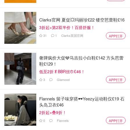
英国降雪量排行榜 - 10大绝美雪景打卡
Clarks官网 夏促💥玛丽珍£22 镂空芭蕾鞋£16
地都在这
3折起+第2双半价！百搭舒服！
31
1
Clarks英国官网
APP打开
想吃妹妹的甜甜圈
1.8w
英国冬季旅游度假圣地推荐 - 没有申根
奢牌疯价大促🩶马吉拉小白鞋£142 方头芭蕾
签圣诞新年去哪玩？
鞋£129！
低至2折🥬BBR丝巾£46！
迪丽舍
9075
3
Glamood
APP打开
如果你喜欢我们的文章记得
❤
喜欢+⭐收藏+📣分享
哦，也可
Flannels 留子味穿搭🕶️Yeezy运动鞋仅£19 石
以加小编服务号（DMxQianDuoDuo）了解更多英国优质折
头岛卫衣£46
扣和攻略内容~
2折起+叠9折！
来源：Birminghamnews
0
Flannels
APP打开