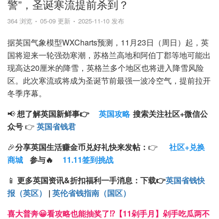
警”，圣诞寒流提前杀到？
364 浏览
05-09 更新
2025-11-10 发布
据英国气象模型WXCharts预测，11月23日（周日）起，英
国将迎来一轮强劲寒潮，苏格兰高地和阿伯丁郡等地可能出
现高达20厘米的降雪，英格兰多个地区也将进入降雪风险
区。此次寒流或将成为圣诞节前最强一波冷空气，提前拉开
冬季序幕。
📢
想了解英国新鲜事👉
英国攻略
搜索
关注
社区+
微信公
众号
👉
英国省钱君
🎉
分享英国生活赚金币兑好礼快来发帖：
👉
社区+兑换
商城
参与🔥
11.11签到挑战
📱
更多英国资讯&折扣福利一手消息：
下载
👉
英国省钱快
报（英区）
|
英伦省钱指南（国区）
喜大普奔😀看攻略也能抽奖了⁉️【11剁手月】剁手吃瓜两不