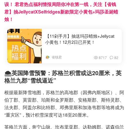
误！ 君君热点福利情报局陪你冲在第一线，关注【省钱
君】抽JellycatXSelfridges新款限定小黄包+玛莎圣诞蜡
烛！
【11剁手月】抽送玛莎蜡烛+Jellycat
小黄包！12月2日已开奖！
省钱君
8717
82
🌨️英国降雪预警：苏格兰积雪或达20厘米，英
格兰九郡“雪线逼近”
根据最新降雪地图，苏格兰的高地郡（因弗内斯地区）、阿
伯丁郡、莫雷郡、珀斯和金罗斯郡、安格斯郡、斯特灵郡、
法夫郡、阿盖尔和比特郡、邓弗里斯和加洛韦郡等地将成为
“重灾区”，预计积雪深度可达18至20厘米。
英格兰方面，奔宁山脉、坎布里亚郡、达勒姆郡、诺森伯兰