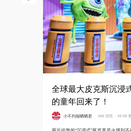
全球最大皮克斯沉浸式
的童年回来了！
小不列颠晒晒君
346 浏览
05-09
最近伦敦的“沉浸式”展览真是火爆到