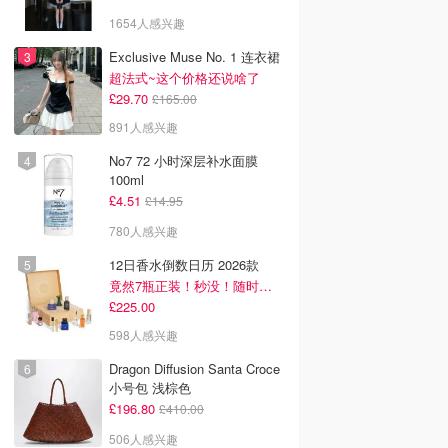
1654人感兴趣
Exclusive Muse No. 1 连衣裙
超法式~这个价格还说啥了
£29.70
£165.00
891人感兴趣
No7 72 小时深层补水面膜
100ml
£4.51
£14.95
780人感兴趣
12日香水倒数日历 2026款
竟然7瓶正装！秒没！随时补货蹲！！！
£225.00
598人感兴趣
Dragon Diffusion Santa Croce
小号包 浅棕色
£196.80
£410.00
506人感兴趣