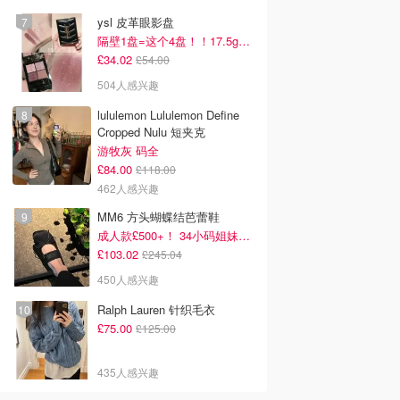
ysl 皮革眼影盘
隔壁1盘=这个4盘！！17.5g超级大克重
£34.02
£54.00
504人感兴趣
lululemon Lululemon Define
Cropped Nulu 短夹克
游牧灰 码全
£84.00
£118.00
462人感兴趣
MM6 方头蝴蝶结芭蕾鞋
成人款£500+！ 34小码姐妹冲！
£103.02
£245.04
450人感兴趣
Ralph Lauren 针织毛衣
£75.00
£125.00
435人感兴趣