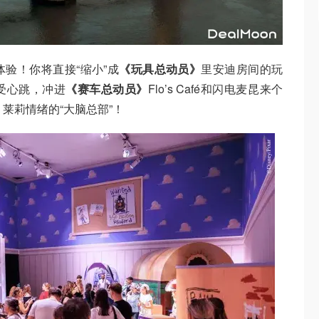
验！你将直接“缩小”成
《玩具总动员》
里安迪房间的玩
受心跳，冲进
《赛车总动员》
Flo’s Café和闪电麦昆来个
》
莱莉情绪的“大脑总部”！