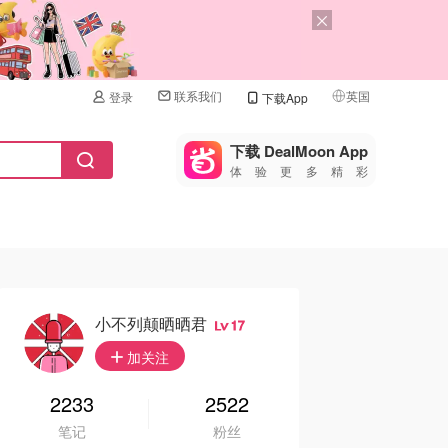
联系我们
英国
登录
下载App
🇺🇸
美国
下载 DealMoon App
体验更多精彩
🇨🇳
中国
🇨🇦
加拿大
🇬🇧
英国
🇩🇪
德国
小不列颠晒晒君
17
🇫🇷
加关注
法国
🇮🇹
2233
2522
意大利
笔记
粉丝
🇦🇺
澳洲