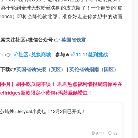
终于轮到全球无数粉丝尖叫的皮克斯了！一个超赞的“皮
Experience）即将空降伦敦北部，准备好走进你梦想中的动画
搜索
关注
社区+
微信公众号
👉
英国省钱君
帖：
👉
社区+兑换商城
参与🔥
11.11签到挑战
：
下载
👉
英国省钱快报（英区）
|
英伦省钱指南（国区）
1剁手月】剁手吃瓜两不误！ 君君热点福利情报局陪你冲在
Selfridges新款限定小黄包+玛莎圣诞蜡烛！
蜡烛+Jellycat小黄包！12月2日已开奖！
8717
82