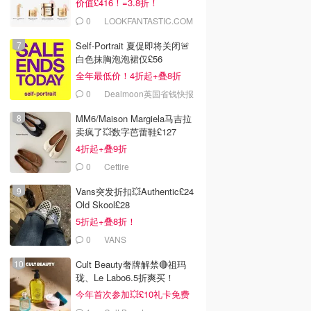
价值£416！=3.8折！
0
LOOKFANTASTIC.COM
Self-Portrait 夏促即将关闭🚨
白色抹胸泡泡裙仅£56
全年最低价！4折起+叠8折
0
Dealmoon英国省钱快报
MM6/Maison Margiela马吉拉
卖疯了💥数字芭蕾鞋£127
4折起+叠9折
0
Cettire
Vans突发折扣💥Authentic£24
Old Skool£28
5折起+叠8折！
0
VANS
Cult Beauty奢牌解禁🔴祖玛
珑、Le Labo6.5折爽买！
今年首次参加💥£10礼卡免费
拿