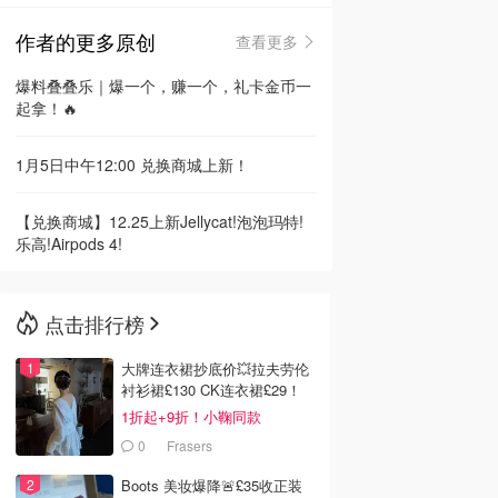
作者的更多原创
查看更多
🇳🇿
新西兰
爆料叠叠乐｜爆一个，赚一个，礼卡金币一
起拿！🔥
1月5日中午12:00 兑换商城上新！
【兑换商城】12.25上新Jellycat!泡泡玛特!
乐高!Airpods 4!
点击排行榜
大牌连衣裙抄底价💥拉夫劳伦
衬衫裙£130 CK连衣裙£29！
1折起+9折！小鞠同款
Ganni£88
0
Frasers
Boots 美妆爆降🚨£35收正装