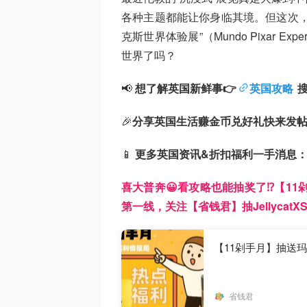
各种主题都能让你身临其境。但这次，
克斯世界体验展”（Mundo Pixar 
世界了吗？
📢
想了解英国新鲜事👉
英国攻略
🎉
分享英国生活赚金币兑好礼快来发
📱
更多英国资讯&折扣福利一手消息
喜大普奔😀看攻略也能抽奖了⁉️【1
第一线，关注【省钱君】抽JellycatX
【11剁手月】抽送玛莎
省钱君