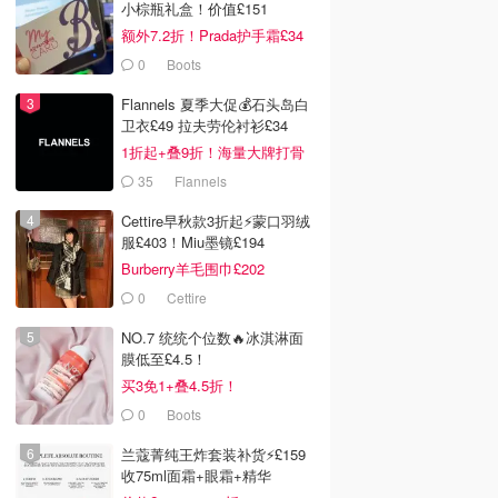
小棕瓶礼盒！价值£151
额外7.2折！Prada护手霜£34
0
Boots
Flannels 夏季大促💰石头岛白
卫衣£49 拉夫劳伦衬衫£34
1折起+叠9折！海量大牌打骨
折！
35
Flannels
Cettire早秋款3折起⚡️蒙口羽绒
服£403！Miu墨镜£194
Burberry羊毛围巾£202
0
Cettire
NO.7 统统个位数🔥冰淇淋面
膜低至£4.5！
买3免1+叠4.5折！
0
Boots
兰蔻菁纯王炸套装补货⚡️£159
收75ml面霜+眼霜+精华