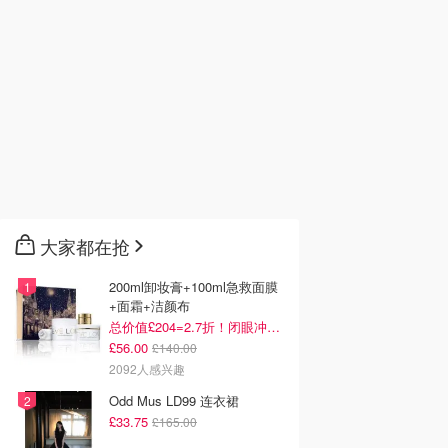
大家都在抢
200ml卸妆膏+100ml急救面膜
+面霜+洁颜布
总价值£204=2.7折！闭眼冲这套！
£56.00
£140.00
2092人感兴趣
Odd Mus LD99 连衣裙
£33.75
£165.00