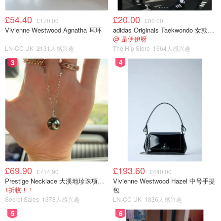
£54.40
£20.00
£170.00
£80.00
Vivienne Westwood Agnatha 耳环
adidas Originals Taekwondo 女款黑色运动鞋
@ 是伊伊呀
LN-CC UK
2131人感兴趣
The Hip Store
1664人感兴趣
3
4
£69.90
£193.60
£714.90
£440.00
Prestige Necklace 大溪地珍珠项链 10-11mm
Vivienne Westwood Hazel 中号手提
1折收！！
包
Secret Sales
1378人感兴趣
LN-CC UK
1336人感兴趣
5
6