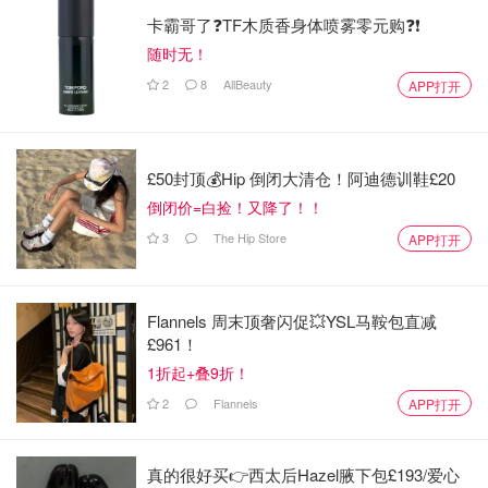
卡霸哥了❓TF木质香身体喷雾零元购❓❗
随时无！
2
8
AllBeauty
APP打开
£50封顶💰Hip 倒闭大清仓！阿迪德训鞋£20
娜姐自称和西方Lady Gaga素未谋面的姐妹“Lady Nana”，
倒闭价=白捡！又降了！！
凭借粗犷的嗓音、夸张的妆容和标新立异的舞台风格，从短
3
The Hip Store
APP打开
视频平台一路冲入线下演唱会市场，成功俘获了中老年观众
与Z世代网民的心。
Flannels 周末顶奢闪促💥YSL马鞍包直减
如今，她成了真正的流量歌手，那艺娜的线下巡演，成了抽
£961！
象文化出圈的标志。2025“巡如演”演唱会一票难求，场场
1折起+叠9折！
“售如罄”，热度比肩一线她的粉丝甚至自称“娜粹”，在网上
2
Flannels
APP打开
疯狂写小作文、P精修图，活跃度不输传统饭圈。
真的很好买👉西太后Hazel腋下包£193/爱心