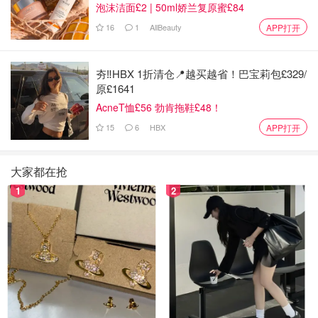
泡沫洁面£2 | 50ml娇兰复原蜜£84
格。即便与周杰伦同时在厦门开演唱会，她的场次仍能硬生
16
1
AllBeauty
APP打开
生挤出人山人海，行程规格堪比顶流偶像。
夯‼️HBX 1折清仓📍越买越省！巴宝莉包£329/
原£1641
AcneT恤£56 勃肯拖鞋£48！
15
6
HBX
APP打开
大家都在抢
1
2