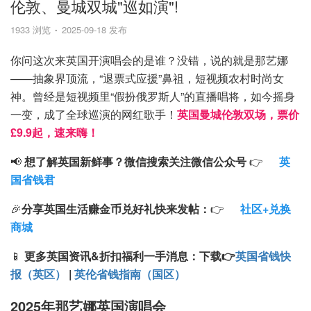
伦敦、曼城双城"巡如演"!
1933 浏览
2025-09-18 发布
你问这次来英国开演唱会的是谁？没错，说的就是那艺娜
——抽象界顶流，“退票式应援”鼻祖，短视频农村时尚女
神。曾经是短视频里“假扮俄罗斯人”的直播唱将，如今摇身
一变，成了全球巡演的网红歌手！
英国曼城伦敦双场，票价
£9.9起，速来嗨！
📢
想了解英国新鲜事？微信搜索
关注微信公众号
👉
英
国省钱君
🎉
分享英国生活赚金币兑好礼快来发帖：
👉
社区+兑换
商城
📱
更多英国资讯&折扣福利一手消息：
下载
👉
英国省钱快
报（英区）
|
英伦省钱指南（国区）
2025年那艺娜英国演唱会