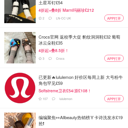
土星耳钉£54
4折起+叠8折 Marni玛丽珍£212
2
LN-CC UK
APP打开
Crocs官网 返校季大促 豹纹洞洞鞋£32 葡萄
冰云朵鞋£35
4折起+叠8.5折！
3
Crocs
APP打开
已更新🔥lululemon 好价区每周上新 大号粉牛
角包罕见£59
表面上看，她的演唱会堪称“灾难现场”：唱功几乎为零，节
Softstreme卫衣£54/原£108！
奏屡屡跑调，假唱传闻更是频频被实锤。舞台布景土味十
足，妆容荒诞夸张，灯光简陋，海报修得面目全非。按理
107
lululemon
APP打开
说，这些本应是她塌房的导火索。然而，出乎意料的是，这
些“劣质操作”反而成为她爆红的催化剂。
编编聚焦👀Allbeauty热销榜🏅卡诗洗发水£19
抢❗
“退票”变成了粉丝的应援口号
，“拉垮”被包装成独特艺术风