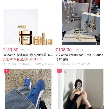
她的海报仿佛是“57岁大妈学会PPT五天”的手工品：复古配
色、艺术字加歌词，最后一行“售如罄”，土味却精准，把气
氛拿捏得死死的。
£159.60
£108.00
£280.00
£225.00
Lancome 菁纯套装 含75ml面霜+5ml精华+5ml眼霜
Vivienne Westwood Small Claude
价值£416 售完无补 码5OFF
珍珠项链
LOOKFANTASTIC.COM
1321人感兴趣
LN-CC UK
1287人感兴趣
7
8