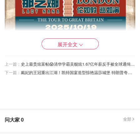
展开全文
上一篇：
史上最贵炫富帖😱清华学霸吴舰炫1.67亿年薪反手被全球通缉！揭开顶级基金作弊黑幕
演出时间：
10月15日（曼城）、10月19日（伦敦）
下一篇：
戴妃的王冠重出江湖！凯特国宴造型惊艳温莎城堡 特朗普夸到停不下来！
演出场馆：
Troxy （伦敦）、Academy 3（曼城）
购票入口：
伦敦场
、
曼城场
票价：
伦敦场£9.9/£34/£42/£48/£76 曼城场£37.40
问大家
0
全部
那艺娜是谁？
那艺娜，本名翟革英，原本只是湖北的一位普通农妇。
年轻