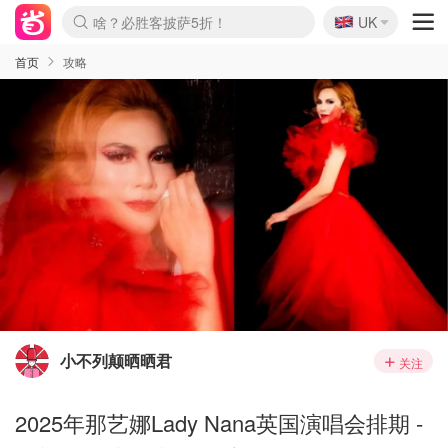
🇬🇧
麦卢卡蜂蜜夏促！个位数！
UK
Prada/Miu 4.8折！
啥？必胜客披萨5折！
首页
攻略
小不列颠晒晒君
关注
2025年那艺娜Lady Nana英国演唱会排期 -