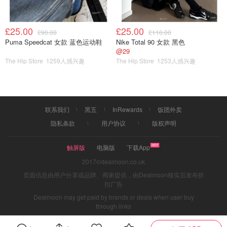
£25.00
£25.00
£90.00
£110.00
Puma Speedcat 女款 蓝色运动鞋
Nike Total 90 女款 黑色
@29
The Hip Store
1259人感兴趣
The Hip Store
1253人感兴趣
联系我们
黑五
InRewards
饭团外卖
隐私条款
用户协议
版权声明
演唱会现场更是抽象狂欢：
最经典的环节当属全场大喊“退
票”。
起源是一次假唱事故：后台放错伴奏，她硬着头皮唱
触屏版
电脑版
下载App
完，观众起哄“退票”，从此成了演唱会固定应援。
2017©dealmoon.co.uk
页面信息由用户分享或品牌、商家提供，由Dealmoon核实后发布折
扣广告
Dealmoon may get paid by brands or deals when user buy
through links