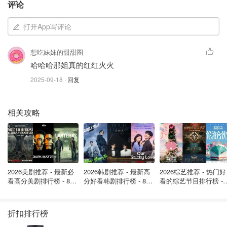
评论
时，她卖豆腐为生；丈夫后来承包了工地工程，她便负责给
工人做饭。再后来，孙子出生，她放下了外面的活计，留在
打开App写评论
家中照看孙子。她的前半生，几乎都围绕着家庭与柴米油
盐，日子平凡而踏实。
想吃妹妹的甜甜圈
哈哈哈那姐真的红红火火
2022年，那艺娜下载了抖音，靠金发红唇的“俄罗斯娜娜”人
设，因为
和三梦奇缘连麦对骂二十分钟而出圈
，再加上
《爱
2025-09-18
· 回复
如火》《恨如冰》这些直播必备曲
，在老年人短视频圈子收
割流量。
相关攻略
2026美剧推荐 - 最新必
2026韩剧推荐 - 最新高
2026综艺推荐 - 热门好
看高分美剧排行榜 - 8月
分好看韩剧排行榜 - 8月
看的综艺节目排行榜 - 
最新: 《​​足球教练 》第
最新：丁海寅《我的荒
月最新:《​​伦敦合伙人
四季回归！
糖恋爱 》上线❣️
回归啦
折扣排行榜