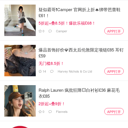
后调: 白麝香、檀木、琥珀
疑似霸哥❗️Camper 官网折上折🔥绑带芭蕾鞋
£61！
3. Chanel香奈儿 – Chance Eau Splendide
5折起+叠8.5折！爆款乐福£68！
2025年香奈儿
新版紫色邂逅
更馥郁，和粉邂逅比没那么
0
Camper
APP打开
甜，是非常好闻不腻的花果香味。初闻犹如紫色浆果云朵轻
扬，散发着清新的覆盆子与红色水果甜香；中调玫瑰、天竺
爆品首饰好价💎西太后伦敦限定项链£85 耳钉
葵与鸢尾花粉交织，带出一丝清雅；尾调神秘的雪松与白麝
£59
香，勾勒出优雅的贵气感。整款香水如泼墨紫色光影，充满
无门槛8.5折！
活力与精致感。适合既想保持优雅又不失活力的女生们。
14
Harvey Nichols & Co Ltd
APP打开
Ralph Lauren 疯批狂降💥白衬衫£36 麻花毛
衣£85
2折起+叠9折！
0
Flannels
APP打开