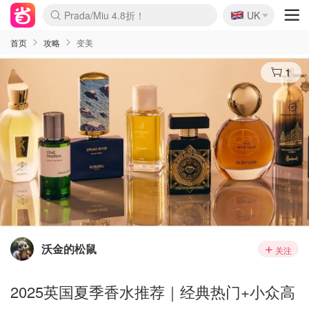
🇬🇧
Prada/Miu 4.8折！
UK
麦卢卡蜂蜜夏促！个位数！
啥？必胜客披萨5折！
首页
攻略
变美
1
沃金的松鼠
关注
2025英国夏季香水推荐｜经典热门+小众高