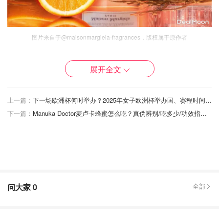
图片来自于@maisonmargiela-fragrances，版权属于原作者
淡淡的胡椒香气使这款香水的辛辣感融合得非常完美，让整
展开全文
支香闻起来更丰富更有层次感。非常推荐喜欢柑橘调又期待
有些变化的朋友们！（
购买链接
）
上一篇：
下一场欧洲杯何时举办？2025年女子欧洲杯举办国、赛程时间、精彩回顾！
前调：Spritz香气、苦橙、胡椒
下一篇：
Manuka Doctor麦卢卡蜂蜜怎么吃？真伪辨别/吃多少/功效指南/食谱/最新折扣
中调：伯爵茶香气、豆蔻心、肉豆蔻精华
后调：香根草、雪松、广藿香
英国必买香水品牌推荐 - 热门香型测评
问大家
0
全部
种草 - 潘海丽根、阿玛尼、祖马龙试香
报告
小不列颠晒晒君
1.6w