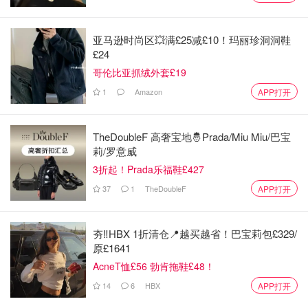
亚马逊时尚区💥满£25减£10！玛丽珍洞洞鞋
£24
哥伦比亚抓绒外套£19
1
Amazon
APP打开
TheDoubleF 高奢宝地🤴Prada/Miu Miu/巴宝
莉/罗意威
图片来自于@jomalone ，版权属于原作者
3折起！Prada乐福鞋£427
而且透明瓶身搭配粉莓色蝴蝶结，如同它的味道一样，俏皮
37
1
TheDoubleF
APP打开
而鲜明, 甜而不腻的层次，正是盛夏最温柔的诠释，这款香
水很适合闺蜜聚会、夏日派对，让香气成为你的夏日高光
夯‼️HBX 1折清仓📍越买越省！巴宝莉包£329/
✨。（
购买链接
）
原£1641
前调:红醋栗、黑醋栗、佛手柑
AcneT恤£56 勃肯拖鞋£48！
14
6
HBX
APP打开
中调:覆盆子、草莓、紫罗兰