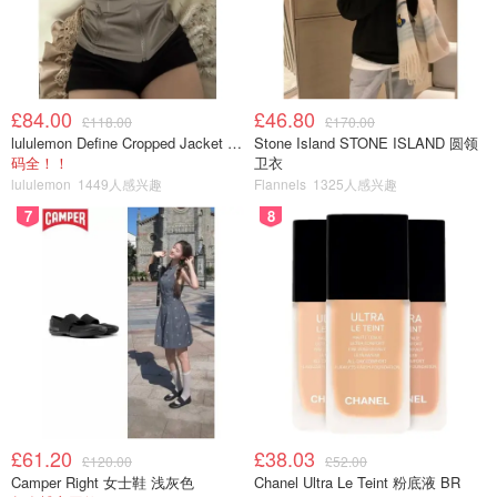
£84.00
£46.80
£118.00
£170.00
lululemon Define Cropped Jacket Nulu 短款夹克
Stone Island STONE ISLAND 圆领
码全！！
卫衣
lululemon
1449人感兴趣
Flannels
1325人感兴趣
7
8
图片来自于@harrods ，版权属于原作者
这是一款很有生命力和充满活动的香气，自用和送给家人朋
友都很适合。（
购买链接
）
前调：黑加仑叶
£61.20
£38.03
中调：瑞香花
£120.00
£52.00
Camper Right 女士鞋 浅灰色
Chanel Ultra Le Teint 粉底液 BR