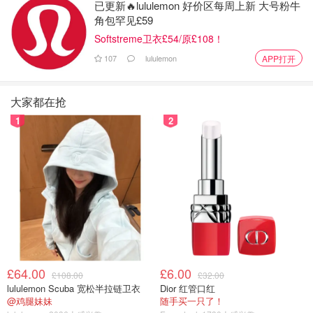
已更新🔥lululemon 好价区每周上新 大号粉牛
角包罕见£59
Softstreme卫衣£54/原£108！
107
lululemon
APP打开
大家都在抢
1
2
图片来自于@chanel ，版权属于原作者
紫色邂逅三调变化自然，越往后越舒适，适合所有女生，各
类场合，尤其是春夏季节，美美的浪漫粉紫色香水，温柔优
雅，让人闻后忍不住想靠近你?。（
购买链接
）
£64.00
£6.00
前调：紫罗兰、桃子、覆盆子、玫瑰
£108.00
£32.00
lululemon Scuba 宽松半拉链卫衣
Dior 红管口红
@鸡腿妹妹
随手买一只了！
中调：鸢尾花、玫瑰、天竺葵