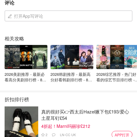
评论
2. Jo Malone祖玛珑 – Raspberry Ripple
打开App写评论
Jo Malone – Raspberry Ripple祖马龙这款
最新夏日覆盆子
限定系列香水
，这款香水的灵感来自英国海滨的覆盆子冰淇
相关攻略
淋——酸甜的浆果开场，随后中调覆盆子带来果肉感的甜
润，尾调白麝香像奶油冰淇淋般柔滑，轻贴皮肤。花香与香
草的奶香交织，甜美却不腻人，像是夏日傍晚的海风裹挟着
甜点的香气，整体甜而不腻，活泼又清新。
2026美剧推荐 - 最新必
2026韩剧推荐 - 最新高
2026综艺推荐 - 热门好
看高分美剧排行榜 - 8月
分好看韩剧排行榜 - 8月
看的综艺节目排行榜 - 
最新: 《​​足球教练 》第
最新：丁海寅《我的荒
月最新:《​​伦敦合伙人
四季回归！
糖恋爱 》上线❣️
回归啦
折扣排行榜
真的很好买👉西太后Hazel腋下包£193/爱心
土星耳钉£54
4折起！Marni玛丽珍£212
2
LN-CC UK
APP打开