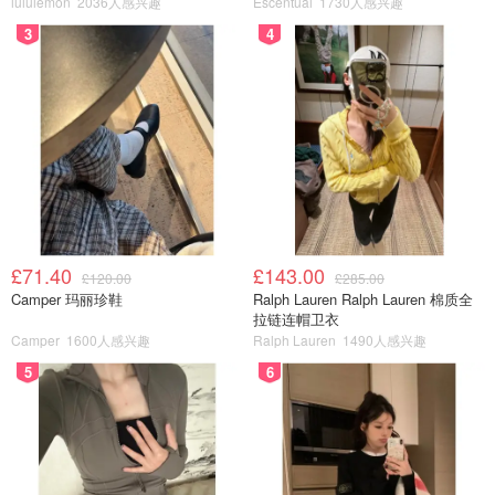
lululemon
2036人感兴趣
Escentual
1730人感兴趣
后调：白麝香、雪松
3
4
4. Penhaligon’s潘海利根 – Daphne Bouquet
潘海利根2025年的这支新香
黛芙妮花束
香水的灵感据说来
自查尔斯国王花园中的瑞香花。前调黑加仑叶有一种非常强
势的勃发感，中后调花香的占比逐渐增加，味道变得柔和、
典雅，尾调苔藓、雪松、香根草落地，整体清雅而有底蕴，
典雅英伦气质贯穿始终。很适合喜欢复古浪漫风格的女生。
£71.40
£143.00
£120.00
£285.00
Camper 玛丽珍鞋
Ralph Lauren Ralph Lauren 棉质全
拉链连帽卫衣
Camper
1600人感兴趣
Ralph Lauren
1490人感兴趣
5
6