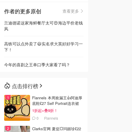
作者的更多原创
查看更多
🇳🇿
新西兰
兰迪德诺这家海鲜餐厅太可😍海边平价老钱
风
高铁可以点外卖了😃实名求大英好好学习一
下！
今年的喜剧之王单口季大家看了吗？
点击排行榜
Flannels 本周捡漏王👍阿迪厚
底鞋£27 Self Portrait连衣裙
£63
1折起+叠9折！
0
Flannels
Clarks官网 夏促💥玛丽珍£22