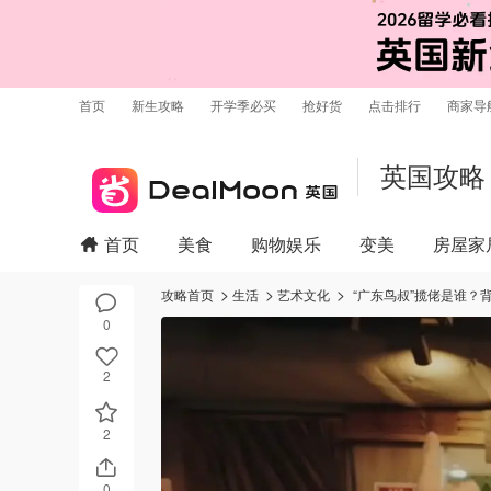
首页
新生攻略
开学季必买
抢好货
点击排行
商家导
英国攻略
首页
美食
购物娱乐
变美
房屋家
攻略首页
生活
艺术文化
“广东鸟叔”揽佬是谁？背景
0
2
2
0