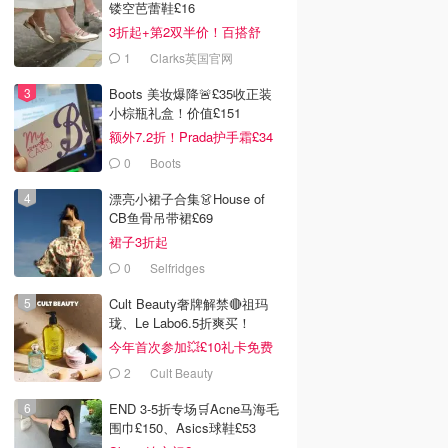
镂空芭蕾鞋£16
3折起+第2双半价！百搭舒
服！
1
Clarks英国官网
Boots 美妆爆降🚨£35收正装
小棕瓶礼盒！价值£151
额外7.2折！Prada护手霜£34
0
Boots
漂亮小裙子合集👗House of
CB鱼骨吊带裙£69
裙子3折起
0
Selfridges
Cult Beauty奢牌解禁🔴祖玛
珑、Le Labo6.5折爽买！
今年首次参加💥£10礼卡免费
拿
2
Cult Beauty
END 3-5折专场🛒Acne马海毛
围巾£150、Asics球鞋£53