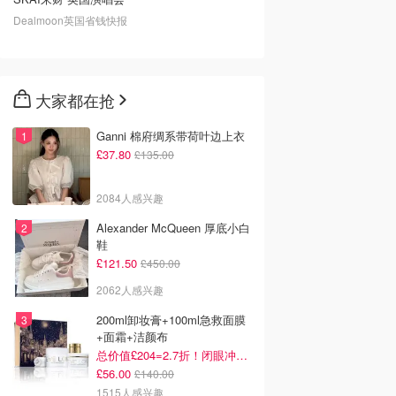
Dealmoon英国省钱快报
大家都在抢
Ganni 棉府绸系带荷叶边上衣
£37.80
£135.00
2084人感兴趣
Alexander McQueen 厚底小白
鞋
£121.50
£450.00
2062人感兴趣
200ml卸妆膏+100ml急救面膜
+面霜+洁颜布
总价值£204=2.7折！闭眼冲这套！
£56.00
£140.00
1515人感兴趣