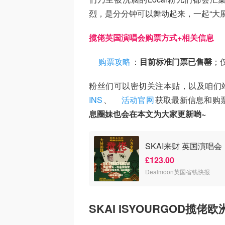
烈，是分分钟可以舞动起来，一起“大展
揽佬英国演唱会购票方式+相关信息
购票攻略
：
目前标准门票已售罄
；仅
粉丝们可以密切关注本贴，以及咱们站
INS
、
活动官网
获取最新信息和购
息圈妹也会在本文为大家更新哟~
SKAI来财 英国演唱会
£123.00
Dealmoon英国省钱快报
SKAI ISYOURGOD揽