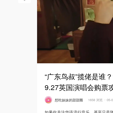
“广东鸟叔”揽佬是谁？背
9.27英国演唱会购票
想吃妹妹的甜甜圈
1658 浏览
05-
如果你关注华语流行音乐，甚至只是