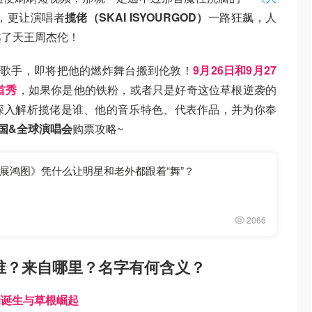
，更让演唱者
揽佬（SKAI ISYOURGOD）
一路狂飙，人
超越了天王周杰伦！
级歌手，即将把他的燃炸舞台搬到伦敦！
9月26日和9月27
首秀
，如果你是他的铁粉，或者只是好奇这位草根逆袭的
深入解析揽佬是谁、他的音乐特色、代表作品，并为你奉
D英国&全球演唱会
购票攻略~
大展鸿图》凭什么让明星和老外都跟着“舞”？
2066
OD是谁？来自哪里？名字有何含义？
的诞生与草根崛起