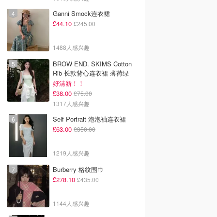
Ganni Smock连衣裙
£44.10
£245.00
1488人感兴趣
BROW END. SKIMS Cotton
Rib 长款背心连衣裙 薄荷绿
好清新！！
£38.00
£75.00
1317人感兴趣
Self Portrait 泡泡袖连衣裙
£63.00
£350.00
1219人感兴趣
Burberry 格纹围巾
£278.10
£435.00
1144人感兴趣