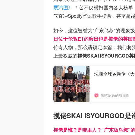
展鸿图》
！它不仅横扫国内各大榜单
气直冲Spotify华语歌手榜首，甚至
如今，这位被誉为“广东鸟叔”的现象
日位于伦敦E1的演出也是揽佬的英国
传奇人物，那么请锁定本篇：我们将
上最权威的
揽佬SKAI ISYOURGO
洗脑全球🔥揽佬《
想吃妹妹的甜甜圈
揽佬SKAI ISYOURG
揽佬是谁？是哪里人？“广东版鸟叔”