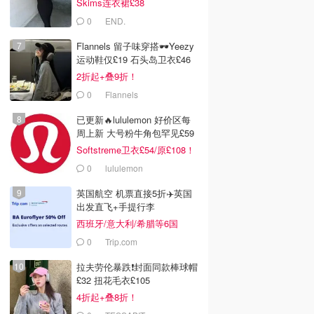
Skims连衣裙£38
0
END.
Flannels 留子味穿搭🕶️Yeezy
运动鞋仅£19 石头岛卫衣£46
2折起+叠9折！
0
Flannels
已更新🔥lululemon 好价区每
周上新 大号粉牛角包罕见£59
Softstreme卫衣£54/原£108！
0
lululemon
英国航空 机票直接5折✈️英国
出发直飞+手提行李
西班牙/意大利/希腊等6国
0
Trip.com
拉夫劳伦暴跌❗️封面同款棒球帽
£32 扭花毛衣£105
4折起+叠8折！