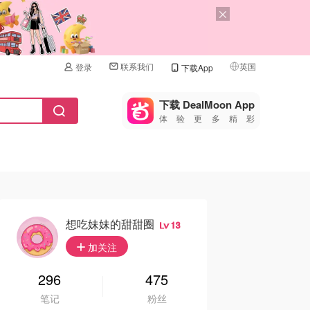
联系我们
英国
登录
下载App
🇺🇸
美国
下载 DealMoon App
体验更多精彩
🇨🇳
中国
🇨🇦
加拿大
🇬🇧
英国
🇩🇪
德国
想吃妹妹的甜甜圈
13
🇫🇷
加关注
法国
🇮🇹
296
475
意大利
笔记
粉丝
🇦🇺
澳洲