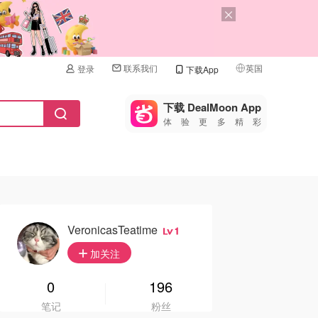
联系我们
英国
登录
下载App
🇺🇸
美国
下载 DealMoon App
体验更多精彩
🇨🇳
中国
🇨🇦
加拿大
🇬🇧
英国
🇩🇪
德国
VeronicasTeatime
1
🇫🇷
加关注
法国
🇮🇹
0
196
意大利
笔记
粉丝
🇦🇺
澳洲