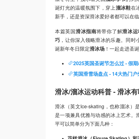
诞灯光的温暖氛围下，穿上
溜冰鞋
在
新手，还是资深滑冰爱好者都可以在
本篇英国
滑冰指南
将带你了解
滑冰运
巧
，让你深入领略滑冰的乐趣。同时
诞新年冬日限定
滑冰场
！一起走进圣诞
2025英国圣诞节怎么过 - 假期
英国滑雪场盘点 - 14大热门
滑冰/溜冰运动科普 - 滑冰
滑冰（英文Ice-skating，也称
是一项兼具优雅与动感的冰上艺术。
平可以简单分为下面几种：
花样滑冰（Figure Skating）和