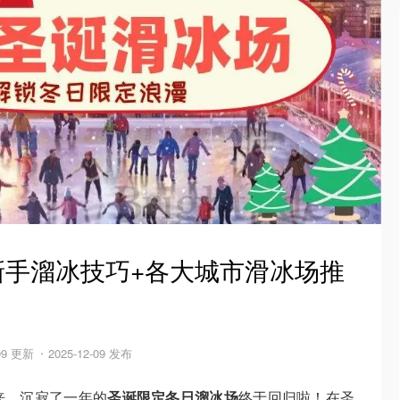
 新手溜冰技巧+各大城市滑冰场推
09 更新
2025-12-09 发布
来，沉寂了一年的
圣诞限定冬日溜冰场
终于回归啦！在圣