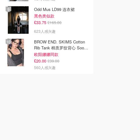
Odd Mus LD99 连衣裙
黑色类似款
£33.75
£165.00
623人感兴趣
BROW END. SKIMS Cotton
Rib Tank 棉质罗纹背心 Soot
色
欧阳娜娜同款
£20.00
£39.00
560人感兴趣