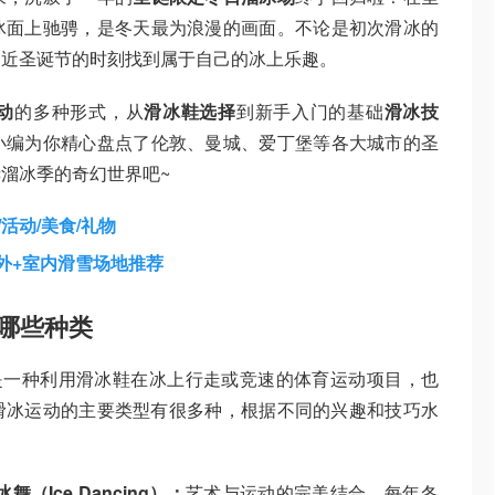
冰面上驰骋，是冬天最为浪漫的画面。不论是初次滑冰的
临近圣诞节的时刻找到属于自己的冰上乐趣。
动
的多种形式，从
滑冰鞋选择
到新手入门的基础
滑冰技
小编为你精心盘点了伦敦、曼城、爱丁堡等各大城市的圣
溜冰季的奇幻世界吧~
/活动/美食/礼物
户外+室内滑雪场地推荐
有哪些种类
溜冰）是一种利用滑冰鞋在冰上行走或竞速的体育运动项目，也
滑冰运动的主要类型有很多种，根据不同的兴趣和技巧水
冰舞（Ice Dancing）：
艺术与运动的完美结合，每年冬