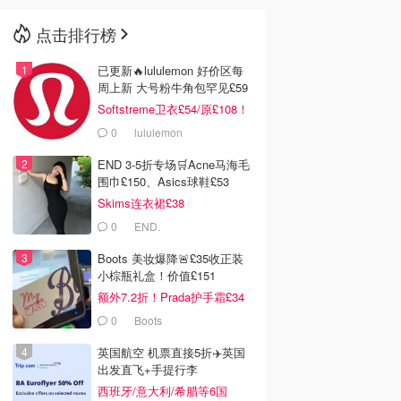
点击排行榜
🇳🇿
新西兰
已更新🔥lululemon 好价区每
周上新 大号粉牛角包罕见£59
Softstreme卫衣£54/原£108！
0
lululemon
END 3-5折专场🛒Acne马海毛
围巾£150、Asics球鞋£53
Skims连衣裙£38
0
END.
Boots 美妆爆降🚨£35收正装
小棕瓶礼盒！价值£151
额外7.2折！Prada护手霜£34
0
Boots
英国航空 机票直接5折✈️英国
出发直飞+手提行李
西班牙/意大利/希腊等6国