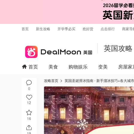
首页
新生攻略
开学季必买
抢好货
点击排行
商家导
英国攻略
首页
美食
购物娱乐
变美
房屋家
攻略首页
英国圣诞滑冰指南 - 新手溜冰技巧+各大城
0
12
16
19