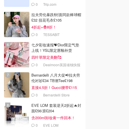
0
Trip.com
拉夫劳伦暴跌❗️封面同款棒球帽
£32 扭花毛衣£105
4折起+叠8折！
0
TESSABIT
七夕彩妆速报💝Dior限定气垫
上线！YSL限定唇釉补货
四叶草限定美翻🥰
0
Dealmoon英国省钱快报
Bernardelli 八月大促📢拉夫劳
伦衬衫£34 TB潮Tee£198
直接4.5折！Gucci腰带£115
0
Bernardelli Store
EVE LOM 套装逆天2折起🔥封
面£56/原£204
含200ml卸妆膏一件回本！
0
EVE LOM