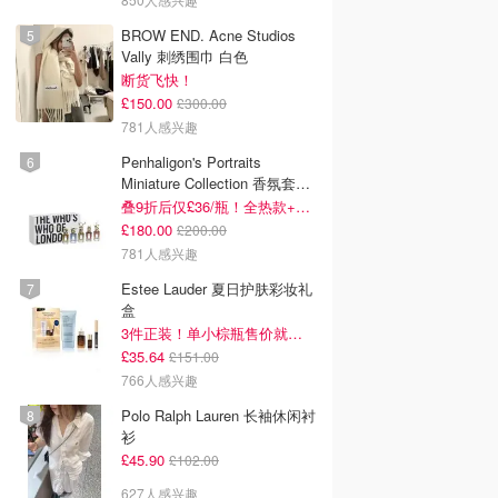
BROW END. Acne Studios
Vally 刺绣围巾 白色
断货飞快！
£150.00
£300.00
781人感兴趣
Penhaligon's Portraits
Miniature Collection 香氛套装
5瓶装
叠9折后仅£36/瓶！全热款+标志性兽首头
£180.00
£200.00
781人感兴趣
Estee Lauder 夏日护肤彩妆礼
盒
3件正装！单小棕瓶售价就要£65！
£35.64
£151.00
766人感兴趣
Polo Ralph Lauren 长袖休闲衬
衫
£45.90
£102.00
627人感兴趣