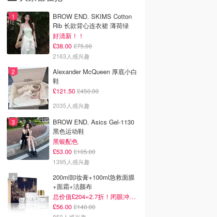
BROW END. SKIMS Cotton
Rib 长款背心连衣裙 薄荷绿
好清新！！
£38.00
£75.00
2163人感兴趣
Alexander McQueen 厚底小白
鞋
£121.50
£450.00
2035人感兴趣
BROW END. Asics Gel-1130
黑色运动鞋
黑银配色
£53.00
£105.00
1395人感兴趣
200ml卸妆膏+100ml急救面膜
+面霜+洁颜布
总价值£204=2.7折！闭眼冲这套！
£56.00
£140.00
850人感兴趣