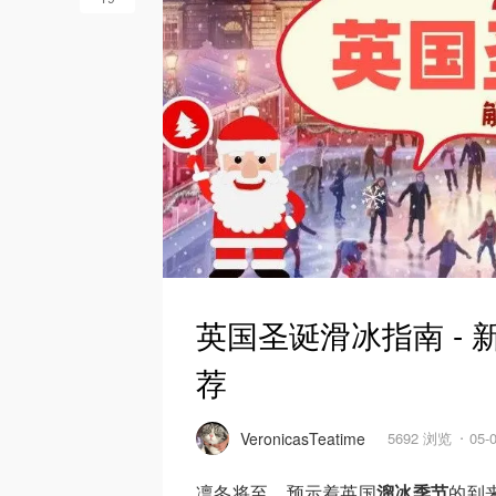
英国圣诞滑冰指南 -
荐
VeronicasTeatime
5692 浏览
05-
凛冬将至，预示着英国
溜冰季节
的到