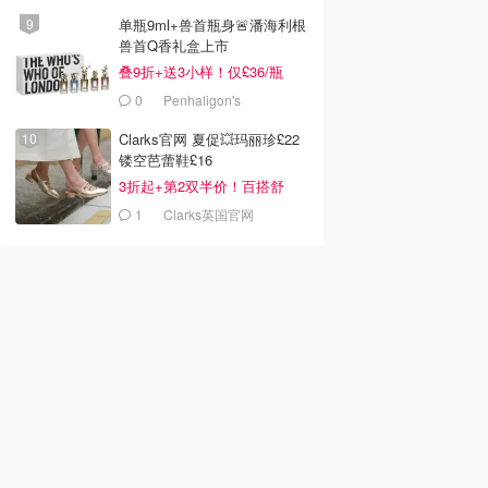
单瓶9ml+兽首瓶身🚨潘海利根
兽首Q香礼盒上市
叠9折+送3小样！仅£36/瓶
0
Penhaligon's
Clarks官网 夏促💥玛丽珍£22
镂空芭蕾鞋£16
3折起+第2双半价！百搭舒
服！
1
Clarks英国官网