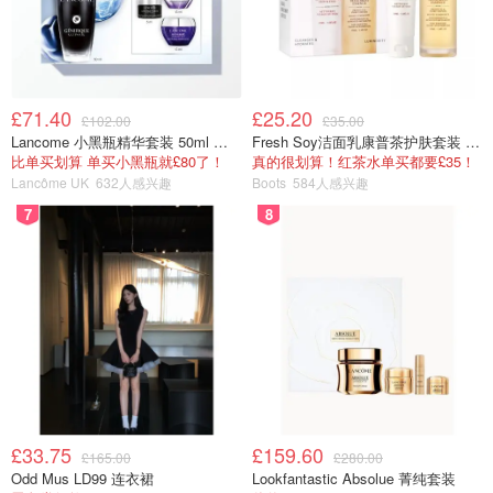
£71.40
£25.20
£102.00
£35.00
Lancome 小黑瓶精华套装 50ml 价值£162
Fresh Soy洁面乳康普茶护肤套装 100ml
比单买划算 单买小黑瓶就£80了！
真的很划算！红茶水单买都要£35！
Lancôme UK
632人感兴趣
Boots
584人感兴趣
7
8
£33.75
£159.60
£165.00
£280.00
Odd Mus LD99 连衣裙
Lookfantastic Absolue 菁纯套装