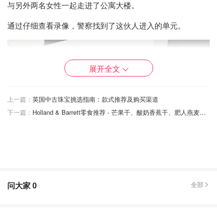
与另外两名女性一起走进了公寓大楼。
通过仔细查看录像，警察找到了这伙人进入的单元。
展开全文
上一篇：
英国中古珠宝挑选指南：款式推荐及购买渠道
下一篇：
Holland & Barrett零食推荐 - 芒果干、酸奶香蕉干、肥人燕麦奶 - 健康低卡零食指南！
问大家
0
全部
案发现场
警方强行进入后发现了这名妇女的尸体，尸体上有多处刀