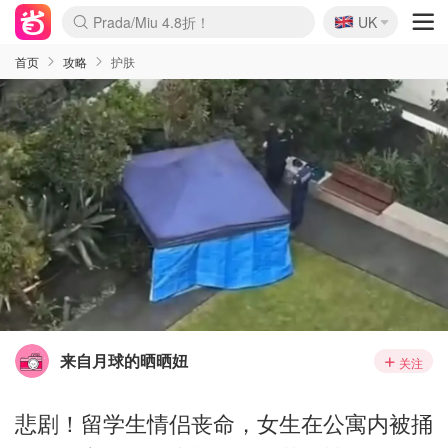
🇬🇧
Prada/Miu 4.8折！
UK
麦卢卡蜂蜜夏促！个位数！
啥？必胜客披萨5折！
首页
攻略
护肤
来自月球的晒晒妞
关注
悲剧！留学生情侣丧命，女生在公寓内被捅