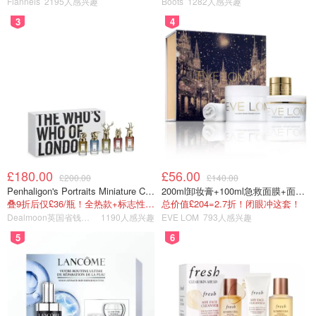
Flannels
2195人感兴趣
Boots
1282人感兴趣
归原作者所有」
3
4
喜欢我们的文章记得
❤
喜欢+⭐收藏+📣分享哦，也可以加小
编服务号（DMxQianDuoDuo）了解更多英国优质折扣和攻
略内容~
£180.00
£56.00
£200.00
£140.00
Penhaligon's Portraits Miniature Collection 香氛套装 5瓶装
200ml卸妆膏+100ml急救面膜+面霜+洁颜布
叠9折后仅£36/瓶！全热款+标志性兽首头
总价值£204=2.7折！闭眼冲这套！
Dealmoon英国省钱快报
1190人感兴趣
EVE LOM
793人感兴趣
5
6