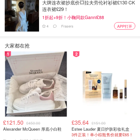
大牌连衣裙抄底价💥拉夫劳伦衬衫裙£130 CK
连衣裙£29！
1折起+9折！小鞠同款Ganni£88
4
Frasers
APP打开
大家都在抢
1
2
中国领事馆表示，他们正在协助该女子在中国的家人，他们
£121.50
£35.64
£450.00
£151.00
已获悉该女子死亡的消息。
Alexander McQueen 厚底小白鞋
Estee Lauder 夏日护肤彩妆礼盒
3件正装！单小棕瓶售价就要£65！
「该长文章来自@是不是有鸡腿吃-加拿大省钱快报，版权