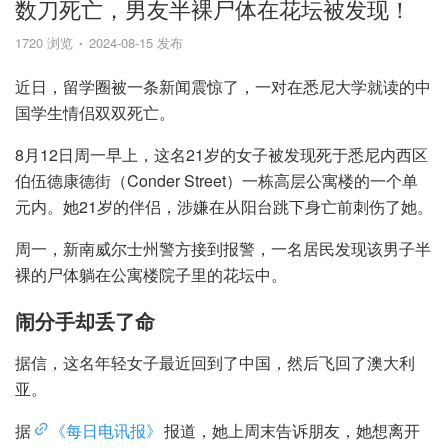
数刀死亡，男友半裸尸体在花坛被发现！
1720 浏览
2024-08-15 发布
近日，留学圈被一条新闻震惊了，一对在悉尼大学就读的中
国学生情侣双双死亡。
8月12日周一早上，这名21岁的女子被发现死于悉尼内西区
伯伍德康德街（Conder Street）一栋高层公寓楼的一个单
元内。她21岁的伴侣，涉嫌在从阳台跳下身亡前刺伤了她。
周一，新南威尔士州警方接到报警，一名居民发现该男子半
裸的尸体躺在公寓楼院子里的花坛中。
闹分手却丢了命
据信，这名年轻女子最近回到了中国，然后飞回了澳大利
亚。
据
《每日电讯报》
报道，她上周末告诉朋友，她想离开