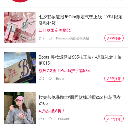
七夕彩妆速报💝Dior限定气垫上线！YSL限定
唇釉补货
四叶草限定美翻🥰
2
Dealmoon英国省钱快报
APP打开
Boots 美妆爆降🚨£35收正装小棕瓶礼盒！价
值£151
额外7.2折！Prada护手霜£34
2
Boots
APP打开
这位女士说：'当时非常吓人......然后他们在我们能看到更多
东西之前就把它盖起来了。”
拉夫劳伦暴跌❗️封面同款棒球帽£32 扭花毛衣
另一位住在附近的居民说，他们在早上 6 点左右听到了'非
£105
常响亮的拍击声'。
4折起+叠8折！
1
TESSABIT
APP打开
我不确定那是什么声音，但我没听到有人尖叫。现场一片死