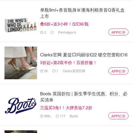
寂，"他们告诉采访媒体，“[然后]在早上 8 点 15 分左右，我
看到了大约 8 名警察和 3 名侦探。”
单瓶9ml+兽首瓶身🚨潘海利根兽首Q香礼盒
上市
“警察站在阳台周围清点人数，阳台上有一块白布，然后开
叠9折+送3小样！仅£36/瓶
始下雨，他们就搭起了一个蓝色帐篷。”
2
Penhaligon's
APP打开
这名男子被发现时下半身赤裸，脚踝处受伤，警方正在调查
他跳楼这一线索。
Clarks官网 夏促💥玛丽珍£22 镂空芭蕾鞋£16
据了解，警方还在调查该女子是否涉嫌遭到性侵犯。
3折起+第2双半价！百搭舒服！
30
1
Clarks英国官网
APP打开
Boots 英国折扣 | 新生季学生优惠、积分、必
买清单
兰蔻买3免1！大牌美妆7.2折
999+
117
Boots
APP打开