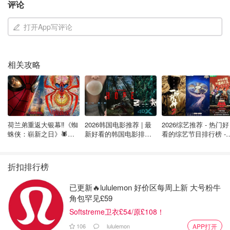
评论
伤。
打开App写评论
警方认为，该女子可能是在周一凌晨至上午 9:30 之间被刺
死的。
警司克里斯蒂娜-麦克唐纳（Christine McDonald）周一表
相关攻略
示，警方已经从该单元找到了疑似凶器。
她说："现在说这是否是家庭暴力还为时过早......但针对任何
人的暴力行为都是不能容忍的，也不会被容忍。”
荷兰弟重返大银幕‼️《蜘
2026韩国电影推荐 | 最
2026综艺推荐 - 热门好
公寓楼的一位居民说，她在阳台上看到警察蹲在男子的尸体
蛛侠：崭新之日》🕷️北
新好看的韩国电影排行
看的综艺节目排行榜 - 
美热映中❣️阵容豪华✨🤩
榜，必看盘点！8月最
月最新:《​​披荆斩棘
旁。
新！(持续更新）
2026》回归啦
折扣排行榜
警方建立了犯罪现场，并用帐篷盖住了遗体。
已更新🔥lululemon 好价区每周上新 大号粉牛
角包罕见£59
Softstreme卫衣£54/原£108！
106
lululemon
APP打开