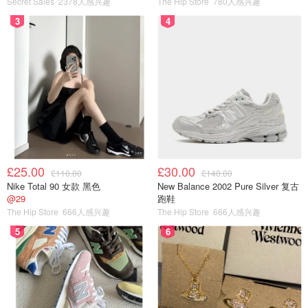
致敬，又始终与时俱进
。这款四口袋蜡染棉质设计采用超大
Secret Sales
2378人感兴趣
The Hip Store
780人感兴趣
尺寸的标志性灯芯绒领和品牌拉环拉链，为这款传统设计增
3
4
添了现代气息。无论是去乡间散步还是去超市购物，这款夹
克都非常适合搭配雨靴或运动鞋。
点击购买
「女士」Brackley 蜡染风衣
£379
£25.00
£30.00
£110.00
£140.00
Nike Total 90 女款 黑色
New Balance 2002 Pure Silver 复古
@29
跑鞋
The Hip Store
666人感兴趣
The Hip Store
666人感兴趣
5
6
图片来自于@Barbour，版权属于原作者