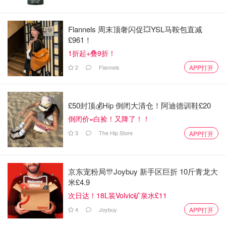
Flannels 周末顶奢闪促💥YSL马鞍包直减
£961！
1折起+叠9折！
2
Flannels
APP打开
图片来自于@In Hiking Gear Guides，版权属于原作者
£50封顶💰Hip 倒闭大清仓！阿迪德训鞋£20
倒闭价=白捡！又降了！！
选购雨衣或防水外套时，考虑到英国的气候特点，选择能适
应多个季节的款式尤为重要。
3
The Hip Store
APP打开
可层叠穿搭：
选择剪裁宽松或中等的外套，可以轻松在
内搭毛衣或薄外套，以适应气温变化。
京东宠粉局🎊Joybuy 新手区巨折 10斤青龙大
米£4.9
可拆卸内衬：
一些外套配有可拆卸的内衬或绒里，能够
次日达！18L装Volvic矿泉水£11
在温暖季节移除内衬，冬季保暖使用，增加实用性。
4
Joybuy
APP打开
防风设计：
带有防风功能的外套，在寒冷多风的季节依