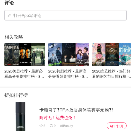
评论
图片来自于@the north face，版权属于原作者
打开App写评论
一件好的雨衣或防水外套
不仅要实用，还应具备时尚感
，能
够轻松搭配不同的日常装扮。
相关攻略
经典款式：
如风衣式防水外套，既具备优雅的外观，又
有良好的防水性能，是英伦风格的代表。
运动风格：
适合户外活动的运动风防水夹克，设计简
洁，功能性强，适合多种场合。
2026美剧推荐 - 最新必
2026韩剧推荐 - 最新高
2026综艺推荐 - 热门好
颜色选择：
中性色如黑色、灰色、海军蓝等，百搭且耐
看高分美剧排行榜 - 8月
分好看韩剧排行榜 - 8月
看的综艺节目排行榜 - 
脏；如果想要亮眼一些，黄色、红色也是不错的选择。
最新: 《​​足球教练 》第
最新：丁海寅《我的荒
月最新:《​​伦敦合伙人
四季回归！
糖恋爱 》上线❣️
回归啦
折扣排行榜
3. 雨衣/防水外套的多季节穿搭
卡霸哥了❓TF木质香身体喷雾零元购❓❗
随时无！运费也免！
5
9
AllBeauty
APP打开