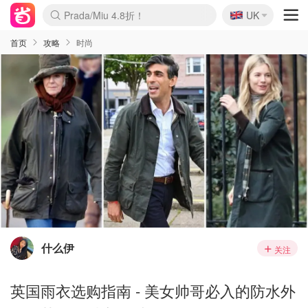
🇬🇧
Prada/Miu 4.8折！
UK
麦卢卡蜂蜜夏促！个位数！
啥？必胜客披萨5折！
首页
攻略
时尚
什么伊
关注
英国雨衣选购指南 - 美女帅哥必入的防水外