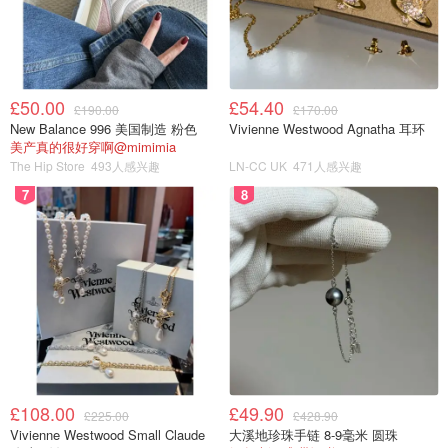
这款防水外套采用
经典的风衣细节
，例如双排扣纽扣、防风
雨襟细节和束腰带，并辅以传统的 Barbour 饰面，例如蜡染
棉、口袋上的徽标刺绣以及衣领和袖口上的针织绳。小编觉
£50.00
£54.40
得比Burberry的风衣多了一丝随性，更好搭配！
点击购
£190.00
£170.00
New Balance 996 美国制造 粉色
Vivienne Westwood Agnatha 耳环
买
美产真的很好穿啊@mimimia
The Hip Store
493人感兴趣
LN-CC UK
471人感兴趣
「男士」Deck Waxed 蜡制夹克
£329
7
8
£108.00
£49.90
£225.00
£428.90
Vivienne Westwood Small Claude
大溪地珍珠手链 8-9毫米 圆珠