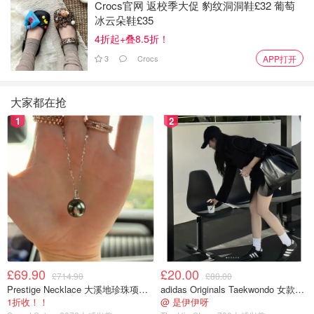
Crocs官网 返校季大促 豹纹洞洞鞋£32 葡萄
官网链接：
https://www.barbour.com/uk/
冰云朵鞋£35
4折起+叠8.5折！
「女士」Allerston 蜡染夹克
£299
3
Crocs
APP打开
大家都在抢
1
2
图片来自于@Barbour，版权属于原作者
£69.90
£20.00
£714.90
£80.00
Prestige Necklace 大溪地珍珠项链 10-11mm
adidas Originals Taekwondo 女款黑色运动鞋
这款Barbour Allerston 蜡染夹克是超经典款，设计
既向过去
1折收！！
@ 是伊伊呀