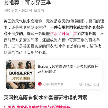
套推荐！可以穿三季！
4959 浏览
2024-08-12 发布
英国的天气以多变著称，无论是春天的绵绵细雨，夏日的骤
雨，还是秋冬的阴冷潮湿，
一件实用的雨衣或防水外套都是
必不可少的
。选购一款既能
防水又时尚百搭
的
防雨外套
，不
仅能应对多变的气候，还能成为衣柜中可穿三季的百搭单
品。以下是英国最实穿的雨衣/防水外套选购攻略，帮你找
到适合自己且实用的外套。
Burberry风衣选购指南 - 经典款式推荐
及尺码建议
小不列颠晒晒君
13.0w
2
英国挑选雨衣/防水外套需要考虑的因素
1. 雨衣/防水外套的功能性与舒适性兼备