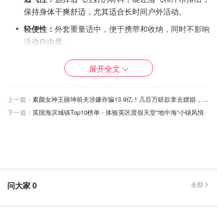
保持身体干爽舒适，尤其适合长时间户外活动。
轻便性：
外套重量适中，便于携带和收纳，同时不影响
活动自由度。
2. 雨衣/防水外套的款式与设计
展开全文
上一篇：
素颜女神王丽坤前夫涉嫌诈骗13.9亿！几百万赃款拿去嫖娼，还给多位女星转账超百万！
下一篇：
英国海滨城镇Top10榜单 - 体验英区度假天堂“地中海”小镇风情
问大家
0
全部