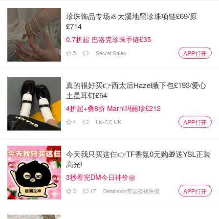
旧能提供良好的保护。
珍珠饰品专场🦪大溪地黑珍珠项链£69/原
英国雨衣/防水外套品牌推荐
£714
0.7折起 巴洛克珍珠手链£35
以下是英国市场上几款实用且备受好评的雨衣/防水外套品
5
Secret Sales
APP打开
牌和款式：
1. Barbour 防水外套
真的很好买👉西太后Hazel腋下包£193/爱心
土星耳钉£54
Barbour 一直在位于英格兰东北部南希尔兹的自家工厂生产
4折起+叠8折 Marni玛丽珍£212
其传统的蜡夹克，品牌距今已有100多年的历史。Barbour
4
LN-CC UK
APP打开
夹克专为户外生活而设计。从蜡质夹克到绗缝款式，都设计
成防风雨，并采用各种饰面以适应英国多变的天气。（例
如，Bedale 和绗缝 Barbour 的制作考虑了不同的条件）它
今天我只买这仨👉TF香氛0元购🎁送YSL正装
高光!
们都具有防水性能。
3秒看完DM今日神价㊙️
造成 Barbour价格高昂的最重要因素之一是
每件产品的工
3
17
Dealmoon英国省钱快报
APP打开
艺
。例如，Barbour 夹克由技艺高超的工匠制作，具有手工
缝制的接缝、复杂的绗缝图案和对细节的细致关注。