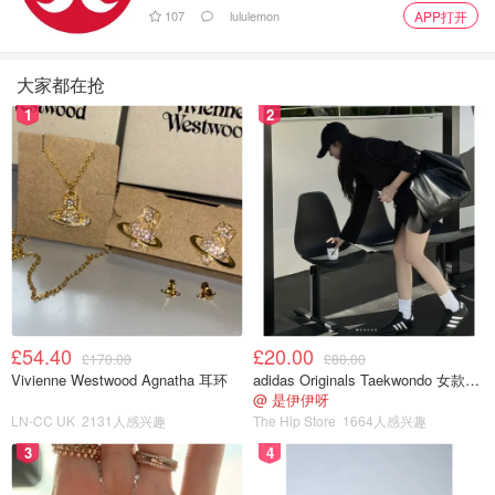
107
lululemon
APP打开
大家都在抢
图片来源于@ebay，版权属于原作者
1
2
Hello Kitty、库洛米、美乐蒂、玉桂狗
这些超火的三丽鸥明
星联名里都有！下面就让我们详细了解一下本次
麦当劳X三
丽鸥X游戏王联名
的10款全新角色吧：
人气玩偶名
英文
角色推荐理由
称
My Melody as
美乐蒂，那位总是带着甜美微笑的
美乐蒂
Dark
小兔子，如今化身强大的黑魔导女
£54.40
£20.00
Magician
£170.00
£80.00
黑魔导女孩
孩，挥舞手中的魔杖自信又勇敢！
Girl
Vivienne Westwood Agnatha 耳环
adidas Originals Taekwondo 女款黑色运动鞋
@ 是伊伊呀
叛逆的库洛米变身霸气的欧西里斯
LN-CC UK
2131人感兴趣
The Hip Store
1664人感兴趣
库洛米
Kuromi as
的天空龙，充满了巨大的能量，身
Slifer the Sky
3
4
欧西里斯的
披酷炫的红色斗篷，随时都能在天
Dragon
天空龙
空翱翔！