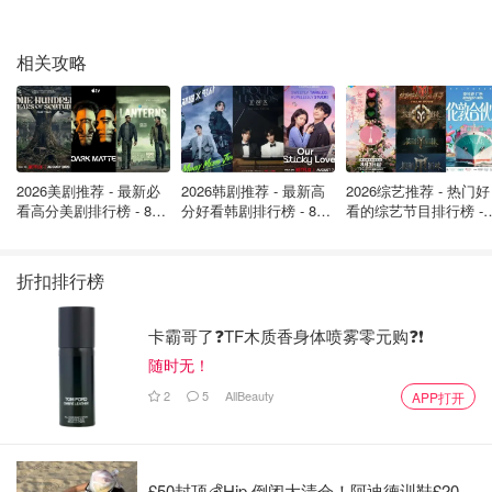
相关攻略
2026美剧推荐 - 最新必
2026韩剧推荐 - 最新高
2026综艺推荐 - 热门好
看高分美剧排行榜 - 8月
分好看韩剧排行榜 - 8月
看的综艺节目排行榜 - 
最新: 《​​足球教练 》第
最新：丁海寅《我的荒
月最新:《​​伦敦合伙人
四季回归！
糖恋爱 》上线❣️
回归啦
折扣排行榜
卡霸哥了❓TF木质香身体喷雾零元购❓❗
随时无！
2
5
AllBeauty
APP打开
£50封顶💰Hip 倒闭大清仓！阿迪德训鞋£20