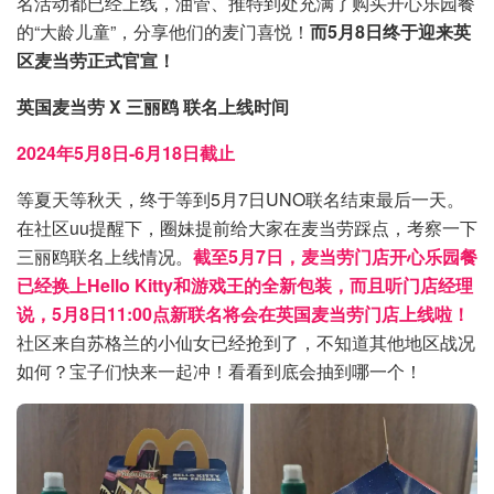
名活动都已经上线，油管、推特到处充满了购买开心乐园餐
的“大龄儿童”，分享他们的麦门喜悦！
而5月8日终于迎来英
区麦当劳正式官宣！
英国麦当劳 X 三丽鸥 联名上线时间
2024年5月8日-6月18日截止
等夏天等秋天，终于等到5月7日UNO联名结束最后一天。
在社区uu提醒下，圈妹提前给大家在麦当劳踩点，考察一下
三丽鸥联名上线情况。
截至5月7日，麦当劳门店开心乐园餐
已经换上Hello Kitty和游戏王的全新包装，而且听门店经理
说，5月8日11:00点新联名将会在英国麦当劳门店上线啦！
社区来自苏格兰的小仙女已经抢到了，不知道其他地区战况
如何？宝子们快来一起冲！看看到底会抽到哪一个！