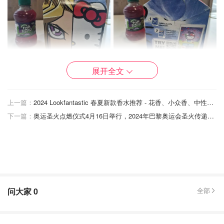
展开全文
想吃妹妹的甜甜圈
查看原帖
12
今天听到 @小鸟依人 uu提醒，听说麦当劳已经上线了迅速
上一篇：
2024 Lookfantastic 春夏新款香水推荐 - 花香、小众香、中性香大盘点
冲向家附近麦麦买了一盒！不得不说比利时加拿大宣传如火
下一篇：
奥运圣火点燃仪式4月16日举行，2024年巴黎奥运会圣火传递路线图公布！
如荼，英区却异常安静? 因为官网说5月7日UNO就结束了，
今天开心乐园盒子已经换上游戏王的“新衣”。刚拿到手很激
动，却发现里面的玩具还是即将结束的UNO系列。好像只是
提前把包装换了……?询问了经理，她说三丽鸥明天会上线！
今天赶早了，明天再来冲??
...
麦麦官网也强势官宣，官网还推出了三丽鸥找不同、Hello
问大家
0
全部
Kitty传送门迷宫等小游戏等待你的互动！