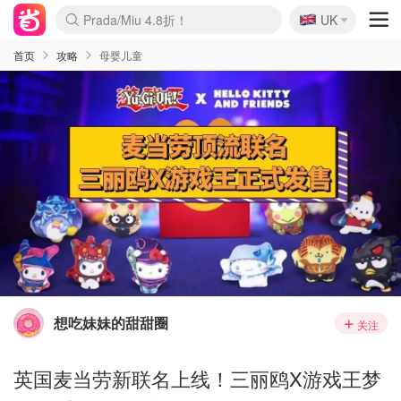
🇬🇧
Prada/Miu 4.8折！
UK
麦卢卡蜂蜜夏促！个位数！
啥？必胜客披萨5折！
首页
攻略
母婴儿童
想吃妹妹的甜甜圈
关注
英国麦当劳新联名上线！三丽鸥X游戏王梦