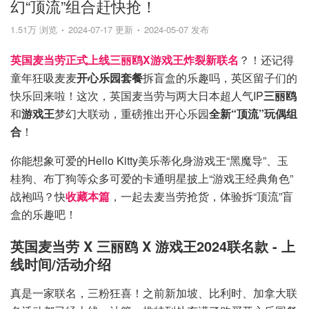
幻“顶流”组合赶快抢！
1.51万 浏览
2024-07-17 更新
2024-05-07 发布
英国麦当劳正式上线三丽鸥X游戏王炸裂新联名
？！还记得
童年狂吸麦麦
开心乐园套餐
拆盲盒的乐趣吗，英区留子们的
快乐回来啦！这次，英国麦当劳与两大日本超人气IP
三丽鸥
和
游戏王
梦幻大联动，重磅推出开心乐园
全新“顶流”玩偶组
合
！
你能想象可爱的Hello Kitty美乐蒂化身游戏王“黑魔导”、玉
桂狗、布丁狗等众多可爱的卡通明星披上“游戏王经典角色”
战袍吗？快
收藏本篇
，一起去麦当劳抢货，体验拆“顶流”盲
盒的乐趣吧！
英国麦当劳 X 三丽鸥 X 游戏王2024联名款 - 上
线时间/活动介绍
真是一家联名，三粉狂喜！之前新加坡、比利时、加拿大联