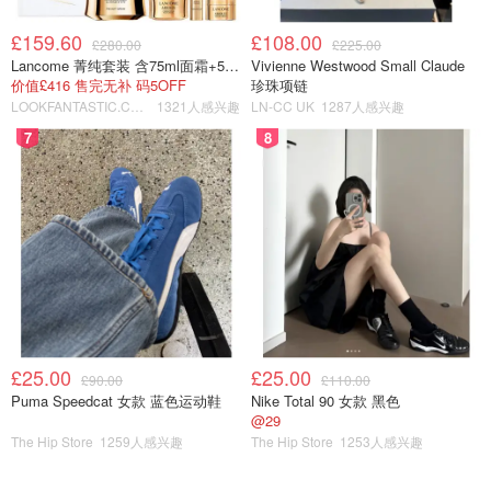
Dragon of
下的巧克猫“贵气”许多，有种新晋招
拉之翼神龙
Ra
财猫的感觉！
£159.60
£108.00
£280.00
£225.00
Lancome 菁纯套装 含75ml面霜+5ml精华+5ml眼霜
Vivienne Westwood Small Claude
顽皮的大眼蛙可洛比和游戏王里的
大眼蛙可洛
价值£416 售完无补 码5OFF
珍珠项链
Keroppi as
“吉祥物”栗子球儿库里波都有一双水
比
LOOKFANTASTIC.COM
1321人感兴趣
LN-CC UK
1287人感兴趣
Kuriboh
汪汪的大眼睛！这双澄澈的眼睛仿
库里波
佛能洞穿世界的奥秘！
7
8
时间都去哪了？操控时间奥秘的帕
帕恰狗
Pochacco as
恰狗会给你答案。这只憨憨小狗原
时间魔术师
Time Wizard
来才是隐藏大Boss！
Badtz-maru
酷酷的酷企鹅这波角色融合好成
酷企鹅
as Red-Eyes
功！真红眼黑龙的皮肤和他融为一
Black
体，又拽又酷，谁也不能忽视他的
真红眼黑龙
Dragon
存在！
£25.00
£25.00
了解了基本角色，下面揭晓一下各个角色的“庐山真面目”，
£90.00
£110.00
Puma Speedcat 女款 蓝色运动鞋
Nike Total 90 女款 黑色
请看大合照?
@29
The Hip Store
1259人感兴趣
The Hip Store
1253人感兴趣