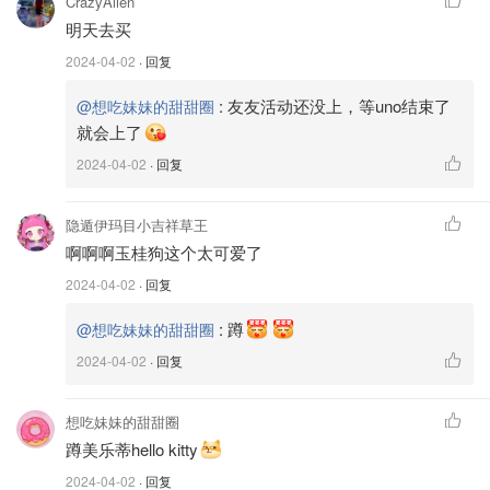
CrazyAlien
明天去买
2024-04-02
· 回复
:
友友活动还没上，等uno结束了
@想吃妹妹的甜甜圈
就会上了
图片来源于@youtube mcdonalduk，版权属于原作者
2024-04-02
· 回复
麦当劳三丽鸥联名活动预告
隐遁伊玛目小吉祥草王
英区宣传虽然比较安静，但资深粉丝发现，英国的麦当劳开
啊啊啊玉桂狗这个太可爱了
心乐园套餐包装也悄咪咪放出麦当劳三丽鸥游戏王2024新
2024-04-02
· 回复
联名的预告！在UNO卡牌联名结束后就将推出这个新活
动，包装左下角有图有真相?
:
蹲
@想吃妹妹的甜甜圈
2024-04-02
· 回复
想吃妹妹的甜甜圈
蹲美乐蒂hello kitty
2024-04-02
· 回复