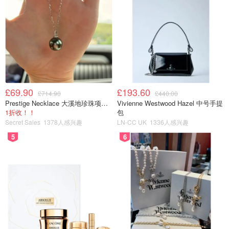
很难把软糯的玉桂狗和游戏王怪兽
Cinnamoroll
青眼白龙联想到一起，难道是因为
玉桂狗
as Blue-Eyes
角色的配色看起来比较和谐？u1s1
White
青眼白龙
化身青眼白龙的玉桂狗瞬间威风了
Dragon
许多！
Hello Kitty as
少女心鼻祖Hello Kitty化身黑魔术
凯蒂猫
Dark
师，紫色魔法帽子和长袍让她的形
£69.90
£193.60
黑魔术师
£714.90
£440.00
Magician
象充满了神秘的魅力！
Prestige Necklace 大溪地珍珠项链 10-11mm
Vivienne Westwood Hazel 中号手提
1折收！！
包
Pompompurin
布丁狗
可可爱爱的布丁狗居然成为了被封
Secret Sales
1378人感兴趣
LN-CC UK
1336人感兴趣
as Exodia the
印的艾克佐迪亚“精灵兽”？！这波想
被封印的艾
Forbidden
5
6
象力满分！
克佐迪亚
One
Tuxedosam
山姆企鹅
三丽鸥小绅士，经常穿燕尾服的山
as Obelisk
姆企鹅披上神圣庄严的了欧贝利斯
欧贝利斯克
the
克的巨神兵的“铠甲”！
的巨神兵
Tormentor
Chococat as
活力充沛的巧克猫此刻变身闪耀着
巧克猫
The Winged
金色光芒的拉之翼神龙！这身装扮