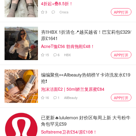
4折起+叠8.5折！
3
Crocs
APP打开
夯‼️HBX 1折清仓📍越买越省！巴宝莉包£329/
原£1641
AcneT恤£56 勃肯拖鞋£48！
15
6
HBX
APP打开
编编聚焦👀Allbeauty热销榜🏅卡诗洗发水£19
图片来源于@X YuGiOhNews，版权属于原作者
抢❗
泡沫洁面£2 | 50ml娇兰复原蜜£84
而且这款联名在全球范围内也太火了吧，比利时上线后，
eBay麦当劳三丽鸥玩偶就迅速炒到了75美元-120美元的高
16
1
AllBeauty
APP打开
价！
要知道英国一份开心乐园餐才£3.89（优惠时甚至£1.99
就可薅），真是买到就是赚到！
已更新🔥lululemon 好价区每周上新 大号粉牛
角包罕见£59
Softstreme卫衣£54/原£108！