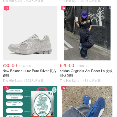
The Hip Store
2302人感兴趣
The Hip Store
2206人感兴趣
Chrome Hill 和Parkhouse Hill两座山是峰区最具代表性的景
3
4
观，穿越两座山的步行道被称作龙脊道。
£30.00
£20.00
£140.00
£100.00
New Balance 2002 Pure Silver 复古
adidas Originals Adi Racer Lo 女款
跑鞋
绿休闲鞋
The Hip Store
1503人感兴趣
The Hip Store
1481人感兴趣
5
6
图片来自于peakdistrictwalks ，版权属于原作者