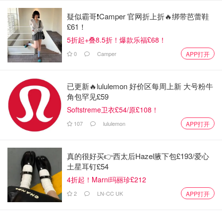
疑似霸哥❗️Camper 官网折上折🔥绑带芭蕾鞋
£61！
5折起+叠8.5折！爆款乐福£68！
0
Camper
APP打开
图片来自于letsgopeakdistrict ，版权属于原作者
已更新🔥lululemon 好价区每周上新 大号粉牛
角包罕见£59
英国峰区天气
Softstreme卫衣£54/原£108！
峰区和英国大陆一样，是温带海洋性气候，不过由于其海拔
107
lululemon
APP打开
较高，因此气温较低，夏季平均最高气温为20度左右，冬季
最高气温在5度左右。这里也是英国降雨量最丰富的地区之
真的很好买👉西太后Hazel腋下包£193/爱心
一，尤其是秋冬时节，常常有雨雪天气，因此去峰区徒步时
土星耳钉£54
一定要装备好雨具，选择合适的服装。
4折起！Marni玛丽珍£212
2
LN-CC UK
山区地带天气多变，山脉谷底常有大风，云层和雾气也会影
APP打开
响能见度，去旅游的小伙伴一定要提前看看天气预报，有所
准备哦。