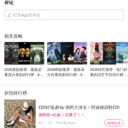
评论
打开App写评论
图片来自于pinterest ，版权属于原作者
相关攻略
英国峰区交通
英国峰区周边围绕着曼彻斯特、谢菲尔德、德比等大城市，
峰区内部有多个小镇，包括著名的温泉小镇Buxton 巴克斯
顿，总体交通非常方便，无论是搭乘火车、巴士还是旅游大
2026美剧推荐 - 最新必
2026韩剧推荐 - 最新高
2026综艺推荐 - 热门好
看高分美剧排行榜 - 8月
分好看韩剧排行榜 - 8月
看的综艺节目排行榜 - 
巴（比如National Express 和 Megabus）都能轻易到达。
最新: 《​​足球教练 》第
最新：丁海寅《我的荒
月最新:《​​伦敦合伙人
四季回归！
糖恋爱 》上线❣️
回归啦
折扣排行榜
£50封顶💰Hip 倒闭大清仓！阿迪德训鞋£20
倒闭价=白捡！又降了！！
1
The Hip Store
APP打开