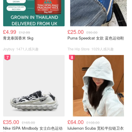
非常神奇的是，这两座山形成于大约3.4亿年前，如今的石
灰岩山丘曾经是珊瑚礁！如果运气好的话，还可以在
Parkhouse Hill南侧看到双重日落。
£4.99
£25.00
£12.99
£90.00
青龙泰国香米 5kg
Puma Speedcat 女款 蓝色运动鞋
Joybuy
1471人感兴趣
The Hip Store
1029人感兴趣
7
8
图片来自于photo4me ，版权属于原作者
£35.00
£64.00
Castleton Cavern 卡斯尔顿洞穴
£165.00
£108.00
Nike ISPA Mindbody 女士白色运动
lululemon Scuba 宽松半拉链卫衣