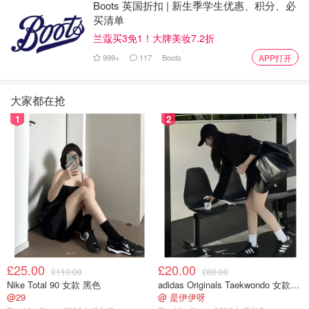
Boots 英国折扣 | 新生季学生优惠、积分、必
买清单
兰蔻买3免1！大牌美妆7.2折
999+
117
Boots
APP打开
大家都在抢
1
2
图片来自于.tripsavvy，版权属于原作者
英国峰区旅游景点
£25.00
£20.00
£110.00
£80.00
Nike Total 90 女款 黑色
adidas Originals Taekwondo 女款黑色运动鞋
Chrome Hill /Parkhouse Hill
@29
@ 是伊伊呀