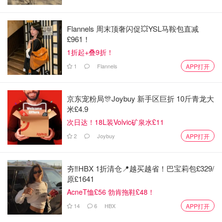
Flannels 周末顶奢闪促💥YSL马鞍包直减
£961！
1折起+叠9折！
图片来自于peakdistrictbytrain ，版权属于原作者
1
Flannels
APP打开
自驾也很方便，从谢菲尔德出发可开A57、A625、A621等
公路，曼彻斯特出发可开A628和A57公路，被评为英国最
京东宠粉局🎊Joybuy 新手区巨折 10斤青龙大
美公路之一的Snake Pass就在峰区西侧。
米£4.9
次日达！18L装Volvic矿泉水£11
除了以上出行方式，在峰区还可以乘坐蒸汽火车！比如会穿
越峰区的
Peak Rail Heritage Railway
，不仅有下午茶，
2
Joybuy
APP打开
在节庆时期还有特别活动。
夯‼️HBX 1折清仓📍越买越省！巴宝莉包£329/
原£1641
AcneT恤£56 勃肯拖鞋£48！
14
6
HBX
APP打开