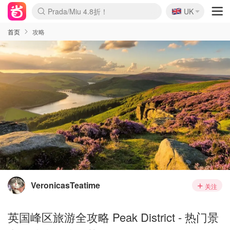
🇬🇧
Prada/Miu 4.8折！
UK
麦卢卡蜂蜜夏促！个位数！
啥？必胜客披萨5折！
首页
攻略
VeronicasTeatime
关注
英国峰区旅游全攻略 Peak District - 热门景