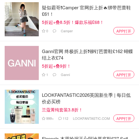
疑似霸哥❗️Camper 官网折上折🔥绑带芭蕾鞋
£61！
5折起+叠8.5折！爆款乐福£68！
0
Camper
APP打开
Ganni官网 终极折上折❗️铆钉芭蕾鞋£162 蝴蝶
结上衣£74
图片来自于@squaremeal ，版权属于原作者
5折起+叠9折！
1
Ganni
APP打开
你能不能够想象，将伦敦眼、大笨钟、红色电话亭等伦敦地
标建筑收入盘中的乐趣？
Town House
伦敦主题下午茶就是
LOOKFANTASTIC2026英国新生季 | 每日低
以伦敦热门旅游景点和地标建筑为灵感创作的，可以说是来
价必买榜
伦敦旅游必打卡的网红下午茶了！
兰蔻菁纯套装3.8折！
999+
112
LOOKFANTASTIC.COM
APP打开
伦敦景点排名 - 10大必打卡伦敦旅游景
点推荐
Flannels 本周捡漏王👍阿迪厚底鞋£27 Self