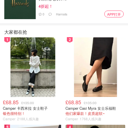
4折起！
0
Harrods
APP打开
大家都在抢
图片来自于@squaremeal ，版权属于原作者
1
2
Rosewood London Kusama Art Afternoon Tea
从抽象派艺
术中提取灵感的糕点充满了先锋艺术感，最近推出的草间弥
生下午茶精致而生动，值得一试。
£68.85
£68.85
£135.00
£135.00
Camper 卡西米拉 女士鞋子
Camper Casi Myra 女士乐福鞋
银色很特别！
他们家爆款！皮质超软~
Camper
2188人感兴趣
Camper
1768人感兴趣
3
4