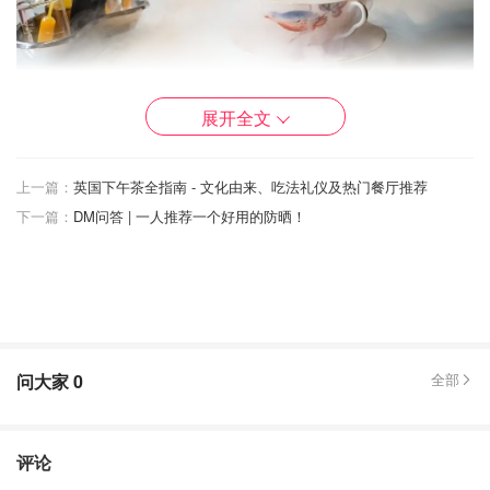
图片来自于@squaremeal ，版权属于原作者
展开全文
受到科学博物馆的启发，位于The Ampersand Hotel的互动
式科学主题下午茶
T
非常有趣，可以体验培养皿中的果冻，
上一篇：
英国下午茶全指南 - 文化由来、吃法礼仪及热门餐厅推荐
土壤中的”化石“和加特技的酷炫烟雾式茶饮，大家不要错过
下一篇：
DM问答 | 一人推荐一个好用的防晒！
呀~
问大家
0
全部
评论