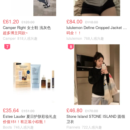
£61.20
£84.00
£120.00
£118.00
Camper Right 女士鞋 浅灰色
lululemon Define Cropped Jacket Nulu 短款夹克
图片来自于@squaremeal ，版权属于原作者
超多博主同款~
码全！！
Camper
818人感兴趣
lululemon
768人感兴趣
伯克利酒店的The Berkeley PRÊT-À-PORTEA时尚下午茶
7
8
每一季都从最新时尚走秀和知名品牌的新品中提取灵感，曾
经创作出红极一时的迪奥主题下午茶。本期伯克利酒店推出
2023春夏时尚主题下午茶，包含Loewe风靡全球的连衣
裙、爱马仕流苏水桶包、致敬西太后的饼干肖像……
£35.64
£46.80
£151.00
£170.00
Estee Lauder 夏日护肤彩妆礼盒
Stone Island STONE ISLAND 圆领
价值151！有正装小棕瓶！
卫衣
Boots
746人感兴趣
Flannels
722人感兴趣
图片来自于@squaremeal ，版权属于原作者