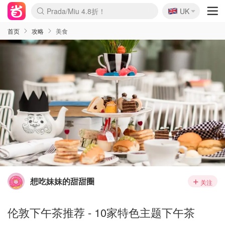
🇬🇧
Prada/Miu 4.8折！
UK
麦卢卡蜂蜜夏促！个位数！
啥？必胜客披萨5折！
首页
攻略
美食
想吃妹妹的甜甜圈
关注
伦敦下午茶推荐 - 10家特色主题下午茶