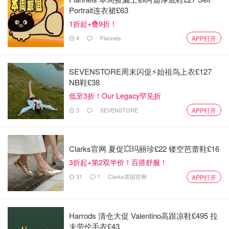
小不列颠晒晒君
Portrait连衣裙£63
6.4w
1折起+叠9折！
3. 草间弥生主题下午茶
4
Flannels
APP打开
地址： 252 High Holborn WC1V 7EN
电话：02077818888
SEVENSTORE周末闪促⚡️始祖鸟上衣£127
网站：
rosewoodhotels.com
NB鞋£38
价格：每人 72 英镑或每人 75 英镑（含一杯起泡酒）
低至3折！Our Legacy罕见折
伦敦瑰丽酒店的艺术下午茶是许多文艺爱好者挚爱的打卡圣
3
SEVENSTORE
APP打开
地，瑰丽酒店的艺术下午茶灵感通常来源于时下热门的艺术
展。
Clarks官网 夏促💥玛丽珍£22 镂空芭蕾鞋£16
3折起+第2双半价！百搭舒服！
31
1
Clarks英国官网
APP打开
Harrods 清仓大促 Valentino高跟凉鞋£495 拉
夫劳伦毛衣£43