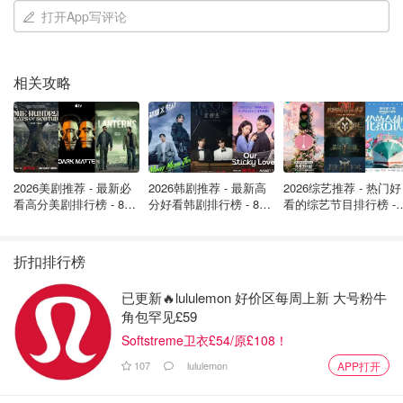
打开App写评论
图片来自于@squaremeal ，版权属于原作者
相关攻略
同时酒店还推出侏罗纪恐龙主题下午茶，带你体验2亿年前
恐龙时代的沉浸式感受，带来一场视觉和味觉双重刺激下的
美食盛筵。
2026美剧推荐 - 最新必
2026韩剧推荐 - 最新高
2026综艺推荐 - 热门好
2. 地标建筑主题下午茶
看高分美剧排行榜 - 8月
分好看韩剧排行榜 - 8月
看的综艺节目排行榜 - 
最新: 《​​足球教练 》第
最新：丁海寅《我的荒
月最新:《​​伦敦合伙人
地址：Town House at The Kensington, 109-113 Queen's
四季回归！
糖恋爱 》上线❣️
回归啦
Gate, London, SW7 5LP
折扣排行榜
电话：+442075896300
网站：
townhousekensington.com
已更新🔥lululemon 好价区每周上新 大号粉牛
价格：每人55英镑~
角包罕见£59
Softstreme卫衣£54/原£108！
107
lululemon
APP打开