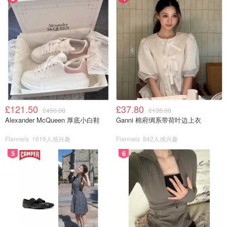
图片来自于@visit london，版权属于原作者
4. 时尚主题下午茶
地址：The Berkeley, Wilton Pl, Knightsbridge, London SW1X
7RL
电话：+442071078866
网站：
the-berkeley.co.uk
£121.50
£37.80
£450.00
£135.00
价格：每人60镑，加香槟70镑~
Alexander McQueen 厚底小白鞋
Ganni 棉府绸系带荷叶边上衣
Flannels
1619人感兴趣
Flannels
842人感兴趣
5
6