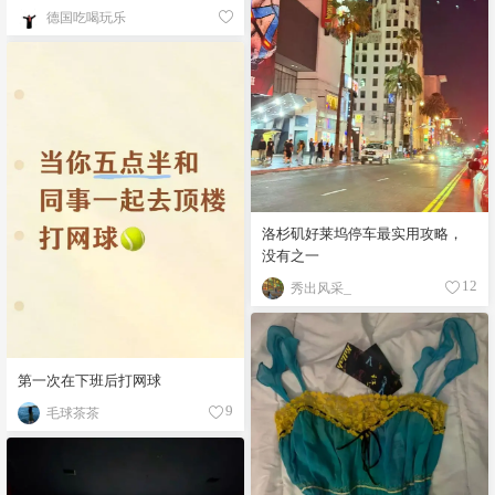
德国吃喝玩乐
洛杉矶好莱坞停车最实用攻略，
没有之一
秀出风采_
12
第一次在下班后打网球
毛球茶茶
9