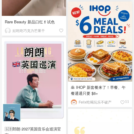
Rare Beauty 新品口红💄试色
妘吃吃巧克力芒果干
🥞 IHOP 新套餐来了！早餐、午
餐通通只要 $6+
Felix吃喝玩乐不破产
11
🇬🇧郎朗·2027英国音乐会巡演官