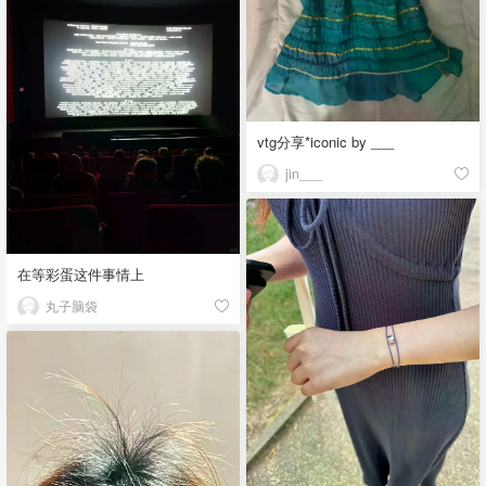
vtg分享*iconic by ___
jin___
在等彩蛋这件事情上
丸子脑袋