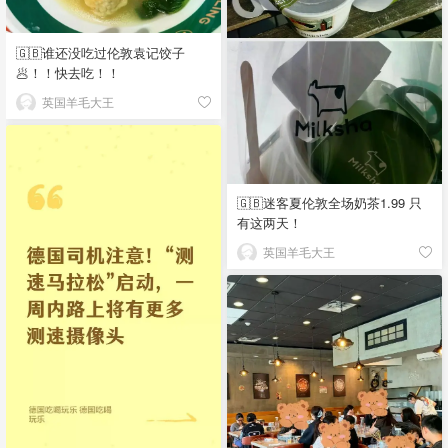
🇬🇧谁还没吃过伦敦袁记饺子
🥟！！快去吃！！
英国羊毛大王
🇬🇧迷客夏伦敦全场奶茶1.99 只
有这两天！
英国羊毛大王