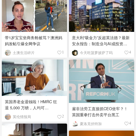
带1岁宝宝坐商务舱被骂？澳洲妈
意大利“吸金力”反超英法德？最新
妈发帖引爆全网争议
安永报告：制造业与AI成投资新
宠！
土澳生活碎片
今天吃菠萝披萨了吗
1
4
英国养老金退钱啦！HMRC 狂
退 5,000 万镑，人均可
雇非法劳工直接抓CEO坐牢？！
领 £4,000！
英国重拳打击外卖平台黑工
英伦情报局
2
夏洛克伏特加
4