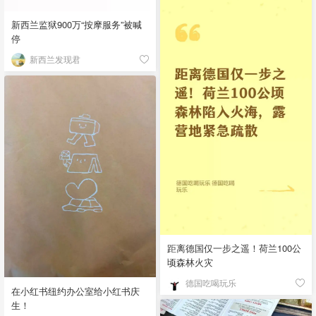
新西兰监狱900万“按摩服务”被喊
停
新西兰发现君
距离德国仅一步之遥！荷兰100公
顷森林火灾
德国吃喝玩乐
在小红书纽约办公室给小红书庆
生！