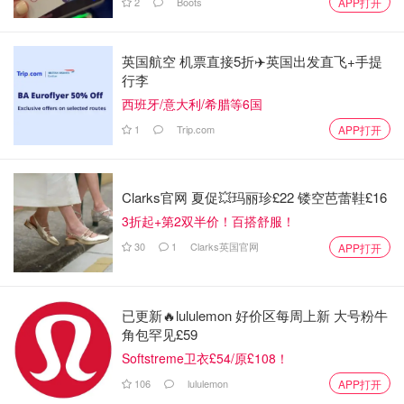
2
Boots
APP打开
英国航空 机票直接5折✈️英国出发直飞+手提
行李
西班牙/意大利/希腊等6国
1
Trip.com
APP打开
Clarks官网 夏促💥玛丽珍£22 镂空芭蕾鞋£16
3折起+第2双半价！百搭舒服！
30
1
Clarks英国官网
APP打开
已更新🔥lululemon 好价区每周上新 大号粉牛
角包罕见£59
Softstreme卫衣£54/原£108！
106
lululemon
APP打开