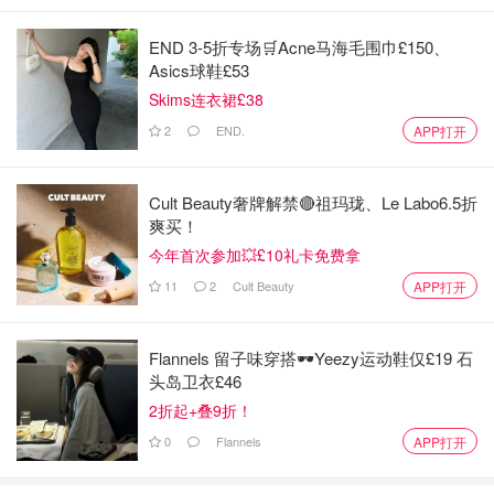
END 3-5折专场🛒Acne马海毛围巾£150、
Asics球鞋£53
Skims连衣裙£38
2
END.
APP打开
Cult Beauty奢牌解禁🔴祖玛珑、Le Labo6.5折
爽买！
今年首次参加💥£10礼卡免费拿
11
2
Cult Beauty
APP打开
Flannels 留子味穿搭🕶️Yeezy运动鞋仅£19 石
头岛卫衣£46
2折起+叠9折！
0
Flannels
APP打开