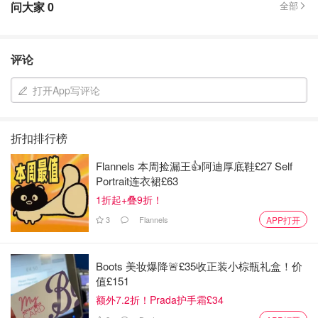
问大家
0
全部
评论
打开App写评论
折扣排行榜
Flannels 本周捡漏王👍阿迪厚底鞋£27 Self
Portrait连衣裙£63
1折起+叠9折！
3
Flannels
APP打开
Boots 美妆爆降🚨£35收正装小棕瓶礼盒！价
值£151
额外7.2折！Prada护手霜£34