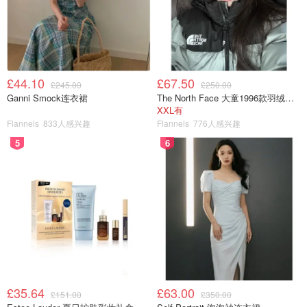
£44.10
£67.50
£245.00
£250.00
Ganni Smock连衣裙
The North Face 大童1996款羽绒夹克
XXL有
Flannels
833人感兴趣
Flannels
776人感兴趣
5
6
£35.64
£63.00
£151.00
£350.00