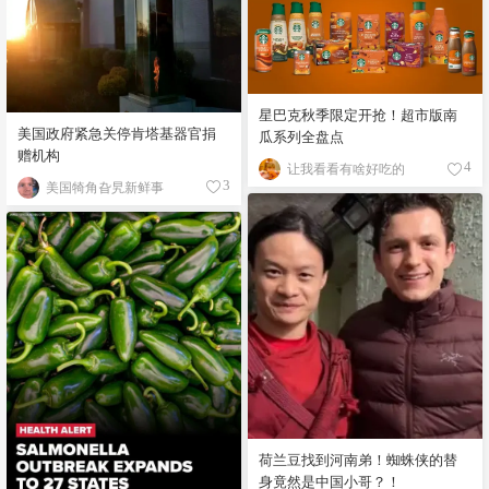
星巴克秋季限定开抢！超市版南
美国政府紧急关停肯塔基器官捐
瓜系列全盘点
赠机构
让我看看有啥好吃的
4
美国犄角旮旯新鲜事
3
荷兰豆找到河南弟！蜘蛛侠的替
身竟然是中国小哥？！