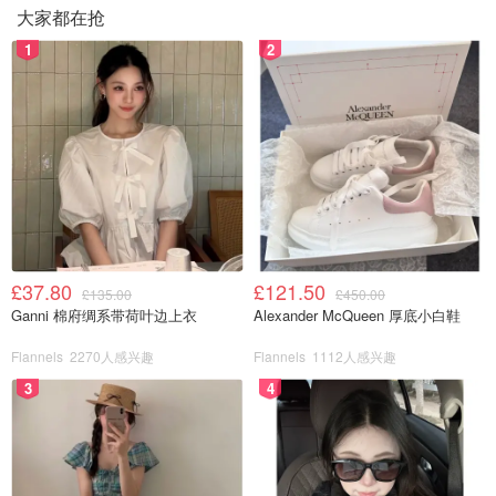
大家都在抢
1
2
£37.80
£121.50
£135.00
£450.00
Ganni 棉府绸系带荷叶边上衣
Alexander McQueen 厚底小白鞋
Flannels
2270人感兴趣
Flannels
1112人感兴趣
3
4