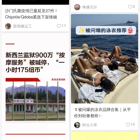
琳娜贝尔
8
沙门氏菌疫情已蔓延至27州！
Chipotle/Qdoba紧急下架辣椒
新闻搬运工
13
👙被问爆的泳衣品牌合集｜从平
价到轻奢都有✨
种点小草
16