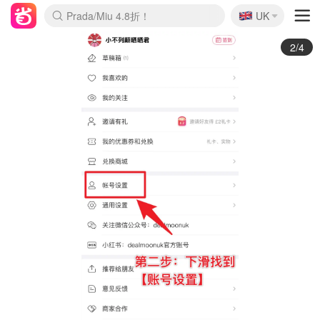
🇬🇧
Prada/Miu 4.8折！
UK
麦卢卡蜂蜜夏促！个位数！
啥？必胜客披萨5折！
3/4