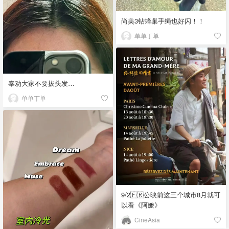
尚美3钻蜂巢手绳也好闪！！
单单丁单
奉劝大家不要拔头发…
单单丁单
9/2🇫🇷公映前这三个城市8月就可
以看《阿嬷》
CineAsia