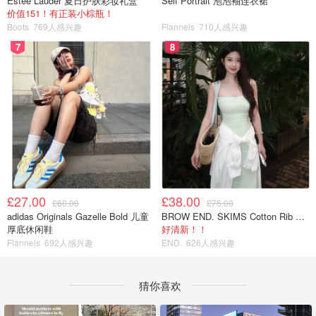
Estee Lauder 夏日护肤彩妆礼盒
Self Portrait 泡泡袖连衣裙
价值151！有正装小棕瓶！
Boots
769人感兴趣
Flannels
710人感兴趣
7
8
£27.00
£38.00
£60.00
£75.00
adidas Originals Gazelle Bold 儿童
BROW END. SKIMS Cotton Rib 长款背心连衣裙 薄荷绿
厚底休闲鞋
好清新！！
Flannels
692人感兴趣
END.
626人感兴趣
猜你喜欢