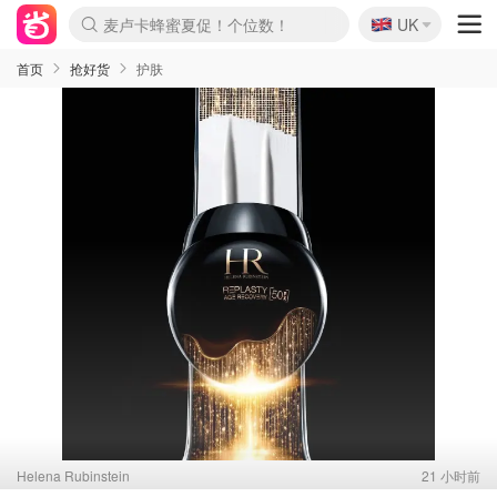
麦卢卡蜂蜜夏促！个位数！
🇬🇧
UK
Prada/Miu 4.8折！
啥？必胜客披萨5折！
首页
抢好货
护肤
Helena Rubinstein
21 小时前