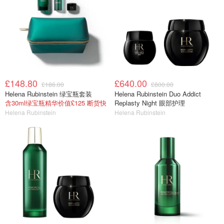
£148.80
£640.00
£186.00
£800.00
Helena Rubinstein 绿宝瓶套装
Helena Rubinstein Duo Addict
含30ml绿宝瓶精华价值£125 断货快
Replasty Night 眼部护理
Helena Rubinstein
Helena Rubinstein