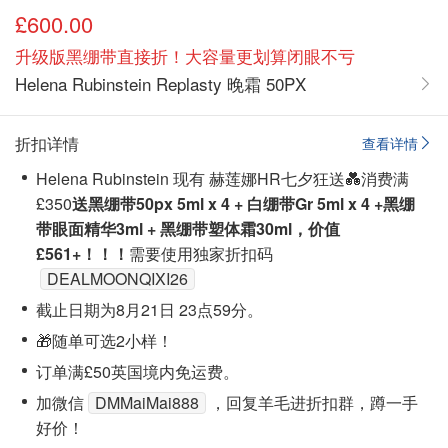
£600.00
升级版黑绷带直接折！大容量更划算闭眼不亏
Helena Rubinstein Replasty 晚霜 50PX
折扣详情
查看详情
Helena Rubinstein 现有 赫莲娜HR七夕狂送💑消费满
£350
送黑绷带50px 5ml x 4 + 白绷带Gr 5ml x 4 +
黑绷
带眼面精华3ml + 黑绷带塑体霜30m
l
，
价值
£561+！！！
需要使用独家折扣码
DEALMOONQIXI26
截止日期为8月21日 23点59分。
🎁随单可选
2小样
！
订单满£50英国境内免运费。
加微信
DMMaiMai888
，回复羊毛进折扣群，蹲一手
好价！