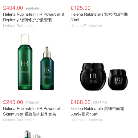
£404.00
£125.00
£505.00
Helena Rubinstein HR Powercell &
Helena Rubinstein 第六代绿宝瓶
Replasty 强韧修护护肤套装
30ml
Helena Rubinstein
Helena Rubinstein
£240.00
£468.00
£300.00
£585.00
Helena Rubinstein HR Powercell
Helena Rubinstein 黑绷带面霜
Skinmunity 紧致修护精华套装
50ml+眼霜15ml
Helena Rubinstein
Helena Rubinstein