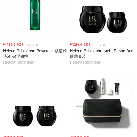
£100.80
£468.00
£126.00
£585.00
Helena Rubinstein Powercell 赋活精
Helena Rubinstein Night Repair Duo
华液 保湿修护
眼霜套装
Helena Rubinstein
Helena Rubinstein