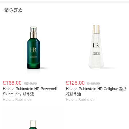
猜你喜欢
£168.00
£128.00
£210.00
£160.00
Helena Rubinstein HR Powercell
Helena Rubinstein HR Cellglow 雪绒
Skinmunity 精华液
花精华油
Helena Rubinstein
Helena Rubinstein