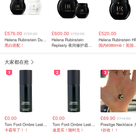
£576.00
£600.00
£520.00
£720.00
£750.00
Helena Rubinstein Duo Age Recovery 夜用50PX 日用GR套装
Helena Rubinstein
黑白搭配！
Replasty 夜间修护霜
国内6380rmb！英
50PX 100ml
大家都在抢
1
2
3
£0.00
£0.00
£69.90
£714.90
Tom Ford Ombre Leather 身体喷雾 150ml
Tom Ford Ombre Leather 全身喷雾 150ml
卡霸哥了！！
速度买！随时无！
1折收！！