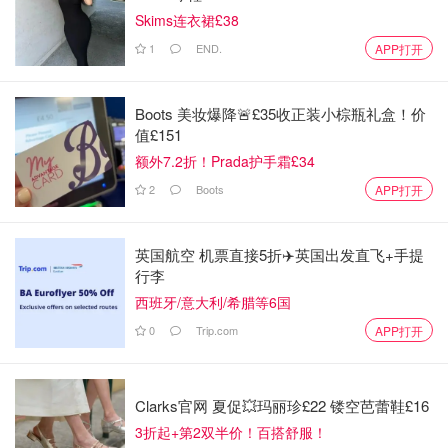
Skims连衣裙£38
1
END.
APP打开
Boots 美妆爆降🚨£35收正装小棕瓶礼盒！价
值£151
额外7.2折！Prada护手霜£34
2
Boots
APP打开
英国航空 机票直接5折✈️英国出发直飞+手提
行李
西班牙/意大利/希腊等6国
0
Trip.com
APP打开
Clarks官网 夏促💥玛丽珍£22 镂空芭蕾鞋£16
3折起+第2双半价！百搭舒服！