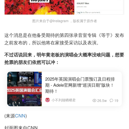
图片来自于@Instagram ，版权属于原作者
这个消息是在他备受期待的第四张录音室专辑《等于》发布
之前发布的，所以他将在家接受采访以及表演。
不过话说回来，明年黄老板的演唱会大概率没啥问题，想要
抢票的朋友们依然可以冲：
2025年英国演唱会门票预订及日程排
期 - Adele官网新增“巡演日期”版块！
期待！
小不列颠晒晒君
26.5w
19
(来源
CNN
)
封面图来自CNN