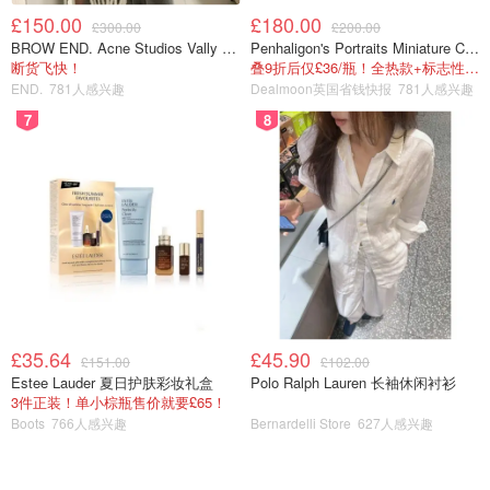
£150.00
£180.00
£300.00
£200.00
BROW END. Acne Studios Vally 刺绣围巾 白色
Penhaligon's Portraits Miniature Collection 香氛套装 5瓶装
断货飞快！
叠9折后仅£36/瓶！全热款+标志性兽首头
END.
781人感兴趣
Dealmoon英国省钱快报
781人感兴趣
7
8
£35.64
£45.90
£151.00
£102.00
Estee Lauder 夏日护肤彩妆礼盒
Polo Ralph Lauren 长袖休闲衬衫
3件正装！单小棕瓶售价就要£65！
Boots
766人感兴趣
Bernardelli Store
627人感兴趣