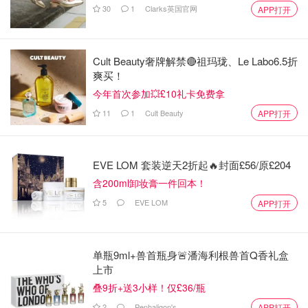
30
1
Clarks英国官网
APP打开
Cult Beauty奢牌解禁🔴祖玛珑、Le Labo6.5折
爽买！
今年首次参加💥£10礼卡免费拿
11
1
Cult Beauty
APP打开
EVE LOM 套装逆天2折起🔥封面£56/原£204
含200ml卸妆膏一件回本！
5
EVE LOM
APP打开
单瓶9ml+兽首瓶身🚨潘海利根兽首Q香礼盒
上市
叠9折+送3小样！仅£36/瓶
2
Penhaligon's
APP打开