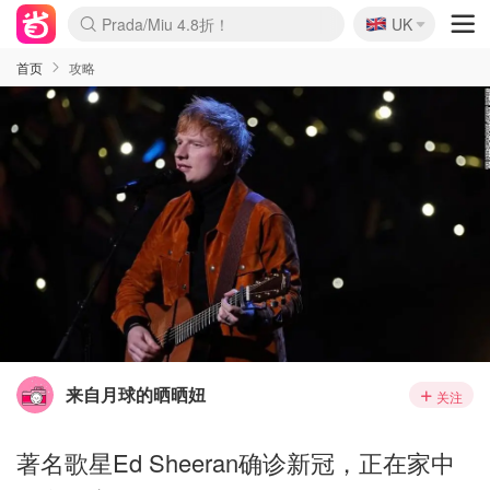
🇬🇧
Prada/Miu 4.8折！
UK
麦卢卡蜂蜜夏促！个位数！
啥？必胜客披萨5折！
首页
攻略
来自月球的晒晒妞
关注
著名歌星Ed Sheeran确诊新冠，正在家中