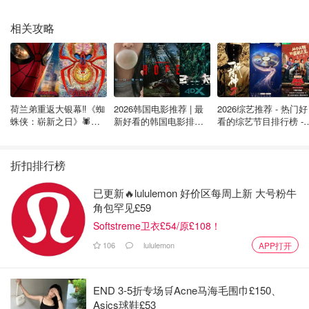
相关攻略
荷兰弟重返大银幕‼️《蜘
2026韩国电影推荐 | 最
2026综艺推荐 - 热门好
蛛侠：崭新之日》🕷️北
新好看的韩国电影排行
看的综艺节目排行榜 - 
美热映中❣️阵容豪华✨🤩
榜，必看盘点！8月最
月最新:《​​披荆斩棘
新！(持续更新）
2026》回归啦
折扣排行榜
已更新🔥lululemon 好价区每周上新 大号粉牛
角包罕见£59
Softstreme卫衣£54/原£108！
106
lululemon
APP打开
END 3-5折专场🛒Acne马海毛围巾£150、
Asics球鞋£53