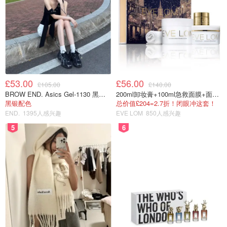
£53.00
£56.00
£105.00
£140.00
BROW END. Asics Gel-1130 黑色运动鞋
200ml卸妆膏+100ml急救面膜+面霜+洁颜布
黑银配色
总价值£204=2.7折！闭眼冲这套！
END.
1395人感兴趣
EVE LOM
850人感兴趣
5
6