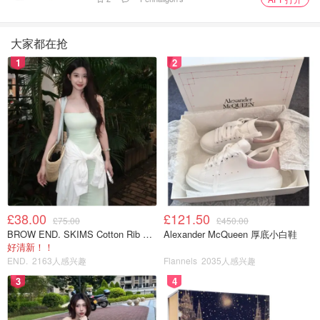
大家都在抢
1
2
£38.00
£121.50
£75.00
£450.00
BROW END. SKIMS Cotton Rib 长款背心连衣裙 薄荷绿
Alexander McQueen 厚底小白鞋
好清新！！
END.
2163人感兴趣
Flannels
2035人感兴趣
3
4