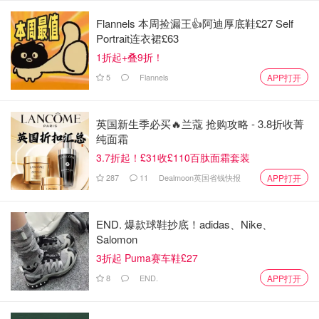
Flannels 本周捡漏王👍阿迪厚底鞋£27 Self
Portrait连衣裙£63
1折起+叠9折！
图片来自于@ TENA，版权属于原作者
5
Flannels
APP打开
3. Bodyform
英国新生季必买🔥兰蔻 抢购攻略 - 3.8折收菁
Bodyform 卫生巾旨在为女性提供极佳的舒适度和安全感。
纯面霜
她提供了三重防漏保护技术，形状独特的衬里非常贴合身体
3.7折起！£31收£110百肽面霜套装
曲线。有了 Bodyform 真的不怕经期由于运动幅度大发生侧
287
11
Dealmoon英国省钱快报
APP打开
漏等问题，给足了我们安全感！
Bodyform 是采用了全棉材质，厚度跟大家在国内买的卫生
END. 爆款球鞋抄底！adidas、Nike、
巾差不多。而且性价比很高，一般在 1.4 镑左右一包，勤换
Salomon
都不心疼！（
Boots购买链接
）
3折起 Puma赛车鞋£27
8
END.
APP打开