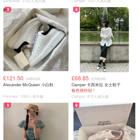
Escentual
2122人感兴趣
Camper
1237人感兴趣
3
4
£121.50
£68.85
£450.00
£135.00
Alexander McQueen 小白鞋
Camper 卡西米拉 女士鞋子
银色很特别！
Flannels
1080人感兴趣
Camper
872人感兴趣
5
6