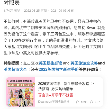
对照表
1.74万 浏览
2022-08-25 更新
2021-09-05 发布
不知何时，有谣传说英国的卫生巾不好用，只有卫生棉条
等。真的坑苦了刚来英国留学的姐妹们。想当初 Swan 就是
因为轻信了这个谣言，带了三四包卫生巾，导致行李超额还
交了100多欧的行李费，真的是血淋淋的教训。本文就会给
大家盘点英国好用的卫生巾品牌与类型，后面还附了英国卫
生巾常见中英文对照供大家参考。
特别提醒：
点击查收
英国新生必读
and
英国旅游全攻略
and
英国超市大全
！还有
2022英国留学新生手册
等你解锁哦！
2026英国留学 - 新生季最全攻略！生
活指南+必买购物清单
语言班+开学季不踩雷！
Dealmoon英国省钱快报
1093
957