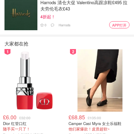
Harrods 清仓大促 Valentino高跟凉鞋£495 拉
夫劳伦毛衣£43
4折起！
0
Harrods
APP打开
大家都在抢
1
2
图片来自于@Bodyform，版权属于原作者
4. Lil-Lets
Lil-Lets 是英国品牌，已经在卫生巾领域有 60 年的经营经验
了。品牌致力于帮助女性更好地了解身体需求，让女性更加
自信舒适！所以Lil-Lets 的卫生巾尺寸种类繁多，可以满足
女性的不同需求。毋庸置疑，Lil-Lets 可以算是英国颜值超
高的卫生巾了，粉粉嫩嫩的包装看着就像一包包礼物，让每
£6.00
£68.85
£32.00
£135.00
次经期的心情都会好一些！（
Boots购买链接
）
Dior 红管口红
Camper Casi Myra 女士乐福鞋
随手买一只了！
他们家爆款！皮质超软~