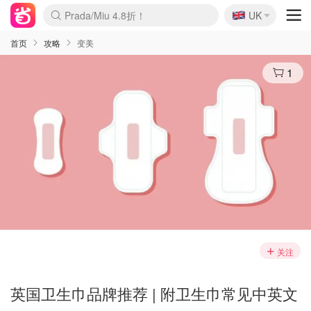
🇬🇧
Prada/Miu 4.8折！
UK
麦卢卡蜂蜜夏促！个位数！
啥？必胜客披萨5折！
首页
攻略
变美
1
关注
英国卫生巾品牌推荐 | 附卫生巾常见中英文