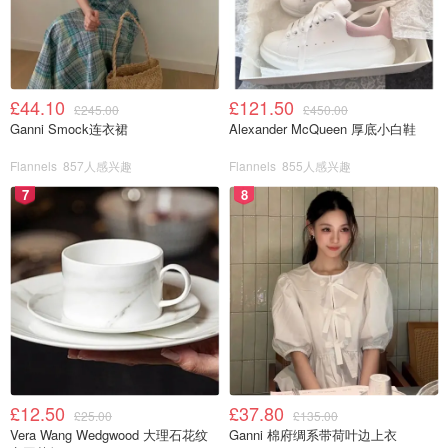
图片来自于@Lil-Lets，版权属于原作者
Lil-Lets 卫生巾垫的棉质比较紧致，摸起来柔软又实在。很
£44.10
£121.50
多用不惯 Always 与 Bodyform 的棉质设计的，一定要试试
£245.00
£450.00
Ganni Smock连衣裙
Alexander McQueen 厚底小白鞋
Lil-Lets 的卫生巾，那将是一种不同的体验！
Flannels
857人感兴趣
Flannels
855人感兴趣
7
8
£12.50
£37.80
£25.00
£135.00
图片来自于@Lil-Lets，版权属于原作者
Vera Wang Wedgwood 大理石花纹
Ganni 棉府绸系带荷叶边上衣