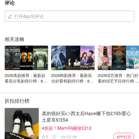
Sensitive的棉质会更加柔软舒适。
评论
Always Ultra
：超长系列卫生巾采用 InstantDry 系统，
打开App写评论
可在几秒钟内吸收液体；不仅如此，Ultra系列还采用
了异味中和技术，可锁住异味，而不仅仅是掩盖异
味。。
相关攻略
Always infinity
：强烈推荐量大的姐妹们使用
infinity。这是液体卫生巾，是世界上第一款
SmartFoam卫生巾。可以吸收超过卫生巾自重10倍的
量，超级清爽柔软，用的时候几乎感受不到他的存在！
2026美剧推荐 - 最新必
2026韩剧推荐 - 最新高
2026综艺推荐 - 热门好
（
Boots购买链接
）
看高分美剧排行榜 - 8月
分好看韩剧排行榜 - 8月
看的综艺节目排行榜 - 
最新: 《​​足球教练 》第
最新：丁海寅《我的荒
月最新:《​​伦敦合伙人
四季回归！
糖恋爱 》上线❣️
回归啦
折扣排行榜
真的很好买👉西太后Hazel腋下包£193/爱心
土星耳钉£54
4折起！Marni玛丽珍£212
2
LN-CC UK
APP打开