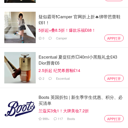
图片来自于@ Always，版权属于原作者
2. TENA
疑似霸哥❗️Camper 官网折上折🔥绑带芭蕾鞋
£61！
TENA 是爱适瑞（Essity ）旗下的品牌，爱适瑞是总部在斯
5折起+叠8.5折！爆款乐福£68！
德哥尔摩的全球领先的卫生健康公司。而TENA作为专业女
0
Camper
APP打开
性护理品牌，在行业内有超过50年的经验。TENA 拥有独创
的 instaDRY™ 技术，针对解决短时间内迅速吸收大量液体
Escentual 夏促狂炸💥40ml小黑瓶礼盒£43
的问题，并将液体更均匀地分布在卫生巾片上以保持私处干
Dior唇膏£6
爽。
2.5折起 纪梵希唇釉£14
TENA 的垫片是相对厚的款式，所以吸收量也强。而且
2
Escentual
APP打开
TENA 也有做卫生安全裤，夜晚量大的姐妹们可以考虑入
手。（
Boots购买链接
）
Boots 英国折扣 | 新生季学生优惠、积分、必
买清单
兰蔻买3免1！大牌美妆7.2折
999+
117
Boots
APP打开