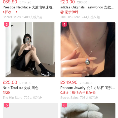
£69.90
£20.00
元/笔
£714.90
£80.00
Prestige Necklace 大溪地珍珠项链 10-11mm
adidas Originals Taekwondo 女款黑色运动鞋
1折收！！
@ 是伊伊呀
汇款金额的
Secret Sales
2409人感兴趣
The Hip Store
744人感兴趣
0.05％，最低50
3
4
兴业银行
金卡客户
100元/笔
元/笔，最高200
元/笔
兴业银行
白金黑金客户
免费
100元/笔
汇款金额的
港：80元/笔
0.10％，最低20
光大银行
普通客户
其余：150元/笔
元/笔，最高250
£25.00
£249.90
£110.00
£3046.90
元/笔
Nike Total 90 女款 黑色
Pendant Jewelry 公主方钻石 圆形大溪地珍珠吊坠 11-12mm
@29
0.8折！很适合当礼物欸
汇款金额的
The Hip Store
722人感兴趣
Secret Sales
708人感兴趣
0.10％，最低20
5
6
光大银行
财富客户
免费
元/笔，最高250
元/笔