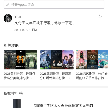
普通客户电子渠
0.08％，最低40
笔
打开App写评论
工商银行
道
元/笔，最高208
其余：100元/笔
元/笔
likue
支付宝去年底就不行啦，修改一下吧。
汇款金额的
港澳台：80元/
2021-03-07
· 回复
0.10％，最低50
笔
工商银行
普通客户
元/笔，最高260
其余：150元/笔
相关攻略
元/笔
支付宝上银汇款
普通客户
50元/笔
免费
汇款金额的
2026美剧推荐 - 最新必
2026韩剧推荐 - 最新高
2026综艺推荐 - 热门好
港澳台：80元/
看高分美剧排行榜 - 8月
分好看韩剧排行榜 - 8月
看的综艺节目排行榜 - 
0.10％，最低20
笔
最新: 《​​足球教练 》第
交通银行
普通客户
最新：丁海寅《我的荒
月最新:《​​伦敦合伙人
元/笔，最高250
四季回归！
糖恋爱 》上线❣️
回归啦
其余：150元/笔
元/笔
折扣排行榜
汇款金额的
卡霸哥了❓TF木质香身体喷雾零元购❓❗