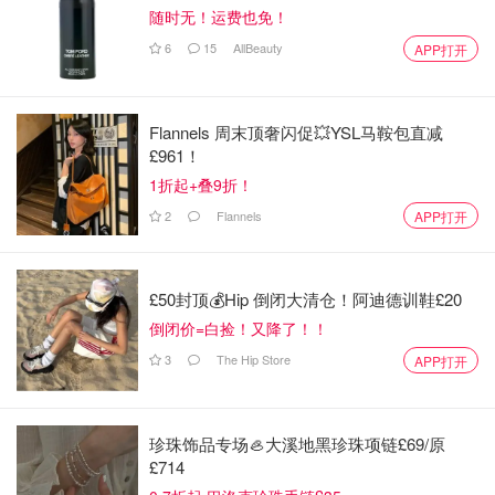
0.10％，最低20
随时无！运费也免！
华夏银行
普通客户
80元/笔
元/笔，最高200
6
15
AllBeauty
APP打开
元/笔
汇款金额的
港澳台：80元/
Flannels 周末顶奢闪促💥YSL马鞍包直减
0.10％，最低20
£961！
笔
宁波银行
普通客户
元/笔，最高200
1折起+叠9折！
其余：150元/笔
元/笔
2
Flannels
APP打开
汇款金额的
0.10％，最低20
£50封顶💰Hip 倒闭大清仓！阿迪德训鞋£20
江苏银行
普通客户
80元/笔
元/笔，最高250
倒闭价=白捡！又降了！！
元/笔
3
The Hip Store
APP打开
汇款金额的
0.10％，最低50
珍珠饰品专场🦪大溪地黑珍珠项链£69/原
浦发银行
普通客户
80元/笔
£714
元/笔，最高250
元/笔