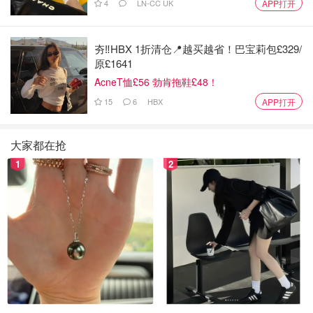
4
LN-CC UK
APP打开
0.10％，最低20
笔
中信银行
普通客户
元/笔，最高250
其余：100元/笔
元/笔
夯‼️HBX 1折清仓📍越买越省！巴宝莉包£329/
原£1641
AcneT恤£56 勃肯拖鞋£48！
汇款金额的
0.10％，最低20
15
6
HBX
APP打开
农业银行
普通客户
80元/笔
元/笔，最高200
元/笔
大家都在抢
1
2
汇款金额的
0.10％，最低20
建设银行
普通客户
80元/笔
元/笔，最高300
元/笔
汇款金额的
0.10％，最低50
兴业银行
普通客户
100元/笔
元/笔，最高200