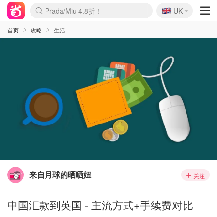
🇬🇧
Prada/Miu 4.8折！
UK
麦卢卡蜂蜜夏促！个位数！
啥？必胜客披萨5折！
首页
攻略
生活
来自月球的晒晒妞
关注
中国汇款到英国 - 主流方式+手续费对比