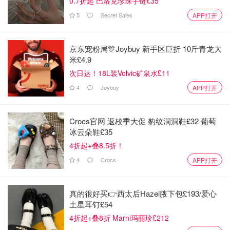
0.7折起 巴洛克珍珠手链£35
5
Secret Sales
APP打开
汇款金额的
港澳台：100元/
0.10％，最低50
笔
民生银行
普通客户
京东宠粉局🎊Joybuy 新手区巨折 10斤青龙大
元/笔，最高200
米£4.9
其余：200元/笔
元/笔
次日达！18L装Volvic矿泉水£11
4
Joybuy
APP打开
汇款金额的
港澳台：50元/
普通客户网上和
0.05％，最低25
笔
民生银行
手机银行
元/笔，最高100
Crocs官网 返校季大促 豹纹洞洞鞋£32 葡萄
其余：100元/笔
冰云朵鞋£35
元/笔
4折起+叠8.5折！
汇款金额的
4
Crocs
APP打开
0.08％，最低20
邮储银行
普通客户
70元/笔
元/笔，最高200
真的很好买👉西太后Hazel腋下包£193/爱心
元/笔
土星耳钉£54
4折起+叠8折 Marni玛丽珍£212
汇款金额的
港澳台：80元/