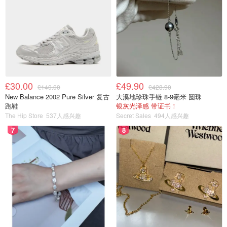
光大银行
准私客户
免费
免费
汇款金额的
0.10％，最低20
广发银行
普通客户
50元/笔
元/笔，最高200
£30.00
£49.90
£140.00
£428.90
元/笔
New Balance 2002 Pure Silver 复古
大溪地珍珠手链 8-9毫米 圆珠
跑鞋
银灰光泽感 带证书！
汇款金额的
The Hip Store
537人感兴趣
Secret Sales
494人感兴趣
0.10％，最低50
7
8
上海银行
普通客户
80元/笔
元/笔，最高500
元/笔
汇款金额的
0.10％，最低
汇丰银行
普通客户
120元/笔
100元/笔，最高
500元/笔