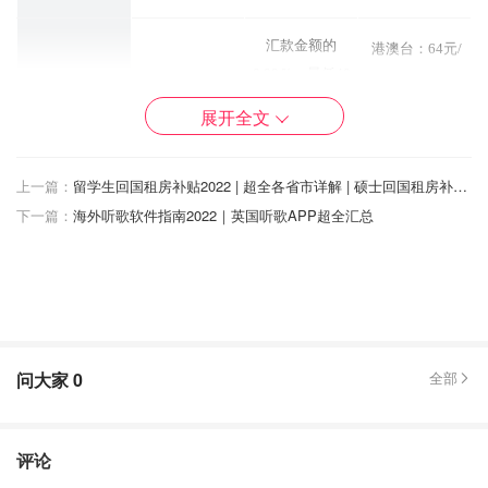
汇款金额的
港澳台：64元/
0.08％，最低40
笔
中国银行
中银理财
元/笔，最高208
展开全文
其余：120元/笔
元/笔
上一篇：
留学生回国租房补贴2022 | 超全各省市详解 | 硕士回国租房补贴达4万元！
汇款金额的
港澳台：80元/
下一篇：
海外听歌软件指南2022｜英国听歌APP超全汇总
0.10％，最低50
笔
中国银行
普通客户
元/笔，最高260
其余：150元/笔
元/笔
汇款金额的
港澳台：80元/
0.10％，最低50
笔
平安银行
普通客户
问大家
0
全部
元/笔，最高500
其余：150元/笔
元/笔
评论
汇款金额的
港澳台：80元/