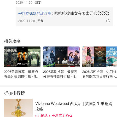
2020-11-20
· 回复
:
哈哈哈被仙女夸奖太开心🥰🥰🥰
@想吃妹妹的甜甜圈
图片来自于@Heddels，版权属于原作者
2020-11-20
· 回复
最初马丁靴由于耐穿和舒适在工人阶级广为流行，在70年代
摇滚朋克的潮流中，马丁靴又成为了叛逆青年的炫酷个性代
名词~现如今，Dr.Martens与时俱进，除了款式和设计上的
相关攻略
革新，还和山本耀司，Supreme等很多品牌做联名，深受明
星和时尚达人们的喜爱~
英国买Dr. Martens马丁靴
也非常
划算，打折机会有很多，可以说是留英党人手一双的必买单
品了！
2026美剧推荐 - 最新必
2026韩剧推荐 - 最新高
2026综艺推荐 - 热门好
看高分美剧排行榜 - 8月
分好看韩剧排行榜 - 8月
看的综艺节目排行榜 - 
Dr.Martens孔数挑选指南：如何根据腿长选
最新: 《​​足球教练 》第
最新：丁海寅《我的荒
月最新:《​​伦敦合伙人
择？
四季回归！
糖恋爱 》上线❣️
回归啦
折扣排行榜
Dr.Martens品牌马丁靴的孔数对应了马丁靴的高度。孔数越
Vivienne Westwood 西太后 | 英国新生季抢购
大，靴子高度越高，对腿型的要求也就相对越苛刻。比如：
攻略
3孔
的马丁靴高度6cm
2.6折起！土星耳钉£54