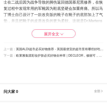
士在二战后因为战争导致的脚伤返回德国慕尼黑修养，在恢
复过程中发现常用的军靴因为鞋底坚硬会加重疼痛。所以马
丁博士自己设计了一款改良版的靴子在靴子的底部加上了气
垫，并且把靴子的皮质改良的更为柔软。这就是Dr.Martens
在马丁博士改良下的前身了~
展开全文
上一篇：
英国ALDI超市必买好物推荐 - 英国最便宜的超市里有哪些好吃的？
下一篇：
欧莱雅集团彩妆护肤必买好物全种草 | DECLEOR，修丽可，理肤泉，阿玛尼，科颜氏····
问大家
0
全部
图片来自于@Heddels，版权属于原作者