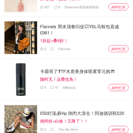
457
8
Dealmoon英国省钱快报
APP打开
6孔
的马丁靴高度为12cm
8孔
的马丁靴高度为15cm
Flannels 周末顶奢闪促💥YSL马鞍包直减
10孔
的马丁靴高度为19cm
£961！
12孔
的马丁靴高度为22cm
1折起+叠9折！
2
Flannels
APP打开
14孔
的马丁靴高度为25cm
逆天
20孔
的马丁靴的高度则为37cm
卡霸哥了❓TF木质香身体喷雾零元购❓❗
随时无！运费也免！
8
15
AllBeauty
APP打开
£50封顶💰Hip 倒闭大清仓！阿迪德训鞋£20
倒闭价=白捡！又降了！！
图片来自于@Extrabux，版权属于原作者
3
The Hip Store
APP打开