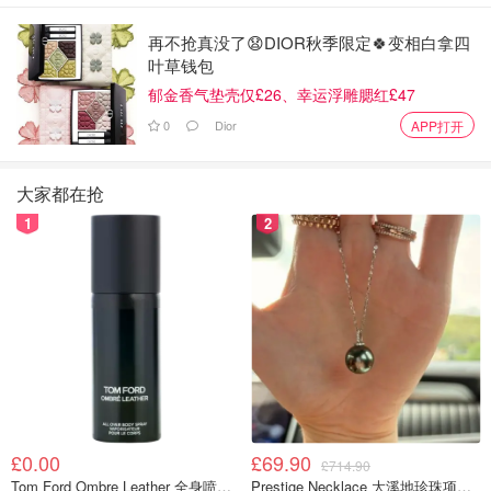
再不抢真没了😧DIOR秋季限定🍀变相白拿四
叶草钱包
图片来自于@腾讯网，版权属于原作者
郁金香气垫壳仅£26、幸运浮雕腮红£47
0
Dior
APP打开
为了方便大家更直观的对比，圈妹用一张腿型图给大家做了
个图。从上图圈妹总结的经验来讲其实
大多数的妹子们都可
大家都在抢
以买6/8孔鞋
，这也是为什么市面上6/8孔也是最热卖的鞋子
了，因为它相对来讲不挑腿型和身高。像我一样小粗腿的妹
1
2
子们也可以选择6/8孔。那么3孔鞋子呢其实虽然说没有修饰
腿型的效果，可是大家有时候都需要一双靠谱较为正式的小
皮鞋，或者想穿的日系甜美一些3孔的鞋子相对来说就没有
那么A比较软妹一些啦。
Dr.Martens马丁靴皮质
讲完了孔数，下面就让圈妹给大家谈谈马丁靴的皮质。
£0.00
£69.90
Dr.Martens家的靴子也是有很多种皮质的，比较常见的几种
£714.90
Tom Ford Ombre Leather 全身喷雾 150ml
Prestige Necklace 大溪地珍珠项链 10-11mm