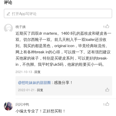
评论
马丁博士的好友Funk博士对他的设计大为赞许，决定和马
丁博士合作一起使用军用废料制作这款改良的军靴。这款靴
打开App写评论
子是英国皮鞋史的一次重要革新，完成了首次将皮鞋加入气
桃子姨
垫底的创举。马丁靴原本用于战后伤员恢复，后来被英国老
1
近期买了四双dr martens。1460 8孔的荔枝皮和硬皮各一
牌制鞋世家The Griggs发现，和马丁博士合作在1960年成
双。切尔西靴子一双。前几天刚入手一双loafer还没收
立了Dr.Martens这个品牌。
到。我买的都是黑色，original icon，毕竟经典咏流传。
网上有各种break in的心得，可以搜一下。还有强烈建议
买他家的袜子，特别是买硬皮系列，可以更好的break-
in，不伤脚。我平时穿uk5码，他家的鞋要买小一码。
2021-10-13
· 回复
:
感激分享！
@想吃妹妹的甜甜圈
2022-01-21
· 回复
闪闪冲鸭
1
小编太专业了！正好想买鞋！