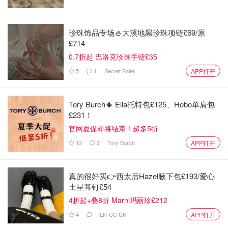
Dr.Martens马丁靴孔数推荐
那么很多朋友就会有疑问，到底我应该选择多少孔的靴子
珍珠饰品专场🦪大溪地黑珍珠项链£69/原
呢？
不同的身高，腿型其实适合的孔数都会有所不同
！选对
£714
了靴子就会很好的修饰腿型达到增高美腿的效果，那么选错
0.7折起 巴洛克珍珠手链£35
了靴子，不仅会看起来腿短，反而会暴露腿部的问题！那么
5
1
Secret Sales
APP打开
就让圈妹来给大家揭秘一下不同孔数适合怎样不同的人吧：
Tory Burch🌵 Ella托特包£125、Hobo单肩包
£231！
官网夏促即将结束！超多5折
13
2
Tory Burch
APP打开
真的很好买👉西太后Hazel腋下包£193/爱心
土星耳钉£54
4折起+叠8折 Marni玛丽珍£212
4
LN-CC UK
APP打开