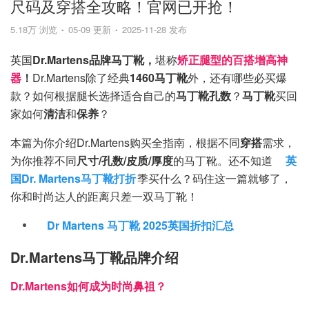
尺码及穿搭全攻略！官网已开抢！
5.18万 浏览
05-09 更新
2025-11-28 发布
英国
Dr.Martens品牌马丁靴，
堪称
矫正腿型的百搭增高神
器
！
Dr.Martens除了经典
1460马丁靴
外，还有哪些必买爆
款？如何根据腿长选择适合自己的
马丁靴孔数
？
马丁靴
买回
家如何
清洁
和
保养
？
本篇为你介绍Dr.Martens购买全指南，根据不同
穿搭
需求，
为你推荐不同
尺寸/孔数/皮质/厚度
的马丁靴。还不知道
英
国Dr. Martens马丁靴打折
季买什么？码住这一篇就够了，
你和时尚达人的距离只差一双马丁靴！
Dr Martens 马丁靴 2025英国折扣汇总
Dr.Martens马丁靴品牌介绍
Dr.Martens如何成为时尚鼻祖？