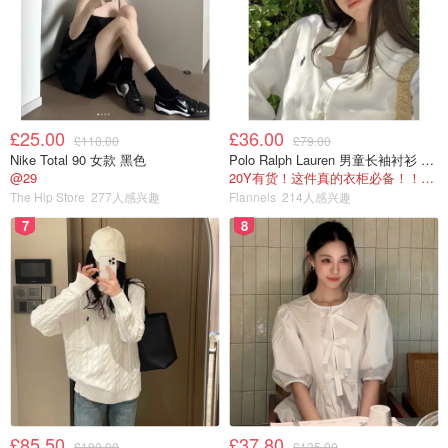
£25.00
£36.00
£110.00
£79.00
图片来自于@Dr.Martens官网，版权属于原作者
Nike Total 90 女款 黑色
Polo Ralph Lauren 男童长袖衬衫 Oxford
@29
20Y有货！这件真的衣柜必备！！@蜜子不爱吃
Dr.Martens马丁靴爆款推荐
The Hip Store
277人感兴趣
Flannels
214人感兴趣
7
8
在大家已经基本了解了马丁靴孔数，皮质的情况下，下面就
让圈妹来推荐几款Dr.Martens热卖的款式吧！大家在选款的
时候还可以参考我们社区潮人们的穿搭，穿出属于你自己气
场的马丁靴~
1460明星款8孔马丁靴硬皮
1460可以说是Dr.Martens品牌最热卖的明星款马丁靴了！经
典8孔的设计，相对来说不挑腿型，比较耐穿也十分百搭。
£85.50
£37.80
£190.00
£135.00