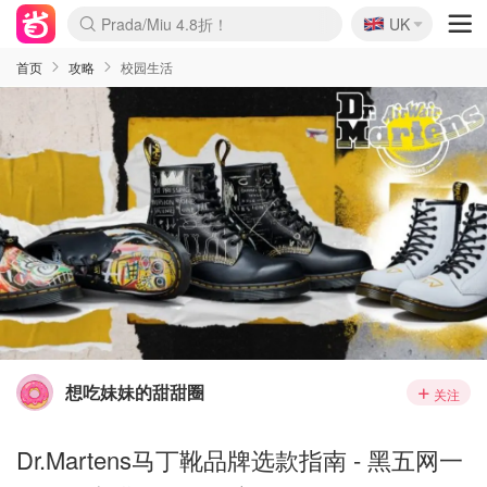
🇬🇧
Prada/Miu 4.8折！
UK
麦卢卡蜂蜜夏促！个位数！
啥？必胜客披萨5折！
首页
攻略
校园生活
想吃妹妹的甜甜圈
关注
Dr.Martens马丁靴品牌选款指南 - 黑五网一