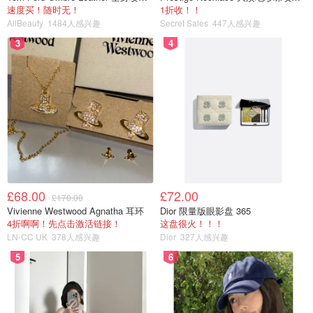
皮质分别有：
速度买！随时无！
1折收！！
AllBeauty
1484人感兴趣
Secret Sales
447人感兴趣
硬皮 Smooth：
持久度高，穿几年都不会变形，但是可
3
4
能比较容易磨脚。
软皮 Nappa：
柔软舒适，比较随型，但是容易出褶，
造型感和修饰效果没有硬皮好。
荔枝皮 Pascal：
荔枝皮也是软皮的一种，只不过表面
像荔枝一样不太平整。
漆皮 Patent Lamper：
漆皮是表面亮闪闪的那种，相
对来讲是合成皮，皮质会差一些。
£68.00
£72.00
£170.00
下面就让圈妹用经典款1460给大家做个图让大家直观感受
Vivienne Westwood Agnatha 耳环
Dior 限量版眼影盘 365
4折啊啊！先点击激活链接！
这盘很火！！！
一下
不同皮质的区别
：
LN-CC UK
378人感兴趣
Dior
327人感兴趣
5
6