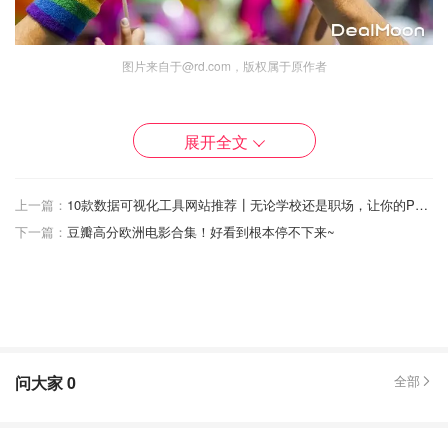
图片来自于@rd.com，版权属于原作者
本文就带大家了解2025年全英各地的 Pride Month 骄傲月
同志大游行，包括时间、地点以及官方网站等信息，
看看自
展开全文
己的城市有没有上榜哦！
上一篇：
10款数据可视化工具网站推荐┃无论学校还是职场，让你的PPT/论文/报表瞬间高大上！
英国彩虹游行全科普 - Pride Month
下一篇：
豆瓣高分欧洲电影合集！好看到根本停不下来~
什么是 Pride Month 骄傲月？
问大家
0
全部