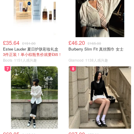
图片来自@birminghampride，版权属于原作者
约克彩虹大游行 - York Pride Parade 2025
£35.64
£46.20
£151.00
£165.00
举办日期
：6月7日
Estee Lauder 夏日护肤彩妆礼盒
Burberry Slim Fit 真丝围巾 女士
3件正装！单小棕瓶售价就要£65！
官方动态：
?
戳官网
Boots
1151人感兴趣
Glamood
1138人感兴趣
7
8
图片来自@yorkpride.org，版权属于原作者