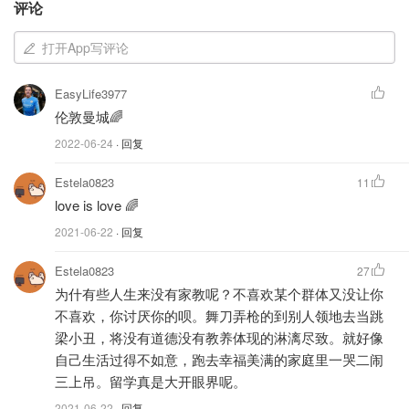
评论
Pride，也叫
Gay Pride
或者
LGBTQ+ Pride
，是同性恋权利
运动的一部分。旨在表明性取向的多样性是一份厚礼，应该
打开App写评论
获得
尊重与平等
。每年的六月都是LGBTQ Pride Month，也
是Gay Pride Festival。而彩虹旗正是Pride月的代表特征。
EasyLife3977
每一年各大电商也会推出不同的彩虹色产品，做为支持
伦敦曼城🌈
LGBTQ的表现。
2022-06-24
· 回复
骄傲游行，或称同志游行（英语：Gay Pride），是城市
Estela0823
11
的LGBT族群（包括男同性恋，女同性恋，双性恋、跨性
love is love 🌈
别、双性人、酷儿、无性恋等）为了支持LGBT权利所举
2021-06-22
· 回复
行的游行庆典。骄傲游行的地点及日期各有不同，一般
Estela0823
27
西方国家在同性恋自豪日及相近日子举行，大约在6至7
为什有些人生来没有家教呢？不喜欢某个群体又没让你
月。（引用内容来自维基百科，版权属于原作者）
不喜欢，你讨厌你的呗。舞刀弄枪的到别人领地去当跳
梁小丑，将没有道德没有教养体现的淋漓尽致。就好像
英国 Pride 的起源
自己生活过得不如意，跑去幸福美满的家庭里一哭二闹
三上吊。留学真是大开眼界呢。
“骄傲月”起源于1969年6月28日，
美国纽约的警察突袭了一
2021-06-22
· 回复