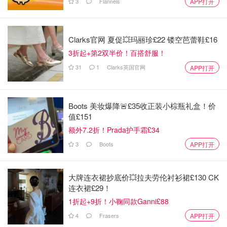
3
Flannels
APP打开
南安普顿
5月24日
Clarks官网 夏促💥玛丽珍£22 镂空芭蕾鞋£16
剑桥
6月14日
3折起+第2双半价！百搭舒服！
诺丁汉
7月26日
31
1
Clarks英国官网
APP打开
爱丁堡
6月20日-6月22日
Boots 美妆爆降🚨£35收正装小棕瓶礼盒！价
卡迪夫
6月21日-6月22日
值£151
额外7.2折！Prada护手霜£34
埃塞克斯
6月21日
3
Boots
APP打开
普利茅斯
7月12日
大牌连衣裙抄底价💥拉夫劳伦衬衫裙£130 CK
兰卡斯特
6月28日
连衣裙£29！
1折起+9折！小鞠同款Ganni£88
伦敦
7月5日
4
Frasers
APP打开