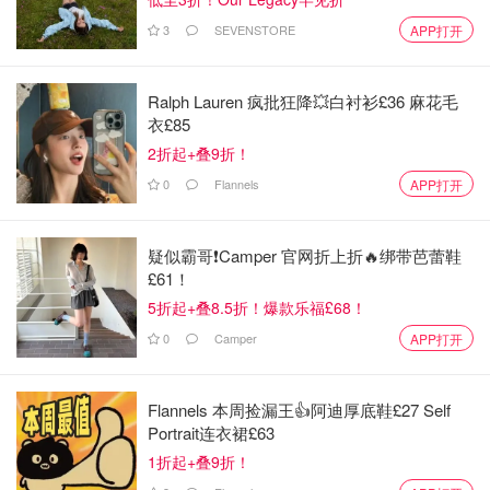
作为出名的“腐国”，Pride月自然少不了英国
，每一年的
3
SEVENSTORE
APP打开
Pride月都是英国规模最大的同志活动——英国同志大游行
（Gay Pride UK）。伦敦、牛津、伯明翰等地纷纷举行游行
活动，呼吁人人平等。无论是什么行业，什么地位，数以千
Ralph Lauren 疯批狂降💥白衬衫£36 麻花毛
衣£85
计的人们走上街头，为LGBTQ群体发声。其中不乏大牌明
2折起+叠9折！
星哦~
0
Flannels
APP打开
2025年英国各大城市彩虹游行排期
全英活动列表戳
疑似霸哥❗️Camper 官网折上折🔥绑带芭蕾鞋
£61！
2025英国Pride Parade排期表
5折起+叠8.5折！爆款乐福£68！
0
Camper
APP打开
城市
游行日期
伯明翰
5月24日 - 5月25日
Flannels 本周捡漏王👍阿迪厚底鞋£27 Self
Portrait连衣裙£63
约克
6月7日
1折起+叠9折！
牛津
6月7日