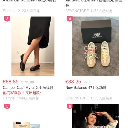
莱斯特
8月30日
色
Flannels
2123人感兴趣
SEVENSTORE
1463人感兴趣
2025年英国彩虹游行详情 - Pride Parade 2025
3
4
看完了排期，以下共为你们整理了英国
20个城市的 Pride游
行概况！持续更新中！收藏转需！
伯明翰彩虹大游行 - Birmingham Pride Parade 2025
举办日期：
5月24-25日
官方动态：
?
戳官网
£68.85
£38.25
£135.00
£90.00
Camper Casi Myra 女士乐福鞋
New Balance 471 运动鞋
他们家爆款！皮质超软~
Camper
1344人感兴趣
SEVENSTORE
1333人感兴趣
5
6