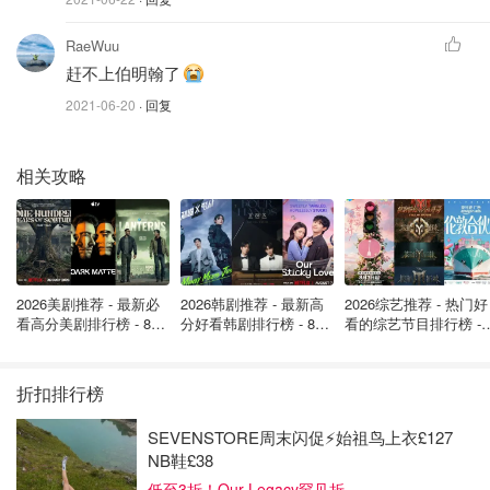
家名为
“石墙
（Stonewall）”
的同性恋酒吧。 于是同性恋群
体的反抗情绪被激起，1970年历史上第一次同性恋权利运
RaeWuu
动在纽约进行，随后蔓延到了洛杉矶、旧金山，以至全世
赶不上伯明翰了
界。
2021-06-20
· 回复
相关攻略
2026美剧推荐 - 最新必
2026韩剧推荐 - 最新高
2026综艺推荐 - 热门好
看高分美剧排行榜 - 8月
分好看韩剧排行榜 - 8月
看的综艺节目排行榜 - 
最新: 《​​足球教练 》第
最新：丁海寅《我的荒
月最新:《​​伦敦合伙人
四季回归！
糖恋爱 》上线❣️
回归啦
折扣排行榜
SEVENSTORE周末闪促⚡️始祖鸟上衣£127
图片来自@newsweek，版权属于原作者
NB鞋£38
低至3折！Our Legacy罕见折