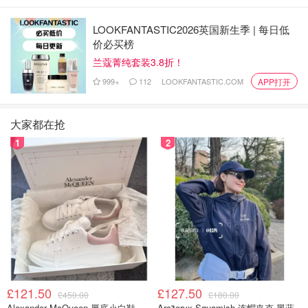
布里斯托
7月12日
LOOKFANTASTIC2026英国新生季 | 每日低
谢菲尔德
7月12日
价必买榜
兰蔻菁纯套装3.8折！
纽卡斯尔
7月19日 - 7月20日
999+
112
LOOKFANTASTIC.COM
APP打开
利兹
7月20日
大家都在抢
贝尔法斯特
7月26日
1
2
利物浦
7月27日
布莱顿
8月2日 - 8月3日
考文垂
8月31日
华威
8月16日
曼彻斯特
8月22日 - 8月25日
£121.50
£127.50
£450.00
£180.00
Alexander McQueen 厚底小白鞋
Arc'teryx Squamish 连帽夹克 黑蓝