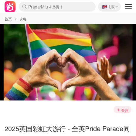
🇬🇧
Prada/Miu 4.8折！
UK
麦卢卡蜂蜜夏促！个位数！
啥？必胜客披萨5折！
首页
攻略
关注
2025英国彩虹大游行 - 全英Pride Parade同