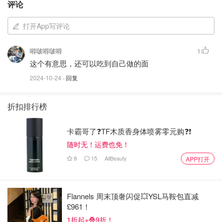
评论
打开App写评论
嘚啵嘚啵嘚
1
这个有意思，还可以吃到自己做的面
2024-10-24
· 回复
折扣排行榜
卡霸哥了❓TF木质香身体喷雾零元购❓❗
随时无！运费也免！
8
15
AllBeauty
APP打开
Flannels 周末顶奢闪促💥YSL马鞍包直减
£961！
1折起+叠9折！