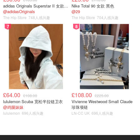
adidas Originals Superstar II 女款串珠休闲鞋 黑色
Nike Total 90 女款 黑色
@adidasOriginals
@29
The Hip Store
748人感兴趣
The Hip Store
704人感兴趣
7
8
£64.00
£108.00
£108.00
£225.00
lululemon Scuba 宽松半拉链卫衣
Vivienne Westwood Small Claude
@鸡腿妹妹
珍珠项链
lululemon
696人感兴趣
LN-CC UK
696人感兴趣