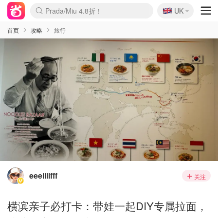
🇬🇧
Prada/Miu 4.8折！
UK
麦卢卡蜂蜜夏促！个位数！
啥？必胜客披萨5折！
首页
攻略
旅行
eeeiiiifff
关注
横滨亲子必打卡：带娃一起DIY专属拉面，