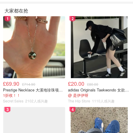
大家都在抢
1
2
£69.90
£20.00
£714.90
£80.00
Prestige Necklace 大溪地珍珠项链 10-11mm
adidas Originals Taekwondo 女款黑色运动鞋
1折收！！
@ 是伊伊呀
Secret Sales
2102人感兴趣
The Hip Store
1110人感兴趣
3
4