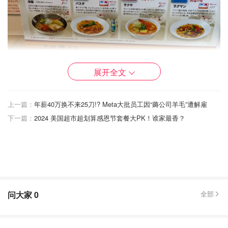
展开全文
上一篇：
年薪40万换不来25刀!? Meta大批员工因“薅公司羊毛”遭解雇
下一篇：
2024 美国超市超划算感恩节套餐大PK！谁家最香？
菜单
问大家
0
全部