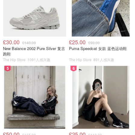
£30.00
£25.00
£140.00
£90.00
New Balance 2002 Pure Silver 复古
Puma Speedcat 女款 蓝色运动鞋
跑鞋
The Hip Store
1091人感兴趣
The Hip Store
891人感兴趣
5
6
印尼炒面 (印度尼西亚)
£50.00
£25.00
£165.00
£110.00