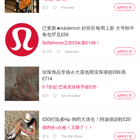
2
Flannels
APP打开
冬荫功面 (泰国)
已更新🔥lululemon 好价区每周上新 大号粉牛
角包罕见£59
Softstreme卫衣£54/原£108！
107
lululemon
APP打开
珍珠饰品专场🦪大溪地黑珍珠项链£69/原
£714
0.7折起 巴洛克珍珠手链£35
5
Secret Sales
APP打开
£50封顶💰Hip 倒闭大清仓！阿迪德训鞋£20
倒闭价=白捡！又降了！！
3
The Hip Store
APP打开