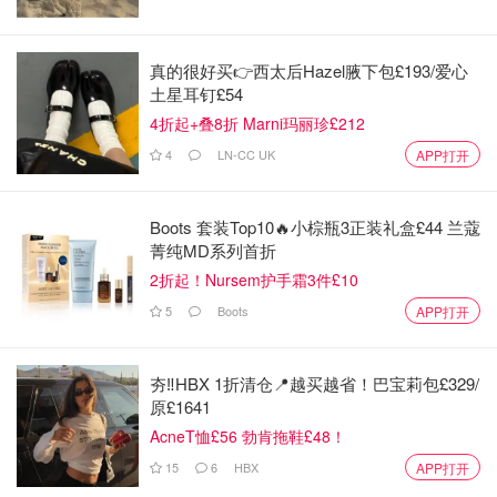
真的很好买👉西太后Hazel腋下包£193/爱心
土星耳钉£54
4折起+叠8折 Marni玛丽珍£212
4
LN-CC UK
APP打开
Boots 套装Top10🔥小棕瓶3正装礼盒£44 兰蔻
菁纯MD系列首折
2折起！Nursem护手霜3件£10
河粉 (越南)
5
Boots
APP打开
夯‼️HBX 1折清仓📍越买越省！巴宝莉包£329/
原£1641
AcneT恤£56 勃肯拖鞋£48！
15
6
HBX
APP打开