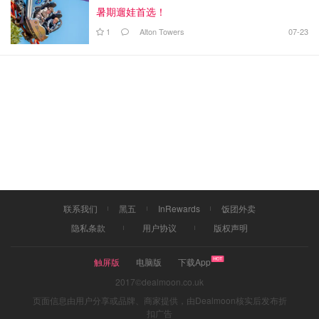
暑期遛娃首选！
1
Alton Towers
07-23
联系我们
黑五
InRewards
饭团外卖
隐私条款
用户协议
版权声明
触屏版
电脑版
下载App
2017©dealmoon.co.uk
页面信息由用户分享或品牌、商家提供，由Dealmoon核实后发布折
扣广告