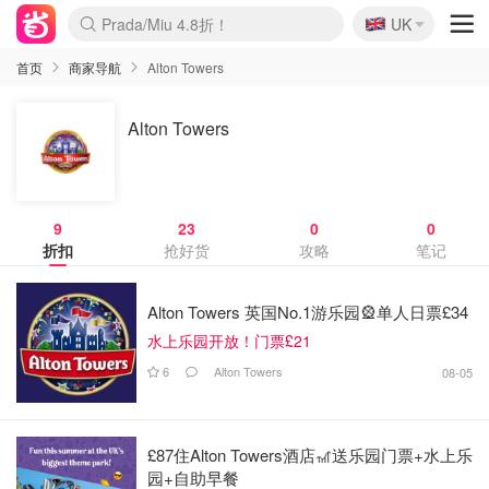
🇬🇧
Prada/Miu 4.8折！
UK
麦卢卡蜂蜜夏促！个位数！
啥？必胜客披萨5折！
首页
商家导航
Alton Towers
Alton Towers
9
23
0
0
折扣
抢好货
攻略
笔记
Alton Towers 英国No.1游乐园🎡单人日票£34
水上乐园开放！门票£21
6
Alton Towers
08-05
£87住Alton Towers酒店🎢送乐园门票+水上乐
园+自助早餐