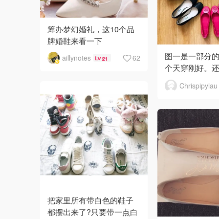
筹办梦幻婚礼，这10个品
牌婚鞋来看一下
图一是一部分
aillynotes
62
21
个天穿刚好。
的sw Manila, S
Chrispipylau
图中最好穿的
Tods，脚底
把家里所有带白色的鞋子
都摆出来了?只要带一点白