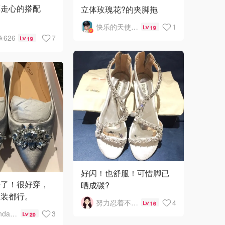
算走心的搭配
立体玫瑰花?的夹脚拖
快乐的天使1963
1
19
626
7
19
好闪！也舒服！可惜脚已
去了！很好穿，
晒成碳?
正装都行。
努力忍着不剁手
4
16
我是Panda和奥莉的娘亲
3
20