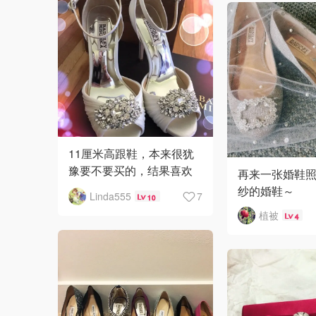
11厘米高跟鞋，本来很犹
豫要不要买的，结果喜欢
再来一张婚鞋
得不得了，试穿一下觉得
纱的婚鞋～
Linda555
7
10
非常好穿。婚鞋妥妥的
植被
4
了。