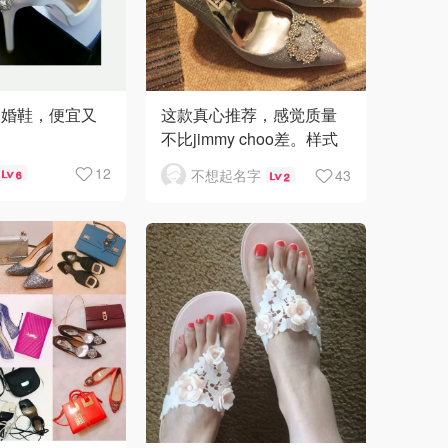
🇳🇿
新西兰
的婚鞋，便宜又
这款真心推荐，感觉质量
不比jimmy choo差。样式
跟MB一款差不多，不过那
12
不想起名字
43
6
2
款得将近1000美元呢。