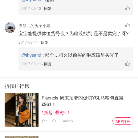
2017-09-12
· 回复
没溜儿的兔子小姐
宝宝能提供体恤货号么？为啥没找到 是不是卖完了呀?
2017-09-11
· 回复
:
那个…很久以前买的啦应该早买光了
@thysand
2017-09-11
· 回复
折扣排行榜
Flannels 周末顶奢闪促💥YSL马鞍包直减
£961！
1折起+叠9折！
1
Flannels
APP打开