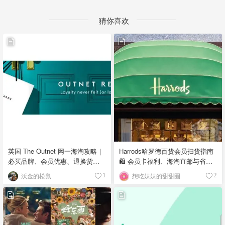
猜你喜欢
英国 The Outnet 网一海淘攻略｜
Harrods哈罗德百货会员扫货指南
必买品牌、会员优惠、退换货全
🛍️ 会员卡福利、海淘直邮与省钱
解读
秘籍
沃金的松鼠
想吃妹妹的甜甜圈
1
2