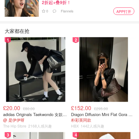
2折起+叠9折！
0
Flannels
APP打开
大家都在抢
1
2
£20.00
£152.00
£80.00
£295.00
adidas Originals Taekwondo 女款黑色运动鞋
Dragon Diffusion Mini Flat Gora 深棕色手提包
@ 是伊伊呀
朴彩英同款
The Hip Store
2168人感兴趣
HBX
1442人感兴趣
3
4