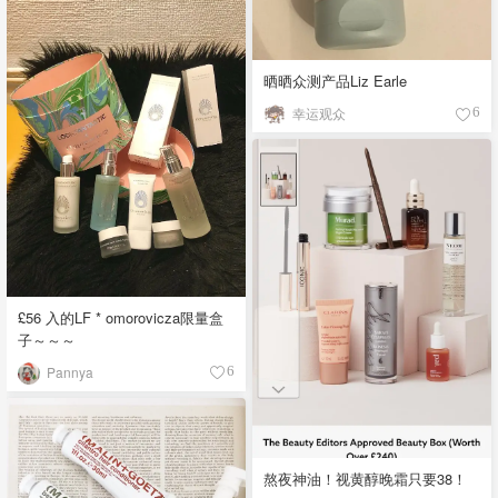
晒晒众测产品Liz Earle
幸运观众
6
£56 入的LF * omorovicza限量盒
子～～～
Pannya
6
熬夜神油！视黄醇晚霜只要38！