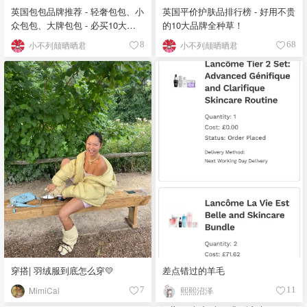
英国包包品牌推荐 - 轻奢包包、小
英国平价护肤品排行榜 - 好用不贵
众包包、大牌包包 - 必买10大英
的10大品牌全种草！
伦包合集
小不列颠晒晒君
小不列颠晒晒君
8
68
穿搭| 羽绒服到底怎么穿💛
差点错过的羊毛
MimiCai
熙熙沼泽
7
11