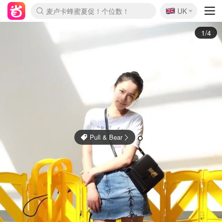
🇬🇧
Prada/Miu 4.8折！
UK
麦卢卡蜂蜜夏促！个位数！
啥？必胜客披萨5折！
2/4
Celine 赛琳