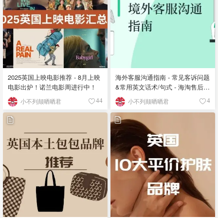
2025英国上映电影推荐 - 8月上映
海外客服沟通指南 - 常见客诉问题
电影出炉！诺兰电影周进行中！
&常用英文话术/句式 - 海淘售后全
攻略
小不列颠晒晒君
小不列颠晒晒君
44
4