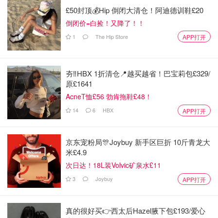
£50封顶💰Hip 倒闭大清仓！阿迪德训鞋£20
倒闭价=白捡！又降了！！
1
The Hip Store
APP打开
夯‼️HBX 1折清仓📍越买越省！巴宝莉包£329/
原£1641
AcneT恤£56 勃肯拖鞋£48！
14
6
HBX
APP打开
京东宠粉局🎊Joybuy 新手区巨折 10斤青龙大
米£4.9
次日达！18L装Volvic矿泉水£11
3
Joybuy
APP打开
真的很好买👉西太后Hazel腋下包£193/爱心