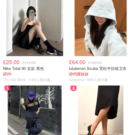
£25.00
£64.00
£110.00
£108.00
Nike Total 90 女款 黑色
lululemon Scuba 宽松半拉链卫衣
@29
@鸡腿妹妹
The Hip Store
1140人感兴趣
lululemon
806人感兴趣
5
6