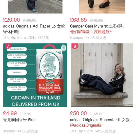
£20.00
£68.85
£100.00
£135.00
adidas Originals Adi Racer Lo 女款
Camper Casi Myra 女士乐福鞋
绿休闲鞋
他们家爆款！皮质超软~
The Hip Store
754人感兴趣
Camper
735人感兴趣
7
8
£4.99
£50.00
£12.99
£165.00
青龙泰国香米 5kg
adidas Originals Superstar II 女款串珠休闲鞋 黑色
@adidasOriginals
Joybuy
637人感兴趣
The Hip Store
605人感兴趣