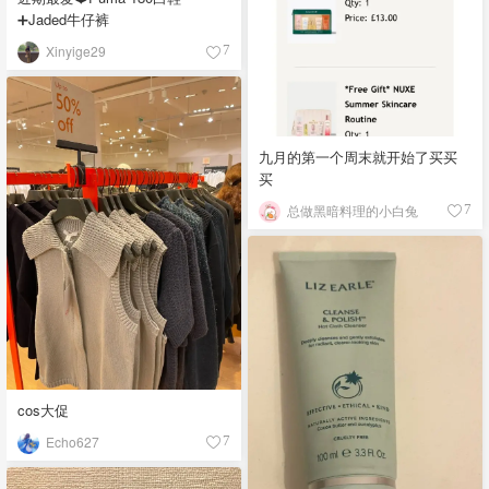
➕Jaded牛仔裤
Xinyige29
7
九月的第一个周末就开始了买买
买
总做黑暗料理的小白兔
7
cos大促
Echo627
7