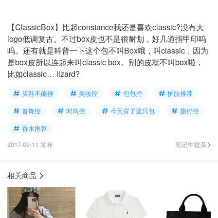
【ClassicBox】比起constance我还是喜欢classic?没有大
logo低调复古。不过box皮也不是很耐划，好几道指甲印呜
呜。还有就是科普一下这个包不叫Box哦，叫classic，因为
是box皮所以连起来叫classic box。别的皮就不叫box啦，
比如classic… lizard?
买鞋不能停
美妆控
包包控
护肤推荐
首饰控
时尚控
今天背了这只包
旅行控
香水推荐
2017-09-11 发布
笔记中提及
相关商品