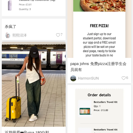
杀疯了
熙熙沼泽
7
papa johns 免费pizza注册学生会
员就有
HarmonSUN
6
近期最爱❤️Puma 180白鞋