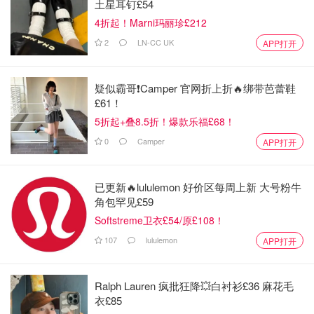
土星耳钉£54
4折起！Marni玛丽珍£212
2
LN-CC UK
APP打开
疑似霸哥❗️Camper 官网折上折🔥绑带芭蕾鞋
£61！
5折起+叠8.5折！爆款乐福£68！
0
Camper
APP打开
已更新🔥lululemon 好价区每周上新 大号粉牛
角包罕见£59
Softstreme卫衣£54/原£108！
107
lululemon
APP打开
Ralph Lauren 疯批狂降💥白衬衫£36 麻花毛
衣£85