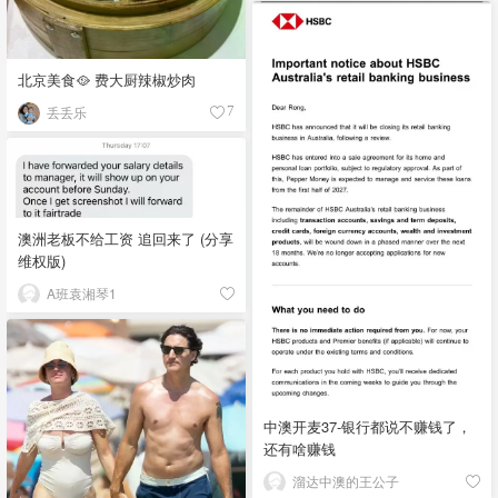
北京美食🥘 费大厨辣椒炒肉
丢丢乐
7
澳洲老板不给工资 追回来了 (分享
维权版)
A班袁湘琴1
中澳开麦37-银行都说不赚钱了，
还有啥赚钱
溜达中澳的王公子