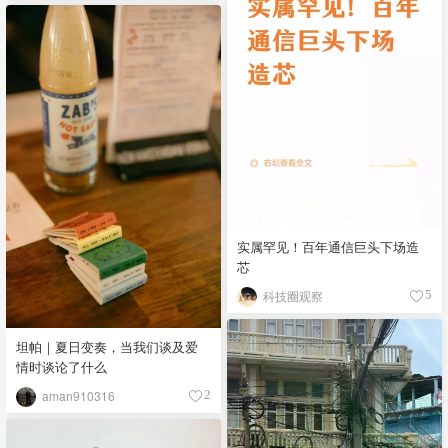
实属罕见！百年通信巨头下场造
芯
科技圈观察
5
坦帕｜夏日变奏，当我们谈及爱
情时谈论了什么
aman910316
2