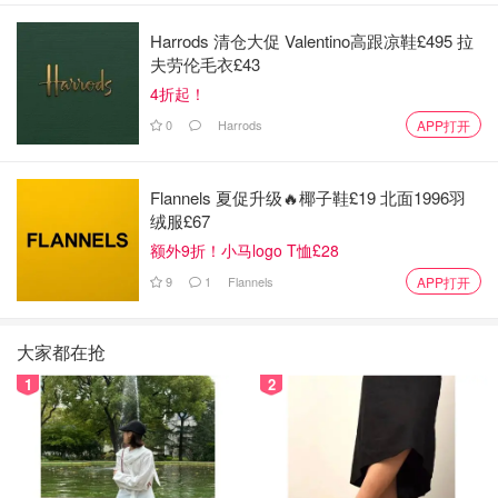
Harrods 清仓大促 Valentino高跟凉鞋£495 拉
夫劳伦毛衣£43
4折起！
0
Harrods
APP打开
Flannels 夏促升级🔥椰子鞋£19 北面1996羽
绒服£67
额外9折！小马logo T恤£28
9
1
Flannels
APP打开
大家都在抢
1
2