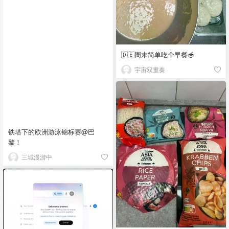
🇩🇪周末简单吃个早餐🥣
宇宙双重奏
铁塔下的欧洲游泳锦标赛@巴
黎！
三城漫游中