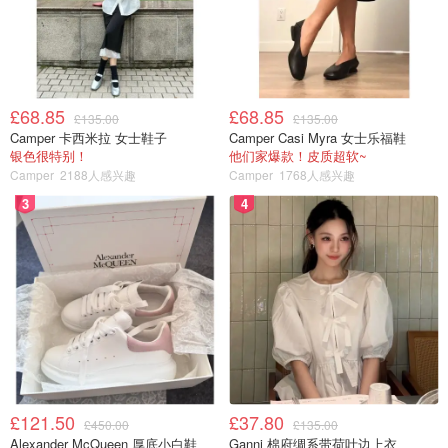
£68.85
£68.85
£135.00
£135.00
Camper 卡西米拉 女士鞋子
Camper Casi Myra 女士乐福鞋
银色很特别！
他们家爆款！皮质超软~
Camper
2188人感兴趣
Camper
1768人感兴趣
3
4
£121.50
£37.80
£450.00
£135.00
Alexander McQueen 厚底小白鞋
Ganni 棉府绸系带荷叶边上衣