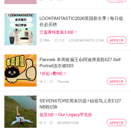
LOOKFANTASTIC2026英国新生季 | 每日低
价必买榜
兰蔻菁纯套装3.8折！
999+
112
LOOKFANTASTIC.COM
APP打开
Flannels 本周捡漏王👍阿迪厚底鞋£27 Self
Portrait连衣裙£63
1折起+叠9折！
4
Flannels
APP打开
SEVENSTORE周末闪促⚡️始祖鸟上衣£127
NB鞋£38
低至3折！Our Legacy罕见折
3
SEVENSTORE
APP打开