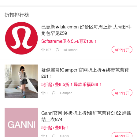
折扣排行榜
已更新🔥lululemon 好价区每周上新 大号粉牛
角包罕见£59
Softstreme卫衣£54/原£108！
107
lululemon
APP打开
疑似霸哥❗️Camper 官网折上折🔥绑带芭蕾鞋
£61！
5折起+叠8.5折！爆款乐福£68！
0
Camper
APP打开
Ganni官网 终极折上折❗️铆钉芭蕾鞋£162 蝴蝶
结上衣£74
5折起+叠9折！
1
Ganni
APP打开