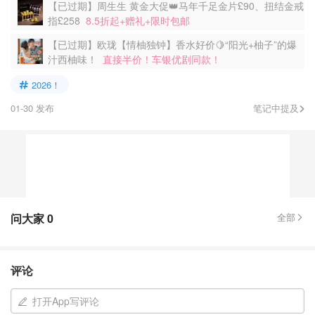
【已过期】周生生 黄金大促👑马年千足金片£90、扭结金戒
指£258
8.5折起+赠礼+限时包邮
【已过期】欧珑【情柚独钟】香水好价🍋“阳光+柚子”的爆
汁西柚味！
直接半价！车银优剧同款！
2026！
01-30 发布
笔记中提及
问大家
0
全部
评论
打开App写评论