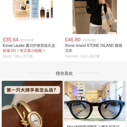
£35.64
£46.80
£151.00
£170.00
Estee Lauder 夏日护肤彩妆礼盒
Stone Island STONE ISLAND 圆领
价值151！有正装小棕瓶！
卫衣
Boots
746人感兴趣
Flannels
722人感兴趣
猜你喜欢
Meta智能眼镜翻车？网友直接起