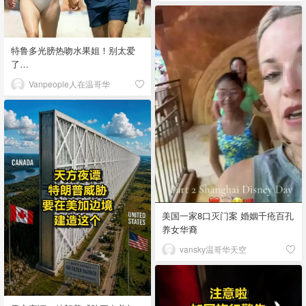
特鲁多光膀热吻水果姐！别太爱
了…
Vanpeople人在温哥华
美国一家8口灭门案 婚姻千疮百孔
养女华裔
vansky温哥华天空