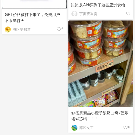
🇩🇪从Aldi买到了这些亚洲食物
宇宙双重奏
GPT价格被打下来了，免费用户
不限量聊天
湾区早知道
6
缺德舅新品🍊橙子酸奶曲奇x芭乐
塔🍉冻啃！！！
湾区女工
6