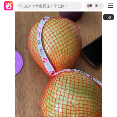
🇬🇧
Prada/Miu 4.8折！
UK
麦卢卡蜂蜜夏促！个位数！
啥？必胜客披萨5折！
2/2