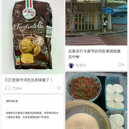
在曼谷打卡虞书欣同款泰国校服
店🩵🩶
衔青竹
6
🇩🇪意面中式吃法美味极了！
汽水er