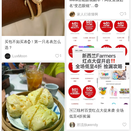
名“变态眼镜”…😨
家人们谁懂啊
5
买包不如买表⌚️！第一只名表怎么
选？
LuxMoon
1
🇳🇿纽村百货红点大促来袭 全场
低至4折捡漏
邪流纨wendy