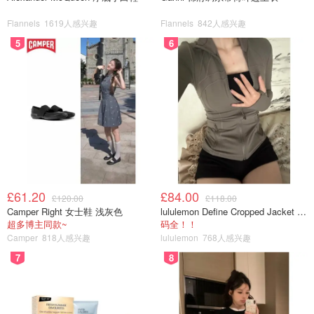
Flannels
1619人感兴趣
Flannels
842人感兴趣
5
6
£61.20
£84.00
£120.00
£118.00
Camper Right 女士鞋 浅灰色
lululemon Define Cropped Jacket Nulu 短款夹克
超多博主同款~
码全！！
Camper
818人感兴趣
lululemon
768人感兴趣
7
8