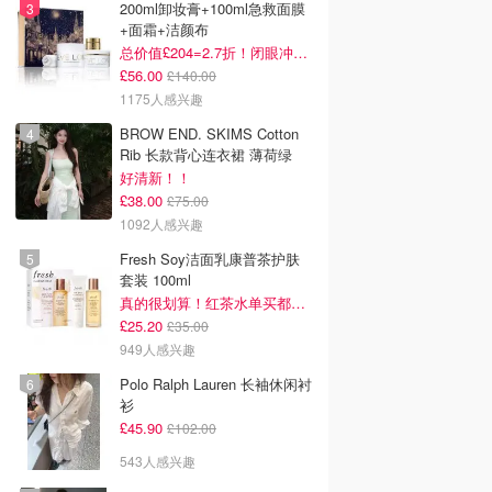
200ml卸妆膏+100ml急救面膜
+面霜+洁颜布
总价值£204=2.7折！闭眼冲这套！
£56.00
£140.00
1175人感兴趣
BROW END. SKIMS Cotton
Rib 长款背心连衣裙 薄荷绿
好清新！！
£38.00
£75.00
1092人感兴趣
Fresh Soy洁面乳康普茶护肤
套装 100ml
真的很划算！红茶水单买都要£35！
£25.20
£35.00
949人感兴趣
Polo Ralph Lauren 长袖休闲衬
衫
£45.90
£102.00
543人感兴趣