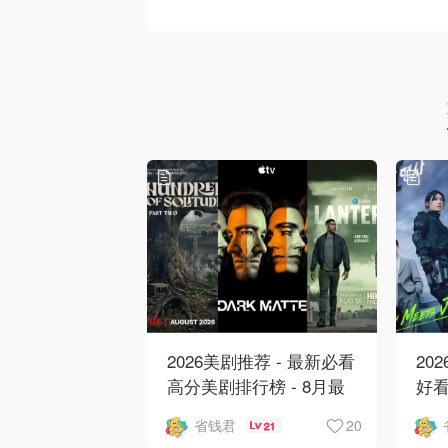
2026美剧推荐 - 最新必看
20
高分美剧排行榜 - 8月最
好看
新: 《​​足球教练 》第四季
新
20
省钱君
21
回归！
爱 