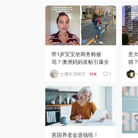
带1岁宝宝坐商务舱被
意大
骂？澳洲妈妈发帖引爆全
德
网争议
业与
1
土澳生活碎片
6
英国养老金退钱啦！