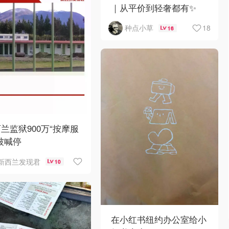
｜从平价到轻奢都有✨
18
种点小草
16
兰监狱900万“按摩服
被喊停
新西兰发现君
10
在小红书纽约办公室给小