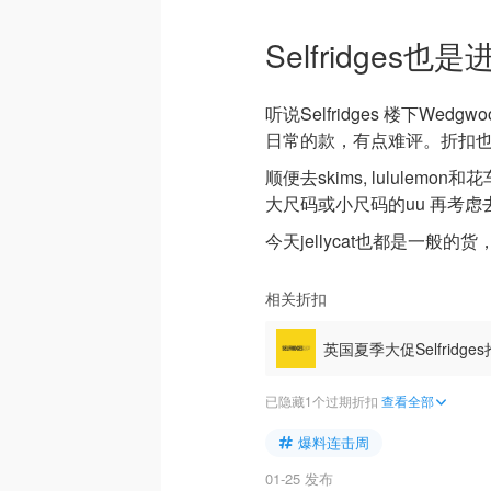
Selfridges
听说Selfridges 楼下W
日常的款，有点难评。折扣也
顺便去skims, lulule
大尺码或小尺码的uu 再考虑
今天jellycat也都是一般
相关折扣
英国夏季大促Selfridges
已隐藏1个过期折扣
查看全部
爆料连击周
01-25 发布