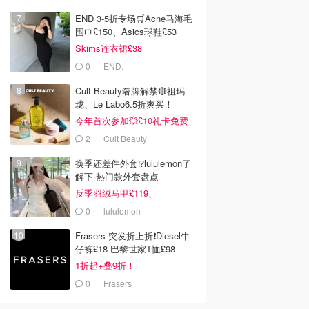
END 3-5折专场🛒Acne马海毛
围巾£150、Asics球鞋£53
Skims连衣裙£38
0
END.
Cult Beauty奢牌解禁🔴祖玛
珑、Le Labo6.5折爽买！
今年首次参加💥£10礼卡免费
拿
2
Cult Beauty
换季还差件外套⁉️lululemon了
解下 热门款外套盘点
反季羽绒马甲£119、
Define£84
0
lululemon
Frasers 突发折上折❗️Diesel牛
仔裤£18 巴黎世家T恤£98
1折起+叠9折！
0
Frasers