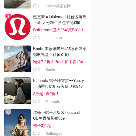
服！
1
Clarks英国官网
已更新🔥lululemon 好价区每周
上新 大号粉牛角包罕见£59
Softstreme卫衣£54/原£108！
0
lululemon
Boots 美妆爆降🚨£35收正装小
棕瓶礼盒！价值£151
额外7.2折！Prada护手霜£34
0
Boots
Flannels 留子味穿搭🕶️Yeezy
运动鞋仅£19 石头岛卫衣£46
2折起+叠9折！
0
Flannels
漂亮小裙子合集👗House of
CB鱼骨吊带裙£69
裙子3折起
0
Selfridges