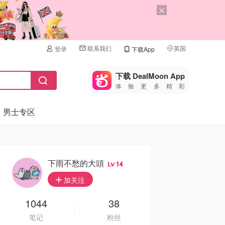
联系我们
英国
登录
下载App
🇺🇸
美国
下载 DealMoon App
体验更多精彩
🇨🇳
中国
男士专区
🇨🇦
加拿大
🇬🇧
英国
🇩🇪
德国
下雨不愁的大頭
14
🇫🇷
加关注
法国
🇮🇹
1044
38
意大利
笔记
粉丝
🇦🇺
澳洲