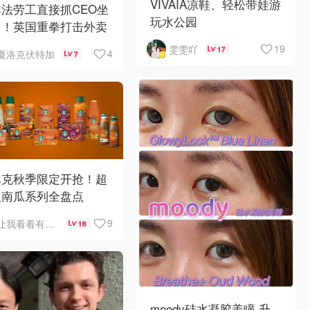
VIVAIA凉鞋、轻松带娃游
法劳工直接抓CEO坐
玩水公园
？！英国重拳打击外卖
台黑工
19
雯雯吖
17
4
夏洛克伏特加
7
巴克秋季限定开抢！超
版南瓜系列全盘点
9
让我看看有啥好吃的
16
moody硅水凝胶美瞳·升