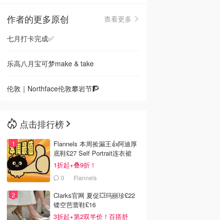
作者的更多原创
查看更多
🇳🇿
新西兰
七月打卡完成✅
乐高八月宝可梦make & take
伦敦｜Northface伦敦攀岩节🧗
点击排行榜
Flannels 本周捡漏王👍阿迪厚
底鞋£27 Self Portrait连衣裙
£63
1折起+叠9折！
0
Flannels
Clarks官网 夏促💥玛丽珍£22
镂空芭蕾鞋£16
3折起+第2双半价！百搭舒