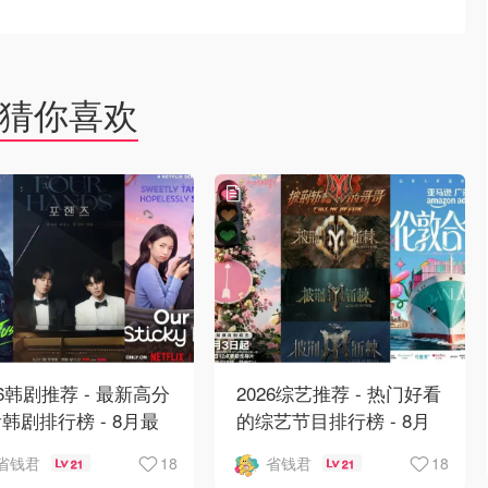
猜你喜欢
26韩剧推荐 - 最新高分
2026综艺推荐 - 热门好看
韩剧排行榜 - 8月最
的综艺节目排行榜 - 8月
：丁海寅《我的荒糖恋
最新:《​​伦敦合伙人》回
18
18
省钱君
省钱君
21
21
》上线❣️
归啦