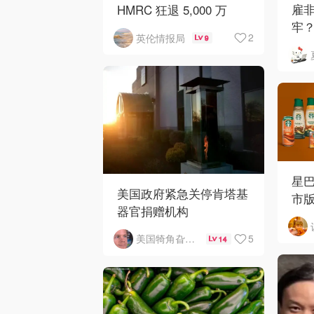
雇非
HMRC 狂退 5,000 万
牢
镑，人均可领 £4,000！
2
英伦情报局
9
平
星
美国政府紧急关停肯塔基
市
器官捐赠机构
5
美国犄角旮旯新鲜事
14