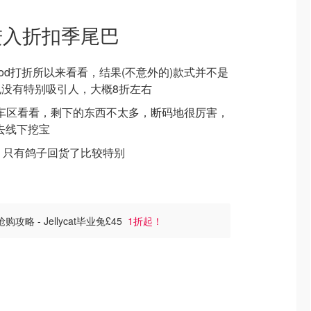
也是进入折扣季尾巴
edgwood打折所以来看看，结果(不意外的)款式并不是
没有特别吸引人，大概8折左右
mon和花车区看看，剩下的东西不太多，断码地很厉害，
去线下挖宝
的货，只有鸽子回货了比较特别
抢购攻略 - Jellycat毕业兔£45
1折起！