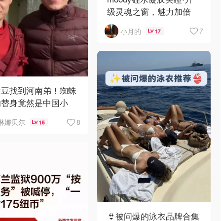
级灵魂之窗，魅力加倍
7
小月的
17
兰豆找到河南弟！蜘蛛
的替身竟然是中国小
？！
8
琳娜贝尔
15
👙被问爆的泳衣品牌合集