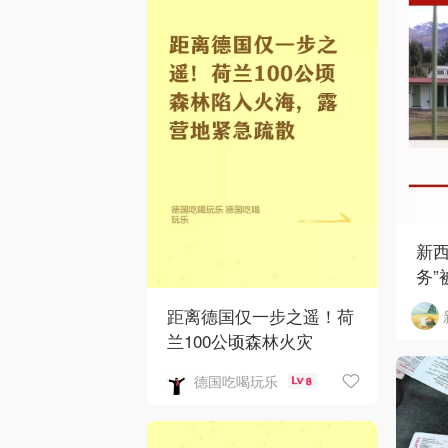
新西
务”
距离德国仅一步之遥！荷
兰100公顷森林火灾
德国吃喝玩乐
8