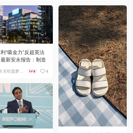
利“吸金力”反超英法
？最新安永报告：制造
AI成投资新宠！
4
今天吃菠萝披萨了吗
9