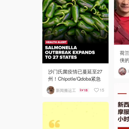
荷
侠
哥
沙门氏菌疫情已蔓延至27
州！Chipotle/Qdoba紧急
下架辣椒
15
新闻搬运工
15