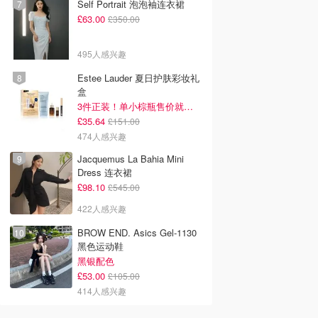
Self Portrait 泡泡袖连衣裙
£63.00
£350.00
495人感兴趣
Estee Lauder 夏日护肤彩妆礼
盒
3件正装！单小棕瓶售价就要£65！
£35.64
£151.00
474人感兴趣
Jacquemus La Bahia Mini
Dress 连衣裙
£98.10
£545.00
422人感兴趣
BROW END. Asics Gel-1130
黑色运动鞋
黑银配色
£53.00
£105.00
414人感兴趣